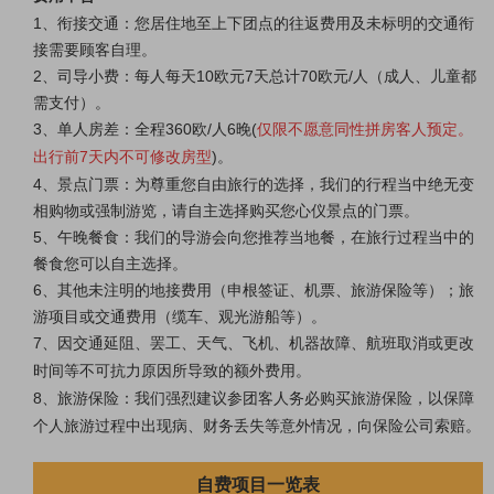
1、衔接交通：您居住地至上下团点的往返费用及未标明的交通衔
接需要顾客自理。
2、司导小费：每人每天10欧元7天总计70欧元/人（成人、儿童都
需支付）。
3、单人房差：全程360欧/人6晚(
仅限不愿意同性拼房客人预定。
出行前7天内不可修改房型
)。
4、景点门票：为尊重您自由旅行的选择，我们的行程当中绝无变
相购物或强制游览，请自主选择购买您心仪景点的门票。
5、
午晚餐食：我们的导游会向您推荐当地餐，在旅行过程当中的
餐食您可以自主选择。
6、
其他未注明的地接费用（申根签证、机票、旅游保险等）；旅
游项目或交通费用（缆车、观光游船等）。
7、
因交通延阻、罢工、天气、飞机、机器故障、航班取消或更改
时间等不可抗力原因所导致的额外费用。
8
、
旅游保险：我们强烈建议参团客人务必购买旅游保险，以保障
个人旅游过程中出现病、财务丢失等意外情况，向保险公司索赔。
自费项目一览表