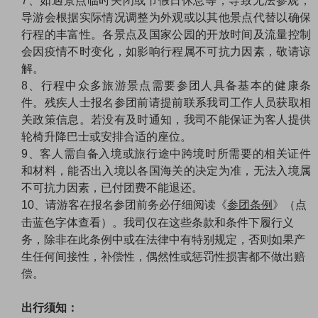
7、如遇景点临时关闭或节假日休息等，导致无法参观，
导游会根据实际情况调整为外观或以其他景点代替以确保
行程的丰富性。各景点及国家公园的开放时间及流量控制
会因疫情不时变化，如影响行程属不可抗力因素，敬请谅
解。
8、行程中众多旅游景点需要参团人具备基本的健康条
件。残疾人士报名参团前请提前联系我司工作人员获取相
关政策信息。若没有及时通知，我司不能保证为客人提供
轮椅升降巴士或安排合适的座位。
9、客人需自备入境或旅行途中跨境时所需要的相关证件
和材料，能否出入境以各国海关的决定为准，无法入境属
不可抗力因素，已付团费不能退还。
10、请游客在报名参团前务必仔细阅读《
参团条例
》（点
击蓝色字体查看）。我司仅在这些条款和条件下履行义
务，除非在此条例中或在法律中有特别规定，否则如果产
生任何间接性，补偿性，偶然性或惩罚性损害都不做出赔
偿。
出行须知：