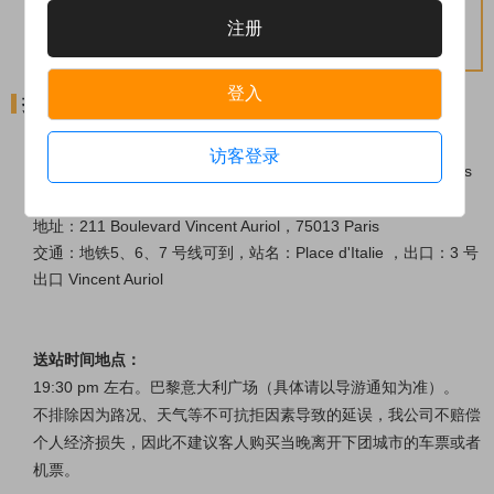
4、特色餐为推荐当地美食，是否可以安排请以导游行
注册
程当日通知为准。
登入
接站地点
接站时间地点
访客登录
时间：08:45
在巴黎十三区意大利广场
麦当劳餐厅门前集合
Paris
Place d'Italie
McDonalds Restaurant
地址：211 Boulevard Vincent Auriol，75013 Paris
交通：地铁5、6、7 号线可到，站名：Place d'Italie ，
出口：3 号
出口 Vincent Auriol
送站时间地点：
19:30 pm 左右。巴黎意大利广场（具体请以导游通知为准）。
不排除因为路况、天气等不可抗拒因素导致的延误，我公司不赔偿
个人经济损失
，因此不建议客人购买当晚离开下团城市的车票或者
机票
。