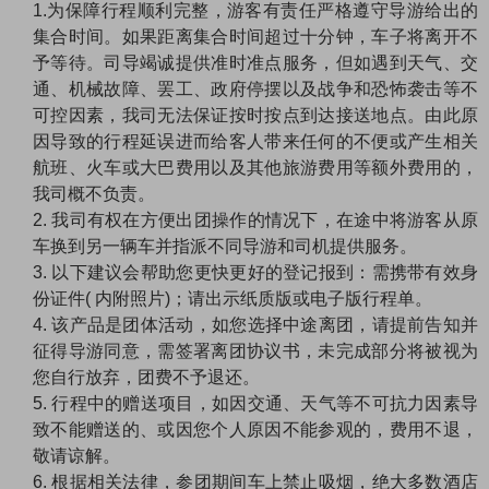
1.为保障行程顺利完整，游客有责任严格遵守导游给出的
集合时间。如果距离集合时间超过十分钟，车子将离开不
予等待。司导竭诚提供准时准点服务，但如遇到天气、交
通、机械故障、罢工、政府停摆以及战争和恐怖袭击等不
可控因素，我司无法保证按时按点到达接送地点。由此原
因导致的行程延误进而给客人带来任何的不便或产生相关
航班、火车或大巴费用以及其他旅游费用等额外费用的，
我司概不负责。
2. 我司有权在方便出团操作的情况下，在途中将游客从原
车换到另一辆车并指派不同导游和司机提供服务。
3. 以下建议会帮助您更快更好的登记报到：需携带有效身
份证件( 内附照片)；请出示纸质版或电子版行程单。
4. 该产品是团体活动，如您选择中途离团，请提前告知并
征得导游同意，需签署离团协议书，未完成部分将被视为
您自行放弃，团费不予退还。
5. 行程中的赠送项目，如因交通、天气等不可抗力因素导
致不能赠送的、或因您个人原因不能参观的，费用不退，
敬请谅解。
6. 根据相关法律，参团期间车上禁止吸烟，绝大多数酒店