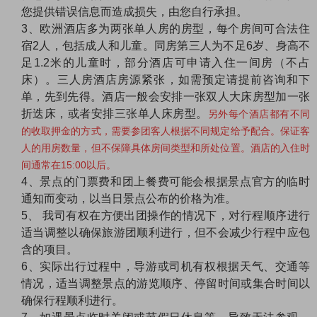
您提供错误信息而造成损失，由您自行承担。
3、欧洲酒店多为两张单人房的房型，每个房间可合法住
宿2人，包括成人和儿童。同房第三人为不足6岁、身高不
足1.2米的儿童时，部分酒店可申请入住一间房（不占
床）。三人房酒店房源紧张，如需预定请提前咨询和下
单，先到先得。酒店一般会安排一张双人大床房型加一张
折迭床，或者安排三张单人床房型。
另外每个酒店都有不同
的收取押金的方式，需要参团客人根据不同规定给予配合。保证客
人的用房数量，但不保障具体房间类型和所处位置。酒店的入住时
间通常在15:00以后。
4、景点的门票费和团上餐费可能会根据景点官方的临时
通知而变动，以当日景点公布的价格为准。
5、 我司有权在方便出团操作的情况下，对行程顺序进行
适当调整以确保旅游团顺利进行，但不会减少行程中应包
含的项目。
6、实际出行过程中，导游或司机有权根据天气、交通等
情况，适当调整景点的游览顺序、停留时间或集合时间以
确保行程顺利进行。