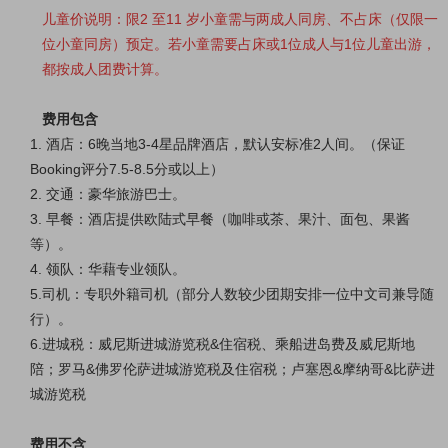
儿童价说明：限
2 至11 岁小童需与两成人同房、不占床（仅限一
位小童同房）预定。若小童需要占床或1位成人与1位儿童出游，
都按成人团费计算。
费用包含
1. 酒店：6晚当地3-4星品牌酒店，
默认安标准2人间。
（保证
Booking评分7.5-8.5分或以上
）
2. 交通：豪华旅游巴士。
3. 早餐：酒店提供欧陆式早餐（咖啡或茶、果汁、面包、果酱
等）。
4. 领队：华藉专业领队。
5.司机：
专职外籍司机
（部分人数较少团期安排一位中文司兼导随
行）。
6.进城税：威尼斯进城游览税&
住宿税
、乘船进岛费及威尼斯地
陪；
罗马
&
佛罗伦萨进城游览税及住宿税；卢塞恩&摩纳哥&比萨进
城游览税
费用不含