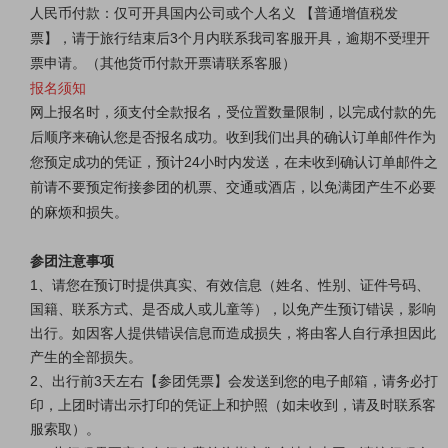
人民币付款：仅可开具国内公司或个人名义 【普通增值税发
票】，请于旅行结束后3个月内联系我司客服开具，逾期不受理开
票申请。（其他货币付款开票请联系客服）
报名须知
网上报名时，须支付全款报名，受位置数量限制，以完成付款的先
后顺序来确认您是否报名成功。收到我们出具的确认订单邮件作为
您预定成功的凭证，预计24小时内发送，在未收到确认订单邮件之
前请不要预定衔接参团的机票、交通或酒店，以免满团产生不必要
的麻烦和损失。
参团注意事项
1、请您在预订时提供真实、有效信息（姓名、性别、证件号码、
国籍、联系方式、是否成人或儿童等），以免产生预订错误，影响
出行。如因客人提供错误信息而造成损失，将由客人自行承担因此
产生的全部损失。
2、出行前3天左右【参团凭票】会发送到您的电子邮箱，请务必打
印，上团时请出示打印的凭证上和护照（如未收到，请及时联系客
服索取）。