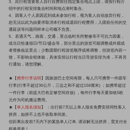
3、此行程需要客人自行自费前往指定集合地点上团，请按行程介
绍中的行程安排集合时间和地点准时集合。
4、因客人个人原因迟到或未参加行程，视为客人自动放弃行程，
恕无法以此为由要求取消本行程或退回行程费用；
入团前任何的交
通延误等问题同样本公司概不负责
。
5、若遇天气，路面，交通，景点临时关闭整修等不可抗力因素，
或当日恰逢假日/节日/盛会等，部分景点的游览可能调整成外观或
者替换临近景点；少数团期行程游览顺序或将调整，但游览内容一
致，不影响全程体验，具体安排以行程当日导游安排为准，不再另
行通知，请您理解。
★
【
携带行李说明
】因旅游巴士空间有限，每人只可携带一件跟车
行李(行李不超过30公斤，三边之和不超过158厘米) ；如携带超过
一件行李（前提大巴有足够空间存放) ，每件行李每天要加收5欧
元作为司机搬运费用。
★
【
单人报名须知
】 ：出行前7天以上单人报名免费安排同性客人
拼房，如拼不上也不收取单间差。
但距离出发前7天内下的紧急单人订单, 请谅解无法拼房，需支付全
程单房差！