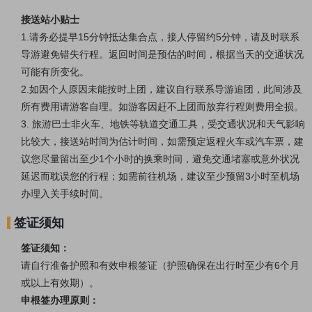
接送站小贴士
1.请务必提早15分钟抵达集合点，接人停留约5分钟，请及时联系
导游避免错失行程。
返回时间是预估的时间，根据当天的交通状况
可能有所变化。
2.如因个人原因未能按时上团，建议自行联系导游追团，此间涉及
所有费用请游客自理。如游客因赶不上团而放弃行程则费用全损。
3.
旅游巴士非火车、地铁等轨道交通工具，受交通状况和天气影响
比较大，接送站时间为估计时间，如需预定返程火车或汽车票，建
议您尽量留出至少1个小时的换乘时间，避免交通堵塞或意外状况
延迟而耽误您的行程；如需前往机场，建议至少预留3小时至机场
办理入关手续时间。
签证须知
签证须知：
请自行准备护照和有效申根签证
（护照
确保在出行时
至少有6个月
或以上有效期
）
。
申根签办理原则：