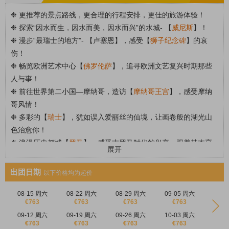
❉ 更推荐的景点路线，更合理的行程安排，更佳的旅游体验！
❉ 探索“因水而生，因水而美，因水而兴”的水城- 【
威尼斯
】！
❉ 漫步“最瑞士的地方”- 【
卢塞恩
】，感受【
狮子纪念碑
】的哀
伤！
❉ 畅览欧洲艺术中心【
佛罗伦萨
】，追寻欧洲文艺复兴时期那些
人与事！
❉
前往世界第二小国—摩纳哥，造访【
摩纳哥王宫
】，感受摩纳
哥风情！
❉
多彩的【
瑞士
】，犹如误入爱丽丝的仙境，让画卷般的湖光山
色治愈你！
❉
浪漫历史都城【
罗马
】，感受古罗马时代的兴衰，跟着赫本享
展开
受《罗马假日》。
出团日期
以下价格均为起价
08-15 周六
08-22 周六
08-29 周六
09-05 周六
€763
€763
€763
€763
09-12 周六
09-19 周六
09-26 周六
10-03 周六
€763
€763
€763
€763