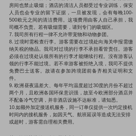
房间也禁止吸烟；酒店的清洁人员都受过专业训练，保安
人员也会专业的留下证据，一旦被发现，会有每晚100-
500欧元之间的清洁费用。这项费用由客人自己承担，我
司概不负责。若有吸烟需要，请到专门的吸烟区。
7. 我司所有行程一律不允许带宠物和动物参团。
8. 过境时需检查行李。游客需要在过境处向海关申报需缴
纳关税的物品。我司对过境的行李不承担看管责任。游客
必须在过境处认领所有的行李才能继续行程。没有游客认
领的行李不能过境。若不幸游客被拒绝入境，我司不提供
免费巴士送客。故请在参加跨境团前备齐相关证明和文
件。
9. 欧洲昼夜温差大、每年平均温度超过30度的月份不超过
两个月，且欧洲各国环保意识强，故至今欧洲部分酒店并
不配备冷气空调，并非酒店设施不达标准，请知悉。
10.如额外加定接送机服务，同一订单仅提供一次约定接机
时间内的接机服务，如因天气、航班延误等造成无法安排
或超时，游客需自理相关费用。