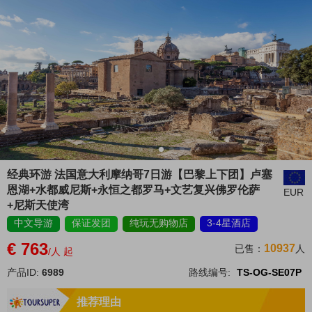
经典环游 法国意大利摩纳哥7日游【巴黎上下团】卢塞
恩湖+水都威尼斯+永恒之都罗马+文艺复兴佛罗伦萨
EUR
+尼斯天使湾
中文导游
保证发团
纯玩无购物店
3-4星酒店
€ 763
10937
已售：
人
/人 起
产品ID:
6989
路线编号:
TS-OG-SE07P
推荐理由