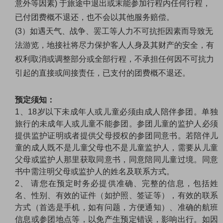
意外等因素) 于旅途中退出或末能参加行程内任何行程，
已付团费概不退还，也不会以其他服务赔偿。
(3）如遇天气、战争、罢工等人力不可抗拒因素而导致无
法游览，地接社将尽力保护客人人身及其财产的安全，有
权利取消或调整部分或全部行程，不承担任何因不可抗力
引起的直接或间接责任，已支付的团费概不退还。
预定须知：
1、18岁以下未成年人或儿童必须由成人陪伴参团。单独
旅行的未成年人或儿童不能参团。参团儿童的监护人必须
提供监护证明或者提供父母授权的参团同意书。若陪伴儿
童的成人既不是儿童父母也不是儿童监护人，需要从儿童
父母或监护人那里获取同意书，同意陪同儿童过境。同意
书中需注明父母或监护人的姓名及联系方式。
2、 请您在预定时务必提供准确、完整的信息，包括姓
名、性别、有效的证件（如护照、签证等），有效的联系
方式（首选是手机，如有问题，方便通知）、准确的航班
信息或参团地点等，以免产生预定错误，影响出行。如因