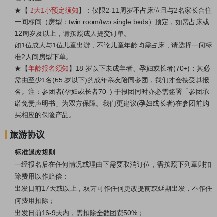
★
【
2大1小预定须知
】：仅限2-11周岁不占床位且与2名家长合住
一间标间（房型：twin room/two single beds）预定，如需占床或
12周岁及以上
，请按照成人提交订单。
如1位成人与1位儿童出游，不论儿童年龄均需占床，请选择一间标
准2人间房型下单。
★
【
年龄报名须知
】18 岁以下未成年者、孕妇或长者(70+)；其必
需由至少1名(65 岁以下)的成年亲友陪同参团，我们才会接受其报
名。注：参团者(孕妇或长者70+) 于报团同时亦必需签署「参团承
诺免责声明书」为双方保障。我们更建议(孕妇或长者)在参团前购
买相应的保险产品。
旅游协议
标准退改规则
一经报名后在任何情况或理由下需要取消订位，需按照下列章则扣
除费用以作赔偿：
出发日前17天或以上，双方可作任何更改提前或延期出发，不作任
何费用扣除；
出发日前16-9天内，需扣除全数团费50%；