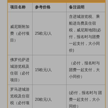
项目名称
参考价格
备注说明
含进城游览税、乘
船进岛费及住宿
威尼斯附加
税，威尼斯地陪(必
费（必付项
25欧元/人
付，报名时与团费
目）
一起支付，大小同
价)
佛罗伦萨进
（必付，报名时与
城游览税及
15欧元/人
团费一起支付，大
住宿（必付
小同价）
项目）
罗马进城游
(必付，报名时与 团
览税及住宿
20欧元/人
费一起支付，大小
税（必付项
同价）