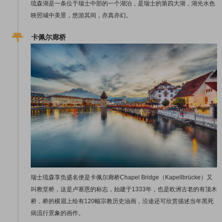
琉森湖是一条位于瑞士中部的一个湖泊，是瑞士的第四大湖，湖光水色
映照城中美景，悠游其间，亦真亦幻。
卡佩尔廊桥
瑞士琉森享负盛名便是卡佩尔廊桥Chapel Bridge（Kapellbrücke）又
叫教堂桥，这是卢塞恩的标志，始建于1333年，也是欧洲古老的有顶木
桥，桥的横眉上绘有120幅宗教历史油画，沿途还可欣赏描述当年黑死
病流行景象的画作。