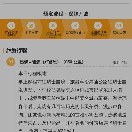
旅游行程
D1
巴黎→琉森（卢塞恩）（650 公里）
收起详情
本日行程概述:
早上起程前往瑞士国境，旅游车沿高速公路往瑞士国
境进发，下午经法德瑞交通枢纽城市巴塞尔进入瑞
士，越境后驱车前往瑞士中部著名城市琉森。到达琉
森市后，走访有几百年历史的卡贝尔桥、漫步卢森
湖。团友也可到满布精品的古雅小街逛游，选购地道
特产朱古力及纪念品，并往著名的钟表店选择瑞士名
表。 住宿︰琉森或邻近城市。