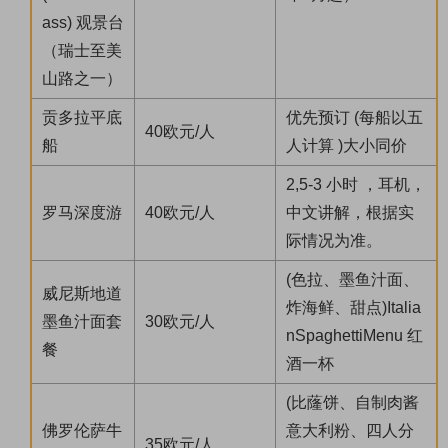
ass) 观景台
（瑞士至美
山路之一）
贡多拉平底
优先预订 (每船以五
40欧元/人
船
人计算 )大小同价
2,5-3 小时 ，耳机，
罗马深度游
40欧元/人
中文讲解，根据实
际情况为准。
(色拉、墨鱼汁面、
威尼斯地道
炸海鲜、甜点)Italia
墨鱼汁面套
30欧元/人
nSpaghettiMenu 红
餐
酒一杯
(比蕯饼、自制肉酱
佛罗伦萨牛
意大利粉、四人分
35欧元/人