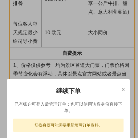
排餐
享一公斤牛排、甜
点、意大利葡萄酒)
每位客人每
天规定最少
10 欧元
大小同价
给司导小费
自费提示
1、价格仅供参考，均为景区首道大门票，门票价格因
季节变化会有浮动，具体以景点官方网站或者景点当
天价格公告为准。
×
继续下单
2、以上所列景点或自费如需参观，请定团后及时预定
门票，如需协助请联系我司客服。如因门票售整或景
已有账户可登入后管理订单；也可以使用访客身份直接下
点不开放等原因无法入内参观，我司不承担任何责
单。
任，也不接受相关投诉与违约补偿。
切换身份可能需要重新填写订单资料。
3、以上自费景点均为自选参加，导游不会强制；以上
自费项目由于特殊管制导游均不陪同入内。