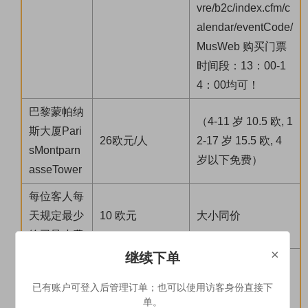
vre/b2c/index.cfm/c
alendar/eventCode/
MusWeb 购买门票
时间段：13：00-1
4：00均可！
巴黎蒙帕纳
（4-11 岁 10.5 欧, 1
斯大厦Pari
26欧元/人
2-17 岁 15.5 欧, 4
sMontparn
岁以下免费）
asseTower
每位客人每
天规定最少
10 欧元
大小同价
给司导小费
×
继续下单
塞纳河游船
(12岁以下€8，4岁
RiverSeine
17欧元/人
已有账户可登入后管理订单；也可以使用访客身份直接下
以下免费)
Cruise
单。