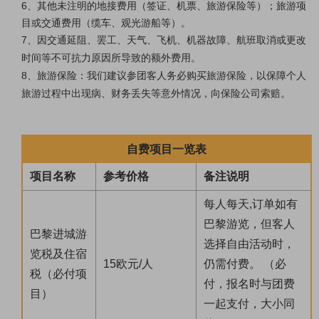
6、
其他未注明的地接费用（签证、机票、旅游保险等）；旅游项
目或交通费用（缆车、观光游船等）。
7、
因交通延阻、罢工、天气、飞机、机器故障、航班取消或更改
时间等不可抗力原因所导致的额外费用。
8、旅游保险：我们建议参团客人务必购买旅游保险，以保障个人
旅游过程中出现病、财务丢失等意外情况，向保险公司索赔。
自费项目一览表
项目名称
参考价格
备注说明
每人每天,订单如有
巴黎游览，但客人
巴黎进城游
选择自由活动时，
览税及住宿
15欧元/人
仍需付费。 （必
税（必付项
付，报名时与团费
目）
一起支付，大小同