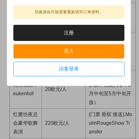
莱茵河游船
(夏季繁忙，如船位
切换身份可能需要重新填写订单资料。
RiverRhine
20欧元/人
或时间合适才可安
Cruise
排)
注册
阿姆斯特丹
运河游船A
(4岁以下免费)(14岁
登入
20欧元/人
msterdamC
以下，10欧元)
analCruise
访客登录
（4-17岁-9欧元，3
荷兰花展K
岁以下免费) (每年3
20欧元/人
eukenhof
月中旬至5月中旬开
放）
红磨坊夜总
(门票 香槟 接送).Mo
会豪华歌舞
220欧元/人
ulinRougeShow Tr
表演
ansfer