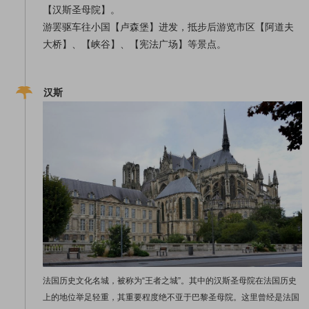
【
汉斯圣母院
】。
游罢驱车往小国【
卢森堡
】进发，抵步后游览市区【
阿道夫
大桥
】、【
峡
谷
】、【
宪法广场
】等景点。
汉斯
法国历史文化名城，被称为“王者之城”。其中的汉斯圣母院在法国历史
上的地位举足轻重，其重要程度绝不亚于巴黎圣母院。这里曾经是法国