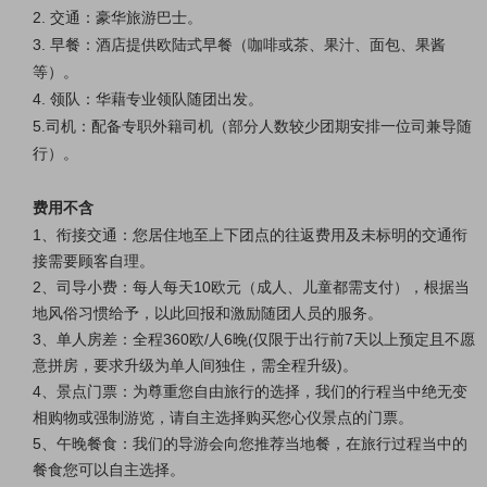
2. 交通：豪华旅游巴士。
3. 早餐：酒店提供欧陆式早餐（咖啡或茶、果汁、面包、果酱
等）。
4. 领队：华藉专业领队随团出发。
5.司机：
配备专职外籍司机
（部分人数较少团期安排一位司兼导随
行）。
费用不含
1、衔接交通：您居住地至上下团点的往返费用及未标明的交通衔
接需要顾客自理。
2、司导小费：每人每天10欧元（成人、儿童都需支付），根据当
地风俗习惯给予，以此回报和激励随团人员的服务。
3、单人房差：全程360欧/人6晚(仅限于出行前7天以上预定且不愿
意拼房，要求升级为单人间独住，需全程升级)。
4、景点门票：为尊重您自由旅行的选择，我们的行程当中绝无变
相购物或强制游览，请自主选择购买您心仪景点的门票。
5、
午晚餐食：我们的导游会向您推荐当地餐，在旅行过程当中的
餐食您可以自主选择。