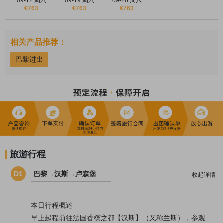
09-12 周六
09-19 周六
09-26 周六
€763
€763
€763
相关产品推荐：
巴黎进出
旅游行程
D1
巴黎→汉斯→卢森堡
收起详情
本日行程概述
早上起程前往法国香槟之都【
汉斯
】（又称兰斯），参观