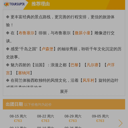
推荐理由
❉ 更丰富经典的景点路线，更完善的行程安排，更佳的旅游体
验！
❉
在【
布鲁塞尔
】徘徊，与布鲁塞尔【
撒尿小童
】雕像进行交
谈。
❉
感受“千岛之国”【
卢森堡
】的袖珍秀丽，聆听千年文化沉淀的历
史故事。
❉
魅力四射的【法国】：浪漫之都【
巴黎
】【
凡尔赛
】【
卢浮
宫
】【
塞纳河
】
❉ 在荷兰
体验西欧独特的风情文化
，沿着【
风车村
】旋转的边叶
感受温柔的清风徐来
。
展开
❉ 走进“莱茵河畔的曼哈顿”【
法兰克福
】；
参观著名钢琴演奏家、
作曲家【
贝多芬故居
】！
出团日期
以下价格均为起价
08-15 周六
08-22 周六
08-29 周六
09-05 周六
€763
€763
€763
€763