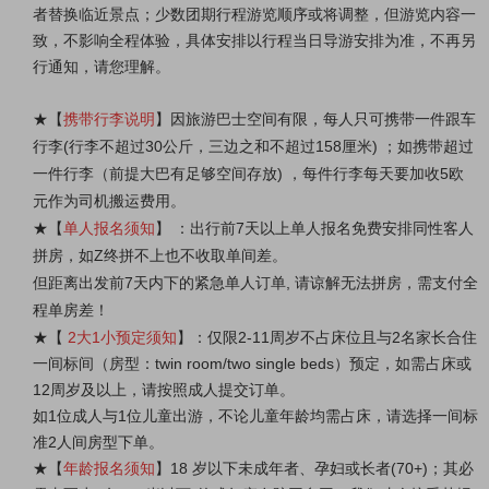
者替换临近景点；少数团期行程游览顺序或将调整，但游览内容一
致，不影响全程体验，具体安排以行程当日导游安排为准，不再另
行通知，请您理解。
★
【
携带行李说明
】因旅游巴士空间有限，每人只可携带一件跟车
行李(行李不超过30公斤，三边之和不超过158厘米) ；如携带超过
一件行李（前提大巴有足够空间存放) ，每件行李每天要加收5欧
元作为司机搬运费用。
★
【
单人报名须知
】 ：出行前7天以上单人报名免费安排同性客人
拼房，如Z终拼不上也不收取单间差。
但距离出发前7天内下的紧急单人订单, 请谅解无法拼房，需支付全
程单房差！
★
【
2大1小预定须知
】：仅限2-11周岁不占床位且与2名家长合住
一间标间（房型：twin room/two single beds）预定，如需占床或
12周岁及以上
，请按照成人提交订单。
如1位成人与1位儿童出游，不论儿童年龄均需占床，请选择一间标
准2人间房型下单。
★
【
年龄报名须知
】18 岁以下未成年者、孕妇或长者(70+)；其必