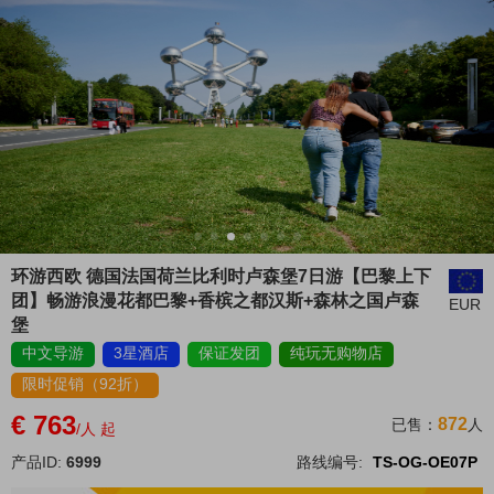
环游西欧 德国法国荷兰比利时卢森堡7日游【巴黎上下
团】畅游浪漫花都巴黎+香槟之都汉斯+森林之国卢森
EUR
堡
中文导游
3星酒店
保证发团
纯玩无购物店
限时促销（92折）
€ 763
872
已售：
人
/人 起
产品ID:
6999
路线编号:
TS-OG-OE07P