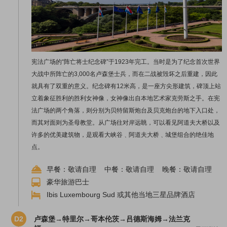
宪法广场的“阵亡将士纪念碑”于1923年完工。当时是为了纪念首次世界
大战中所阵亡的3,000名卢森堡士兵，而在二战被毁坏之后重建，因此
就具有了双重的意义。纪念碑有12米高，是一座方尖形建筑，碑顶上站
立着象征胜利的胜利女神像，女神像出自本地艺术家克劳斯之手。在宪
法广场的两个角落，则分别为贝特留斯炮台及贝克炮台的地下入口处，
而其对面则为圣母教堂。从广场往对岸远眺，可以看见阿道夫大桥以及
许多的优美建筑物，是观看大峡谷﹑阿道夫大桥﹑城堡组合的绝佳地
点。
早餐：敬请自理 中餐：敬请自理 晚餐：敬请自理
豪华旅游巴士
Ibis Luxembourg Sud 或其他当地三星品牌酒店
D2
卢森堡→特里尔→哥本伦茨→吕德斯海姆→法兰克