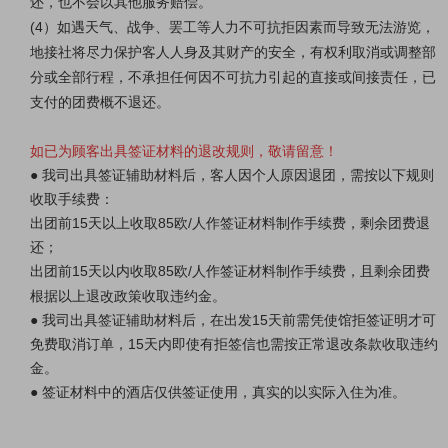
还，也不会以其他服务赔偿。
(4）如遇天气、战争、罢工等人力不可抗拒因素而导致无法游览，
地接社将尽力保护客人人身及其财产的安全，有权利取消或调整部
分或全部行程，不承担任何因不可抗力引起的直接或间接责任，已
支付的团费概不退还。
如已为顾客出具签证材料的退改规则，敬请留意！
● 我司出具签证辅助材料后，客人因个人原因退团，需按以下规则
收取手续费：
出团前15天以上收取85欧/人作签证材料制作手续费，剩余团费退
还；
出团前15天以内
收取85欧/人作签证材料制作手续费，且剩余团费
根据以上退改政策收取违约金。
● 我司出具签证辅助材料后，在出发15天前需凭使馆拒签证明才可
免费取消订单，15天内即使有拒签信也需按正常退改条款收取违约
金。
● 签证材料中的酒店仅供签证使用，真实的以实际入住为准。