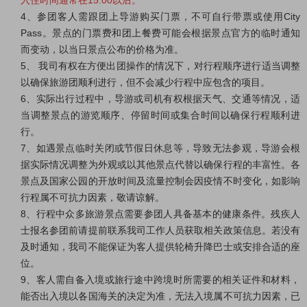
入住时间通常在15:00以后。
4、参团客人需跟团上导游购买门票，不可自行带票或使用City
Pass。景点的门票费和团上餐费可能会根据景点官方的临时通知
而变动，以当日景点公布的价格为准。
5、 我司有权在方便出团操作的情况下，对行程顺序进行适当调整
以确保旅游团顺利进行，但不会减少行程中应包含的项目。
6、实际出行过程中，导游或司机有权根据天气、交通等情况，适
当调整景点的游览顺序、停留时间或集合时间以确保行程顺利进
行。
7、如遇景点临时关闭或节假日休息等，导致无法参观，导游会根
据实际情况调整为外观或以其他景点代替以确保行程的丰富性。各
景点及国家公园的开放时间及流量控制会因疫情不时变化，如影响
行程属不可抗力因素，敬请谅解。
8、行程中众多旅游景点需要参团人具备基本的健康条件。残疾人
士报名参团前请提前联系我司工作人员获取相关政策信息。若没有
及时通知，我司不能保证为客人提供轮椅升降巴士或安排合适的座
位。
9、客人需自备入境或旅行途中跨境时所需要的相关证件和材料，
能否出入境以各国海关的决定为准，无法入境属不可抗力因素，已