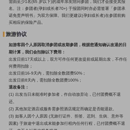
需由至少1名(65 岁以下)的成年亲友陪同参团，我们才会接受其报
名。注：参团者(孕妇或长者70+) 于报团同时亦必需签署「参团承
诺免责声明书」为双方保障。我们更建议(孕妇或长者)在参团前购
买相应的保险产品。
旅游协议
如
游客
因个人原因取消参团或改期参团，根据您通知确认改退的日
期计算，我们会扣除以下费用：
出发日前17天或以上，双方可作任何更改提前或延期出发，不作任
何费用扣除；
出发日前16-9天内，需扣除全数团费50%；
出发日前8天内，需扣除全数团费100%；
退改备注：
(1) 出发当日未能准时参加者，作自动放弃论，已付团费概不退
还。
(2) 其他加定酒店或服务需参照酒店规定而确定是否能退款。
(3) 如客人因个人原因 (无旅行证件、拒签、迟到、生病、意外等
因素) 于旅途中退出或末能参加行程内任何行程，已付团费概不退