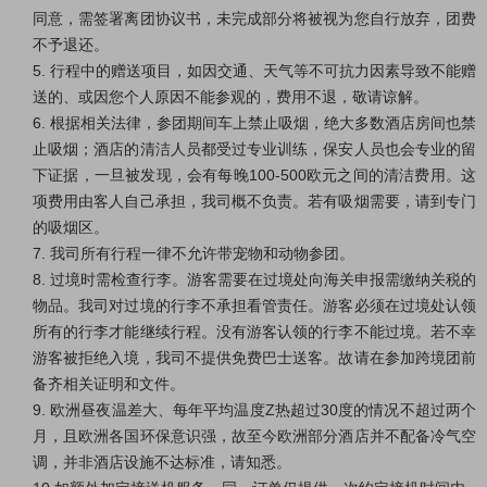
同意，需签署离团协议书，未完成部分将被视为您自行放弃，团费
不予退还。
5. 行程中的赠送项目，如因交通、天气等不可抗力因素导致不能赠
送的、或因您个人原因不能参观的，费用不退，敬请谅解。
6. 根据相关法律，参团期间车上禁止吸烟，绝大多数酒店房间也禁
止吸烟；酒店的清洁人员都受过专业训练，保安人员也会专业的留
下证据，一旦被发现，会有每晚100-500欧元之间的清洁费用。这
项费用由客人自己承担，我司概不负责。若有吸烟需要，请到专门
的吸烟区。
7. 我司所有行程一律不允许带宠物和动物参团。
8. 过境时需检查行李。游客需要在过境处向海关申报需缴纳关税的
物品。我司对过境的行李不承担看管责任。游客必须在过境处认领
所有的行李才能继续行程。没有游客认领的行李不能过境。若不幸
游客被拒绝入境，我司不提供免费巴士送客。故请在参加跨境团前
备齐相关证明和文件。
9. 欧洲昼夜温差大、每年平均温度Z热超过30度的情况不超过两个
月，且欧洲各国环保意识强，故至今欧洲部分酒店并不配备冷气空
调，并非酒店设施不达标准，请知悉。