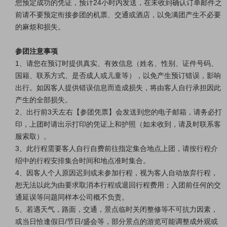
您预定成功的凭证，预计24小时内发送，在未收到确认订单邮件之
前请不要预定衔接参团的机票、交通或酒店，以免满团产生不必要
的麻烦和损失。
参团注意事项
1、请您在预订时提供真实、有效信息（姓名、性别、证件号码、
国籍、联系方式、是否成人或儿童等），以免产生预订错误，影响
出行。如因客人提供错误信息而造成损失，将由客人自行承担因此
产生的全部损失。
2、出行前3天左右【参团凭票】会发送到您的电子邮箱，请务必打
印，上团时请出示打印的凭证上和护照（如未收到，请及时联系客
服索取）。
3、此行程需要客人自行自费前往指定集合地点上团，请按行程介
绍中的行程安排集合时间和地点准时集合。
4、因客人个人原因迟到或未参加行程，视为客人自动放弃行程，
恕无法以此为由要求取消本行程或退回行程费用；
入团前任何的交
通延误等问题同样本公司概不负责
。
5、若遇天气，路面，交通，景点临时关闭整修等不可抗力因素，
或当日恰逢假日/节日/盛会等，部分景点的游览可能调整成外观或