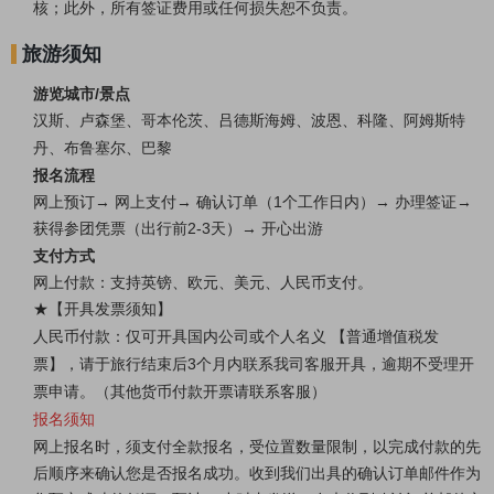
核；此外，所有签证费用或任何损失恕不负责。
旅游须知
游览城市/景点
汉斯、卢森堡、哥本伦茨、吕德斯海姆、
波恩、科隆、阿姆斯特
丹、布鲁塞尔、巴黎
报名流程
网上预订→ 网上支付→ 确认订单（1个工作日内）→ 办理签证→
获得参团凭票（出行前2-3天）
→ 开心出游
支付方式
网上付款：支持英镑、欧元、美元、人民币支付。
★【开具发票须知】
人民币付款：仅可开具国内公司或个人名义 【普通增值税发
票】，请于旅行结束后3个月内联系我司客服开具，逾期不受理开
票申请。（其他货币付款开票请联系客服）
报名须知
网上报名时，须支付全款报名，受位置数量限制，以完成付款的先
后顺序来确认您是否报名成功。收到我们出具的确认订单邮件作为