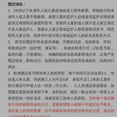
预定须知：
1、18岁以下未成年人或儿童必须由成人陪伴参团。单独旅行的未
成年人或儿童不能参团。参团儿童的监护人必须提供监护证明或者
提供父母授权的参团同意书。若陪伴儿童的成人既不是儿童父母也
不是儿童监护人，需要从儿童父母或监护人那里获取同意书，同意
陪同儿童过境。同意书中需注明父母或监护人的姓名及联系方式。
2、 请您在预定时务必提供准确、完整的信息，包括姓名、性别、
有效的证件（如护照、签证等），有效的联系方式（Z好是手机，
如有问题，方便通知）、准确的航班信息或参团地点等，以免产生
预定错误，影响出行。如因您提供错误信息而造成损失，由您自行
承担。
3、欧洲酒店多为两张单人房的房型，每个房间可合法住宿2人，包
括成人和儿童。同房第三人为不足6岁、身高不足1.2米的儿童时，
部分酒店可申请入住一间房（不占床）。三人房酒店房源紧张，如
需预定请提前咨询和下单，先到先得。酒店一般会安排一张双人大
床房型加一张折迭床，或者安排三张单人床房型。
另外每个酒店都
有不同的收取押金的方式，需要参团客人根据不同规定给予配合。
保证客人的用房数量，但不保障具体房间类型和所处位置。酒店的