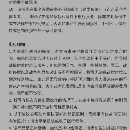
付团费不能退还。
10、请游客在报名参团前务必仔细阅读《
参团条例
》（点击蓝色字
体查看）。我司仅在这些条款和条件下履行义务，除非在此条例中
或在法律中有特别规定，否则如果产生任何间接性，补偿性，偶然
性或惩罚性损害都不做出赔偿。
出行须知：
1.为保障行程顺利完整，游客有责任严格遵守导游给出的集合时
间。如果距离集合时间超过十分钟，车子将离开不予等待。司导竭
诚提供准时准点服务，但如遇到天气、交通、机械故障、罢工、政
府停摆以及战争和恐怖袭击等不可控因素，我司无法保证按时按点
到达接送地点。由此原因导致的行程延误进而给客人带来任何的不
便或产生相关航班、火车或大巴费用以及其他旅游费用等额外费用
的，我司概不负责。
2. 我司有权在方便出团操作的情况下，在途中将游客从原车换到另
一辆车并指派不同导游和司机提供服务。
3. 以下建议会帮助您更快更好的登记报到：需携带有效身份证件(
内附照片)；请出示纸质版或电子版行程单。
4. 该产品是团体活动，如您选择中途离团，请提前告知并征得导游