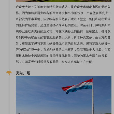
卢森堡大峡谷又被称为佩特罗斯大峡谷，是卢森堡市新老市区的天然分
界。因为佩特罗斯大峡谷的百米宽度和60米的深度，卢森堡在历史上一
直被视为军事重地，依借峡谷的天然岩石建造了壁垒、炮门和秘密通道
的佩特罗斯要塞，是这里曾经硝烟四起的佐证。时至今日，佩特罗斯大
峡谷已是欧洲美丽的观光地，站在大峡谷上的任何一座桥梁上，都可以
看到谷中两壁生长的郁郁葱葱的参天大树，树木种类繁多，生长方向各
异，更显出了佩特罗斯大峡谷毫无拘束的自然之美。佩特罗斯大峡谷一
旁的宪法广场一侧，有通向峡谷的古老石阶，沿着石阶走入谷底，在繁
茂树木掩映中若隐若现的溪流便显现眼前，清澈的溪水奔流在峡谷底
部，在薄雾天气时观赏谷底风景，会令人愈感峡谷之壮阔。
宪法广场