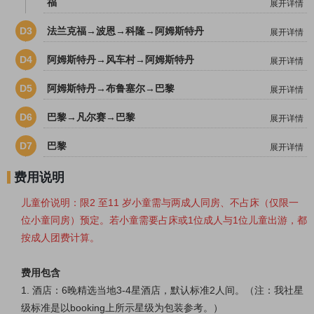
福
展开详情
D3
法兰克福→波恩→科隆→阿姆斯特丹
展开详情
D4
阿姆斯特丹→风车村→阿姆斯特丹
展开详情
D5
阿姆斯特丹→布鲁塞尔→巴黎
展开详情
D6
巴黎→凡尔赛→巴黎
展开详情
D7
巴黎
展开详情
费用说明
儿童价说明：
限
2 至11 岁小童需与两成人同房、不占床（仅限一
位小童同房）预定。若小童需要占床或1位成人与1位儿童出游，都
按成人团费计算。
费用包含
1. 酒店：6晚精选当地3-4星酒店，
默认标准2人间。
（
注：我社星
级标准是以booking上所示星级为包装参考。
）