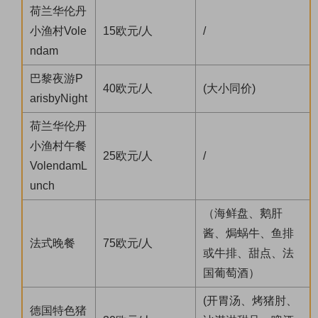
荷兰华伦丹
小渔村Vole
15欧元/人
/
ndam
巴黎夜游P
40欧元/人
(大小同价)
arisbyNight
荷兰华伦丹
小渔村午餐
25欧元/人
/
VolendamL
unch
（海鲜盘、鹅肝
酱、焗蜗牛、鱼排
法式晚餐
75欧元/人
或牛排、甜点、法
国葡萄酒）
(开胃汤、烤猪肘、
德国特色猪