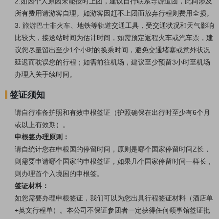
2.如因个人原因未能按时上团，建议自行联系导游追团，此间涉及
所有费用请游客自理。如游客因赶不上团而放弃行程则费用全损。
3.
旅游巴士非火车、地铁等轨道交通工具，受交通状况和天气影响
比较大，接送站时间为估计时间，如需预定返程火车或汽车票，建
议您尽量留出至少1个小时的换乘时间，避免交通堵塞或意外状况
延迟而耽误您的行程；如需前往机场，建议至少预留3小时至机场
办理入关手续时间。
签证须知
请自行准备护照和有效申根签证
（护照
确保在出行时
至少有6个月
或以上有效期
）
。
申根签办理原则：
请自统计您在申根国的停留时间，原则是哪个国家停留时间Z长，
则需要申请哪个国家的申根签证，如果几个国家停留时间一样长，
则办理首个入境国的申根签。
签证材料：
如您需要办理申根签证，我们可以为您出具行程签证材料（酒店单
+英文行程单）。本公司不保证参团者一定获得任何领事馆签证批