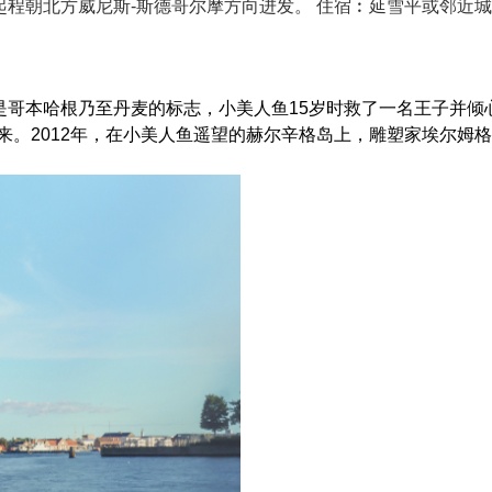
程朝北方威尼斯-斯德哥尔摩方向进发。 住宿︰延雪平或邻近
哥本哈根乃至丹麦的标志，小美人鱼15岁时救了一名王子并倾
来。2012年，在小美人鱼遥望的赫尔辛格岛上，雕塑家埃尔姆