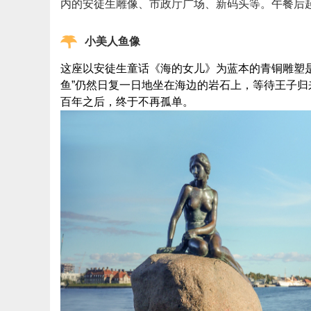
内的安徒生雕像、市政厅广场、新码头等。午餐后起
小美人鱼像
这座以安徒生童话《海的女儿》为蓝本的青铜雕塑是
鱼”仍然日复一日地坐在海边的岩石上，等待王子归
百年之后，终于不再孤单。