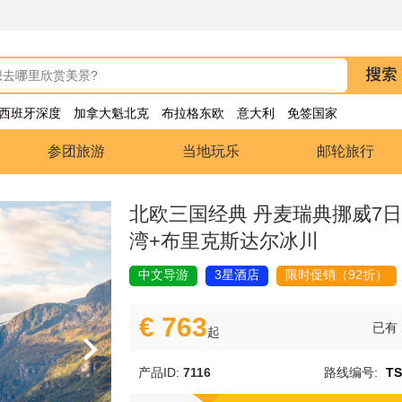
西班牙深度
加拿大魁北克
布拉格东欧
意大利
免签国家
参团旅游
当地玩乐
邮轮旅行
北欧三国经典 丹麦瑞典挪威7
湾+布里克斯达尔冰川
中文导游
3星酒店
限时促销（92折）
€ 763
已有
起
产品ID:
7116
路线编号:
TS