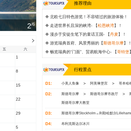
推荐理由
❉ 北欧七日特色游览！不容错过的旅游体验！
3
/6
❉ 走进世界长且深的峡湾- 【
松恩峡湾
】！
❉ 漫步于安徒生笔下的童话王国- 【
丹麦
】！
❉ 游览瑞典首府、风景秀丽的【
斯德哥尔摩
】
五
六
❉ 畅览瑞典的“门面”、贸易航海中心- 【
哥特堡
1
❉ 近距离欣赏大自然的奇妙景观- 【
布里克斯达
行程景点
8
D1:
>
>
小美人鱼像
阿美琳堡宫
哥本哈
15
D2:
>
>
斯德哥尔摩
斯德哥尔摩市政厅
22
斯德哥尔摩大教堂
D3:
29
斯德哥尔摩Stockholm→利勒哈默尔Lilleham
D4:
布利克斯达尔冰川
5