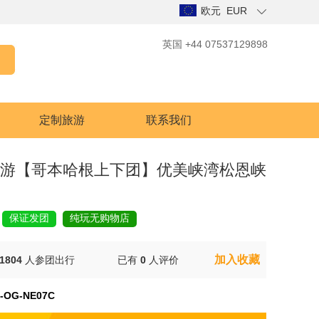
欧元 EUR
英国 +44 07537129898
定制旅游
联系我们
日游【哥本哈根上下团】优美峡湾松恩峡
保证发团
纯玩无购物店
加入收藏
1804
人参团出行
已有
0
人评价
-OG-NE07C