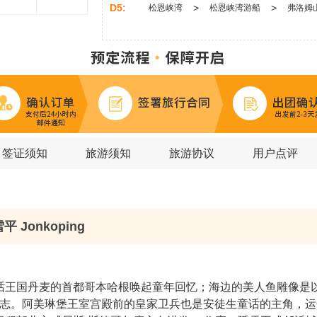
D5:
>
>
松恩峡湾
松恩峡湾游船
弗洛姆
D6:
>
奥斯陆市政大楼
维格兰雕像公园
D7:
>
哥特堡
哥特堡大教堂
签证须知
旅游须知
旅游协议
用户点评
 Jonkoping
话王国丹麦的首都哥本哈根唤起童年回忆；海边的美人鱼雕像是
的标志。阿美琳堡王室宫殿前的皇家卫兵也是安徒生童话的主角，