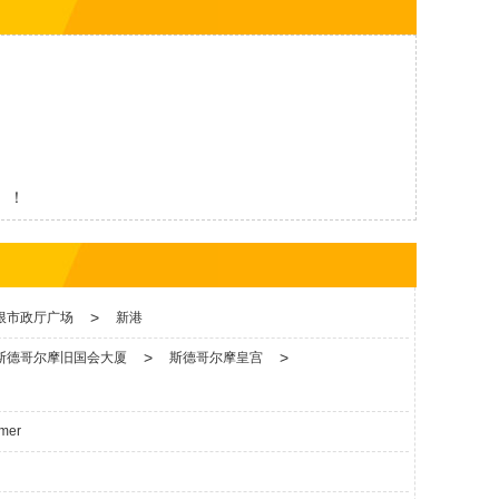
！
】！
尔冰川
】！
>
根市政厅广场
新港
>
>
斯德哥尔摩旧国会大厦
斯德哥尔摩皇宫
mer