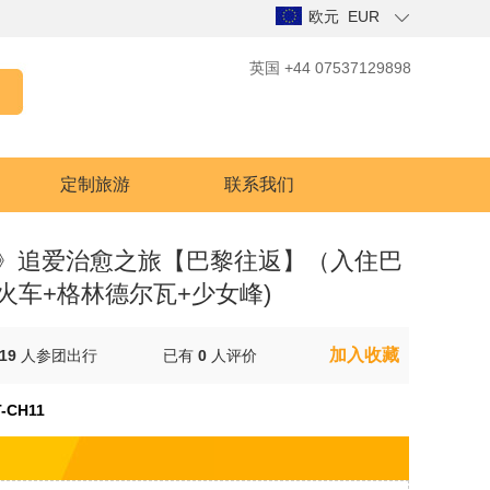
欧元 EUR
英国 +44 07537129898
定制旅游
联系我们
》追爱治愈之旅【巴黎往返】（入住巴
火车+格林德尔瓦+少女峰)
加入收藏
19
人参团出行
已有
0
人评价
-CH11