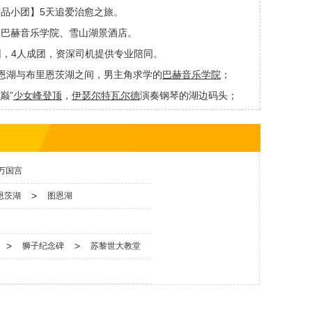
精品小团】5天追爱治愈之旅。
、巴赫音乐学院、雪山湖景酒店。
团，4人成团，资深司机提供专业陪同。
恩湖与布里恩茨湖之间，
男主角求学的
巴赫音乐学院
；
巅”
少女峰登顶
，
伊瑟尔特瓦尔德
演奏钢琴的湖边码头；
小夏戴客
，“遇见理想型女孩的”
锡格里斯维尔大桥
，再次重
万国宫
>
恩茨湖
图恩湖
>
>
狮子纪念碑
苏黎世大教堂