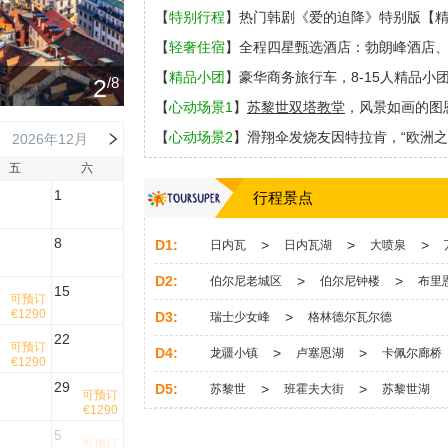
【
特别行程
】热门韩剧
《爱的迫降》特别版
【
【
轻奢住宿
】全程四星甄选酒店：勃朗峰酒店
【
精品小团
】豪华商务旅行车，8-15人精品小
3
/8
【
心动场景1
】
苏黎世双塔教堂
，风景如画的图
【
心动场景
2
】
滑翔伞发烧友因特拉肯，
“欧洲之
2026年12月
【
心动场景
3
】
阿尔卑斯山上两主角首次同框的
五
六
1
逢的
菲斯特
，世外桃源
行程景点
龙疆小镇
。
8
D1:
>
>
>
日内瓦
日内瓦湖
大喷泉
D2:
>
>
伯尔尼老城区
伯尔尼钟楼
布里
15
可预订
€1290
D3:
>
瑞士少女峰
格林德尔瓦尔德
22
可预订
D4:
>
>
龙疆小镇
卢塞恩湖
卡佩尔廊桥
€1290
29
D5:
>
>
苏黎世
班霍夫大街
苏黎世湖
可预订
€1290
5
可预订