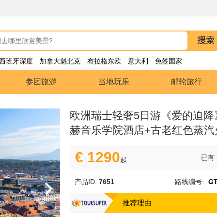
西班牙深度
加拿大魁北克
布拉格东欧
意大利
免签国家
参团旅游
当地玩乐
邮轮旅行
欧洲瑞士轻奢5日游《爱的迫降
赫音乐学院酒店+古老红色蒸汽
€ 1290
已有
起
产品ID:
7651
路线编号:
GT
推荐理由