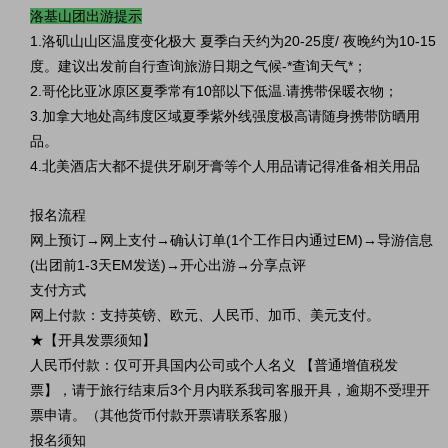
洛基山团出游提示
1.洛矶山山区温度变化极大 夏季白天约为20-25度/ 夜晚约为10-15
度。建议出发前自行查询旅游日期之气候-*查询天气*；
2.哥伦比亚冰原区夏季常有10部以下低温.请携带保暖衣物；
3.加拿大地处高纬度区域夏季紫外线强度极高请随身携带防晒用
品。
4.北美酒店大都不提供牙刷牙膏等个人用品请记得准备相关用品
报名流程
网上预订→网上支付→确认订单(1个工作日内通过EM)→导游信息
(出团前1-3天EM发送)→开心出游→分享点评
支付方式
网上付款：支持英镑、欧元、人民币、加币、美元支付。
★【开具发票须知】
人民币付款：仅可开具国内公司或个人名义 【普通增值税发
票】，请于旅行结束后3个月内联系我司客服开具，逾期不受理开
票申请。（其他货币付款开票请联系客服）
报名须知