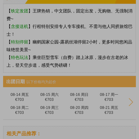
【
铁定发团
】
王牌热销，中文团队，固定出发，无购物、无强制消
费~
【
含接送机
】行程特别安排专人专车接机、不需与他人同挤旅馆巴
士！
【
特别停留
】幽鹤国家公园-露易丝湖停留2小时，更多时间悠闲品
味绝世美景~
【
特色玩法
】
乘坐巨型雪车（自费）踏上冰原，漫步在古老的冰
上，登天空步道，感受气势磅礴
！
出团日期
以下价格均为起价
08-14 周五
08-15 周六
08-16 周日
08-17 周一
€703
€703
€703
€703
08-18 周二
08-19 周三
08-20 周四
08-21 周五
€703
€703
€703
€703
相关产品推荐：