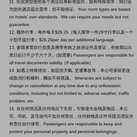
11. 住宿房型按照各个酒店自身标准提供，如有特殊需求，我们会
为您向酒店提出需求，但不能保证。Your room types are based
on hotels' own standards. We can require your needs but not
guarantee.
12. 额外行李：每件每天$26.25（每人限带一件29寸行李以及一个
小型手提行李）$26.25per day per additional language.
13. 参团者需自行负责及携带有效之旅游证件及签证，有效期以出
发日起计不少于六个月。(如需要) Passengers are responsible for
all travel documents validity. (If applicable)
14. 如遇上特殊情況，如惡劣天氣, 交通事故等，本公司保留更改
或取消行程權利，團友不得異議。 Itineraries are subject to
change or cancellation at any time due to any unforeseen
conditions, including but not limited to, adverse weather, traffic
problem, etc.
15. 在任何情况及任何地点下失窃，引致遗失金钱及物品，本公
司、司机、及导游均不负任何责任，任何财物及证件等团员理应并
有责任自行保管。Passengers are responsible to keep and
protect your personal property and personal belongings.