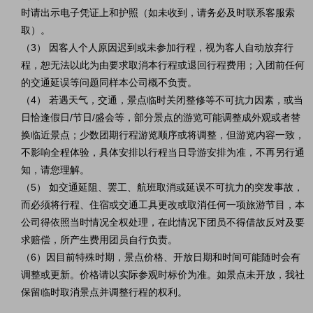
时请出示电子凭证上和护照（如未收到，请务必及时联系客服索
取）。
（3） 因客人个人原因迟到或未参加行程，视为客人自动放弃行
程，恕无法以此为由要求取消本行程或退回行程费用；入团前任何
的交通延误等问题同样本公司概不负责。
（4） 若遇天气，交通，景点临时关闭整修等不可抗力因素，或当
日恰逢假日/节日/盛会等，部分景点的游览可能调整成外观或者替
换临近景点；少数团期行程游览顺序或将调整，但游览内容一致，
不影响全程体验，具体安排以行程当日导游安排为准，不再另行通
知，请您理解。
（5） 如交通延阻、罢工、航班取消或延误不可抗力的突发事故，
而必须将行程、住宿或交通工具更改或取消任何一项旅游节目，本
公司得依照当时情况全权处理，在此情况下团员不得借故反对及要
求赔偿，所产生费用团员自行负责。
（6）因目前特殊时期，景点价格、开放日期和时间可能随时会有
调整或更新。价格请以实际参观时标价为准。如景点未开放，我社
保留临时取消景点并调整行程的权利。