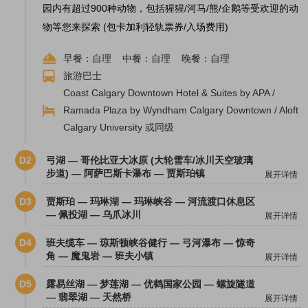
园内有超过900种动物，包括猩猩/河马/熊/企鹅等受欢迎的动
物等您来探索 (包卡加利轻轨票券/入场费用)
早餐：自理 中餐：自理 晚餐：自理
旅游巴士
Coast Calgary Downtown Hotel & Suites by APA /
Ramada Plaza by Wyndham Calgary Downtown / Aloft
Calgary University 或同级
D2
弓湖 — 哥伦比亚大冰原 (大轮雪车/冰川天空玻璃
步道) — 阿萨巴斯卡瀑布 — 贾斯珀镇
展开详情
D3
贾斯珀 — 玛琳湖 — 玛琳峡谷 — 河流渡口休息区
— 佩投湖 — 乌爪冰川
展开详情
D4
班夫缆车 — 琼斯顿峡谷健行 — 弓河瀑布 — 惊奇
角 — 魔鬼岩 — 班夫小镇
展开详情
D5
露易丝湖 — 梦莲湖 — 优鹤国家公园 — 螺旋隧道
— 翡翠湖 — 天然桥
展开详情