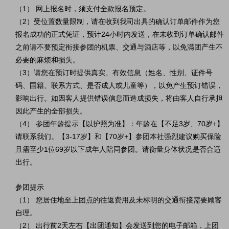
（1） 网上报名时，须支付全款报名预定。
（2）受位置数量限制，请在收到我司出具的确认订单邮件作为您
报名成功的正式凭证，预计24小时内发送，在未收到订单确认邮件
之前请不要预定衔接参团的机票、交通与酒店等，以免满团产生不
必要的麻烦和损失。
（3）请您在预订时提供真实、有效信息（姓名、性别、证件号
码、国籍、联系方式、是否成人或儿童等），以免产生预订错误，
影响出行。如因客人提供错误信息而造成损失，将由客人自行承担
因此产生的全部损失。
（4） 参团年龄提示【以护照为准】：年龄在【不足3岁、70岁+】
请联系我们。【3-17岁】和【70岁+】参团本社强烈建议购买保险
且需至少1位69岁以下成年人陪同参团。请衡量身体状况是否合适
出行。
参团提示
（1） 您居住地至上团点的往返费用及未标明的交通衔接需要顾客
自理。
（2） 出行前2天左右【出团通知】会发送到您的电子邮箱，上团