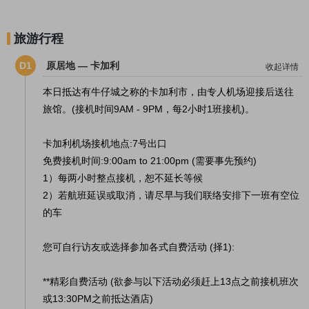
旅游行程
D1
原居地 — 卡加利
收起详情
本日抵达有牛仔城之称的卡加利市，由专人机场迎接后送往
旅馆。(接机时间9AM - 9PM，每2小时1班接机)。
卡加利机场接机地点:7号出口
免费接机时间:9:00am to 21:00pm (需要事先预约)
1）每两小时整点接机，恕不延长等候
2）若航班延误或取消，请尽早与我们联络安排下一班有空位
的车
您可自行访友或选择参加各式自费活动 (择1):
**精彩自费活动 (欲参与以下活动必须赶上13点之前接机班次
或13:30PM之前抵达酒店)