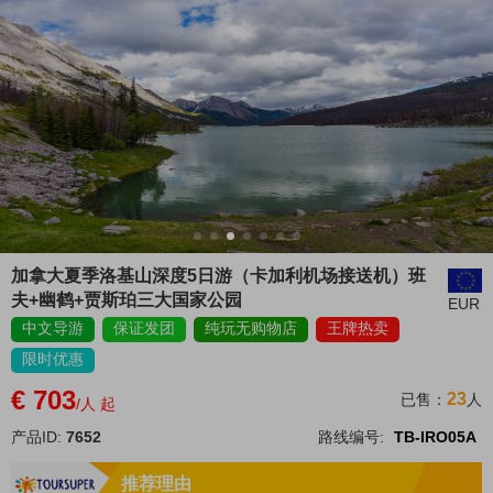
加拿大夏季洛基山深度5日游（卡加利机场接送机）班
夫+幽鹤+贾斯珀三大国家公园
EUR
中文导游
保证发团
纯玩无购物店
王牌热卖
限时优惠
€ 703
23
已售：
人
/人 起
产品ID:
7652
路线编号:
TB-IRO05A
推荐理由