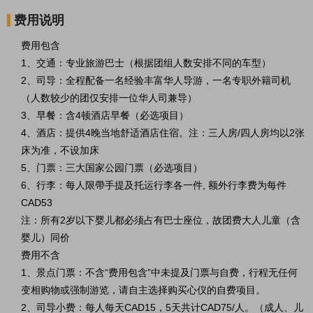
费用说明
费用包含
1、
交通：专业旅游巴士（根据团组人数安排不同的车型）
2、
司导：
全程配备一名经验丰富华人导游，一名
专职外籍司机
（人数较少的团仅安排一位华人司兼导）
3、早餐：含4顿酒店早餐（必选项目）
4、酒店：提供4晚当地舒适酒店住宿。注：三人房/四人房均以2张
床为准，不设加床
5、门票：三大国家公园门票
（必选项目）
6、行李：每人限帶手提及托运行李各一件, 额外行李费为每件
CAD53
注：所有2岁以下婴儿都必须占有巴士座位，故团费大人儿童（含
婴儿）同价
费用不含
1、景点门票：不含“费用包含”中未提及门票与自费，行程无任何
变相购物或强制游览，请自主选择购买心仪的自费项目。
2、司导小费：
每人每天CAD15，5天共计
CAD75
/人。（成人、儿