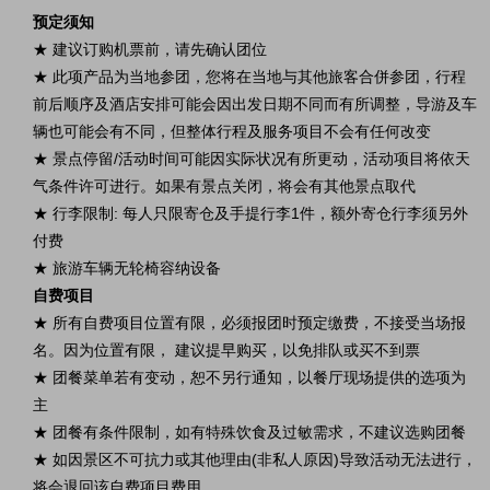
预定须知
★ 建议订购机票前，请先确认团位
★ 此项产品为当地参团，您将在当地与其他旅客合併参团，行程
前后顺序及酒店安排可能会因出发日期不同而有所调整，导游及车
辆也可能会有不同，但整体行程及服务项目不会有任何改变
★ 景点停留/活动时间可能因实际状况有所更动，活动项目将依天
气条件许可进行。如果有景点关闭，将会有其他景点取代
★ 行李限制: 每人只限寄仓及手提行李1件，额外寄仓行李须另外
付费
★ 旅游车辆无轮椅容纳设备
自费项目
★ 所有自费项目位置有限，必须报团时预定缴费，不接受当场报
名。因为位置有限， 建议提早购买，以免排队或买不到票
★ 团餐菜单若有变动，恕不另行通知，以餐厅现场提供的选项为
主
★ 团餐有条件限制，如有特殊饮食及过敏需求，不建议选购团餐
★ 如因景区不可抗力或其他理由(非私人原因)导致活动无法进行，
将会退回该自费项目费用