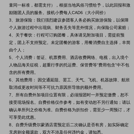
童同一标准，都需支付），根据当地风俗习惯给予，以此回报和激
励随团人员的服务。
接机小费每人CAD6（大小同价）
3、旅游保险：我们强烈建议参团客人务必购买旅游保险，以保障
个人旅游过程中出现病、财务丢失等意外情况，向保险公司索赔；
4、关于餐饮：行程可订购团餐，具体请见附加项目，需提前预
定，团上不支持预定。未定团餐的游客，用餐消费自主选择，丰简
由个人；
5、个人消费：签证、机票费用、酒店收费网络、电视，出入境个
人物品海关征税，超重行李的托运费、保管费等“费用包含”中不包
含的所有费用。
6、其他费用： 因交通延阻、罢工、天气、飞机、机器故障、航班
取消或更改时间等不可抗力原因所导致的额外费用。
7、所有自费外加项目位置有限，必须报团时一并预定缴费，恕不
接受现场报名。自费价格仅作参考，如有变动恕不另行通知；请以
确认单所列之价格为准。自费价格为折扣价，需至少一周预订，才
可享受此优惠。
8、自费升级费尔蒙酒店需预定后二次确认是否有房，如实际确定
无房则全额退款，双方不涉及任何违约金，请知悉。