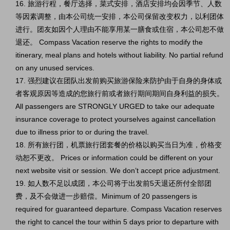
16. 旅游行程，餐厅选择，菜式安排，酒店安排均会因季节、人数
等因素调整，由本公司统一安排，本公司保留改变权力，以利团体
进行。团友如因个人理由不能享用某一膳食或住宿，本公司恕不做
退还。 Compass Vacation reserve the rights to modify the
itinerary, meal plans and hotels without liability. No partial refund
on any unused services.
17. 强烈建议在团队出发前购买旅游保险来防护由于自身的身体或
者客观原因等造成的您旅行前或者旅行期间期间自身利益的损失。
All passengers are STRONGLY URGED to take our adequate
insurance coverage to protect yourselves against cancellation
due to illness prior to or during the travel.
18. 所有旅行团，机票旅行团套餐的价格以购买当日为准，价格变
动恕不更改。 Prices or information could be different on your
next website visit or session. We don’t accept price adjustment.
19. 如人数不足以成团，本公司将于出发前5天退还所付全部团
费，及不会做进一步赔偿。Minimum of 20 passengers is
required for guaranteed departure. Compass Vacation reserves
the right to cancel the tour within 5 days prior to departure with