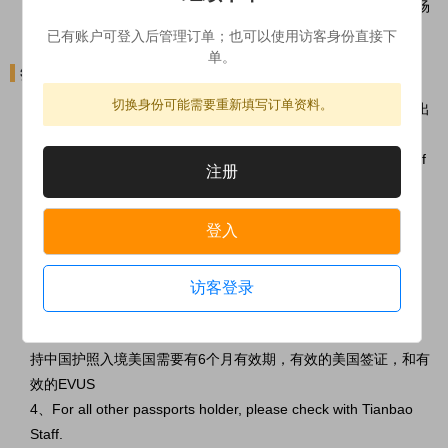
延迟而耽误您的行程；如需前往机场，建议至少预留3小时至机场
办理入关手续时间。
已有账户可登入后管理订单；也可以使用访客身份直接下
单。
签证须知
切换身份可能需要重新填写订单资料。
1、参团者需自行负责及携带有效之旅游证件及签证，有效期以出
发日起计不少于六个月。(如需要)
Passengers are responsible for all travel documents validity. (If
注册
applicable)
2、Canadians need a valid passport to entry and return to
登入
Canada.
加拿大护照持有者需要有效的护照入境加拿大
3、Both valid US Visa and EVUS are required to enter US for
访客登录
Chinese passport, and the passport should be valid for six (6)
months beyond the date of return to Canada.
持中国护照入境美国需要有6个月有效期，有效的美国签证，和有
效的EVUS
4、For all other passports holder, please check with Tianbao
Staff.