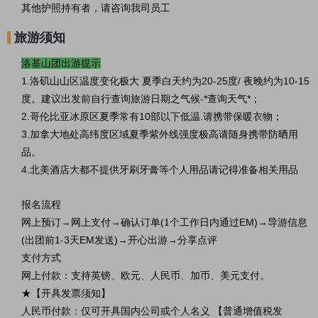
其他护照持有者，请咨询我司员工
旅游须知
洛基山团出游提示
1.洛矶山山区温度变化极大 夏季白天约为20-25度/ 夜晚约为10-15
度。建议出发前自行查询旅游日期之气候-*查询天气*；
2.哥伦比亚冰原区夏季常有10部以下低温.请携带保暖衣物；
3.加拿大地处高纬度区域夏季紫外线强度极高请随身携带防晒用
品。
4.北美酒店大都不提供牙刷牙膏等个人用品请记得准备相关用品
报名流程
网上预订→网上支付→确认订单(1个工作日内通过EM)→导游信息
(出团前1-3天EM发送)→开心出游→分享点评
支付方式
网上付款：支持英镑、欧元、人民币、加币、美元支付。
★【开具发票须知】
人民币付款：仅可开具国内公司或个人名义 【普通增值税发