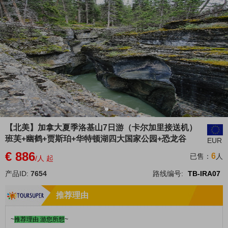
【北美】加拿大夏季洛基山7日游（卡尔加里接送机）
班芙+幽鹤+贾斯珀+华特顿湖四大国家公园+恐龙谷
EUR
€ 886
6
已售：
人
/人 起
产品ID:
7654
路线编号:
TB-IRA07
推荐理由
~
推荐理由 游您所想
~