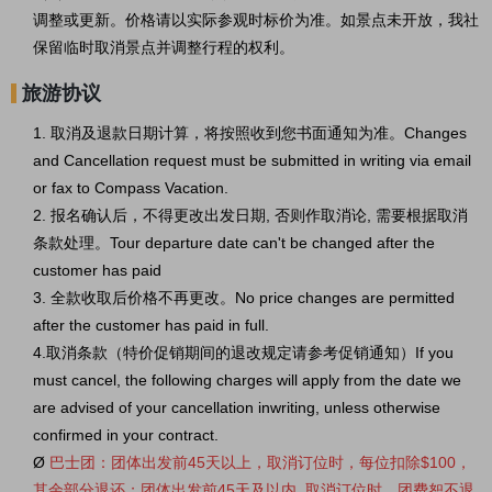
调整或更新。价格请以实际参观时标价为准。如景点未开放，我社
保留临时取消景点并调整行程的权利。
旅游协议
1. 取消及退款日期计算，将按照收到您书面通知为准。Changes
and Cancellation request must be submitted in writing via email
or fax to Compass Vacation.
2. 报名确认后，不得更改出发日期, 否则作取消论, 需要根据取消
条款处理。Tour departure date can't be changed after the
customer has paid
3. 全款收取后价格不再更改。No price changes are permitted
after the customer has paid in full.
4.取消条款（特价促销期间的退改规定请参考促销通知）If you
must cancel, the following charges will apply from the date we
are advised of your cancellation inwriting, unless otherwise
confirmed in your contract.
Ø
巴士团
：
团
体出发前45天以上，取消订位时，每位扣除$100，
其余部分退还；团体出发前45天及以内, 取消订位时，团费恕不退