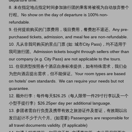
departure time.
8. 未在指定地点指定时间参加旅行团的乘客将被视为自动放弃整个
行程。No show on the day of departure is 100% non-
refundable.
9. 任何提前购买的门票费用，项目费用，餐费恕不退还。Any pre-
purchased tickets, admission, and meal fee are non-refundable.
10. 凡从非我司购买的景点门票 (如: 城市City Pass)，均不适用于
我司旅行团。Admission tickets bought through sellers other than
our company (e.g. City Pass) are not applicable to the tours.
11. 住宿房型按照各个酒店自身标准提供，如有特殊需求，我们会
为您向酒店提出需求，但不能保证。Your room types are based
on hotels' own standards. We can require your needs but not
guarantee.
12. 额外行李：每件每天$26.25（每人限带一件29寸行李以及一个
小型手提行李）$26.25per day per additional language.
13. 参团者需自行负责及携带有效之旅游证件及签证，有效期以出
发日起计不少于六个月。(如需要) Passengers are responsible for
all travel documents validity. (If applicable)