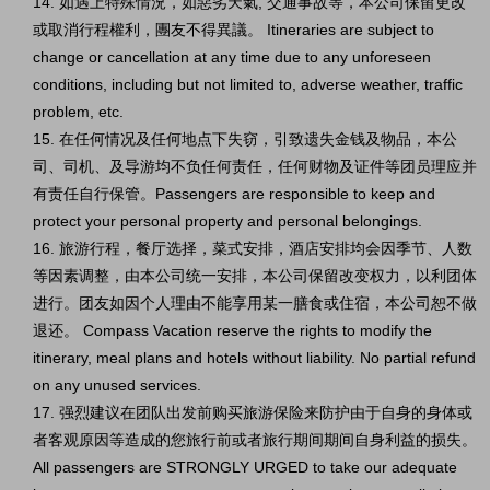
14. 如遇上特殊情況，如惡劣天氣, 交通事故等，本公司保留更改
或取消行程權利，團友不得異議。 Itineraries are subject to
change or cancellation at any time due to any unforeseen
conditions, including but not limited to, adverse weather, traffic
problem, etc.
15. 在任何情况及任何地点下失窃，引致遗失金钱及物品，本公
司、司机、及导游均不负任何责任，任何财物及证件等团员理应并
有责任自行保管。Passengers are responsible to keep and
protect your personal property and personal belongings.
16. 旅游行程，餐厅选择，菜式安排，酒店安排均会因季节、人数
等因素调整，由本公司统一安排，本公司保留改变权力，以利团体
进行。团友如因个人理由不能享用某一膳食或住宿，本公司恕不做
退还。 Compass Vacation reserve the rights to modify the
itinerary, meal plans and hotels without liability. No partial refund
on any unused services.
17. 强烈建议在团队出发前购买旅游保险来防护由于自身的身体或
者客观原因等造成的您旅行前或者旅行期间期间自身利益的损失。
All passengers are STRONGLY URGED to take our adequate