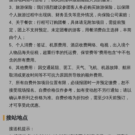
3、旅游保险：我们强烈建议参团客人务必购买旅游保险，以保障
个人旅游过程中出现病、财务丢失等意外情况，向保险公司索赔；
4、关于餐饮：行程可订购团餐，具体请见附加项目，需提前预
定，团上不支持预定。未定团餐的游客，用餐消费自主选择，丰简
由个人；
5、个人消费：签证、机票费用、酒店收费网络、电视，出入境个
人物品海关征税，超重行李的托运费、保管费等“费用包含”中不包
含的所有费用。
6、其他费用： 因交通延阻、罢工、天气、飞机、机器故障、航班
取消或更改时间等不可抗力原因所导致的额外费用。
7、所有自费外加项目位置有限，必须报团时一并预定缴费，恕不
接受现场报名。自费价格仅作参考，如有变动恕不另行通知；请以
确认单所列之价格为准。自费价格为折扣价，需至少3天前预订，
才可享受此优惠。
接站地点
接送机提示：