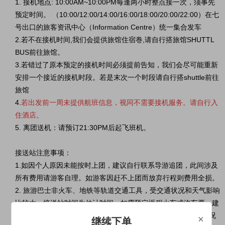
1. 接机地点: 10:00AM~10:00PM每逢两小时整点接一次，须事先
预定时间。 （10:00/12:00/14:00/16:00/18:00/20:00/22:00）在七
号出口的旅客资讯中心（Information Centre）统一集合发车
2.若不在接机时间,我们会提供旅馆住宿巻,请自行搭旅馆SHUTTL
BUS前往旅馆。
3.若错过了原本预定的接机时间必须提前告知，我们会尽可能重新
安排一个接近的接机时段。若是末次一个时段请自行搭shuttle前往
旅馆
4.
若出发前一周未提供航班信息，视同不需要接机服务。请自行入
住酒店。
5. 离团送机：请预订21:30PM后起飞班机。
接送站注意事项
：
1.如因个人原因未能按时上团，建议自行联系导游追团，此间涉及
所有费用请游客自理。如游客因赶不上团而放弃行程则费用全损。
2. 旅游巴士非火车、地铁等轨道交通工具，受交通状况和天气影响
比较大，接送站时间为估计时间，如需预定返程火车或汽车票，建
议您尽量留出至少1个小时的换乘时间，避免交通堵塞或意外状况
×
继续下单