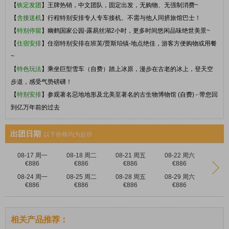
【
铁定发团
】王牌热销，中文团队，固定出发，无购物、无强制消费~
【
含接送机
】行程特别安排专人专车接机、不需与他人同挤旅馆巴士！
【
特别停留
】幽鹤国家公园-露易丝湖2小时，更多时间悠闲品味绝世美景~
【
住宿安排
】住宿特别安排在班芙/贾斯珀镇-地点绝佳，
游客
方便购物或用餐
~
【
特色玩法
】乘坐巨型雪车（自费）踏上冰原，漫步在古老的冰上，登天空
步道，感受气势磅礴！
【
特别安排
】参观著名惡地地形及北美至著名的古生物博物馆 (自费) - 带您回
到亿万年前的过去
出团日期
以下价格均为起价
08-17 周一
08-18 周二
08-21 周五
08-22 周六
€886
€886
€886
€886
08-24 周一
08-25 周二
08-28 周五
08-29 周六
€886
€886
€886
€886
相关产品推荐：