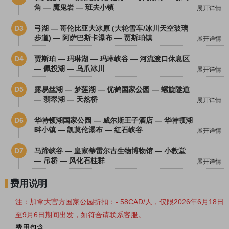
角 — 魔鬼岩 — 班夫小镇
展开详情
D3
弓湖 — 哥伦比亚大冰原 (大轮雪车/冰川天空玻璃
步道) — 阿萨巴斯卡瀑布 — 贾斯珀镇
展开详情
D4
贾斯珀 — 玛琳湖 — 玛琳峡谷 — 河流渡口休息区
— 佩投湖 — 乌爪冰川
展开详情
D5
露易丝湖 — 梦莲湖 — 优鹤国家公园 — 螺旋隧道
— 翡翠湖 — 天然桥
展开详情
D6
华特顿湖国家公园 — 威尔斯王子酒店 — 华特顿湖
畔小镇 — 凯莫伦瀑布 — 红石峡谷
展开详情
D7
马蹄峡谷 — 皇家蒂雷尔古生物博物馆 — 小教堂
— 吊桥 — 风化石柱群
展开详情
费用说明
注：加拿大官方国家公园折扣：- 58CAD/人，仅限
2026年6月18日
至9月6日期间出发，如符合请联系客服。
费用包含