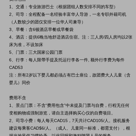
1、
交通：专业旅游巴士（根据团组人数安排不同的车型）
2、
司导：
全程配备一名经验丰富华人导游，一名
专职外籍司机
（人数较少的团仅安排一位华人司兼导）
3、早餐：含6顿酒店早餐或早餐袋
4、酒店：提供6晚当地舒适酒店住宿。注：三人房/四人房均以2张
床为准，不设加床
5、门票：三大国家公园门票
6、行李：每人限帶手提及托运行李各一件, 额外行李费为每件
CAD53
注：所有2岁以下婴儿都必须占有巴士座位，故团费大人儿童（含
婴儿）同价
费用不含
1、景点门票：不含“费用包含”中未提及门票与自费，行程无任何
变相购物或强制游览，请自主选择购买心仪的自费项目。
2、司导小费：
每人每天CAD15，7天共计
CAD105
/人。
接机服务
建议每乘客CAD$6
/人。
（
成人、儿童同一标准，都需支付），根
据当地风俗习惯给予，以此回报和激励随团人员的服务。