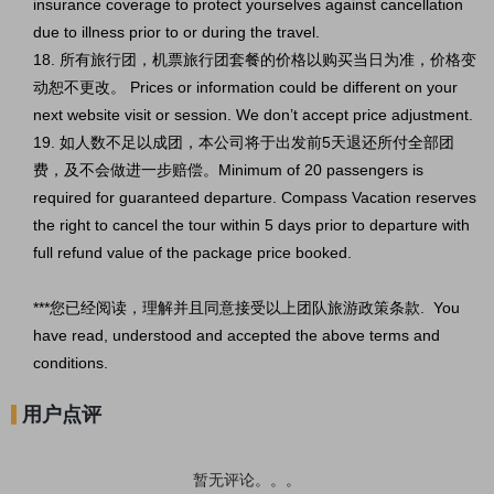
insurance coverage to protect yourselves against cancellation
due to illness prior to or during the travel.
18. 所有旅行团，机票旅行团套餐的价格以购买当日为准，价格变
动恕不更改。 Prices or information could be different on your
next website visit or session. We don’t accept price adjustment.
19. 如人数不足以成团，本公司将于出发前5天退还所付全部团
费，及不会做进一步赔偿。Minimum of 20 passengers is
required for guaranteed departure. Compass Vacation reserves
the right to cancel the tour within 5 days prior to departure with
full refund value of the package price booked.
***您已经阅读，理解并且同意接受以上团队旅游政策条款. You
have read, understood and accepted the above terms and
conditions.
用户点评
暂无评论。。。