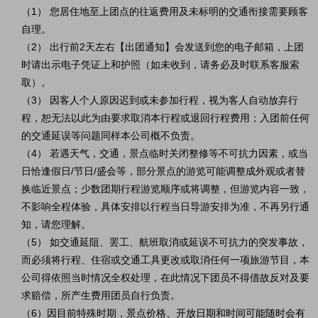
（1） 您居住地至上团点的往返费用及未标明的交通衔接需要顾客
自理。
（2） 出行前2天左右【出团通知】会发送到您的电子邮箱，上团
时请出示电子凭证上和护照（如未收到，请务必及时联系客服索
取）。
（3） 因客人个人原因迟到或未参加行程，视为客人自动放弃行
程，恕无法以此为由要求取消本行程或退回行程费用；入团前任何
的交通延误等问题同样本公司概不负责。
（4） 若遇天气，交通，景点临时关闭整修等不可抗力因素，或当
日恰逢假日/节日/盛会等，部分景点的游览可能调整成外观或者替
换临近景点；少数团期行程游览顺序或将调整，但游览内容一致，
不影响全程体验，具体安排以行程当日导游安排为准，不再另行通
知，请您理解。
（5） 如交通延阻、罢工、航班取消或延误不可抗力的突发事故，
而必须将行程、住宿或交通工具更改或取消任何一项旅游节目，本
公司得依照当时情况全权处理，在此情况下团员不得借故反对及要
求赔偿，所产生费用团员自行负责。
（6）因目前特殊时期，景点价格、开放日期和时间可能随时会有