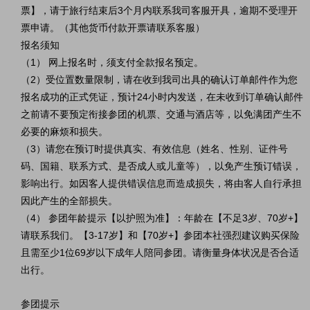
票】，请于旅行结束后3个月内联系我司客服开具，逾期不受理开
票申请。（其他货币付款开票请联系客服）
报名须知
（1） 网上报名时，须支付全款报名预定。
（2）受位置数量限制，请在收到我司出具的确认订单邮件作为您
报名成功的正式凭证，预计24小时内发送，在未收到订单确认邮件
之前请不要预定衔接参团的机票、交通与酒店等，以免满团产生不
必要的麻烦和损失。
（3）请您在预订时提供真实、有效信息（姓名、性别、证件号
码、国籍、联系方式、是否成人或儿童等），以免产生预订错误，
影响出行。如因客人提供错误信息而造成损失，将由客人自行承担
因此产生的全部损失。
（4） 参团年龄提示【以护照为准】：年龄在【不足3岁、70岁+】
请联系我们。【3-17岁】和【70岁+】参团本社强烈建议购买保险
且需至少1位69岁以下成年人陪同参团。请衡量身体状况是否合适
出行。
参团提示