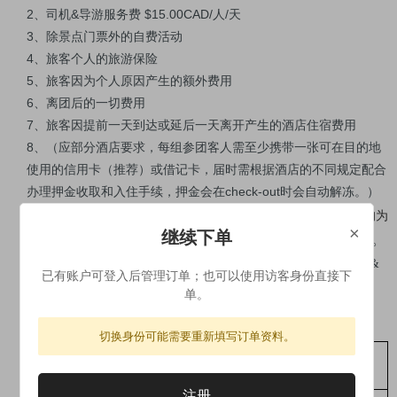
2、司机&导游服务费 $15.00CAD/人/天
3、除景点门票外的自费活动
4、旅客个人的旅游保险
5、旅客因为个人原因产生的额外费用
6、离团后的一切费用
7、旅客因提前一天到达或延后一天离开产生的酒店住宿费用
8、（应部分酒店要求，每组参团客人需至少携带一张可在目的地
使用的信用卡（推荐）或借记卡，届时需根据酒店的不同规定配合
办理押金收取和入住手续，押金会在check-out时会自动解冻。）
如您需要升级豪华酒店，
9、
注：布雷顿岛国家公园内住宿均为
×
继续下单
请您联系客服付费。
三星旅馆，豪华团
&超值团同等酒店住宿，
豪华团酒店参考标准：希尔顿酒店集团旗下品牌如Hampton Inn &
已有账户可登入后管理订单；也可以使用访客身份直接下
Homewood Suites、万豪酒店集团旗下品牌如Fairfield Inn&
单。
Courtyard或同级酒店。
10、自费项目：
如欲参加请在团上与导游提出并付款
切换身份可能需要重新填写订单资料。
可选自费列表（价格
儿童（
2-
12
成人
）
含税）
注册