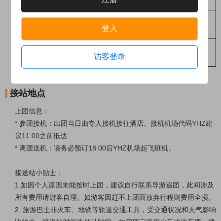
8
0
5
0
哈利法克斯半日游
布雷顿岛看日落
+
夜观
4
0
3
0
登入
银河
布雷顿岛观鲸（
1
20
-
1
100
70
访客登录
80
分钟）
接站地点
上团信息：
* 参团接机：出团当日由专人接机接往酒店。接机
机场代码YHZ建
议11:00之前抵达
* 离团送机：请务必预订18:00后YHZ机场起飞班机。
接送站小贴士
：
1.如因个人原因未能按时上团，建议自行联系导游追团，此间涉及
所有费用请游客自理。如游客因赶不上团而放弃行程则费用全损。
2. 旅游巴士非火车、地铁等轨道交通工具，受交通状况和天气影响