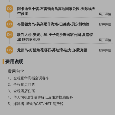
D2
阿卡迪亚小镇-布雷顿角岛高地国家公园-天际线天
空步道
展开详情
D3
布雷顿角岛-英高尼什海滩-巴德克-贝尔博物馆
展开详情
D4
联邦大桥-安妮小屋-王子岛沙滩国家公园-夏洛特
城-联邦诞生地
展开详情
D5
龙虾岛-好望角花瓶石-芬迪湾-磁力山-蒙克顿
展开详情
费用说明
费用包含
1、
全程豪华高档空调客车
2、全程景点门票
3、全程酒店住宿
4、华人司机&导游讲解以及旅游协助服务
5、
海洋省
15
%
的
GST/HST
消费税