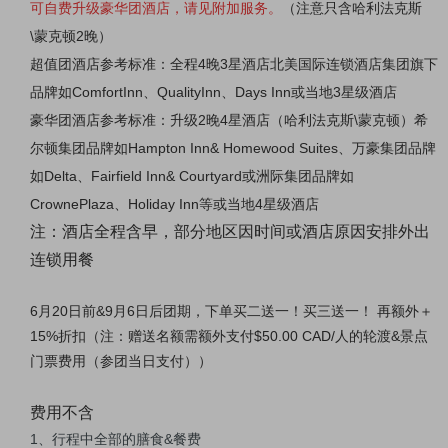
可自费升级豪华团酒店，请见附加服务。
（注意只含哈利法克斯
\蒙克顿2晚）
超值团酒店参考标准：全程4晚3星酒店北美国际连锁酒店集团旗下
品牌如ComfortInn、QualityInn、Days Inn或当地3星级酒店
豪华团酒店参考标准：升级2晚4星酒店（哈利法克斯\蒙克顿）希
尔顿集团品牌如Hampton Inn& Homewood Suites、万豪集团品牌
如Delta、Fairfield Inn& Courtyard或洲际集团品牌如
CrownePlaza、Holiday Inn等或当地4星级酒店
注：酒店全程含早，部分地区因时间或酒店原因安排外出
连锁用餐
6月20日前&9月6日后团期，下单买二送一！买三送一！ 再额外＋
15%折扣（
注：赠送名额需额外支付$50.00 CAD/人的轮渡&景点
门票费用（参团当日支付）
）
费用不含
1、行程中全部的膳食&餐费