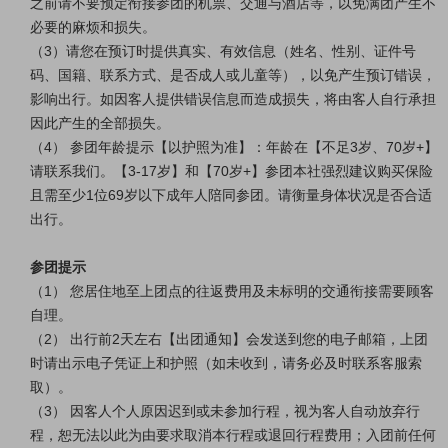
之前请不要预定衔接参团的机票、交通与酒店等，以免满团产生不
必要的麻烦和损失。
（3）请您在预订时提供真实、有效信息（姓名、性别、证件号
码、国籍、联系方式、是否成人或儿童等），以免产生预订错误，
影响出行。如因客人提供错误信息而造成损失，将由客人自行承担
因此产生的全部损失。
（4） 参团年龄提示【以护照为准】：年龄在【不足3岁、70岁+】
请联系我们。【3-17岁】和【70岁+】参团本社强烈建议购买保险
且需至少1位69岁以下成年人陪同参团。请衡量身体状况是否合适
出行。
参团提示
（1） 您居住地至上团点的往返费用及未标明的交通衔接需要顾客
自理。
（2） 出行前2天左右【出团通知】会发送到您的电子邮箱，上团
时请出示电子凭证上和护照（如未收到，请务必及时联系客服索
取）。
（3） 因客人个人原因迟到或未参加行程，视为客人自动放弃行
程，恕无法以此为由要求取消本行程或退回行程费用；入团前任何