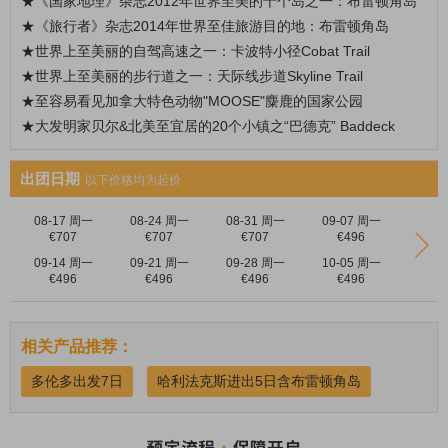
★
《国家地理》杂志
2012
年世界至美的十个岛之一：布雷顿角岛
★
《旅行者》杂志
2014
年世界至佳旅游目的地：布雷顿角岛
★
世界上至美丽的自驾高速之一：卡波特小径
C
obat Trail
★
世界上至美丽的步行道之一：天际线步道
Skyline Trail
★至
容易看见加拿大特色动物
"MOOSE"麋鹿
的国家公园
★大发明家贝尔&
北美至宜居的
20
个小镇之
“
巴德克
” Baddec
k
出团日期
以下价格均为起价
08-17 周一
08-24 周一
08-31 周一
09-07 周一
€707
€707
€707
€496
09-14 周一
09-21 周一
09-28 周一
10-05 周一
€496
€496
€496
€496
相关产品推荐：
多伦多出发7日
哈利法克斯进出5日含布雷顿角岛