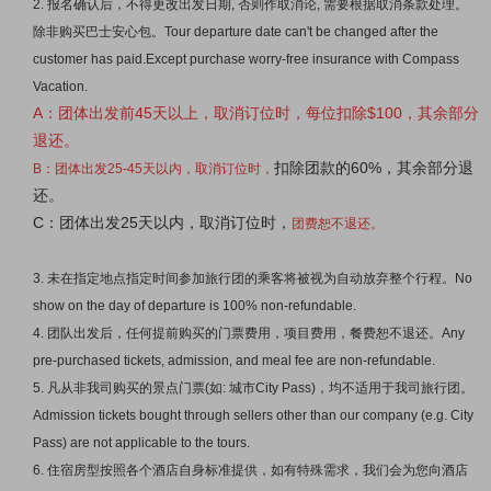
2. 报名确认后，不得更改出发日期, 否则作取消论, 需要根据取消条款处理。
除非购买巴士安心包。
Tour departure date can't be changed after the
customer has paid.
Except purchase worry-free insurance with Compass
Vacation.
A：团体出发前45天以上，取消订位时，每位扣除$100，其余部分
退还。
扣除团款的60%，其余部分退
B：团体出发25-45天以内，取消订位时，
还。
C：
团体出发25天以内，取消订位时，
团费恕不退还
。
3. 未在指定地点指定时间参加旅行团的乘客将被视为自动放弃整个行程。No
show on the day of departure is 100% non-refundable.
4. 团队出发后，任何提前购买的门票费用，项目费用，餐费恕不退还。Any
pre-purchased tickets, admission, and meal fee are non-refundable.
5. 凡从非我司购买的景点门票(如: 城市City Pass)，均不适用于我司旅行团。
Admission tickets bought through sellers other than our company (e.g. City
Pass) are not applicable to the tours.
6. 住宿房型按照各个酒店自身标准提供，如有特殊需求，我们会为您向酒店