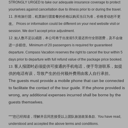
STRONGLY URGED to take our adequate insurance coverage to protect
yourselves against cancellation due to illness prior to or during the travel.
11. 所有旅行团，机票旅行团套餐的价格以购买当日为准，价格变动恕不更
改。 Prices or information could be different on your next website visit or
session. We don’t accept price adjustment.
12. 如人数不足以成团，本公司将于出发前5天退还所付全部团费，及不会做
进一步赔偿。Minimum of 20 passengers is required for guaranteed
departure. Compass Vacation reserves the right to cancel the tour within 5
days prior to departure with full refund value of the package price booked.
客人报团时必须提供可接通的手机电话，便于导游联系，如提
13.
供的电话有误，导致产生的任何额外费用由客人自行承担。
The guests must provide a mobile phone that can be connected
to facilitate the contact of the tour guide. If the phone provided is
wrong, any additional expenses incurred shall be borne by the
guests themselves.
***您已经阅读，理解并且同意接受以上团队旅游政策条款. You have read,
understood and accepted the above terms and conditions.