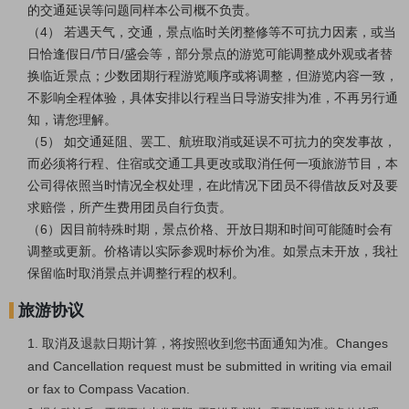
的交通延误等问题同样本公司概不负责。
（4） 若遇天气，交通，景点临时关闭整修等不可抗力因素，或当
日恰逢假日/节日/盛会等，部分景点的游览可能调整成外观或者替
换临近景点；少数团期行程游览顺序或将调整，但游览内容一致，
不影响全程体验，具体安排以行程当日导游安排为准，不再另行通
知，请您理解。
（5） 如交通延阻、罢工、航班取消或延误不可抗力的突发事故，
而必须将行程、住宿或交通工具更改或取消任何一项旅游节目，本
公司得依照当时情况全权处理，在此情况下团员不得借故反对及要
求赔偿，所产生费用团员自行负责。
（6）因目前特殊时期，景点价格、开放日期和时间可能随时会有
调整或更新。价格请以实际参观时标价为准。如景点未开放，我社
保留临时取消景点并调整行程的权利。
旅游协议
1. 取消及退款日期计算，将按照收到您书面通知为准。Changes
and Cancellation request must be submitted in writing via email
or fax to Compass Vacation.