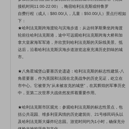
接机时间11:00-22:00），晚宿哈利法克斯或特鲁罗
自费行程（成人：$80.00/人，儿童：$50.00/人）景点行程如
下：
★哈利法克斯跨海渡轮与滨海步道：从达特茅斯乘坐跨海渡
轮前往哈利法克斯港，途中可远观哈利法克斯跨海大桥和加
拿大皇家海军军港，并欣赏到哈利法克斯的天际线美景。抵
达后，沿着哈利法克斯滨海步道游览这座充满历史韵味的城
市。
★八角星城堡山要塞历史遗迹：哈利法克斯的标志性建筑-八
角星要塞，作为英国和法国在北美战争的历史见证，屹立在
市中心。它被誉为“从未被攻克的城堡”，在其辉煌的军事历史
中，至第二次世界大战依然发挥着重要作用。
★哈利法克斯市区观光：参观哈利法克斯的标志性景点，包
括公共花园、维多利亚风情的历史建筑街、21号移民码头以
及哈利法克斯大爆炸纪念园。游览时间约为1小时，确保充分
体验当地的历史与文化。