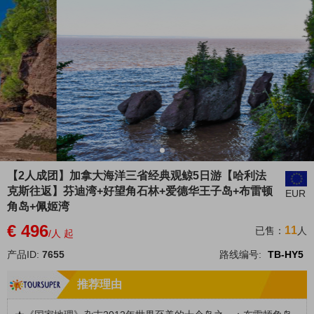
【2人成团】加拿大海洋三省经典观鲸5日游【哈利法
克斯往返】芬迪湾+好望角石林+爱德华王子岛+布雷顿
EUR
角岛+佩姬湾
€ 496
11
已售：
人
/人 起
产品ID:
7655
路线编号:
TB-HY5
推荐理由