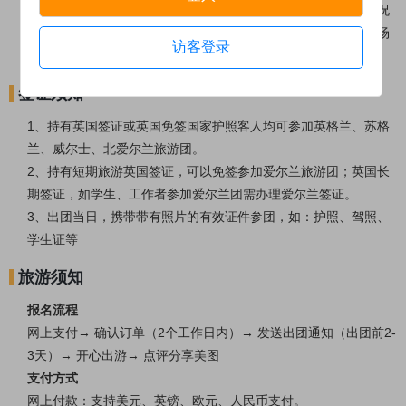
议您尽量留出至少1个小时的换乘时间，避免交通堵塞或意外状况
延迟而耽误您的行程；如需前往机场，建议至少预留3小时至机场
访客登录
办理入关手续时间。
签证须知
1、持有英国签证或英国免签国家护照客人均可参加英格兰、苏格
兰、威尔士、北爱尔兰旅游团。
2、持有短期旅游英国签证，可以免签参加爱尔兰旅游团；英国长
期签证，如学生、工作者参加爱尔兰团需办理爱尔兰签证。
3、出团当日，携带带有照片的有效证件参团，如：护照、驾照、
学生证等
旅游须知
报名流程
网上支付→ 确认订单（2个工作日内）→ 发送出团通知（出团前2-
3天）→ 开心出游→ 点评分享美图
支付方式
网上付款：支持美元、英镑、欧元、人民币支付。