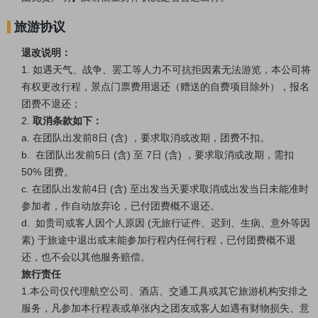
旅游协议
退改说明：
1. 如遇天气、战争、罢工等人力不可抗拒因素无法游览，本公司将
有权更改行程，景点门票费用退还（赠送的自费项目除外），报名
团费不退还；
2.
取消条款如下：
a.
在
团队出发前8日 (含) ，要求取消或改期，团费不扣。
b. 在团队出发前5日 (含) 至 7日 (含) ，要求取消或改期，需扣
50% 团费。
c.
在团队
出发前4日 (含) 至出发当天要求取消或出发当日未能准时
参加者，作自动放弃论，已付团费概不退还。
d. 如贵司或客人因个人原因 (无旅行证件、迟到、生病、意外等因
素) 于旅途中退出或末能参加行程内任何行程，已付团费概不退
还，也不会以其他服务赔偿。
旅行责任
1.本公司仅代理航空公司、酒店、交通工具或其它旅游机构安排之
服务，凡参加本行程表或单张内之团友或客人如遇有财物损失、意