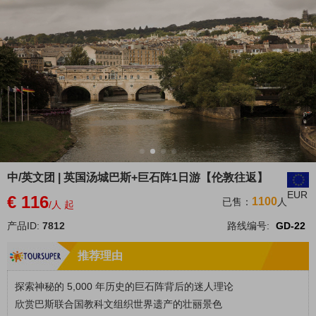
中/英文团 | 英国汤城巴斯+巨石阵1日游【伦敦往返】
EUR
€ 116
1100
已售：
人
/人 起
产品ID:
7812
路线编号:
GD-22
推荐理由
探索神秘的 5,000 年历史的巨石阵背后的迷人理论
欣赏巴斯联合国教科文组织世界遗产的壮丽景色