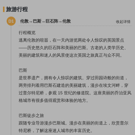
旅游行程
D1
伦敦→巴斯→巨石阵→伦敦
收起详情
行程概览
逃离伦敦的喧嚣，在一天内游览两处令人惊叹的英国景点
——历史悠久的巨石阵和美丽的巴斯。古老的人类学历史、
美丽的建筑和迷人的风景使这次英国之旅真正与众不同。
巴斯
是世界遗产，拥有令人惊叹的建筑。穿过田园诗般的街道，
两旁排列着用巴斯石建造的美丽建筑，漫步在埃文河畔，穿
过普尔特尼桥，参观 15 世纪的修道院。这座美丽的乔治亚风
格城市有很多值得观赏和体验的地方。
巴斯徒步之旅
跟随专业导游漫步巴斯城。漫步在美丽的街道上，欣赏普尔
特尼桥，了解这座迷人城市的丰富历史。