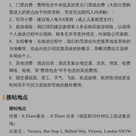
1、门票自费：费用包含中未提及的景点门票或自费（大部分需购
票进入的景点由于特殊管制，导游无法陪同入内讲解）；
2、司导小费：建议每人每天6英镑（成人儿童都需支付）.
3、旅游保险：我们强烈建议参团客人务必购买旅游保险，以保障
个人旅游过程中出现病、财务丢失等意外情况，向保险公司索赔。
4、全程餐食：在旅游过程中，我们的导游会向您推荐地道美味的
当地餐馆，也会向您介绍实惠高效的快餐店，用餐消费自主选择，
丰简由个人。
5、其他消费：酒店住宿，酒店至集合地交通、洗衣、理发、收费
网络、电视、等“费用包含”中不包含的其他费用。
6、因交通延阻、罢工、天气、飞机、机器故障、航班取消或更改
时间等不可抗力原因所导致的额外费用。
接站地点
接站地点
伦敦：8:15am集合 ，8:30am 出发（请提前10分钟以上抵达集合
地）
出发点：
Victoria, Bus Stop 1, Bulleid Way, Victoria, London SW1W