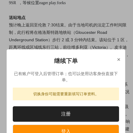
9SR
，等候位置eager.play.forks
送站地点
预计
晚上返回至伦敦 7:30结束。
由于当地司机的法定工作时间限
制，此行程将在格洛斯特路地铁站（
Gloucester Road
Underground Station
）步行 2 或 3 分钟内结束。该站位于 1 区，
距离环线或区域线东行三站，前往维多利亚（
Victoria
）。皮卡迪
利线（
Piccadilly Line
）也穿过格洛斯特路（
Gloucester Road
），
×
继续下单
到皮卡迪利广场（
Piccadilly Circus
）仅需 5 站。
已有账户可登入后管理订单；也可以使用访客身份直接下
接送站小贴士：
单。
1.请务必提早15分钟抵达集合点，接人停留约5分钟，请及时联系
导游避免错失行程。返回时间是预估的时间，根据当天的交通状况
切换身份可能需要重新填写订单资料。
可能有所变化。
2.如因个人原因未能按时上团，建议自行联系导游追团，此间涉及
注册
所有费用请游客自理。如游客因赶不上团而放弃行程则费用全损。
3. 旅游巴士非火车、地铁等轨道交通工具，受交通状况和天气影响
比较大，接送站时间为估计时间，如需预定返程火车或汽车票，建
登入