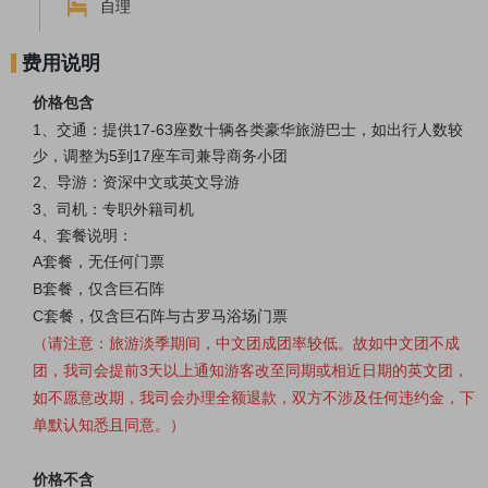
自理
费用说明
价格包含
1、交通：提供17-63座数十辆各类豪华旅游巴士，如出行人数较
少，调整为5到17座车司兼导商务小团
2、导游：资深中文或英
文
导游
3、司机：专职外籍司机
4、套餐说明：
A套餐
，无任何门票
B套餐，仅含
巨石阵
C套餐，
仅含
巨石阵与古罗马浴场
门票
（请注意：旅游淡季期间，中文团成团率较低。故如中文团不成
团，我司会提前3天以上通知游客改至同期或相近日期的英文团，
如不愿意改期，我司会办理全额退款，双方不涉及任何违约金，下
单默认知悉且同意。
）
价格不含