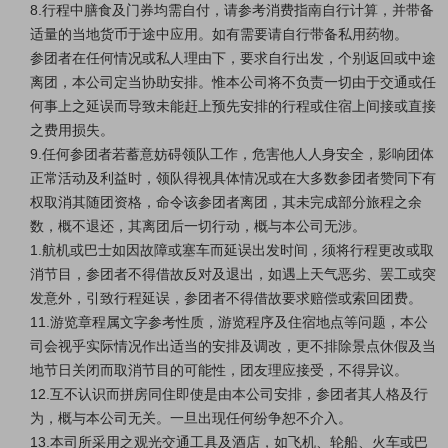
8.行程中膳食及门券均需自付，请参考消费指南自行计算，并带备
适量的当地货币于途中应用。如有需要请自行带备私用药物。
参团者在任何情况或私人理由下，要求自行出发，个别返回或中途
离团，本公司定当协助安排。惟本公司将不负责一切由于交通或任
何事上之延误而导致未能赶上预先安排的行程或住宿上间接或直接
之费用损失。
9.任何参团者若蓄意妨碍领队工作，危害他人人身安全，影响团体
正常活动及利益时，领队得视具体情况或在大多数参团者赞同下有
权取消其随团资格，命令该参团者离团，其未完成部分旅程之余
数，概不退还，其离团后一切行动，概与本公司无涉。
1.航机或巴士如因故障或塞车而延误出发时间，须将行程更改或取
消节目，参团者不得借故反对及退出，如遇上天气恶劣、罢工或突
发意外，引致行程延误，参团者不得借故要求赔偿或索回团费。
11.游览章程属文字参考性质，游览程序及住宿地点等问题，本公
司会视乎实际情况作出适当的安排及调改，更不排除景点休假及当
地节日关闭而取消节目的可能性，团友理应接受，不得异议。
12.互不认识而拼房同住即使是由本公司安排，参团者其人格及行
为，概与本公司无关。一旦出现任何纷争恕不介入。
13.本司所采用之观光交通工具及酒店，如飞机、轮船、火车或巴