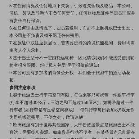
5.在任何情况及任何地点下失窃，引致遗失金钱及物品，本公司、
司机、领队及导游均不负任何责任，任何财物及証件等团员理应并
有责任自行保管。
6.在任何理由及情况下，团员若逾时，而赶不上航机或巴士出发，
本公司恕不负责及概不退还任何费用。
7.在旅途中或往返原居地，若需要进行的跨境核酸检测，费用均需
由客人个人承担。
8.鉴于巴士型号不一定能托运轮椅，因此请谅我们不能接受使用轮
椅者报名跟团。(注:“私人包团”需于报价前通知)
9.本公司拥有参加者的肖像公开权，我们会于旅游中拍摄活动花
絮。
参团注意事项
1.鉴于旅游巴士行李箱空间有限，每位乘客只可携带一件跟车行李
(行李不超过30公斤，三边之和不超过158厘米)；如携带超过一件
行李者 (如行李箱有足够空间存放) ，每件行李每日要加收5欧元作
为司机搬运费用，不便之处，敬请谅解 !
2.欧洲旅游有别于世界其他国家，大部份旅游景点是旅游巴士不能
直达，需要徒步参观。如旅客是行动不便者，在某些景点只能留在