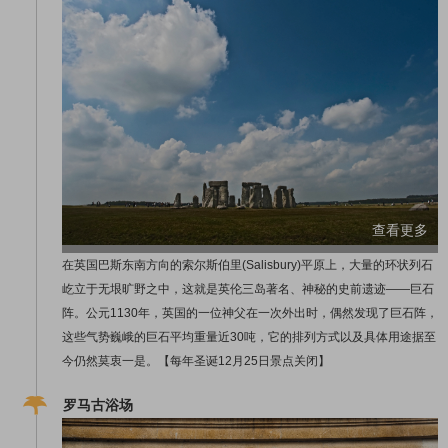
查看更多
在英国巴斯东南方向的索尔斯伯里(Salisbury)平原上，大量的环状列石
屹立于无垠旷野之中，这就是英伦三岛著名、神秘的史前遗迹——巨石
阵。公元1130年，英国的一位神父在一次外出时，偶然发现了巨石阵，
这些气势巍峨的巨石平均重量近30吨，它的排列方式以及具体用途据至
今仍然莫衷一是。【每年圣诞12月25日景点关闭】
罗马古浴场