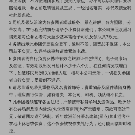
车上等候，不方便随团参观；损失的景点，亦不可以以此借口要求
赔偿退款；参团前敬请留意及三思，一经报名落实，亦代表接受我
社此份条款。
3.司机及领队沿途为各参团者竭诚服务、景点讲解、各方照顾、劳
苦功高，在行程完结前务请给予小费答谢他们，本公司按照欧洲习
惯规定每位参团者每天至少基本需给予司机及领队共7欧元。
4.务请出示此参团凭票集合登车，逾时不侯，团费恕不退还，本公
司恕不负责。如遇特殊事故请致紧急电话。
5.参团者需自行负责及携带有效之旅游证件(护照))、电子健康码，
及签证，有效期以出发日起计不少于六个月。在任何情况或理由
下，如遭移民局(海关)拒绝入境，概与本公司无涉，一切损失参团
者自行负责，团费例不退还。
6.请尽量避免带贵重物品及名贵首饰等，贵重物品及証件请随身携
带，理应自行保管，如有遗失，本公司、司机、领队概不负责。
7.凡参团者须遵守各国法纪，严禁携带私货牟利及违例品。欧洲所
有公共场所及室内建筑(包含酒店房间)均严禁吸烟，罚款可高达千
元，敬请团友遵守法制。近年欧洲部分著名建筑(景点)禁止游客坐
在地上休息或饮食，这不仅会被视作失礼行为，还可能面临即时检
控。