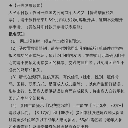
★【开具发票须知】
人民币付款：仅可开具国内公司或个人名义 【普通增值税发
票】，请于旅行结束后3个月内联系我司客服开具，逾期不受理开
票申请。（其他货币付款开票请联系客服）
报名须知
（1） 网上报名时，须支付全款报名预定。
（2）受位置数量限制，请在收到我司出具的确认订单邮件作为您
报名成功的正式凭证，预计24小时内发送，在未收到订单确认邮件
之前请不要预定衔接参团的机票、交通与酒店等，以免满团产生不
必要的麻烦和损失。
（3）请您在预订时提供真实、有效信息（姓名、性别、证件号
码、国籍、联系方式、是否成人或儿童等），以免产生预订错误，
影响出行。如因客人提供错误信息而造成损失，将由客人自行承担
因此产生的全部损失。
（4） 参团年龄提示【以护照为准】：年龄在【不足3岁、70岁+】
请联系我们。【3-17岁】和【65岁+】参团本社强烈建议购买保险
且需至少1位69岁以下成年人陪同参团。65岁+需签署【老年人参
团免责声明】及请衡量身体状况是否合适出行。