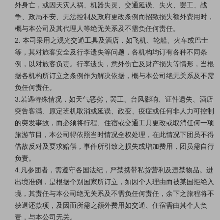
外身亡，或因天灾人祸、机器失灵、交通延误、失火、罢工、战
争、政局不安、无法控制及政府更改条例而招致损失额外费用时，
概与本公司及其代理人等绝无关系及不需负任何责任。
2. 本司采用之观光交通工具及酒店，如飞机、轮船、火车或巴士
等，其对旅客安全及行李遗失等问题，各机构均订有各种不同条
例，以对旅客负责。行李遗失，意外伤亡及财产损失等情形，当根
据各机构所订立之条例作为解决依据，概与本公司绝无关系及不需
负任何责任。
3.若遇特殊情况，如天气恶劣，罢工、台风影响、证件遗失、酒店
突告客满、原定班机取消或延误、政变、疫症或任何非人力可控制
的突发事故，而必须将行程、住宿或交通工具更改或取消任何一项
旅游节目，本公司得依照当时情况全权处理，在此情况下团员不得
借故反对及要求赔偿，事件所引致之损失或增加费用，团员需自行
负责。
4.凡参团者，需遵守各国法纪，严禁携带私货营利及违禁物品。进
出境准例，是根据个别国家所订立，如因个人理由而被某国拒绝入
境，其责任与本公司绝无关系及不需负任何责任，余下之旅程将不
获退还款项，及因而所需之额外费用如交通、住宿需由其个人负
责，与本公司无关。