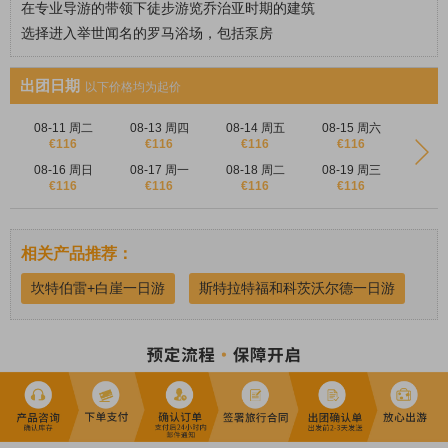
在专业导游的带领下徒步游览乔治亚时期的建筑
选择进入举世闻名的罗马浴场，包括泵房
出团日期
以下价格均为起价
08-11 周二
08-13 周四
08-14 周五
08-15 周六
€116
€116
€116
€116
08-16 周日
08-17 周一
08-18 周二
08-19 周三
€116
€116
€116
€116
相关产品推荐：
坎特伯雷+白崖一日游
斯特拉特福和科茨沃尔德一日游