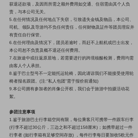
获退还款项，及因而所需之额外费用如交通、住宿需由其个人负
责，与本公司无关。
5.在任何情况及任何地点下失窃，引致遗失金钱及物品，本公司、
司机、领队及导游均不负任何责任，任何财物及証件等团员理应并
有责任自行保管。
6.在任何理由及情况下，团员若逾时，而赶不上航机或巴士出发，
本公司恕不负责及概不退还任何费用。
7.在旅途中或往返原居地，若需要进行的跨境核酸检测，费用均需
由客人个人承担。
8.鉴于巴士型号不一定能托运轮椅，因此请谅我们不能接受使用轮
椅者报名跟团。(注:“私人包团”需于报价前通知)
9.本公司拥有参加者的肖像公开权，我们会于旅游中拍摄活动花
絮。
参团注意事项
1.鉴于旅游巴士行李箱空间有限，每位乘客只可携带一件跟车行李
(行李不超过30公斤，三边之和不超过158厘米)；如携带超过一件
行李者 (如行李箱有足够空间存放) ，每件行李每日要加收5欧元作