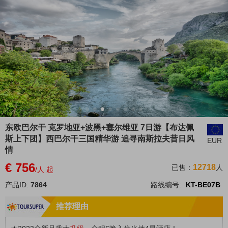
东欧巴尔干 克罗地亚+波黑+塞尔维亚 7日游【布达佩
斯上下团】西巴尔干三国精华游 追寻南斯拉夫昔日风
EUR
情
€ 756
12718
已售：
人
/人 起
产品ID:
7864
路线编号:
KT-BE07B
推荐理由