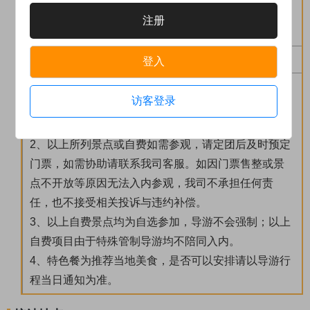
十六湖官导
注册
10 €
/
费用
自费提示
登入
1、价格仅供参考，均为景区首道大门票，门票价格因
访客登录
季节变化会有浮动，具体以景点官方网站或者景点当
天价格公告为准。
2、以上所列景点或自费如需参观，请定团后及时预定
门票，如需协助请联系我司客服。如因门票售整或景
点不开放等原因无法入内参观，我司不承担任何责
任，也不接受相关投诉与违约补偿。
3、以上自费景点均为自选参加，导游不会强制；以上
自费项目由于特殊管制导游均不陪同入内。
4、特色餐为推荐当地美食，是否可以安排请以导游行
程当日通知为准。