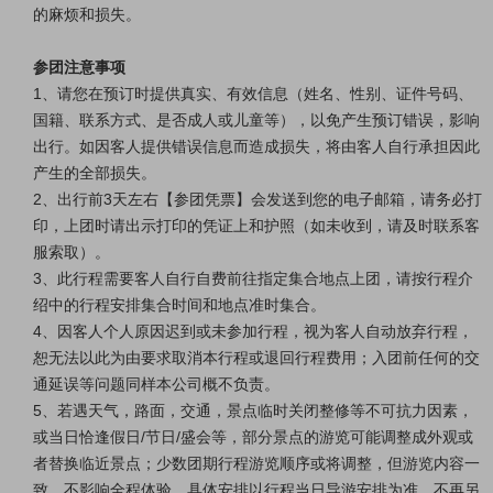
的麻烦和损失。
参团注意事项
1、请您在预订时提供真实、有效信息（姓名、性别、证件号码、
国籍、联系方式、是否成人或儿童等），以免产生预订错误，影响
出行。如因客人提供错误信息而造成损失，将由客人自行承担因此
产生的全部损失。
2、出行前3天左右【参团凭票】会发送到您的电子邮箱，请务必打
印，上团时请出示打印的凭证上和护照（如未收到，请及时联系客
服索取）。
3、此行程需要客人自行自费前往指定集合地点上团，请按行程介
绍中的行程安排集合时间和地点准时集合。
4、因客人个人原因迟到或未参加行程，视为客人自动放弃行程，
恕无法以此为由要求取消本行程或退回行程费用；
入团前任何的交
通延误等问题同样本公司概不负责
。
5、若遇天气，路面，交通，景点临时关闭整修等不可抗力因素，
或当日恰逢假日/节日/盛会等，部分景点的游览可能调整成外观或
者替换临近景点；少数团期行程游览顺序或将调整，但游览内容一
致，不影响全程体验，具体安排以行程当日导游安排为准，不再另