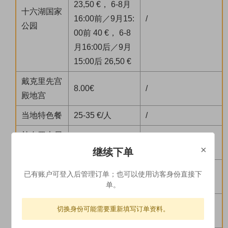
23,50 €， 6-8月
十六湖国家
16:00前／9月15:
/
公园
00前 40 €， 6-8
月16:00后／9月
15:00后 26,50 €
戴克里先宫
8.00€
/
殿地宫
当地特色餐
25-35 €/人
/
杜布罗夫尼
20 €
/
×
克游船
继续下单
（标准团餐：六菜
已有账户可登入后管理订单；也可以使用访客身份直接下
中式午餐
15-20 €/人
一汤 ）
单。
（标准团餐：六菜
切换身份可能需要重新填写订单资料。
中式晚餐
15-20 €/人
一汤）