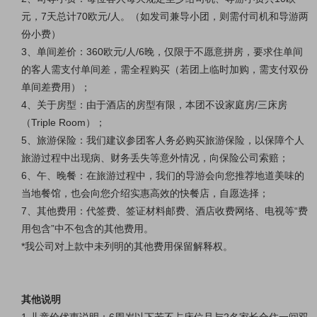
元，7天总计70欧元/人。（如发司兼导小团，则需付司机和导游两
份小费）
3、单间差价：360欧元/人/6晚，仅限于不愿意拼房，要求住单间
的客人需支付单间差，需全程购买（若团上临时加购，需支付双份
单间差费用）；
4、关于房型：由于酒店的房型有限，本团不设家庭房/三床房
（Triple Room）；
5、旅游保险：我们建议参团客人务必购买旅游保险，以保障个人
旅游过程中出现病、财务丢失等意外情况，向保险公司索赔；
6、午、晚餐：在旅游过程中，我们的导游会向您推荐地道美味的
当地餐馆，也会向您介绍实惠高效的快餐店，自愿选择；
7、其他费用：代签费、签证材料邮费、酒店收费网络、电视等“费
用包含”中不包含的其他费用。
*我公司对上款中未列明的其他费用保留解释权。
其他说明
1.儿童价优惠说明：6周岁以下若不占床位且与2名家长合住一间双