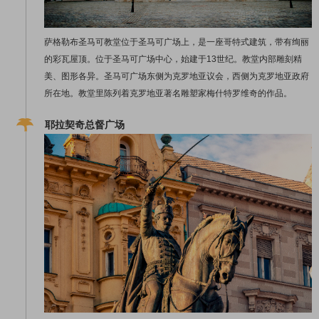
萨格勒布圣马可教堂位于圣马可广场上，是一座哥特式建筑，带有绚丽
的彩瓦屋顶。位于圣马可广场中心，始建于13世纪。教堂内部雕刻精
美、图形各异。圣马可广场东侧为克罗地亚议会，西侧为克罗地亚政府
所在地。教堂里陈列着克罗地亚著名雕塑家梅什特罗维奇的作品。
耶拉契奇总督广场