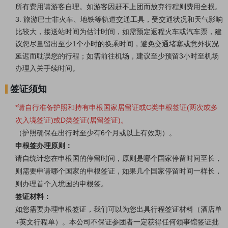
所有费用请游客自理。如游客因赶不上团而放弃行程则费用全损。
3.
旅游巴士非火车、地铁等轨道交通工具，受交通状况和天气影响
比较大，接送站时间为估计时间，如需预定返程火车或汽车票，建
议您尽量留出至少1个小时的换乘时间，避免交通堵塞或意外状况
延迟而耽误您的行程；如需前往机场，建议至少预留3小时至机场
办理入关手续时间。
签证须知
*
请自行准备护照和
持有申根国家居留证或C类申根签证(两次或多
次入境签证)或D类签证(居留签证)。
（护照
确保在出行时
至少有6个月或以上有效期
）。
申根签办理原则：
请自统计您在申根国的停留时间，原则是哪个国家停留时间至长，
则需要申请哪个国家的申根签证，如果几个国家停留时间一样长，
则办理首个入境国的申根签。
签证材料：
如您需要办理申根签证，我们可以为您出具行程签证材料（酒店单
+英文行程单）。本公司不保证参团者一定获得任何领事馆签证批