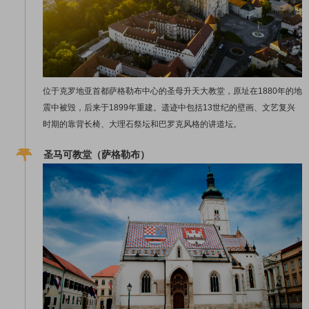
位于克罗地亚首都萨格勒布中心的圣母升天大教堂，原址在1880年的地
震中被毁，后来于1899年重建。遗迹中包括13世纪的壁画、文艺复兴
时期的靠背长椅、大理石祭坛和巴罗克风格的讲道坛。
圣马可教堂（萨格勒布）