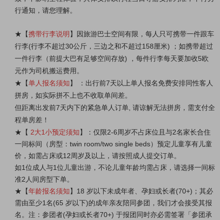
行通知，请您理解。
★
【
携带行李说明
】因旅游巴士空间有限，每人只可携带一件跟车
行李(行李不超过30公斤，三边之和不超过158厘米) ；如携带超过
一件行李（前提大巴有足够空间存放) ，每件行李每天要加收5欧
元作为司机搬运费用。
★
【
单人报名须知
】 ：出行前7天以上单人报名免费安排同性客人
拼房，如实际拼不上也不收取单间差。
但距离出发前7天内下的紧急单
人
订单, 请谅解无法拼房，需支付全
程单房差！
★
【
2大1小预定须知
】：仅限2-6周岁不占床位且与2名家长合住
一间标间（房型：twin room/two single beds）预定儿童享有儿童
价，如需占床或12周岁及以上
，请按照成人提交订单。
如1位成人与1位儿童出游，不论儿童年龄均需占床，请选择一间标
准2人间房型下单。
★
【
年龄报名须知
】18 岁以下未成年者、孕妇或长者(70+)；其必
需由至少1名(65 岁以下)的成年亲友陪同参团，我们才会接受其报
名。注：参团者(孕妇或长者70+) 于报团同时亦必需签署「参团承