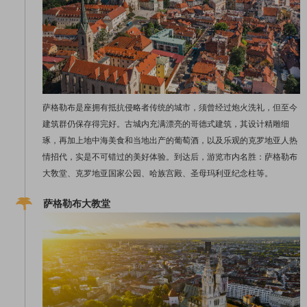
萨格勒布是座拥有抵抗侵略者传统的城市，须曾经过炮火洗礼，但至今
建筑群仍保存得完好。古城内充满漂亮的哥德式建筑，其设计精雕细
琢，再加上地中海美食和当地出产的葡萄酒，以及乐观的克罗地亚人热
情招代，实是不可错过的美好体验。到达后，游览市内名胜：萨格勒布
大敎堂、克罗地亚国家公园、哈族宫殿、圣母玛利亚纪念柱等。
萨格勒布大教堂