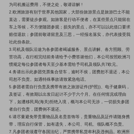
为司机搬运费用，不便之处，敬请谅解 !
2.欧洲旅游有别于世界其他国家，大部份旅游景点是旅游巴士不能
直达，需要徒步参观。如旅客是行动不便者，在某些景点只能留在
车上等候，不方便随团参观；损失的景点，亦不可以以此借口要求
赔偿退款；参团前敬请留意及三思，一经报名落实，亦代表接受我
社此份条款。
3.司机及领队沿途为各参团者竭诚服务、景点讲解、各方照顾、劳
苦功高，在行程完结前务请给予小费答谢他们，本公司按照欧洲习
惯规定每位参团者每天至少基本需给予司机及领队共7欧元。
4.务请出示此参团凭票集合登车，逾时不侯，团费恕不退还，本公
司恕不负责。如遇特殊事故请致紧急电话。
5.参团者需自行负责及携带有效之旅游证件(护照))、电子健康码，
及签证，有效期以出发日起计不少于六个月。在任何情况或理由
下，如遭移民局(海关)拒绝入境，概与本公司无涉，一切损失参团
者自行负责，团费例不退还。
6.请尽量避免带贵重物品及名贵首饰等，贵重物品及証件请随身携
带，理应自行保管，如有遗失，本公司、司机、领队概不负责。
7.凡参团者须遵守各国法纪，严禁携带私货牟利及违例品。欧洲所