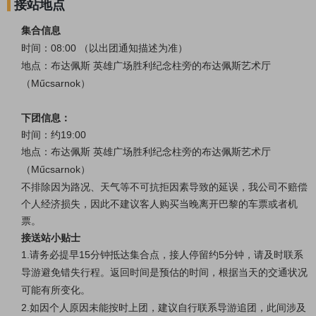
接站地点
集合信息
时间：08:00 （以出团通知描述为准）
地点：布达佩斯
英雄广场胜利纪念柱旁的布达佩斯艺术厅
（Műcsarnok）
下团信息：
时间：约19:00
地点：布达佩斯
英雄广场胜利纪念柱旁的布达佩斯艺术厅
（Műcsarnok）
不排除因为路况、天气等不可抗拒因素导致的延误，我公司不赔偿
个人经济损失，因此不建议客人购买当晚离开巴黎的车票或者机
票。
接送站小贴士
1.请务必提早15分钟抵达集合点，接人停留约5分钟，请及时联系
导游避免错失行程。
返回时间是预估的时间，根据当天的交通状况
可能有所变化。
2.如因个人原因未能按时上团，建议自行联系导游追团，此间涉及