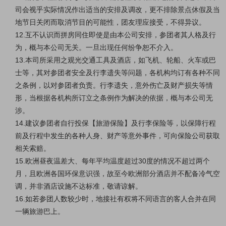
司会视乎实际情况作出适当的安排及调改，更不排除景点休假及当
地节日关闭而取消节目的可能性，团友理应接受，不得异议。
12.互不认识而拼房同住即使是由本公司安排，参团者其人格及行
为，概与本公司无关。一旦出现任何纷争恕不介入。
13.本司所采用之观光交通工具及酒店，如飞机、轮船、火车或巴
士等，其对参团者安全及行李遗失等问题，各机构均订有各种不同
之条例，以对参团者负责。行李遗失，意外伤亡及财产损失等情
形，当根据各机构所订立之条例作为解决的依据，概与本公司无
涉。
14.建议参团者自行投保【
旅游保险
】及行李保险等，以保障行程
前及行程中发生的各种人身、财产等意外事件，可向保险公司获取
相关索赔。
15.欧洲昼夜温差大、每年平均温度超过30度的情况不超过两个
月，且欧洲各国环保意识强，故至今欧洲部分酒店并不配备冷气空
调，并非酒店设施不达标准，敬请谅解。
16.如若参团人数较少时，地接社有权将不同语言的客人合并在同
一辆旅游巴上。