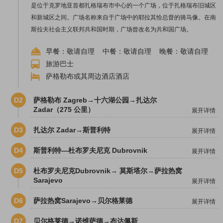
是位于克罗地亚首都扎格瑞布市中心的一个广场，位于扎格瑞布旧城区
和新城区之间。广场名称来自于广场中的耶拉其恰总督的骑马像。在南
斯拉夫社会主义联邦共和国时期，广场曾改名为共和国广场。
早餐：敬请自理 中餐：敬请自理 晚餐：敬请自理
旅游巴士
萨格勒布或其周边酒店酒店
D2
萨格勒布 Zagreb→十六湖公园→扎达尔
Zadar（275 公里）
展开详情
D3
扎达尔 Zadar→斯普利特
展开详情
D4
斯普利特—杜布罗夫尼克 Dubrovnik
展开详情
D5
杜布罗夫尼克Dubrovnik→ 莫斯塔尔→萨拉热窝
Sarajevo
展开详情
D6
萨拉热窝Sarajevo→贝尔格莱德
展开详情
D7
贝尔格莱德→诺维萨德→布达佩斯