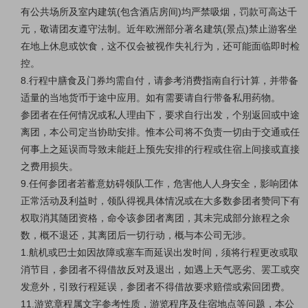
有公共场所及室内建筑(包含酒店房间)均严禁吸烟，罚款可高达千
元，敬请团友遵守法制。近年欧洲部分著名建筑(景点)禁止游客坐
在地上休息或饮食，这不仅会被视作失礼行为，还可能面临即时检
控。
8.行程中膳食及门券均需自付，请参考消费指南自行计算，并带备
适量的当地货币于途中应用。如有需要请自行带备私用药物。
参团者在任何情况或私人理由下，要求自行出发，个别返回或中途
离团，本公司定当协助安排。惟本公司将不负责一切由于交通或任
何事上之延误而导致未能赶上预先安排的行程或住宿上间接或直接
之费用损失。
9.任何参团者若蓄意妨碍领队工作，危害他人人身安全，影响团体
正常活动及利益时，领队得视具体情况或在大多数参团者赞同下有
权取消其随团资格，命令该参团者离团，其未完成部分旅程之余
数，概不退还，其离团后一切行动，概与本公司无涉。
1.航机或巴士如因故障或塞车而延误出发时间，须将行程更改或取
消节目，参团者不得借故反对及退出，如遇上天气恶劣、罢工或突
发意外，引致行程延误，参团者不得借故要求赔偿或索回团费。
11.游览章程属文字参考性质，游览程序及住宿地点等问题，本公