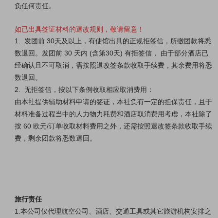
负任何责任。
如已出具签证材料的退改规则，敬请留意！
1.
发团前
30天及
以上，有使馆出具的正规拒签信，所缴团款将悉
数退回。发团前
30
天内
(含第30
天
) 有拒签信，
由于部分酒店已
经确认且不可取消，需按照退改签条款收取手续费，其余费用将悉
数退回。
2. 无拒签信，按以下条例收取相应取消费用：
由本社提供辅助材料申请的签证，本社负有一定的担保责任，且于
材料准备过程当中的人力物力耗费和酒店
取消费用考虑，本社除了
按
60 欧元/订单收取材料费用之外，还需按照退改签条款收取手续
费，剩余团款将悉数退回。
旅行责任
1.本公司仅代理航空公司、酒店、交通工具或其它旅游机构安排之