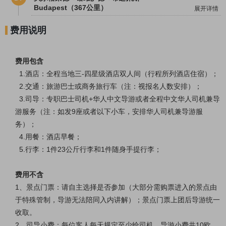
Budapest（367公里）
展开详情
费用说明
费用包含
1.酒店：全程当地三-四星级酒店双人间（行程所列酒店住宿）；
2.交通：旅游巴士或商务旅行车（注：视报名人数安排）；
3.司导：专职巴士司机+华人中文导游或者全程中文华人司机兼导
游服务（注：如发9座或者以下小车，安排华人司机兼导游服
务）；
4.用餐：酒店早餐；
5.行李：1件23公斤行李和1件随身手提行李；
费用不含
1、景点门票：请自主选择是否参加（大部分需购票进入的景点由
于特殊管制，导游无法陪同入内讲解）；景点门票上团后导游统一
收取。
2、司导小费：每位客人每天规定至少给司机、导游小费共10欧