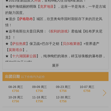
★
2023全新品质大
升级
，全程6晚入住当地4星酒店！
★
地中海炫丽的明珠
【
克罗地亚
】
，
这座一半是海水，一半是古城
的魅力国度。
★
漫步
【
萨格勒布
】
城区，欣赏奥匈帝国时期留存下来的历史风
情！
★
追寻
南斯拉夫
昔日风情：《
权利的游戏
》君临城【
杜布罗夫尼
克
】！
★
【
萨拉热窝
】保卫战+巴尔干之钥【
贝尔格莱德
】+世界遗产
【
莫斯塔尔
】
。
★
【
十六湖国家公园
】，纯净绚烂的湖水，碎玉珍珠般的瀑布群，
堪称“巴尔干仙境”。
展开
★
滨海假期【
Banje海滩
】，杜布罗夫尼克著名的海滩，吸引着来
自世界各地的游客。
出团日期
以下价格均为起价
★专职中文导游服务，外籍司机，门票自选，纯玩绝无强制消费！
08-26 周三
09-09 周三
09-23 周三
10-07 周三
€756
€756
€756
€756
10-28 周三
11-18 周三
12-30 周三
€756
€756
€756