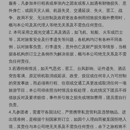
服务，凡参加本行程表或单张内之团友或客人如遇有财物损失、意
外身亡，或因天灾人祸、机器失灵、交通延误、失火、罢工、战
争、政局不安、无法控制及政府更改条例而招致损失额外费用时，
概与本公司及其代理人等绝无关系及不需负任何责任。
2. 本司采用之观光交通工具及酒店，如飞机、轮船、火车或巴士
等，其对旅客安全及行李遗失等问题，各机构均订有各种不同条
例，以对旅客负责。行李遗失，意外伤亡及财产损失等情形，当根
据各机构所订立之条例作为解决依据，概与本公司绝无关系及不需
负任何责任。
3.若遇特殊情况，如天气恶劣，罢工、台风影响、证件遗失、酒店
突告客满、原定班机取消或延误、政变、疫症或任何非人力可控制
的突发事故，而必须将行程、住宿或交通工具更改或取消任何一项
旅游节目，本公司得依照当时情况全权处理，在此情况下团员不得
借故反对及要求赔偿，事件所引致之损失或增加费用，团员需自行
负责。
4.凡参团者，需遵守各国法纪，严禁携带私货营利及违禁物品。进
出境准例，是根据个别国家所订立，如因个人理由而被某国拒绝入
境，其责任与本公司绝无关系及不需负任何责任，余下之旅程将不