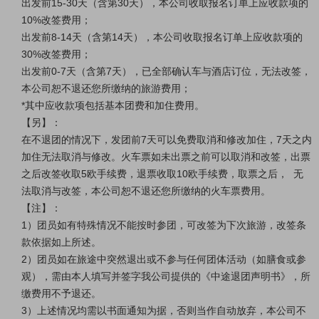
出发前15-30天（含第30天），本公司收取报名订单上应收款项的
10%改签费用；
出发前8-14天（含第14天），本公司收取报名订单上应收款项的
30%改签费用；
出发前0-7天（含第7天），已全部确认车与酒店订位，无法改签，
本公司恕不退还您所缴纳的旅游费用；
*其中应收款项包括基本团费和加住费用。
【另】：
在不退团的情况下，发团前7天可以免费取消和修改加住，7天之内
加住无法取消与修改。火车票如未出票之前可以取消和改签，出票
之后改签收取5欧手续费，退票收取10欧手续费，取票之后， 无
法取消与改签，本公司恕不退还您所缴纳的火车票费用。
【注】：
1）团员如有特殊情况不能按时参团，可改签为下次旅游，改签条
款依据如上所述。
2）团员如在旅途中突然退出或不参与任何团体活动（如膳食或参
观），需由本人填写并签字我公司提供的《中途退团声明书》，所
缴费用不予退还。
3）上述情况均需以书面通知为据，否则当作自动放弃，本公司不