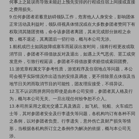
何事上之延误而导致未能赶上预先安排的行程或住宿上间接或直接
之费用损失。
9.任何参团者若蓄意妨碍领队工作，危害他人人身安全，影响团体
正常活动及利益时，领队得视具体情况或在大多数参团者赞同下有
权取消其随团资格，命令该参团者离团，其未完成部分旅程之余
数，概不退还，其离团后一切行动，概与本公司无涉。
1.航机或巴士如因故障或塞车而延误出发时间，须将行程更改或取
消节目，参团者不得借故反对及退出，如遇上天气恶劣、罢工或突
发意外，引致行程延误，参团者不得借故要求赔偿或索回团费。
11.游览章程属文字参考性质，游览程序及住宿地点等问题，本公
司会视乎实际情况作出适当的安排及调改，更不排除景点休假及当
地节日关闭而取消节目的可能性，团友理应接受，不得异议。
12.互不认识而拼房同住即使是由本公司安排，参团者其人格及行
为，概与本公司无关。一旦出现任何纷争恕不介入。
13.本司所采用之观光交通工具及酒店，如飞机、轮船、火车或巴
士等，其对参团者安全及行李遗失等问题，各机构均订有各种不同
之条例，以对参团者负责。行李遗失，意外伤亡及财产损失等情
形，当根据各机构所订立之条例作为解决的依据，概与本公司无
涉。