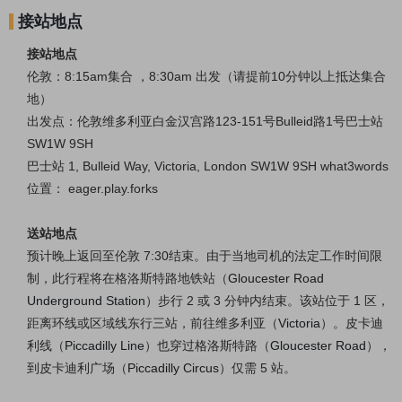
接站地点
接站地点
伦敦：8:15am集合 ，8:30am 出发（请提前10分钟以上抵达集合
地）
出发点：
伦敦维多利亚白金汉宫路123-151号Bulleid路1号巴士站
SW1W 9SH
巴士站 1, Bulleid Way, Victoria, London SW1W 9SH what3words
位置： eager.play.forks
送站地点
预计
晚上返回至伦敦 7:30结束。
由于当地司机的法定工作时间限
制，此行程将在格洛斯特路地铁站（
Gloucester Road
Underground Station
）步行 2 或 3 分钟内结束。该站位于 1 区，
距离环线或区域线东行三站，前往维多利亚（
Victoria
）。皮卡迪
利线（
Piccadilly Line
）也穿过格洛斯特路（
Gloucester Road
），
到皮卡迪利广场（
Piccadilly Circus
）仅需 5 站。