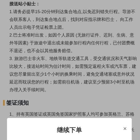
接送站小贴士：
1.请务必提早15-20分钟到达集合地点,以免迟到错失行程。导游不
会联系客人，到达集合地点后，找到对应指示牌和巴士， 向工作
人员出示电子凭证检票上团。
2.巴士将准时出发，如因个人原因 (无旅行证件、迟到、生病、意
外等因素) 于旅途中退出或未能参加行程内任何行程，已付团费概
不退还，也不会以其他服务赔偿。
3. 旅游巴士非火车、地铁等轨道交通工具，受交通状况和天气影响
比较大，接送站时间为估计时间，如需预定返程火车或汽车票，建
议您尽量留出至少1个小时的换乘时间，避免交通堵塞或意外状况
延迟而耽误您的行程；如需前往机场，建议至少预留3小时至机场
办理入关手续时间。
签证须知
1、持有英国签证或英国免签国家护照客人均可参加英格兰、苏格
兰、威尔士、北爱尔兰旅游团。
×
继续下单
2、持有短期旅游英国签证，可以免签参加爱尔兰旅游团；英国长
期签证，如学生、工作者参加爱尔兰团需办理爱尔兰签证。