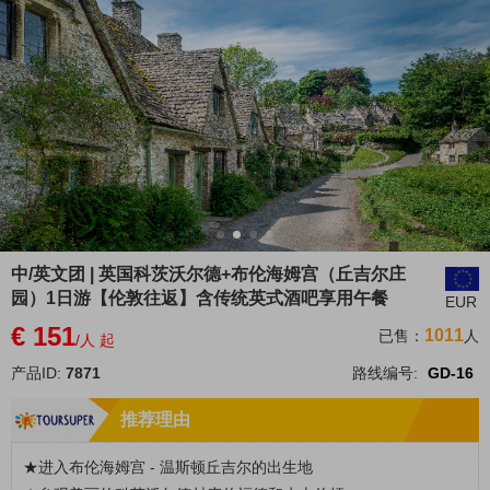
中/英文团 | 英国科茨沃尔德+布伦海姆宫（丘吉尔庄
园）1日游【伦敦往返】含传统英式酒吧享用午餐
EUR
€ 151
1011
已售：
人
/人 起
产品ID:
7871
路线编号:
GD-16
推荐理由
★
进入布伦海姆宫 - 温斯顿丘吉尔的出生地