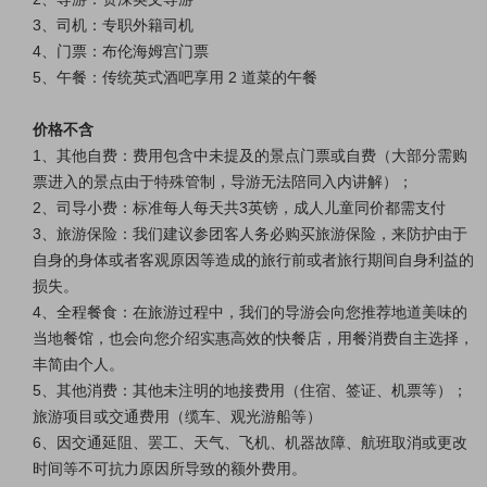
3、司机：专职外籍司机
4、门票：布伦海姆宫门票
5、午餐：传统英式酒吧享用 2 道菜的午餐
价格不含
1、其他自费：费用包含中未提及的景点门票或自费（大部分需购
票进入的景点由于特殊管制，导游无法陪同入内讲解）；
2、司导小费：标准每人每天共3英镑，成人儿童同价都需支付
3、旅游保险：我们建议参团客人务必购买旅游保险，来防护由于
自身的身体或者客观原因等造成的旅行前或者旅行期间自身利益的
损失。
4、全程餐食：在旅游过程中，我们的导游会向您推荐地道美味的
当地餐馆，也会向您介绍实惠高效的快餐店，用餐消费自主选择，
丰简由个人。
5、其他消费：
其他未注明的地接费用（住宿、签证、机票等）；
旅游项目或交通费用（缆车、观光游船等）
6、因交通延阻、罢工、天气、飞机、机器故障、航班取消或更改
时间等不可抗力原因所导致的额外费用。