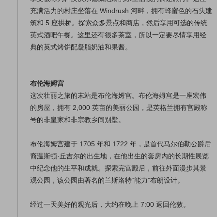
充满活力的村庄坐落在 Windrush 河畔，拥有蜂蜜色的石头建
筑和 5 座拱桥。探索众多景点和商店，然后享用可选的传统
英式酒吧午餐。这里还有很多茶室，所以一定要尽情享用经
典的英式烤饼配凝脂奶油和果酱。
布伦海姆宫
这次壮丽之旅的末站是布伦海姆宫。布伦海姆宫是一座宏伟
的房屋，拥有 2,000 英亩的美丽公园，是英格兰拥有宫殿称
号的非皇家和非宗教乡间别墅。
布伦海姆宫建于 1705 年和 1722 年，是首代马尔伯勒公爵后
裔温斯顿·丘吉尔的出生地，在他出生的套房内的长期性展览
中纪念他的生平和成就。探索完宫殿后，前往外面漫步其景
观公园，该公园由著名的兰斯洛特“能力”布朗设计。
经过一天美好的观光后，大约在晚上 7:00 返回伦敦。