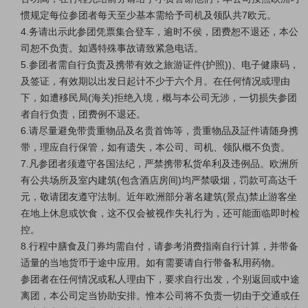
惯规定每位参团者每天至少基本需给予司机及领队共7欧元。
4.务请出示此参团凭票集合登车，逾时不侯，团费恕不退还，本公
司恕不负责。如遇特殊事故请致紧急电话。
5.参团者需自行负责及携带有效之旅游证件(护照))、电子健康码，
及签证，有效期以出发日起计不少于六个月。在任何情况或理由
下，如遭移民局(海关)拒绝入境，概与本公司无涉，一切损失参团
者自行负责，团费例不退还。
6.请尽量避免带贵重物品及名贵首饰等，贵重物品及証件请随身携
带，理应自行保管，如有遗失，本公司、司机、领队概不负责。
7.凡参团者须遵守各国法纪，严禁携带私货牟利及违例品。欧洲所
有公共场所及室内建筑(包含酒店房间)均严禁吸烟，罚款可高达千
元，敬请团友遵守法制。近年欧洲部分著名建筑(景点)禁止游客坐
在地上休息或饮食，这不仅会被视作失礼行为，还可能面临即时检
控。
8.行程中膳食及门券均需自付，请参考消费指南自行计算，并带备
适量的当地货币于途中应用。如有需要请自行带备私用药物。
参团者在任何情况或私人理由下，要求自行出发，个别返回或中途
离团，本公司定当协助安排。惟本公司将不负责一切由于交通或任