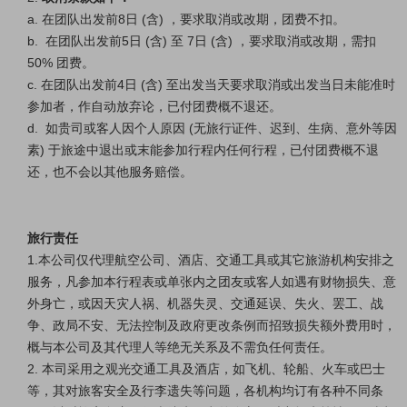
a.
在
团队出发前8日 (含) ，要求取消或改期，团费不扣。
b. 在团队出发前5日 (含) 至 7日 (含) ，要求取消或改期，需扣
50% 团费。
c.
在团队
出发前4日 (含) 至出发当天要求取消或出发当日未能准时
参加者，作自动放弃论，已付团费概不退还。
d. 如贵司或客人因个人原因 (无旅行证件、迟到、生病、意外等因
素) 于旅途中退出或末能参加行程内任何行程，已付团费概不退
还，也不会以其他服务赔偿。
旅行责任
1.本公司仅代理航空公司、酒店、交通工具或其它旅游机构安排之
服务，凡参加本行程表或单张内之团友或客人如遇有财物损失、意
外身亡，或因天灾人祸、机器失灵、交通延误、失火、罢工、战
争、政局不安、无法控制及政府更改条例而招致损失额外费用时，
概与本公司及其代理人等绝无关系及不需负任何责任。
2. 本司采用之观光交通工具及酒店，如飞机、轮船、火车或巴士
等，其对旅客安全及行李遗失等问题，各机构均订有各种不同条