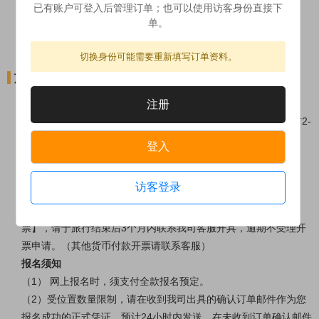
已有账户可登入后管理订单；也可以使用访客身份直接下
3、出团当日，携带带有照片的有效证件参团，如：护照、驾照、
单。
学生证等
切换身份可能需要重新填写订单资料。
旅游须知
报名流程
注册
网上支付→ 确认订单（2个工作日内）→ 发送出团通知（出团前2-
3天）→ 开心出游→ 点评分享美图
登入
支付方式
网上付款：支持美元、英镑、欧元、人民币支付。
访客登录
★【开具发票须知】
人民币付款：仅可开具国内公司或个人名义 【普通增值税发
票】，请于旅行结束后3个月内联系我司客服开具，逾期不受理开
票申请。（其他货币付款开票请联系客服）
报名须知
（1） 网上报名时，须支付全款报名预定。
（2）受位置数量限制，请在收到我司出具的确认订单邮件作为您
报名成功的正式凭证，预计24小时内发送，在未收到订单确认邮件