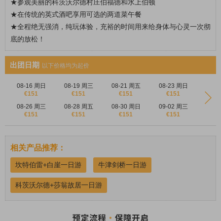
★
参观美丽的科茨沃尔德村庄伯福德和水上伯顿
★
在传统的英式酒吧享用可选的两道菜午餐
★全程绝无强消，纯玩体验，充裕的时间用来给身体与心灵一次彻
底的放松！
出团日期
以下价格均为起价
08-16 周日
08-19 周三
08-21 周五
08-23 周日
€151
€151
€151
€151
08-26 周三
08-28 周五
08-30 周日
09-02 周三
€151
€151
€151
€151
相关产品推荐：
坎特伯雷+白崖一日游
牛津剑桥一日游
科茨沃尔德+莎翁故居一日游