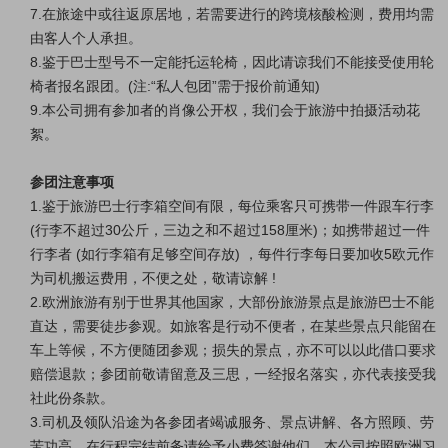
7.在旅途中或往返原居地，若需要进行的跨境核酸检测，费用均需
由客人个人承担。
8.鉴于巴士型号不一定能托运轮椅，因此请谅我们不能接受使用轮
椅者报名跟团。(注:“私人包团”需于报价前通知)
9.本公司拥有参加者的肖像公开权，我们会于旅游中拍摄活动花
絮。
参团注意事项
1.鉴于旅游巴士行李箱空间有限，每位乘客只可携带一件跟车行李
(行李不超过30公斤，三边之和不超过158厘米)；如携带超过一件
行李者 (如行李箱有足够空间存放) ，每件行李每日要加收5欧元作
为司机搬运费用，不便之处，敬请谅解 !
2.欧洲旅游有别于世界其他国家，大部份旅游景点是旅游巴士不能
直达，需要徒步参观。如旅客是行动不便者，在某些景点只能留在
车上等候，不方便随团参观；损失的景点，亦不可以以此借口要求
赔偿退款；参团前敬请留意及三思，一经报名落实，亦代表接受我
社此份条款。
3.司机及领队沿途为各参团者竭诚服务、景点讲解、各方照顾、劳
苦功高，在行程完结前务请给予小费答谢他们，本公司按照欧洲习