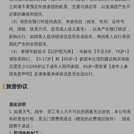
之前请不要预定衔接参团的机票、交通与酒店等，以免满团产生不
必要的麻烦和损失。
（3）请您在预订时提供真实、有效信息（姓名、性别、证件号
码、国籍、联系方式、是否成人或儿童等），以免产生预订错误，
影响出行。如因客人提供错误信息而造成损失，将由客人自行承担
因此产生的全部损失。
（4） 参团年龄提示【以护照为准】：年龄在【不足3岁、70岁+】
请联系我们。【3-17岁】和【65岁+】参团本社强烈建议购买保险
且需至少1位69岁以下成年人陪同参团。65岁+需签署【老年人参
团免责声明】及请衡量身体状况是否合适出行。
旅游协议
退改说明
1. 如遇天气、战争、罢工等人力不可抗拒因素无法游览，本公司将
有权更改行程，景点门票费用退还（赠送的自费项目除外），报名
团费不退还；
2.
取消条款如下：