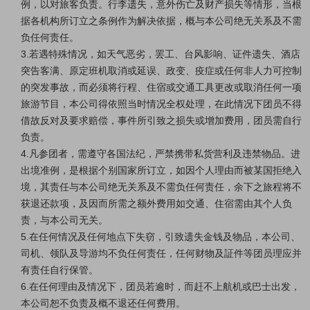
例，以对旅客负责。行李遗失，意外伤亡及财产损失等情形，当根
据各机构所订立之条例作为解决依据，概与本公司绝无关系及不需
负任何责任。
3.若遇特殊情况，如天气恶劣，罢工、台风影响、证件遗失、酒店
突告客满、原定班机取消或延误、政变、疫症或任何非人力可控制
的突发事故，而必须将行程、住宿或交通工具更改或取消任何一项
旅游节目，本公司得依照当时情况全权处理，在此情况下团员不得
借故反对及要求赔偿，事件所引致之损失或增加费用，团员需自行
负责。
4.凡参团者，需遵守各国法纪，严禁携带私货营利及违禁物品。进
出境准例，是根据个别国家所订立，如因个人理由而被某国拒绝入
境，其责任与本公司绝无关系及不需负任何责任，余下之旅程将不
获退还款项，及因而所需之额外费用如交通、住宿需由其个人负
责，与本公司无关。
5.在任何情况及任何地点下失窃，引致遗失金钱及物品，本公司、
司机、领队及导游均不负任何责任，任何财物及証件等团员理应并
有责任自行保管。
6.在任何理由及情况下，团员若逾时，而赶不上航机或巴士出发，
本公司恕不负责及概不退还任何费用。