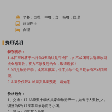
早餐：自理 中餐：含 晚餐：自理
旅游巴士
自理
费用说明
特别提示：
1.本团至晚将于出行前3天确认是否成团，如不成团可以选择改期
或全额退款，双方不涉及违约金，敬请理解！
6-9月是旅游旺季，成团率很高，但不排除个别日期会有不成团可
能。
2.儿童价仅限3-16周岁儿童预定，请知悉。
价格包含：
1、交通：17-63座数十辆各类豪华旅游巴士，如出行人数较少，
调整为5到17座车司兼导商务小团。
2、导游：资深英文导游