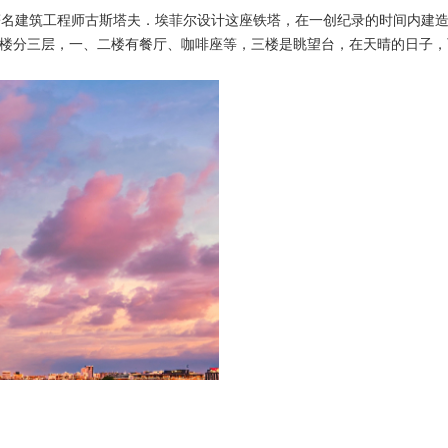
年，著名建筑工程师古斯塔夫．埃菲尔设计这座铁塔，在一创纪录的时间内
塔楼分三层，一、二楼有餐厅、咖啡座等，三楼是眺望台，在天晴的日子，