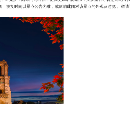
待修缮，恢复时间以景点公告为准，或影响此团对该景点的外观及游览， 敬请