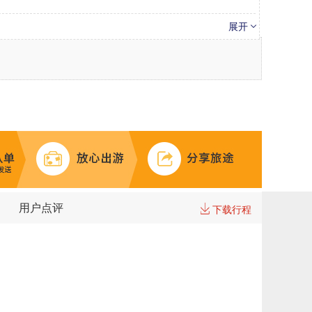
>
>
ine
龙疆小镇
卢塞恩
展开
>
夫公园
利马特河
堂
市政广场
>
>
万神殿
西班牙广场
用户点评
下载行程