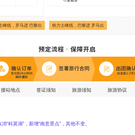
小夏戴客
D6:
>
卢塞恩湖
金色山口快车 Golden Pass L
D7:
>
>
苏黎世湖
苏黎世旧城区
林登霍
士峰线，罗马进 巴黎出
铁力士峰线，巴黎进 罗马出
D8:
>
埃马努埃莱二世长廊
米兰大教堂
D9:
>
>
叹息桥
圣马可广场
圣马可大教
D10:
>
>
五渔村
比萨斜塔
奇迹广场
D11:
>
>
圣母百花大教堂
米开朗基罗广场
D12:
>
罗马斗兽场
特莱维喷泉（许愿池）
接站地点
签证须知
旅游须知
旅游协议
取消“
科莫湖”，新增“南意景点”，其他不变。