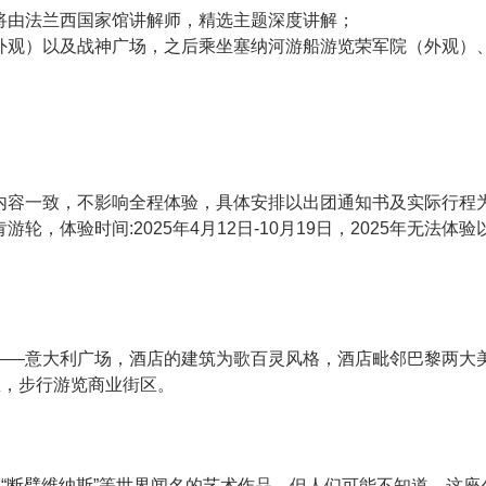
将由法兰西国家馆讲解师，精选主题深度讲解；
外观）以及战神广场，之后乘坐塞纳河游船游览荣军院（外观）
内容一致，不影响全程体验，具体安排以出团通知书及实际行程
，体验时间:2025年4月12日-10月19日，2025年无法
——意大利广场，酒店的建筑为歌百灵风格，酒店毗邻巴黎两大美
区，步行游览商业街区。
、“断臂维纳斯”等世界闻名的艺术作品，但人们可能不知道，这