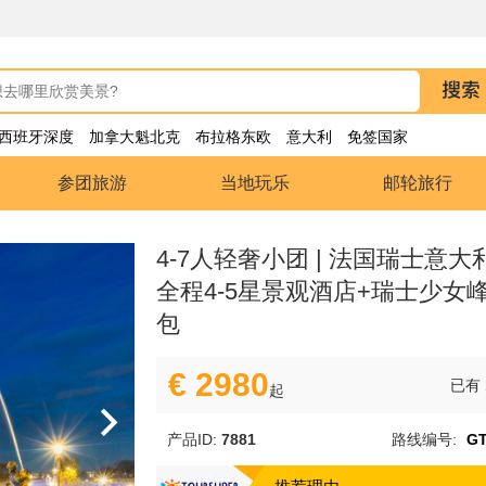
西班牙深度
加拿大魁北克
布拉格东欧
意大利
免签国家
参团旅游
当地玩乐
邮轮旅行
4-7人轻奢小团 | 法国瑞士意大
全程4-5星景观酒店+瑞士少女
包
€ 2980
已有
起
产品ID:
7881
路线编号:
GT