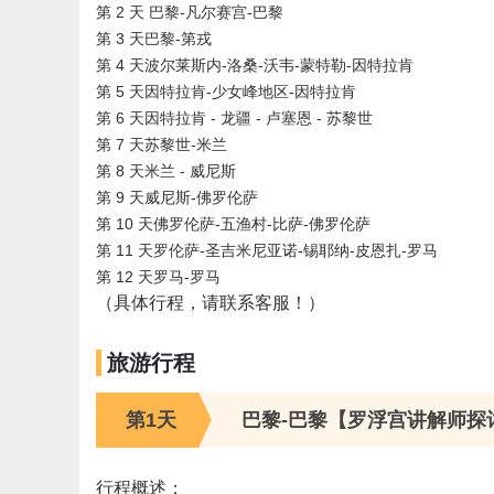
第 2 天
巴黎-凡尔赛宫-巴黎
第 3 天
巴黎-第戎
第 4 天
波尔莱斯内-洛桑-沃韦-蒙特勒-因特拉肯
第 5 天
因特拉肯-少女峰地区-因特拉肯
第 6 天
因特拉肯 - 龙疆 - 卢塞恩 - 苏黎世
第 7 天
苏黎世-米兰
第 8 天
米兰 - 威尼斯
第 9 天
威尼斯-佛罗伦萨
第 10 天
佛罗伦萨-五渔村-比萨-佛罗伦萨
第 11 天
罗伦萨-圣吉米尼亚诺-锡耶纳-皮恩扎-罗马
第 12 天
罗马-罗马
（具体行程，请联系客服！）
旅游行程
第1天
巴黎-巴黎【罗浮宫讲解师探
行程概述：