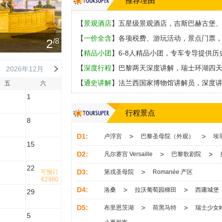
推荐理由
【
景观酒店
】五星级景观酒店，吉斯巴赫古堡
【
一
价全含
】各项税费、游玩活动，景点门票
3
/8
【
精品小团
】6-8人精品小团，专车专导提供历
【
深度行程
】巴黎两天深度讲解，瑞士环湖四天
2026年12月
【
通史讲解
】法兰西国家博物馆讲解员，深度
五
六
1
行程景点
8
D1:
>
>
卢浮宫
巴黎圣母院（外观）
埃
15
D2:
>
>
凡尔赛宫 Versaille
巴黎歌剧院
22
D3:
>
可预订
第戎圣母院
Romanée 产区
€2980
D4:
>
>
洛桑
拉沃葡萄园梯田
西庸城堡
29
D5:
>
>
布里恩茨湖
荷黑马特
瑞士少女
5