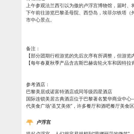
上午参观法兰西引以为傲的卢浮宫博物馆，届时、
下午前往游览巴黎圣母院、西岱岛，埃菲尔铁塔（
市中心景点。
备注：
【部分团期行程游览的先后次序有所调整，但游览
【每年春夏秋季产品含吉斯巴赫齿轮火车和因特拉肯游轮
参考酒店：
巴黎美居或诺富特酒店或同等级四星酒店
国际连锁美居古典酒店位于巴黎著名繁华商业中心
代美食广场“圣艾美侬”，许多餐厅和酒吧餐厅美食
卢浮宫
提起卢浮宫，人们很容易就想到“蒙娜丽莎的微笑”