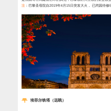
注
：巴黎圣母院自2019年4月15日突发大火， 已闭园
埃菲尔铁塔（远眺）