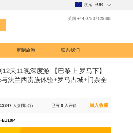
欧元 EUR
英国 +44 07537129898
定制旅游
联系我们
利12天11晚深度游 【巴黎上 罗马下】
峰与法兰西贵族体验+罗马古城+门票全
加入收藏
13347
人参团出行
已有
0
人评价
-EU19P