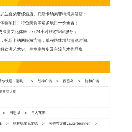
、罗兰夏朵奢侈酒店、托斯卡纳索菲特海滨酒店；
，体验项目、特色美食等诸多项目一价全含；
史深度文化体验，7x24小时旅游管家服务；
，托斯卡纳两晚海滨游，单程路线增加游览时间;
讲解欧洲艺术史、皇室宗教史及主流艺术作品集
>
>
>
菲尔铁塔（远眺）
战神广场
西岱岛
协和广场
奥斯曼大街
>
>
图恩湖
日内瓦湖
>
>
>
峰
格林德尔瓦尔德
劳特布龙嫩Lauterbrunnen