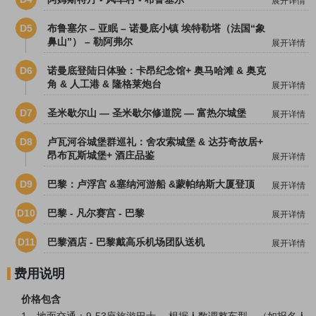
展开详情
D5
布鲁塞尔 – 亚眠 – 诺曼底小镇 埃特勒塔（法国“象
鼻山”） – 勒阿弗尔
展开详情
D6
诺曼底登陆日体验：卡昂纪念馆+ 奥马哈滩 & 奥克
角 & 人工港 & 隆格莱炮台
展开详情
D7
圣米歇尔山 — 圣米歇尔修道院 — 富热尔城堡
展开详情
D8
卢瓦河谷城堡群巡礼：舍农索城堡 & 达芬奇故居+
昂布瓦斯城堡+ 酒庄品鉴
展开详情
D9
巴黎：卢浮宫 &塞纳河游船 &蒙帕纳斯大厦登顶
展开详情
D10
巴黎 - 凡尔赛宫 - 巴黎
展开详情
D11
巴黎酒店 - 巴黎戴高乐机场团队送机
展开详情
费用说明
价格包含
1、地面交通：9-53座旅游巴士 ，根据人数调整车型。
（如报名人