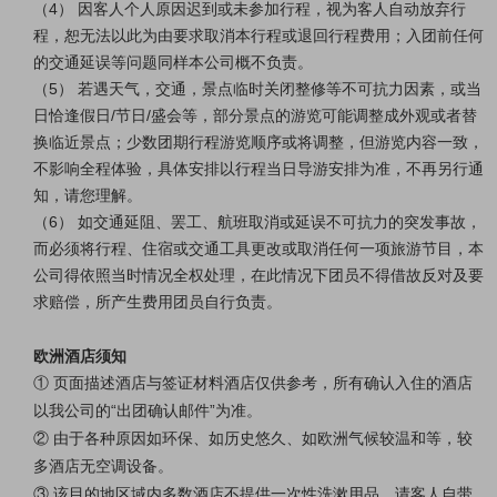
（4） 因客人个人原因迟到或未参加行程，视为客人自动放弃行
程，恕无法以此为由要求取消本行程或退回行程费用；入团前任何
的交通延误等问题同样本公司概不负责。
（5） 若遇天气，交通，景点临时关闭整修等不可抗力因素，或当
日恰逢假日/节日/盛会等，部分景点的游览可能调整成外观或者替
换临近景点；少数团期行程游览顺序或将调整，但游览内容一致，
不影响全程体验，具体安排以行程当日导游安排为准，不再另行通
知，请您理解。
（6） 如交通延阻、罢工、航班取消或延误不可抗力的突发事故，
而必须将行程、住宿或交通工具更改或取消任何一项旅游节目，本
公司得依照当时情况全权处理，在此情况下团员不得借故反对及要
求赔偿，所产生费用团员自行负责。
欧洲酒店须知
① 页面描述酒店与签证材料酒店仅供参考，所有确认入住的酒店
以我公司的“出团确认邮件”为准。
② 由于各种原因如环保、如历史悠久、如欧洲气候较温和等，较
多酒店无空调设备。
③ 该目的地区域内多数酒店不提供一次性洗漱用品，请客人自带