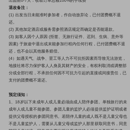
出团前
0-7天：收取订单总额100%的手续费
退改备注：
(1) 出发当日未能准时参加者，作自动放弃论，已付团费概不退
还。
(2) 其他加定酒店或服务需参照酒店规定而确定是否能退款。
(3) 如客人因个人原因 (拒签、无旅行证件、迟到、生病、意外等
因素) 于旅途中退出或末能参加行程内任何行程，已付团费概不退
还，也不会以其他服务赔偿。
(4）如遇天气、战争、罢工等人力不可抗拒因素而导致无法游览，
地接社将尽力保护客人人身及其财产的安全，有权利取消或调整部
分或全部行程，不承担任何因不可抗力引起的直接或间接责任，已
支付的团费概不退还。
预定须知：
1、18岁以下未成年人或儿童必须由成人陪伴参团。单独旅行的未
成年人或儿童不能参团。参团儿童的监护人必须提供监护证明或者
提供父母授权的参团同意书。若陪伴儿童的成人既不是儿童父母也
不是儿童监护人，需要从儿童父母或监护人那里获取同意书，同意