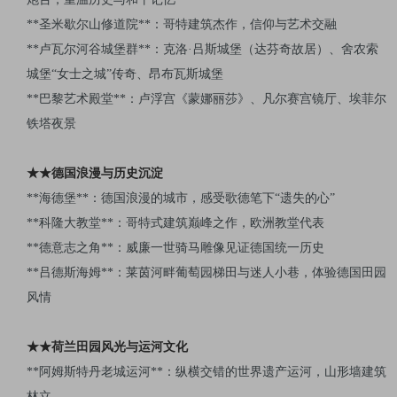
**圣米歇尔山修道院**：哥特建筑杰作，信仰与艺术交融
**卢瓦尔河谷城堡群**：克洛·吕斯城堡（达芬奇故居）、舍农索
城堡“女士之城”传奇、昂布瓦斯城堡
**巴黎艺术殿堂**：卢浮宫《蒙娜丽莎》、凡尔赛宫镜厅、埃菲尔
铁塔夜景
★★德国浪漫与历史沉淀
**
海德堡**：德国浪漫的城市，感受歌德笔下“遗失的心”
**
科隆大教堂**：哥特式建筑巅峰之作，欧洲教堂代表
**
德意志之角**：威廉一世骑马雕像见证德国统一历史
**
吕德斯海姆**：莱茵河畔葡萄园梯田与迷人小巷，体验德国田园
风情
★★荷兰田园风光与运河文化
**
阿姆斯特丹老城运河**：纵横交错的世界遗产运河，山形墙建筑
林立