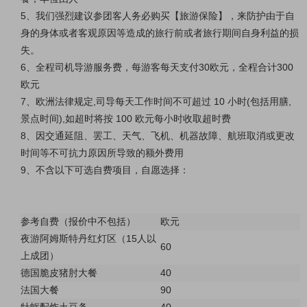
5、我们强烈建议参团客人务必购买【旅游保险】，来防护由于自
身的身体或者客观原因等造成的旅行前或者旅行期间自身利益的损
失。
6、全程司机导游服务费，每游客每天支付30欧元，全程合计300
欧元
7、欧洲法律规定,司导每天工作时间不可超过 10 小时(包括用膳,
景点时间),如超时将按 100 欧元每小时收取超时费
8、因交通延阻、罢工、天气、飞机、机器故障、航班取消或更改
时间等不可抗力原因所导致的额外费用
9、不含以下可选自费项目，自愿选择：
参考自费（报价中不包括）
欧元
夜游阿姆斯特丹红灯区（15人以
60
上成团）
德国脆皮猪肘大餐
40
法国大餐
90
牡蛎配炸土豆条
40