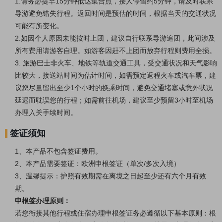
1.请务必提早15分钟抵达集合点，接人停留约5分钟，请及时联系
导游避免错失行程。返回时间是预估的时间，根据当天的交通状况
可能有所变化。
2.如因个人原因未能按时上团，建议自行联系导游追团，此间涉及
所有费用请游客自理。如游客因赶不上团而放弃行程则费用全损。
3. 旅游巴士非火车、地铁等轨道交通工具，受交通状况和天气影响
比较大，接送站时间为估计时间，如需预定返程火车或汽车票，建
议您尽量留出至少1个小时的换乘时间，避免交通堵塞或意外状况
延迟而耽误您的行程；如需前往机场，建议至少预留3小时至机场
办理入关手续时间。
签证须知
1、本产品不包含签证费用。
2、本产品需要签证：欧洲申根签证（单次/多次入境）
3、温馨提示：护照有效期需在离境之日起至少还有六个月有效
期。
申根签办理原则：
若您衔接其他行程或住宿办理申根签证务必遵循以下基本原则：根