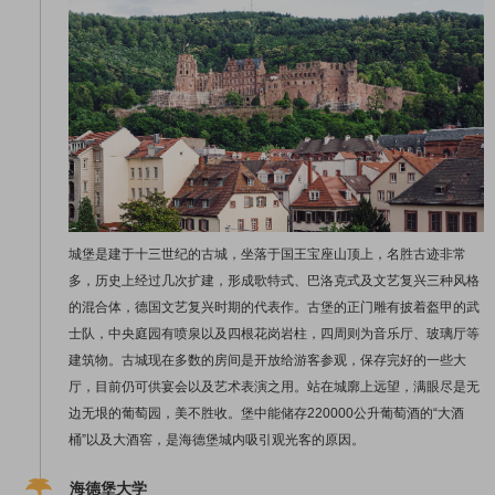
城堡是建于十三世纪的古城，坐落于国王宝座山顶上，名胜古迹非常
多，历史上经过几次扩建，形成歌特式、巴洛克式及文艺复兴三种风格
的混合体，德国文艺复兴时期的代表作。古堡的正门雕有披着盔甲的武
士队，中央庭园有喷泉以及四根花岗岩柱，四周则为音乐厅、玻璃厅等
建筑物。古城现在多数的房间是开放给游客参观，保存完好的一些大
厅，目前仍可供宴会以及艺术表演之用。站在城廓上远望，满眼尽是无
边无垠的葡萄园，美不胜收。堡中能储存220000公升葡萄酒的“大酒
桶”以及大酒窖，是海德堡城内吸引观光客的原因。
海德堡大学