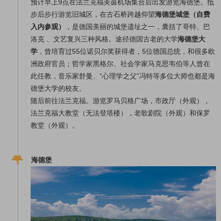
预计早上9点在法兰克福美茵机场集合后出发游览海德堡。抵
步后步行游览旧城区，在古石桥跨越仰望
海德堡城堡（自费
入内参观
）
，是德国美丽的城堡遗址之一，囊括了哥特、巴
洛克 、文艺复兴三种风格。途径德国古老的大学
海德堡大
学
，曾培育过55位诺贝尔奖获得者，5位德国总统，和很多欧
洲政府官员；哲学家黑格尔、社会学家马克思韦伯等人曾在
此任教，音乐家舒曼、“心理学之父”冯特等多位大师也都是海
德堡大学的校友。
随后前往法兰克福。游览罗马贝格广场，市政厅（外观），
法兰克福大教堂（无法登塔楼），老歌剧院（外观）和保罗
教堂（外观）。
海德堡