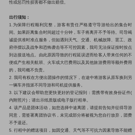
性或惩罚性损害都不做出赔偿。
出行须知：
1.为保障行程顺利完整，游客有责任严格遵守导游给出的集合时
间。如果距离集合时间超过十分钟，车子将离开不予等待。司导竭
诚提供准时准点服务，但如遇到天气、交通、机械故障、罢工、政
府停摆以及战争和恐怖袭击等不可控因素，我司无法保证按时按点
到达接送地点。由此原因导致的行程延误进而给客人带来任何的不
便或产生相关航班、火车或大巴费用以及其他旅游费用等额外费用
的，我司概不负责。
2. 我司有权在方便出团操作的情况下，在途中将游客从原车换到另
一辆车并指派不同导游和司机提供服务。
3. 以下建议会帮助您更快更好的登记报到：需携带有效身份证件(
内附照片)；请出示纸质版或电子版行程单。
4. 该产品是团体活动，如您选择中途离团，请提前告知并征得导游
同意，需签署离团协议书，未完成部分将被视为您自行放弃，团费
不予退还。
5. 行程中的赠送项目，如因交通、天气等不可抗力因素导致不能赠