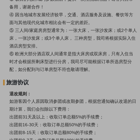
备用，谢谢合作！
④ 因当地城市发展经济较早，交通、酒店服务及设施、餐饮等方
面与其他现代化城市相比会有一定的差距。
⑤ 三人间/家庭房房型通常为：一张大床，一张沙发床；或2个单人
床，一张沙发床；或3个单人床， 三种房型，我司将根据实际入住
酒店房型安排。
⑥ 欧洲大部分酒店双人间通常是指大床房或双床房，只有入住当
时才会根据所剩床型进行分房，我司尽可能根据订单所选房型分
配，如分配到与订单房型不符也敬请理解。
旅游协议
退改规则：
如游客因个人原因取消参团或改期参团，根据您通知确认改退的日
期计算，我们会扣除以下费用：
出团前
31天及以上：收取订单总额5%的手续费；
出团前
16-30天：收取订单总额50%的手续费；
出团前
8-15天：收取订单总额80%的手续费；