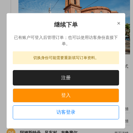
×
继续下单
已有账户可登入后管理订单；也可以使用访客身份直接下
单。
切换身份可能需要重新填写订单资料。
早餐：自理 中餐：自理 晚餐：可选香喷酥脆的德式
炸猪排。（根据情况或安排在中午，自费）
注册
旅游巴士
法兰克福/周边4星酒店
登入
D2
法兰克福 – 莱茵河畔（吕德斯海姆+德意志之角）
– 科隆
展开详情
访客登录
D3
杜塞尔多夫 - 阿姆斯特丹
展开详情
D4
阿姆斯特丹 - 风车村 - 布鲁塞尔