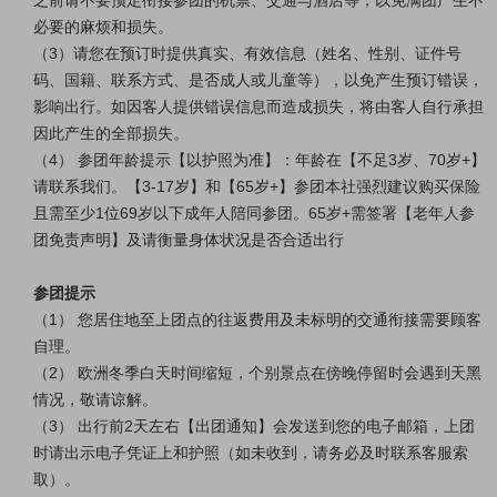
必要的麻烦和损失。
（3）请您在预订时提供真实、有效信息（姓名、性别、证件号
码、国籍、联系方式、是否成人或儿童等），以免产生预订错误，
影响出行。如因客人提供错误信息而造成损失，将由客人自行承担
因此产生的全部损失。
（4） 参团年龄提示【以护照为准】：年龄在【不足3岁、70岁+】
请联系我们。【3-17岁】和【65岁+】参团本社强烈建议购买保险
且需至少1位69岁以下成年人陪同参团。65岁+需签署【老年人参
团免责声明】及请衡量身体状况是否合适出行
参团提示
（1） 您居住地至上团点的往返费用及未标明的交通衔接需要顾客
自理。
（2） 欧洲冬季白天时间缩短，个别景点在傍晚停留时会遇到天黑
情况，敬请谅解。
（3） 出行前2天左右【出团通知】会发送到您的电子邮箱，上团
时请出示电子凭证上和护照（如未收到，请务必及时联系客服索
取）。