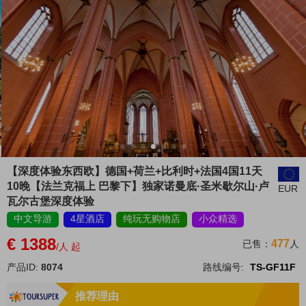
【深度体验东西欧】德国+荷兰+比利时+法国4国11天
10晚【法兰克福上 巴黎下】独家诺曼底·圣米歇尔山·卢
EUR
瓦尔古堡深度体验
中文导游
4星酒店
纯玩无购物店
小众精选
€ 1388
477
已售：
人
/人 起
产品ID:
8074
路线编号:
TS-GF11F
推荐理由