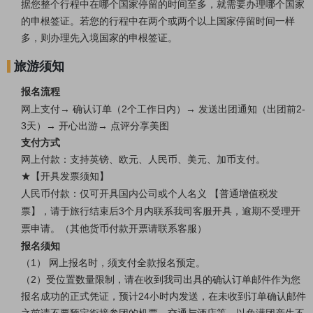
据您整个行程中在哪个国家停留的时间至多，就需要办理哪个国家
的申根签证。若您的行程中在两个或两个以上国家停留时间一样
多，则办理先入境国家的申根签证。
旅游须知
报名流程
网上支付→ 确认订单（2个工作日内）→ 发送出团通知（出团前2-
3天）→ 开心出游→ 点评分享美图
支付方式
网上付款：支持英镑、欧元、人民币、美元、加币支付。
★【开具发票须知】
人民币付款：仅可开具国内公司或个人名义 【普通增值税发
票】，请于旅行结束后3个月内联系我司客服开具，逾期不受理开
票申请。（其他货币付款开票请联系客服）
报名须知
（1） 网上报名时，须支付全款报名预定。
（2）受位置数量限制，请在收到我司出具的确认订单邮件作为您
报名成功的正式凭证，预计24小时内发送，在未收到订单确认邮件
之前请不要预定衔接参团的机票、交通与酒店等，以免满团产生不