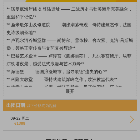
** 诺曼底海岸线 & 登陆遗址 —— 二战历史与壮美海岸完美融合，
重温和平记忆**
** 圣米歇尔山及修道院 —— 潮涨潮落奇观，哥特建筑杰作，法国
史诗级朝圣地**
** 卢瓦尔河谷城堡群 —— 尚博尔、雪侬梭、舍农索、克洛·吕斯城
堡，领略王室传奇与文艺复兴辉煌**
** 巴黎艺术殿堂 —— 卢浮宫《蒙娜丽莎》、凡尔赛宫镜厅、埃菲
尔铁塔夜景，感受法式浪漫与艺术巅峰**
** 海德堡 —— 德国浪漫城市，追寻歌德“遗失的心”**
** 科隆大教堂 —— 哥特式建筑巅峰之作，欧洲教堂代表**
** 德意志之角 —— 威廉一世骑马雕像，见证德国统一历史**
展开
** 吕德斯海姆 —— 莱茵河畔葡萄园梯田与迷人小巷，德国田园风
情体验**
出团日期
以下价格均为起价
** 阿姆斯特丹老城运河 —— 世界遗产运河，山形墙建筑林立，感
受荷兰黄金时代辉煌**
09-22 周二
€1388
** 阿姆斯特丹王宫 —— 水坝广场古典地标，皇家气息尽显**
** 玻璃运河游船 —— 乘船穿梭运河，两岸美景尽收眼底**