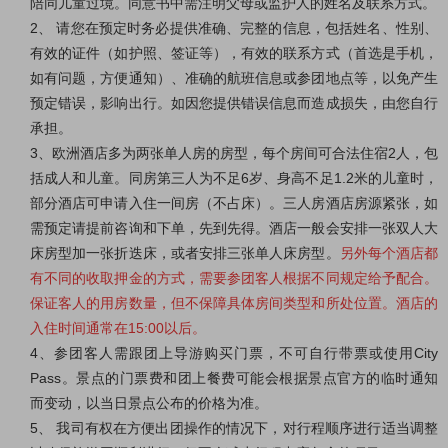
陪同儿童过境。同意书中需注明父母或监护人的姓名及联系方式。
2、 请您在预定时务必提供准确、完整的信息，包括姓名、性别、
有效的证件（如护照、签证等），有效的联系方式（首选是手机，
如有问题，方便通知）、准确的航班信息或参团地点等，以免产生
预定错误，影响出行。如因您提供错误信息而造成损失，由您自行
承担。
3、欧洲酒店多为两张单人房的房型，每个房间可合法住宿2人，包
括成人和儿童。同房第三人为不足6岁、身高不足1.2米的儿童时，
部分酒店可申请入住一间房（不占床）。三人房酒店房源紧张，如
需预定请提前咨询和下单，先到先得。酒店一般会安排一张双人大
床房型加一张折迭床，或者安排三张单人床房型。
另外每个酒店都
有不同的收取押金的方式，需要参团客人根据不同规定给予配合。
保证客人的用房数量，但不保障具体房间类型和所处位置。酒店的
入住时间通常在15:00以后。
4、参团客人需跟团上导游购买门票，不可自行带票或使用City
Pass。景点的门票费和团上餐费可能会根据景点官方的临时通知
而变动，以当日景点公布的价格为准。
5、 我司有权在方便出团操作的情况下，对行程顺序进行适当调整