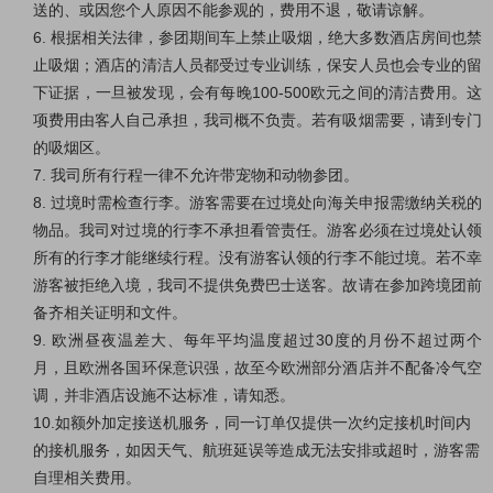
送的、或因您个人原因不能参观的，费用不退，敬请谅解。
6. 根据相关法律，参团期间车上禁止吸烟，绝大多数酒店房间也禁
止吸烟；酒店的清洁人员都受过专业训练，保安人员也会专业的留
下证据，一旦被发现，会有每晚100-500欧元之间的清洁费用。这
项费用由客人自己承担，我司概不负责。若有吸烟需要，请到专门
的吸烟区。
7. 我司所有行程一律不允许带宠物和动物参团。
8. 过境时需检查行李。游客需要在过境处向海关申报需缴纳关税的
物品。我司对过境的行李不承担看管责任。游客必须在过境处认领
所有的行李才能继续行程。没有游客认领的行李不能过境。若不幸
游客被拒绝入境，我司不提供免费巴士送客。故请在参加跨境团前
备齐相关证明和文件。
9. 欧洲昼夜温差大、每年平均温度超过30度的月份不超过两个
月，且欧洲各国环保意识强，故至今欧洲部分酒店并不配备冷气空
调，并非酒店设施不达标准，请知悉。
10.如额外加定接送机服务，同一订单仅提供一次约定接机时间内
的接机服务，如因天气、航班延误等造成无法安排或超时，游客需
自理相关费用。