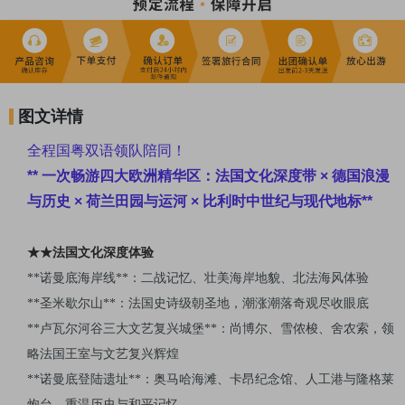
** 桑斯安斯风车村 —— 传统手工业与田园生活体验，经典荷兰乡
村风光**
** 布鲁塞尔大广场 —— 巴洛克建筑群，世界文化遗产，历史与艺
术交融**
** 中世纪建筑群 —— 市政厅、国王之家及行会建筑，感受比利时
图文详情
古城魅力**
** 尿童于连像 —— 幽默与自由精神象征，街头趣味景点**
全程国粤双语领队陪同！
** 原子塔 —— 未来主义建筑标志，科技与艺术完美结合**
** 一次畅游四大欧洲精华区：法国文化深度带 × 德国浪漫
** 悠闲与探索完美结合 —— 欧洲各地连住酒店，轻松漫步古城与
与历史 × 荷兰田园与运河 × 比利时中世纪与现代地标**
自然景观，深度体验各国风情**
★★法国文化深度体验
**
诺曼底海岸线**：二战记忆、壮美海岸地貌、北法海风体验
**
圣米歇尔山**：法国史诗级朝圣地，潮涨潮落奇观尽收眼底
**
卢瓦尔河谷三大文艺复兴城堡**：尚博尔、雪侬梭、舍农索，领
略法国王室与文艺复兴辉煌
**诺曼底登陆遗址**：奥马哈海滩、卡昂纪念馆、人工港与隆格莱
炮台，重温历史与和平记忆