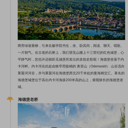
两旁绿坡垂柳，引来在极学院书生，坐、卧其间，阅读、聊天、唱歌、
一片朝气。在古老的石桥上，我们望见山腰上十三世纪的红色城堡，心
平静气时，您也许还能听见城堡所发出的哀怨史歌呢！海德堡坐落于内
卡河畔。内卡河在此处由狭窄而陡峭的 奥登山（Odenwald） 山谷流向
莱茵河河谷，并与莱茵河在海德堡西北20千米处的曼海姆交汇。著名的
海德堡城堡位于高出内卡河海拔200米高的山上，俯视狭长的海德堡老
城。
海德堡老桥