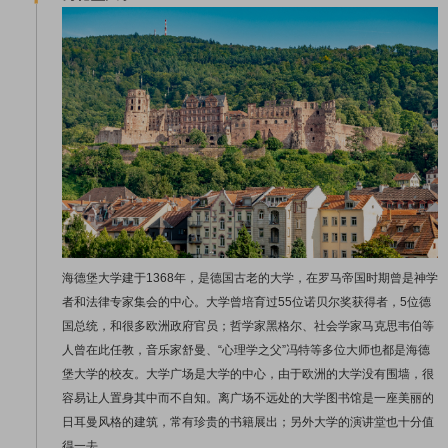
海德堡大学建于1368年，是德国古老的大学，在罗马帝国时期曾是神学
者和法律专家集会的中心。大学曾培育过55位诺贝尔奖获得者，5位德
国总统，和很多欧洲政府官员；哲学家黑格尔、社会学家马克思韦伯等
人曾在此任教，音乐家舒曼、“心理学之父”冯特等多位大师也都是海德
堡大学的校友。大学广场是大学的中心，由于欧洲的大学没有围墙，很
容易让人置身其中而不自知。离广场不远处的大学图书馆是一座美丽的
日耳曼风格的建筑，常有珍贵的书籍展出；另外大学的演讲堂也十分值
得一去。