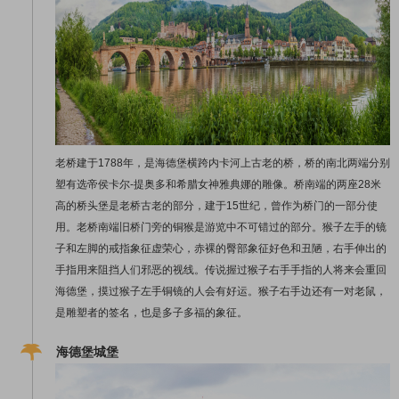
老桥建于1788年，是海德堡横跨内卡河上古老的桥，桥的南北两端分别
塑有选帝侯卡尔-提奥多和希腊女神雅典娜的雕像。桥南端的两座28米
高的桥头堡是老桥古老的部分，建于15世纪，曾作为桥门的一部分使
用。老桥南端旧桥门旁的铜猴是游览中不可错过的部分。猴子左手的镜
子和左脚的戒指象征虚荣心，赤裸的臀部象征好色和丑陋，右手伸出的
手指用来阻挡人们邪恶的视线。传说握过猴子右手手指的人将来会重回
海德堡，摸过猴子左手铜镜的人会有好运。猴子右手边还有一对老鼠，
是雕塑者的签名，也是多子多福的象征。
海德堡城堡