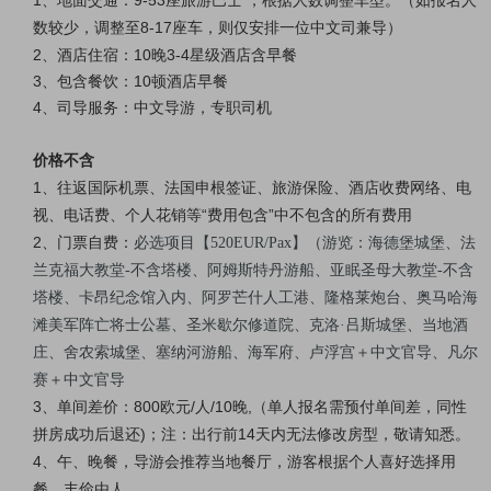
数较少，调整至8-17座车，则仅安排一位中文司兼导）
2、酒店住宿：10晚3-4星级酒店含早餐
3、包含餐饮：10顿酒店早餐
4、司导服务：中文导游，专职司机
价格不含
1、往返国际机票、法国申根签证、旅游保险、酒店收费网络、电
视、电话费、个人花销等“费用包含”中不包含的所有费用
2、门票自费：
必选项目【520EUR/Pax】（游览：海德堡城堡、法
兰克福大教堂-不含塔楼、阿姆斯特丹游船、亚眠圣母大教堂-不含
塔楼、卡昂纪念馆入内、阿罗芒什人工港、隆格莱炮台、奥马哈海
滩美军阵亡将士公墓、圣米歇尔修道院、克洛·吕斯城堡、当地酒
庄、舍农索城堡、塞纳河游船、海军府、卢浮宫＋中文官导、凡尔
赛＋中文官导
3、单间差价：800欧元/人/10晚,（单人报名需预付单间差，同性
拼房成功后退还)；注：出行前14天内无法修改房型，敬请知悉。
4、午、晚餐，导游会推荐当地餐厅，游客根据个人喜好选择用
餐，丰俭由人