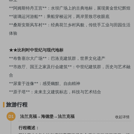
**
阿姆斯特丹王宫**：水坝广场上的古典地标，展现黄金世纪辉煌
**
玻璃运河游船**：乘船穿梭运河，两岸景致尽收眼底
**
桑斯安斯风车村**：经典荷兰乡村风貌，传统手工业与田园生活
体验
★★比利时中世纪与现代地标
**
布鲁塞尔大广场**：巴洛克建筑群，世界文化遗产
**
市政厅、国王之家及行会建筑**：中世纪建筑群，历史与艺术融
合
**
尿童于连像**：感受幽默、自由精神
**
原子塔**：未来主义建筑标志，科技与艺术结合
旅游行程
D1
法兰克福→海德堡→法兰克福
收起详情
行程概述：