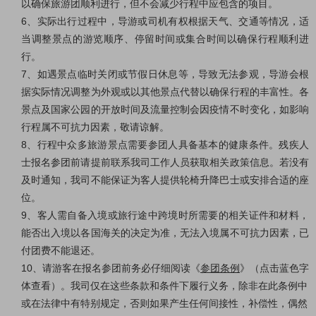
以确保旅游团顺利进行，但不会减少行程中应包含的项目。
6、实际出行过程中，导游或司机有权根据天气、交通等情况，适
当调整景点的游览顺序、停留时间或集合时间以确保行程顺利进
行。
7、如遇景点临时关闭或节假日休息等，导致无法参观，导游会根
据实际情况调整为外观或以其他景点代替以确保行程的丰富性。各
景点及国家公园的开放时间及流量控制会因疫情不时变化，如影响
行程属不可抗力因素，敬请谅解。
8、行程中众多旅游景点需要参团人具备基本的健康条件。残疾人
士报名参团前请提前联系我司工作人员获取相关政策信息。若没有
及时通知，我司不能保证为客人提供轮椅升降巴士或安排合适的座
位。
9、客人需自备入境或旅行途中跨境时所需要的相关证件和材料，
能否出入境以各国海关的决定为准，无法入境属不可抗力因素，已
付团费不能退还。
10、请游客在报名参团前务必仔细阅读《
参团条例
》（点击蓝色字
体查看）。我司仅在这些条款和条件下履行义务，除非在此条例中
或在法律中有特别规定，否则如果产生任何间接性，补偿性，偶然