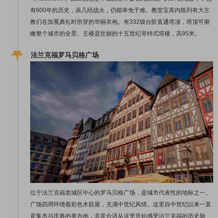
有600年的历史，虽几经战火，仍能幸免于难。教堂宝库内陈列有大主
教们在加冕典礼时所穿的华丽衣袍。有332级台阶直通塔顶，塔顶可俯
瞰整个城市的全景。主楼是壮丽的十五世纪哥特式塔楼，高95米。
法兰克福罗马贝格广场
位于法兰克福老城区中心的罗马贝格广场，是城市代表性的地标之一。
广场四周环绕着彩色木筋屋，充满中世纪风情。这里自中世纪以来一直
是集市与庆典的举办地，非常合适从这里开始感受法兰克福的历史脉