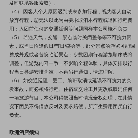
及时联系客服索取）。
（
4） 因客人个人原因迟到或未参加行程，视为客人自动
放弃行程，恕无法以此为由要求取消本行程或退回行程费
用；入团前任何的交通延误等问题同样本公司概不负责。
（
5） 若遇天气，交通，景点临时关闭整修等不可抗力因
素，或当日恰逢假日/节日/盛会等，部分景点的游览可能调
整成外观或者替换临近景点；少数团期行程游览顺序或将
调整，但游览内容一致，不影响全程体验，具体安排以行
程当日导游安排为准，不再另行通知，请您理解。
（
6） 如交通延阻、罢工、航班取消或延误不可抗力的突
发事故，而必须将行程、住宿或交通工具更改或取消任何
一项旅游节目，本公司得依照当时情况全权处理，在此情
况下团员不得借故反对及要求赔偿，所产生费用团员自行
负责。
欧洲酒店须知