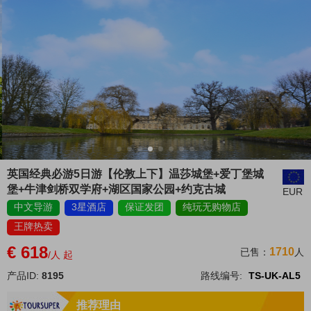
英国经典必游5日游【伦敦上下】温莎城堡+爱丁堡城
堡+牛津剑桥双学府+湖区国家公园+约克古城
EUR
中文导游
3星酒店
保证发团
纯玩无购物店
王牌热卖
€ 618
1710
已售：
人
/人 起
产品ID:
8195
路线编号:
TS-UK-AL5
推荐理由