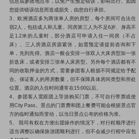
信息或参团地点等，以免产生预定错误，影响出行。如因
您提供错误信息而造成损失，由您自行承担。
3
、欧洲酒店多为两张单人房的房型，每个房间可合法住
宿
2
人，包括成人和儿童。同房第三人为不足
6
岁、身高不
足
1.2
米的儿童时，部分酒店可申请入住一间房（不占
床）。三人房酒店房源紧张，如需预定请提前咨询和下
单，先到先得。酒店一般会安排一张双人大床房型加一张
折迭床，或者安排三张单人床房型。另外每个酒店都有不
同的收取押金的方式，需要参团客人根据不同规定给予配
合。保证客人的用房数量，但不保障具体房间类型和所处
位置。酒店的入住时间通常在
15:00
以后。
4
、参团客人需跟团上导游购买门票，不可自行带票或使
用
City Pass
。景点的门票费和团上餐费可能会根据景点官
方的临时通知而变动，以当日景点公布的价格为准。
5
、 我司有权在方便出团操作的情况下，对行程顺序进行
适当调整以确保旅游团顺利进行，但不会减少行程中应包