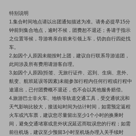
特别说明
1.集合时间地点请以出团通知描述为准。
请务必提早15分
钟前到集合地点，逾时不候，团费恕不退还；务请于指示
之位置等候，导游将亲自前来引领上车，切勿自行四处找
车。
2.如因个人原因未能按时上团，建议自行联系导游追团，
此间涉及所有费用请游客自理。
3.如因个人原因(拒签、无旅行证件、迟到、生病、意外、
航变、航班延误等因素)未能参加行程内任何行程或行程中
途退出，已付团费概不退还，也不会以其他服务赔偿。
4.旅游巴士非火车、地铁等轨道交通工具，受交通状况和
天气影响比较大，接送站时间为估计时间，如需预定返程
火车或汽车票，建议您尽量留出至少1个小时的换乘时
间，避免交通堵塞或意外状况延迟而耽误您的行程；如需
前往机场，建议至少预留3小时至机场办理入关手续时