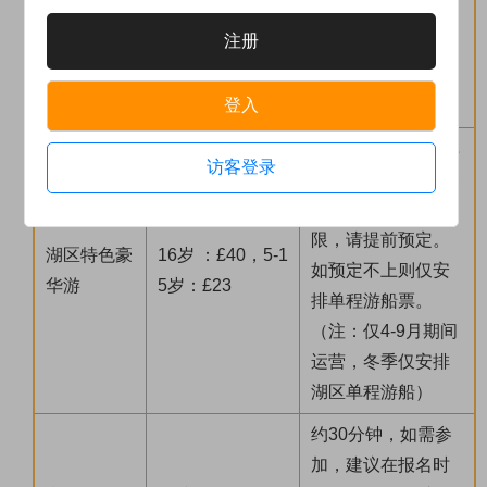
文讲解
为准。 （注：参加
注册
牛津中文讲解，则
无时间参观基督学
登入
院，仅二选一）
含蒸汽小火车票+单
访客登录
程游船票+预定服务
费。 火车班次与有
限，请提前预定。
湖区特色豪
16岁 ：£40，5-1
如预定不上则仅安
华游
5岁：£23
排单程游船票。
（注：仅4-9月期间
运营，冬季仅安排
湖区单程游船）
约30分钟，如需参
加，建议在报名时