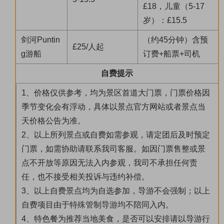
£18，儿童（5-17
岁）：£15.5
剑河Puntin
（约45分钟）含预
£25/人起
g游船
订费+船票+司机
自费提示
1、价格仅供参考，均为景区首道大门票，门票价格因
季节变化会有浮动，具体以景点官方网站或者景点当
天价格公告为准。
2、以上所列景点或自费如需参观，请定团后及时预定
门票，如需协助请联系我司客服。如因门票售整或景
点不开放等原因无法入内参观，我司不承担任何责
任，也不接受相关投诉与违约补偿。
3、以上自费景点均为自选参加，导游不会强制；以上
自费项目由于特殊管制导游均不陪同入内。
4、特色餐为推荐当地美食，是否可以安排请以导游行