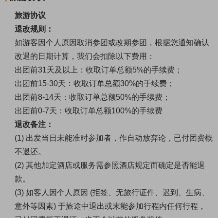
旅游协议
退改规则：
如游客因个人原因取消参团或改期参团，根据您通知确认
改退的日期计算，我们会扣除以下费用：
出团前
31
天及以上：收取订单总额
5%
的手续费；
出团前
15-30
天：收取订单总额
30%
的手续费；
出团前
8-14
天：收取订单总额
50%
的手续费；
出团前
0-7
天：收取订单总额
100%
的手续费
退改备注：
(1)
出发当日未能准时参加者，作自动放弃论，已付团费概
不退还。
(2)
其他加定酒店或服务需参照酒店规定而确定是否能退
款。
(3)
如客人因个人原因
(
拒签、无旅行证件、迟到、生病、
意外等因素
)
于旅途中退出或末能参加行程内任何行程，