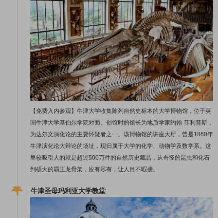
【免费入内参观】牛津大学收集陈列自然史标本的大学博物馆，位于英
国牛津大学基伯尔学院对面。创馆时的馆长为地质学家约翰·菲利普斯，
为达尔文演化论的主要怀疑者之一。该博物馆的讲座大厅，曾是1860年
牛津演化论大辩论的场址，现归属于大学的化学、动物学及数学系。这
里较吸引人的就是超过500万件的自然历史藏品，从奇怪的昆虫和化石
到硕大的霸王龙骨架，应有尽有，让人目不暇接。
牛津圣母玛利亚大学教堂