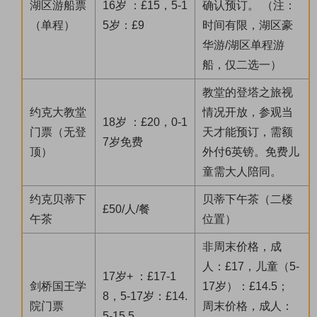
湖区游船票
16岁 ：£15，5-1
确认预订。 （注：
（单程）
5岁：£9
时间有限，湖区豪
华游/湖区单程游
船，仅二选一）
教堂的登塔之旅视
约克大教堂
情况开放，参观当
18岁 ：£20，0-1
门票（无登
天才能预订，需额
7岁免费
顶）
外付6英镑。免费儿
童需大人陪同。
约克贝蒂下
贝蒂下午茶（二楼
£50/人/餐
午茶
位置）
非周末价格，成
人：£17，儿童（5-
17岁+ ：£17-1
剑桥国王学
17岁）：£14.5；
8，5-17岁：£14.
院门票
周末价格，成人：
5-15.5