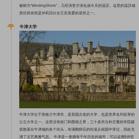
被称为“WindingShore”，几经演变才演化成今天的温莎。这里的温莎城
堡目前依然是伊莉莎白女王至喜爱的居所之一。
牛津大学
牛津大学位于英格兰牛津市，是英国古老的大学，也是世界名列前茅的
公立大学之一。这里没有校门和围墙之界，三十多所古朴庄重的学院建
筑散落在牛津城的各个街头，布满鹅卵石的街道从校园中穿过，四处充
满了文艺典雅气息。 牛津是一座拥有千年历史的城市，可以追溯到8世