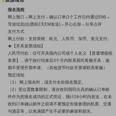
报名流程
网上预订
→网上支付→确认订单(1个工作日内通过EM)→
导游信息(出团前2天EM发送)→开心出游→分享点评
支付方式
网上付款：支持英镑、欧元、人民币、加币、美元支付。
★【开具发票须知】
人民币付款：仅可开具国内公司或个人名义
【普通增值税
发票】，请于旅行结束后
3个月内联系我司客服开具，逾
期不受理开票申请。（其他货币付款开票请联系客服）
预定须知
（
1） 网上报名时，须支付全款报名预定。
（
2）受位置数量限制，请在收到我司出具的确认订单邮
件作为您报名成功的正式凭证，预计24小时内发送，在未
收到订单确认邮件之前请不要预定衔接参团的机票、交通
与酒店等，以免满团产生不必要的麻烦和损失。