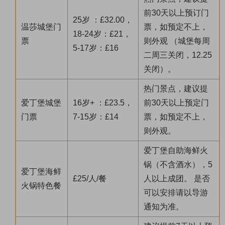
前30天以上预订门
25岁 ：£32.00，
温莎城堡门
票，如预定不上，
18-24岁：£21，
票
则外观 （城堡每周
5-17岁：£16
二周三关闭，12.25
关闭）。
热门景点，建议提
爱丁堡城堡
16岁+ ：£23.5，
前30天以上预定门
门票
7-15岁：£14
票，如预定不上，
则外观。
爱丁堡自助海鲜火
锅（不含酒水），5
爱丁堡海鲜
£25/人/餐
人以上成团。 是否
火锅特色餐
可以安排请以导游
通知为准。