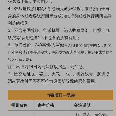
好选择用餐，丰俭由人；
4、
强烈建议参团客人务必购买旅游保险，来防护由于自
身的身体或者客观原因等造成的旅行前或者旅行期间自身
利益的损失。
5、
不含英国签证、往返机票、酒店收费网络、电视、电
话费等
“费用包含”中不包含的所有费用；
6、
单间差价，240
英镑
/人/4晚
(
单人报名需预付单间差，如需
同性拼房请订单备注需求，拼房成功再退单间差，拼房不成功将全
)。
程入住单人房
注：出行前
14日内无法修改房型，请知悉。
7、因交通延阻、罢工、天气、飞机、机器故障、航班取
消或更改时间等不可抗力原因所导致的额外费用。
自费项目一览表
项目名称
参考价格
备注说明
热门景点，建议提