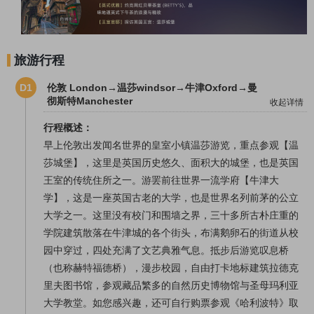
旅游行程
D1
伦敦 London→温莎windsor→牛津Oxford→曼
彻斯特Manchester
收起详情
行程概述：
早上伦敦出发闻名世界的皇室小镇温莎游览，重点参观【温
莎城堡】，这里是英国历史悠久、面积大的城堡，也是英国
王室的传统住所之一。游罢前往世界一流学府【牛津大
学】，这是一座英国古老的大学，也是世界名列前茅的公立
大学之一。这里没有校门和围墙之界，三十多所古朴庄重的
学院建筑散落在牛津城的各个街头，布满鹅卵石的街道从校
园中穿过，四处充满了文艺典雅气息。抵步后游览叹息桥
（也称赫特福德桥），漫步校园，自由打卡地标建筑拉德克
里夫图书馆，参观藏品繁多的自然历史博物馆与圣母玛利亚
大学教堂。如您感兴趣，还可自行购票参观《哈利波特》取