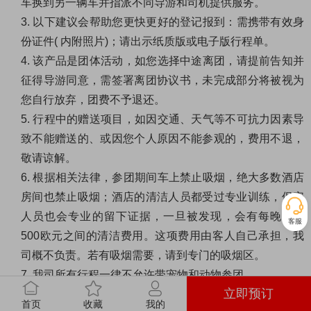
车换到另一辆车并指派不同导游和司机提供服务。
3.
以下建议会帮助您更快更好的登记报到：需携带有效身
份证件
(
内附照片
)
；请出示纸质版或电子版行程单。
4.
该产品是团体活动，如您选择中途离团，请提前告知并
征得导游同意，需签署离团协议书，未完成部分将被视为
您自行放弃，团费不予退还。
5.
行程中的赠送项目，如因交通、天气等不可抗力因素导
致不能赠送的、或因您个人原因不能参观的，费用不退，
敬请谅解。
6.
根据相关法律，参团期间车上禁止吸烟，绝大多数酒店
房间也禁止吸烟；酒店的清洁人员都受过专业训练，保安
人员也会专业的留下证据，一旦被发现，会有每晚
100-
客服
500
欧元之间的清洁费用。这项费用由客人自己承担，我
司概不负责。若有吸烟需要，请到专门的吸烟区。
7.
我司所有行程一律不允许带宠物和动物参团。
立即预订
8.
过境时需检查行李。游客需要在过境处向海关申报需缴
首页
收藏
我的