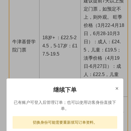
建议提前7天以上预
定门票，如预定不
上，则外观。 旺季
价格（3月22-4月18
日，6月28-10月3
18岁+ ：£22.5-2
牛津基督学
日）：成人：£24.
4.5，5-17岁：£1
院门票
5，儿童：£19.5；
7.5-19.5
淡季价格（4月19
日-6月27日）：成
人：£22.5，儿童
（5-17岁）：£17.
×
继续下单
5。
牛津中文讲解*2小
已有账户可登入后管理订单；也可以使用访客身份直接下
单。
时，为拼团，5人以
上成团，是否可以
切换身份可能需要重新填写订单资料。
牛津大学中
安排请以导游通知
25英镑/人