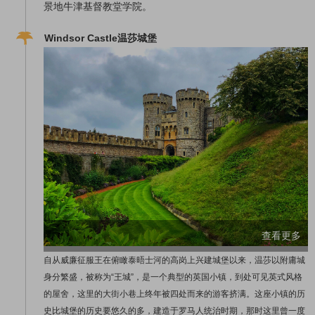
景地牛津基督教堂学院。
Windsor Castle温莎城堡
查看更多
自从威廉征服王在俯瞰泰晤士河的高岗上兴建城堡以来，温莎以附庸城
身分繁盛，被称为“王城”，是一个典型的英国小镇，到处可见英式风格
的屋舍，这里的大街小巷上终年被四处而来的游客挤满。这座小镇的历
史比城堡的历史要悠久的多，建造于罗马人统治时期，那时这里曾一度