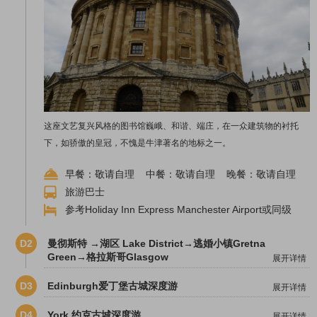
这座文艺复兴风格的图书馆巍峨、和谐、端庄，在一众建筑物的衬托
下，如骄傲的皇冠，不愧是牛津著名的地标之一。
早餐：敬请自理 中餐：敬请自理 晚餐：敬请自理
旅游巴士
参考Holiday Inn Express Manchester Airport或同级
D2
曼彻斯特 →湖区 Lake District→逃婚小镇Gretna
Green→格拉斯哥Glasgow
展开详情
D3
Edinburgh爱丁堡古城深度游
展开详情
D4
York 约克古城深度游
展开详情