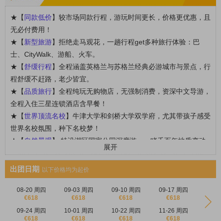
★【
同款低价
】较市场同款行程，游玩时间更长，价格更优惠，且
无必付费用！
★【
新型旅游
】拒绝走马观花，一趟行程get多种旅行体验：巴
士、CityWalk、游船、火车。
★【
舒缓行程
】全程涵盖英格兰与苏格兰经典必游城市与景点，行
程舒缓不赶路，老少皆宜。
★【
品质旅行
】全程纯玩无购物店，无强制消费，资深中文导游，
全程入住三星连锁酒店含早餐！
★【
世界顶流名校
】牛津大学和剑桥大学双学府，尤其带孩子感受
世界名校氛围，种下名校梦！
★【
自然景观
】 特设湖区国家公园深度游，一睹千百年地质变动
展开
的天然美景，湖泊！
★【
爱丁堡深度游
】漫步在爱丁堡古城的任何一条街道，都仿佛走
出团日期
以下价格均为起价
进一部浪漫的苏格兰老电影！
★【
影视同款
】《哈利波特》同款取景地：对角巷原型约克肉铺
08-20 周四
09-03 周四
09-10 周四
09-17 周四
€618
€618
€618
€618
街、温德米尔湖与牛津。
09-24 周四
10-01 周四
10-22 周四
11-26 周四
★【
英式下午茶
】约克网红餐厅贝蒂茶室Betty’s Tea Room，感受
€618
€618
€618
€618