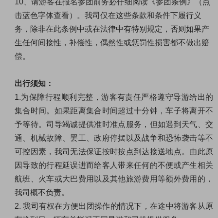
10
、请游客在报名参团前务必仔细阅读《
参团条例
》（点
击蓝色字体查看）。我司仅在这些条款和条件下履行义
务，除非在此条例中或在法律中有特别规定，否则如果产
生任何间接性，补偿性，偶然性或惩罚性损害都不做出赔
偿。
出行须知：
1.
为保障行程顺利完整，游客有责任严格遵守导游给出的
集合时间。如果距离集合时间超过十分钟，车子将离开不
予等待。司导竭诚提供准时准点服务，但如遇到天气、交
通、机械故障、罢工、政府停摆以及战争和恐怖袭击等不
可控因素，我司无法保证按时按点到达接送地点。由此原
因导致的行程延误进而给客人带来任何的不便或产生相关
航班、火车或大巴费用以及其他旅游费用等额外费用的，
我司概不负责。
2.
我司有权在方便出团操作的情况下，在途中将游客从原