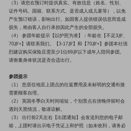
（
3）请您在预订时提供真实、有效信息（姓名、性别、
证件号码、国籍、联系方式、是否成人或儿童等），以免
产生预订错误，影响出行。如因客人提供错误信息而造成
损失，将由客人自行承担因此产生的全部损失。
（
4
）
参团年龄提示【以护照为准】：年龄在【不足
3
岁、
70
岁
+
】请联系我们。【
3-17
岁】和【
70
岁
+
】参团本社强
烈建议购买保险且需至少
1
位
69
岁以下成年人陪同参团。
请衡量身体状况是否合适出行。
参团提示
（
1） 您居住地至上团点的往返费用及未标明的交通衔接
需要顾客自理。
（
2） 英国冬季白天时间缩短，个别景点在傍晚停留时会
遇到天黑情况，敬请谅解。
（
3） 出行前2天左右【出团通知】会发送到您的电子邮
箱，上团时请出示电子凭证上和护照（如未收到，请务必