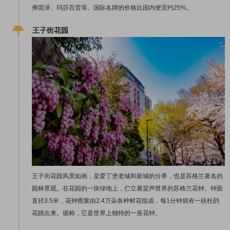
弗雷泽、玛莎百货等。国际名牌的价格比国内便宜约25%。
王子街花园
王子街花园风景如画，是爱丁堡老城和新城的分界，也是苏格兰著名的
园林景观。在花园的一块绿地上，伫立着蜚声世界的苏格兰花钟。钟面
直径3.5米，花钟图案由2.4万朵各种鲜花组成，每1分钟就有一枝杜鹃
花跳出来。据称，它是世界上独特的一座花钟。