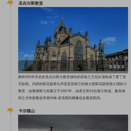
圣吉尔斯教堂
查看更多
拥有900年历史的圣吉尔斯大教堂独特的苏格兰王冠尖顶构成了爱丁堡
天际线。内部的蓟花勋章礼拜堂是苏格兰的骑士团蓟花勋章骑士团的小
教堂，由詹姆斯七世建立于1687年，由君主和16位骑士组成。极具雄
辩之才的新教改革者约翰·诺克斯的雕像也在教堂院内。
卡尔顿山