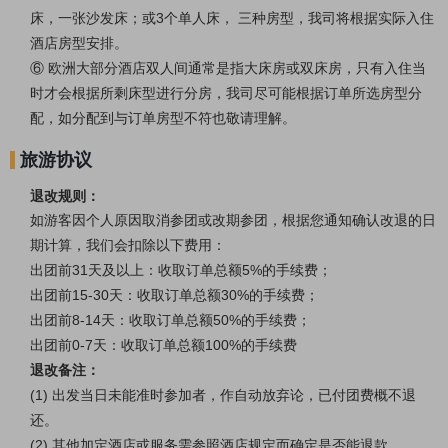
床，一张沙发床；或3个单人床， 三种房型，我司将根据实际入住
酒店房型安排。
⑥ 欧洲大部分酒店双人间通常是指大床房或双床房，只有入住当
时才会根据所剩床型进行分房，我司尽可能根据订单所选房型分
配，如分配到与订单房型不符也敬请理解。
旅游协议
退改规则：
如游客因个人原因取消参团或改期参团，根据您通知确认改退的日
期计算，我们会扣除以下费用：
出团前
31天及以上：收取订单总额5%的手续费；
出团前
15-30天：收取订单总额30%的手续费；
出团前
8-14天：收取订单总额50%的手续费；
出团前
0-7天：收取订单总额100%的手续费
退改备注：
(1) 出发当日未能准时参加者，作自动放弃论，已付团费概不退
还。
(2) 其他加定酒店或服务需参照酒店规定而确定是否能退款。