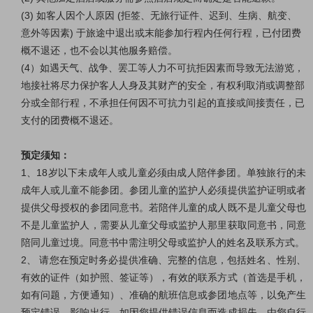
(3) 如客人因个人原因 (拒签、无旅行证件、迟到、生病、航变、
意外等因素) 于旅途中退出或末能参加行程内任何行程，已付团费
概不退还，也不会以其他服务赔偿。
(4）如遇天气、战争、罢工等人力不可抗拒因素而导致无法游览，
地接社将尽力保护客人人身及其财产的安全，有权利取消或调整部
分或全部行程，不承担任何因不可抗力引起的直接或间接责任，已
支付的团费概不退还。
预定须知：
1、18岁以下未成年人或儿童必须由成人陪伴参团。单独旅行的未
成年人或儿童不能参团。参团儿童的监护人必须提供监护证明或者
提供父母授权的参团同意书。若陪伴儿童的成人既不是儿童父母也
不是儿童监护人，需要从儿童父母或监护人那里获取同意书，同意
陪同儿童过境。同意书中需注明父母或监护人的姓名及联系方式。
2、 请您在预定时务必提供准确、完整的信息，包括姓名、性别、
有效的证件（如护照、签证等），有效的联系方式（首选是手机，
如有问题，方便通知）、准确的航班信息或参团地点等，以免产生
预定错误，影响出行。如因您提供错误信息而造成损失，由您自行