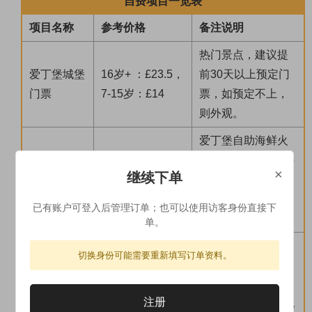
自费项目一览表
项目名称
参考价格
备注说明
热门景点，建议提
爱丁堡城堡
16岁+ ：£23.5，
前30天以上预定门
门票
7-15岁：£14
票，如预定不上，
则外观。
爱丁堡自助海鲜火
锅（不含酒水），5
爱丁堡海鲜
×
继续下单
£25/人/餐
人以上成团。 是否
火锅特色餐
可以安排请以导游
已有账户可登入后管理订单；也可以使用访客身份直接下
通知为准。
单。
教堂的登塔之旅视
切换身份可能需要重新填写订单资料。
约克大教堂
情况开放，参观当
18岁 ：£20，0-1
门票（无登
天才能预订，需额
7岁免费
注册
顶）
外付6英镑。免费儿