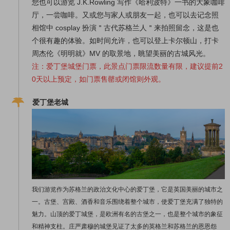
您也可以游览 J.K.Rowling 写作《哈利波特》一书的大象咖啡
厅，一尝咖啡。又或您与家人或朋友一起，也可以去记念照
相馆中 cosplay 扮演＂古代苏格兰人＂来拍照留念，这是也
个很有趣的体验。如时间允许，也可以登上卡尔顿山，打卡
周杰伦《明明就》MV 的取景地，眺望美丽的古城风光。
注：爱丁堡城堡门票，此景点门票限流数量有限，建议提前2
0
天以上预定，如门票售罄或闭馆则外观。
爱丁堡老城
我们游览作为苏格兰的政治文化中心的爱丁堡，它是英国美丽的城市之
一。古堡、宫殿、酒香和音乐围绕着整个城市，使爱丁堡充满了独特的
魅力。山顶的爱丁城堡，是欧洲有名的古堡之一，也是整个城市的象征
和精神支柱。庄严肃穆的城堡见证了太多的英格兰和苏格兰的恩恩怨