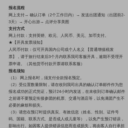
报名流程
网上支付→ 确认订单（2个工作日内）→ 发送出团通知（出团前2-
3天）→ 开心出游→ 点评分享美图
支付方式
网上付款：支持英镑、欧元、人民币、美元、加币支付。
★【开具发票须知】
人民币付款：仅可开具国内公司或个人名义 【普通增值税发
票】，请于旅行结束后3个月内联系我司客服开具，逾期不受理开
票申请。（其他货币付款开票请联系客服）
报名须知
（1） 网上报名时，须支付全款报名预定。
（2）受位置数量限制，请在收到我司出具的确认订单邮件作为您
报名成功的正式凭证，预计24小时内发送，在未收到订单确认邮件
之前请不要预定衔接参团的机票、交通与酒店等，以免满团产生不
必要的麻烦和损失。
（3）请您在预订时提供真实、有效信息（姓名、性别、证件号
码、国籍、联系方式、是否成人或儿童等），以免产生预订错误，
影响出行。如因客人提供错误信息而造成损失，将由客人自行承担