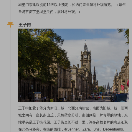
城堡门票建议提前15天以上预定，如遇门票售罄将外观游览。 （每年
圣诞节爱丁堡城堡关闭，届时将外观。）
王子街
王子街把爱丁堡分为新旧二城，北面分为新城，南面为旧城。新，旧两
城之间有一座长条山丘，天然壁垒分明。南侧则是一片青翠的绿地，东
端尽头是王子街花园。王子街全长不过一里，许多高档名牌的商店汇聚
在此条马路旁。在街的西端，有Jenner、Zara、Bhs、Debenhams、