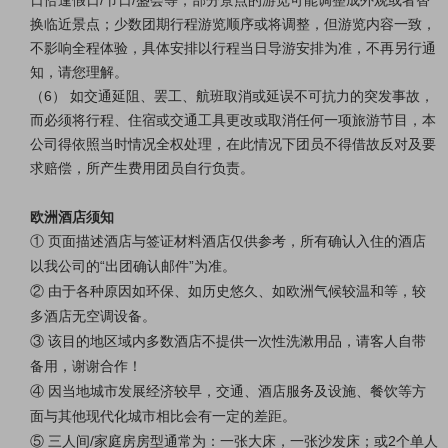
日恰逢假日/节日/盛会等，部分景点的游览可能调整成外观或者替
换临近景点；少数团期行程游览顺序或将调整，但游览内容一致，
不影响全程体验，具体安排以行程当日导游安排为准，不再另行通
知，请您理解。
（6） 如交通延阻、罢工、航班取消或延误不可抗力的突发事故，
而必须将行程、住宿或交通工具更改或取消任何一项旅游节目，本
公司得依照当时情况全权处理，在此情况下团员不得借故反对及要
求赔偿，所产生费用团员自行负责。
欧洲酒店须知
① 页面描述酒店与签证材料酒店仅供参考，所有确认入住的酒店
以我公司的“出团确认邮件”为准。
② 由于各种原因如环保、如历史悠久、如欧洲气候较温和等，较
多酒店无空调设备。
③ 该目的地区域内多数酒店不提供一次性洗漱用品，请客人自带
备用，谢谢合作！
④ 因当地城市发展经济较早，交通、酒店服务及设施、餐饮等方
面与其他现代化城市相比会有一定的差距。
⑤ 三人间/家庭房房型通常为：一张大床，一张沙发床；或2个单人