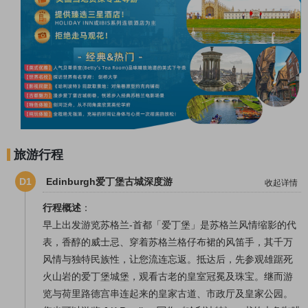
旅游行程
D1
Edinburgh爱丁堡古城深度游
收起详情
行程概述
：
早上出发游览苏格兰-首都「爱丁堡」是苏格兰风情缩影的代
表，香醇的威士忌、穿着苏格兰格仔布裙的风笛手，其千万
风情与独特民族性，让您流连忘返。抵达后，先参观雄踞死
火山岩的爱丁堡城堡，观看古老的皇室冠冕及珠宝。继而游
览与荷里路德宫串连起来的皇家古道、市政厅及皇家公园。