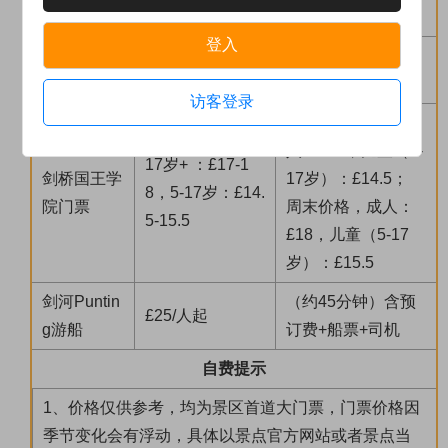
童需大人陪同。
登入
约克贝蒂下
贝蒂下午茶（二楼
£50/人/餐
午茶
位置）
访客登录
非周末价格，成
人：£17，儿童（5-
17岁+ ：£17-1
剑桥国王学
17岁）：£14.5；
8，5-17岁：£14.
院门票
周末价格，成人：
5-15.5
£18，儿童（5-17
岁）：£15.5
剑河Puntin
（约45分钟）含预
£25/人起
g游船
订费+船票+司机
自费提示
1、价格仅供参考，均为景区首道大门票，门票价格因
季节变化会有浮动，具体以景点官方网站或者景点当