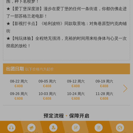
围，种下名校梦！
★【爱丁堡深度游】漫步在爱丁堡的任何一条街道，你都仿佛走进
了一部苏格兰老电影！
★【影视打卡点】《哈利波特》同款取景地：对角巷原型约克肉铺
街
★【纯玩体验】全程绝无强消，充裕的时间用来给身体与心灵一次
彻底的放松！
出团日期
以下价格均为起价
08-22 周六
09-05 周六
09-12 周六
09-19 周六
€408
€408
€408
€408
09-26 周六
10-03 周六
10-24 周六
11-28 周六
€408
€408
€408
€408