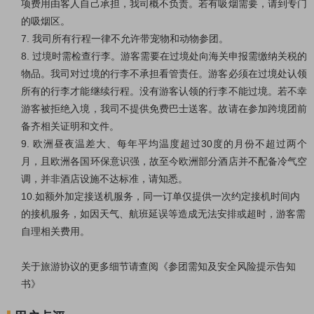
项费用由客人自己承担，我司概不负责。若有吸烟需要，请到专门
的吸烟区。
7. 我司所有行程一律不允许带宠物和动物参团。
8. 过境时需检查行李。游客需要在过境处向海关申报需缴纳关税的
物品。我司对过境的行李不承担看管责任。游客必须在过境处认领
所有的行李才能继续行程。没有游客认领的行李不能过境。若不幸
游客被拒绝入境，我司不提供免费巴士送客。故请在参加跨境团前
备齐相关证明和文件。
9. 欧洲昼夜温差大、每年平均温度超过30度的月份不超过两个
月，且欧洲各国环保意识强，故至今欧洲部分酒店并不配备冷气空
调，并非酒店设施不达标准，请知悉。
10.如额外加定接送机服务，同一订单仅提供一次约定接机时间内
的接机服务，如因天气、航班延误等造成无法安排或超时，游客需
自理相关费用。
关于旅游协议的更多细节请查阅《
参团需知及安全风险提示告知
书
》