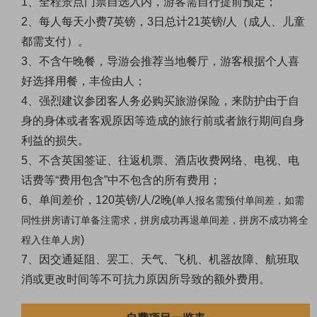
1、
全程景点门票自选入内，游客需自行提前预定；
2、
每人每天小费7英镑，3日总计21英镑/人（成人、儿童
都需支付）。
3、
不含午晚餐，导游会推荐当地餐厅，游客根据个人喜
好选择用餐，丰俭由人；
4、
强烈建议参团客人务必购买旅游保险，来防护由于自
身的身体或者客观原因等造成的旅行前或者旅行期间自身
利益的损失。
5、
不含英国签证、往返机票、酒店收费网络、电视、电
话费等“费用包含”中不包含的所有费用；
6、
单间差价，120英镑/人/2晚(
单人报名需预付单间差，如需
同性拼房请订单备注需求，拼房成功再退单间差，拼房不成功将全
)
程入住单人房
7、因交通延阻、罢工、天气、飞机、机器故障、航班取
消或更改时间等不可抗力原因所导致的额外费用。