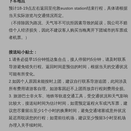
下车地点
预计18-19点左右返回至伦敦euston station结束行程，具体请根据
当天实际游览与交通情况而定。
（不排除因为路况、天气等不可抗拒因素导致的延误，我公司不赔
偿个人经济损失，因此不建议客人购买当晚离开下团城市的车票或
者机票。）
接送站小贴士：
1.请务必提早15分钟抵达集合点，接人停留约5分钟，请及时联系
导游避免错失行程。返回时间是预估的时间，根据当天的交通状况
可能有所变化。
2.如因个人原因未能按时上团，建议自行联系导游追团，此间涉及
所有费用请游客自理。如游客因赶不上团而放弃行程则费用全损。
3. 旅游巴士非火车、地铁等轨道交通工具，受交通状况和天气影响
比较大，接送站时间为估计时间，如需预定返程火车或汽车票，建
议您尽量留出至少1个小时的换乘时间，避免交通堵塞或意外状况
延迟而耽误您的行程；如需前往机场，建议至少预留3小时至机场
办理入关手续时间。