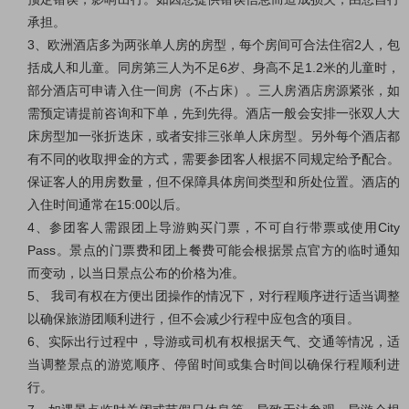
承担。
3、欧洲酒店多为两张单人房的房型，每个房间可合法住宿2人，包
括成人和儿童。同房第三人为不足6岁、身高不足1.2米的儿童时，
部分酒店可申请入住一间房（不占床）。三人房酒店房源紧张，如
需预定请提前咨询和下单，先到先得。酒店一般会安排一张双人大
床房型加一张折迭床，或者安排三张单人床房型。另外每个酒店都
有不同的收取押金的方式，需要参团客人根据不同规定给予配合。
保证客人的用房数量，但不保障具体房间类型和所处位置。酒店的
入住时间通常在15:00以后。
4、参团客人需跟团上导游购买门票，不可自行带票或使用City
Pass。景点的门票费和团上餐费可能会根据景点官方的临时通知
而变动，以当日景点公布的价格为准。
5、 我司有权在方便出团操作的情况下，对行程顺序进行适当调整
以确保旅游团顺利进行，但不会减少行程中应包含的项目。
6、实际出行过程中，导游或司机有权根据天气、交通等情况，适
当调整景点的游览顺序、停留时间或集合时间以确保行程顺利进
行。