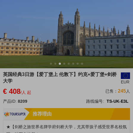
英国经典3日游【爱丁堡上 伦敦下】约克+爱丁堡+剑桥
大学
EUR
€ 408
245
已售：
人
/人 起
产品ID:
8209
路线编号:
TS-UK-E3L
推荐理由
★【剑桥之旅世界名牌学府剑桥大学，尤其带孩子感受世界名校氛