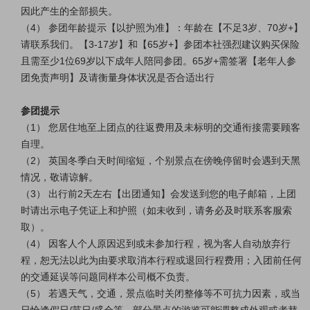
因此产生的全部损失。
（4） 参团年龄提示【以护照为准】：年龄在【不足3岁、70岁+】
请联系我们。【3-17岁】和【65岁+】参团本社强烈建议购买保险
且需至少1位69岁以下成年人陪同参团。65岁+需签署【老年人参
团免责声明】及请衡量身体状况是否合适出行
参团提示
（1） 您居住地至上团点的往返费用及未标明的交通衔接需要顾客
自理。
（2） 英国冬季白天时间缩短，个别景点在傍晚停留时会遇到天黑
情况，敬请谅解。
（3） 出行前2天左右【出团通知】会发送到您的电子邮箱，上团
时请出示电子凭证上和护照（如未收到，请务必及时联系客服索
取）。
（4） 因客人个人原因迟到或未参加行程，视为客人自动放弃行
程，恕无法以此为由要求取消本行程或退回行程费用；入团前任何
的交通延误等问题同样本公司概不负责。
（5） 若遇天气，交通，景点临时关闭整修等不可抗力因素，或当