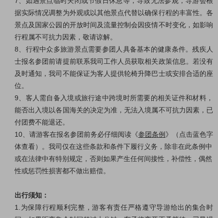
7、如遇景点临时关闭或节假日休息等，导致无法参观，导游会根
据实际情况调整为外观或以其他景点代替以确保行程的丰富性。各
景点及国家公园的开放时间及流量控制会因疫情不时变化，如影响
行程属不可抗力因素，敬请谅解。
8、行程中众多旅游景点需要参团人具备基本的健康条件。残疾人
士报名参团前请提前联系我司工作人员获取相关政策信息。若没有
及时通知，我司不能保证为客人提供轮椅升降巴士或安排合适的座
位。
9、客人需自备入境或旅行途中跨境时所需要的相关证件和材料，
能否出入境以各国海关的决定为准，无法入境属不可抗力因素，已
付团费不能退还。
10、请游客在报名参团前务必仔细阅读《
参团条例
》（点击蓝色字
体查看）。我司仅在这些条款和条件下履行义务，除非在此条例中
或在法律中有特别规定，否则如果产生任何间接性，补偿性，偶然
性或惩罚性损害都不做出赔偿。
出行须知：
1.为保障行程顺利完整，游客有责任严格遵守导游给出的集合时