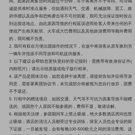
间。如果距离集合时间超过十分钟，车子将离开不予等待。司导竭
诚提供准时准点服务，但如遇到天气、交通、机械故障、罢工、政
府停摆以及战争和恐怖袭击等不可控因素，我司无法保证按时按点
到达接送地点。由此原因导致的行程延误进而给客人带来任何的不
便或产生相关航班、火车或大巴费用以及其他旅游费用等额外费用
的，我司概不负责。
2. 我司有权在方便出团操作的情况下，在途中将游客从原车换到另
一辆车并指派不同导游和司机提供服务。
3. 以下建议会帮助您更快更好的登记报到：需携带有效身份证件(
内附照片)；请出示纸质版或电子版行程单。
4. 该产品是团体活动，如您选择中途离团，请提前告知并征得导游
同意，需签署离团协议书，未完成部分将被视为您自行放弃，团费
不予退还。
5. 行程中的赠送项目，如因交通、天气等不可抗力因素导致不能赠
送的、或因您个人原因不能参观的，费用不退，敬请谅解。
6. 根据相关法律，参团期间车上禁止吸烟，绝大多数酒店房间也禁
止吸烟；酒店的清洁人员都受过专业训练，保安人员也会专业的留
下证据，一旦被发现，会有每晚100-500欧元之间的清洁费用。这