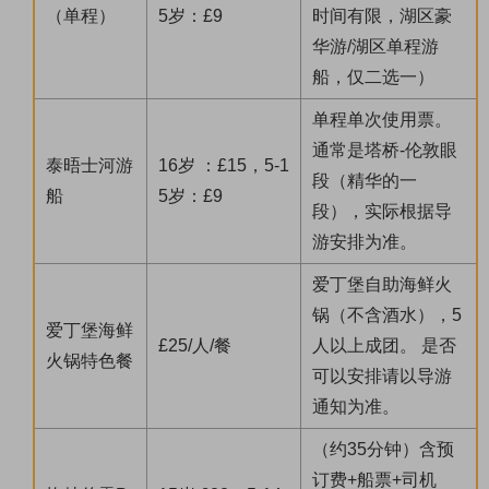
（单程）
5岁：£9
时间有限，湖区豪
华游/湖区单程游
船，仅二选一）
单程单次使用票。
通常是塔桥-伦敦眼
泰晤士河游
16岁 ：£15，5-1
段（精华的一
船
5岁：£9
段），实际根据导
游安排为准。
爱丁堡自助海鲜火
锅（不含酒水），5
爱丁堡海鲜
£25/人/餐
人以上成团。 是否
火锅特色餐
可以安排请以导游
通知为准。
（约35分钟）含预
订费+船票+司机