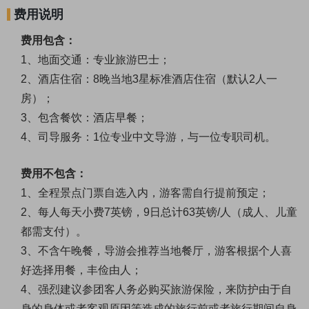
费用说明
费用包含：
1、地面交通：专业旅游巴士；
2、酒店住宿：8晚当地3星标准酒店住宿（默认2人一
房）；
3、包含餐饮：酒店早餐；
4、司导服务：1位专业中文导游，与一位专职司机。
费用不包含：
1、
全程景点门票自选入内，游客需自行提前预定；
2、
每人每天小费
7英镑，9日总计63英镑/人（成人、儿童
都需支付）。
3、
不含午晚餐，导游会推荐当地餐厅，游客根据个人喜
好选择用餐，丰俭由人；
4、
强烈建议参团客人务必购买旅游保险，来防护由于自
身的身体或者客观原因等造成的旅行前或者旅行期间自身