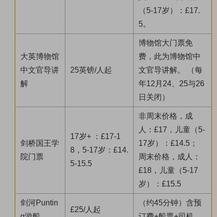
（5-17岁）：£17.
5。
博物馆大门票免
大英博物馆
费，此为博物馆中
中文官导讲
25英镑/人起
文官导讲解。 （每
解
年12月24、25与26
日关闭）
非周末价格，成
人：£17，儿童（5-
17岁+ ：£17-1
剑桥国王学
17岁）：£14.5；
8，5-17岁：£14.
院门票
周末价格，成人：
5-15.5
£18，儿童（5-17
岁）：£15.5
剑河Puntin
（约45分钟）含预
£25/人起
g游船
订费+船票+司机