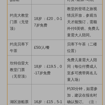
教堂的登塔之旅视
约克大教堂
情况开放，参观当
18岁 ：£20，0-1
门票（无登
天才能预订，需额
7岁免费
顶）
外付6英镑。免费儿
童需大人陪同。
约克贝蒂下
贝蒂下午茶（二楼
£50/人/餐
午茶
位置）
免费儿童需大人陪
坎特伯雷大
18岁 ：£19.5，0
同（每位付费成人
教堂门票
-17岁免费
至多可携带两名儿
（无登顶）
童入场）
约30分钟，如需参
加，建议在报名时
湖区游船票
16岁 ：£15，5-1
确认预订。 （注：