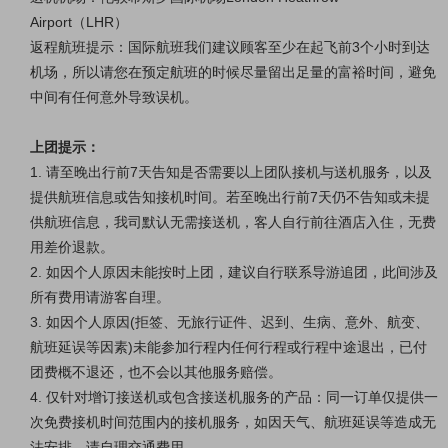
Airport（LHR）
返程
航班提示：国际航班我们建议顾客至少在起飞前
3个小时到达
机场，所以请您在预定航班的时候尽量留出足量的富裕时间，避免
中间有任何意外导致误机。
上团提示：
1.
请至晚出行前
7天告知是否需要以上团队接机与送机服务，以及
提供航班信息或告知接机时间。若至晚出行前7天仍不告知或未提
供航班信息，我司默认无需接送机，客人自行前往酒店入住，无费
用差价退款。
2.
如因个人原因未能按时上团，建议自行联系导游追团，此间涉及
所有费用请游客自理。
3.
如因个人原因
(拒签、无旅行证件、迟到、生病、意外、航变、
航班延误等因素)未能参加行程内任何行程或行程中途退出，已付
团费概不退还，也不会以其他服务赔偿。
4. 仅针对
增订接送机或包含接送机服务
的产品：同一订单仅提供一
次免费接机时间范围内的接机服务，如因天气、航班延误等造成无
法安排，请自理交通费用。