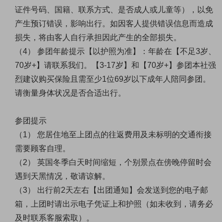
证件号码、国籍、联系方式、是否成人或儿童等），以免
产生预订错误，影响出行。如因客人提供错误信息而造成
损失，将由客人自行承担因此产生的全部损失。
（
4
）
参团年龄提示【以护照为准】：年龄在【不足
3
岁、
70
岁
+
】请联系我们。【
3-17
岁】和【
70
岁
+
】参团本社强
烈建议购买保险且需至少
1
位
69
岁以下成年人陪同参团。
请衡量身体状况是否合适出行。
参团提示
（
1） 您居住地至上团点的往返费用及未标明的交通衔接
需要顾客自理。
（
2） 英国冬季白天时间缩短，个别景点在傍晚停留时会
遇到天黑情况，敬请谅解。
（
3） 出行前2天左右【出团通知】会发送到您的电子邮
箱，上团时请出示电子凭证上和护照（如未收到，请务必
及时联系客服索取）。