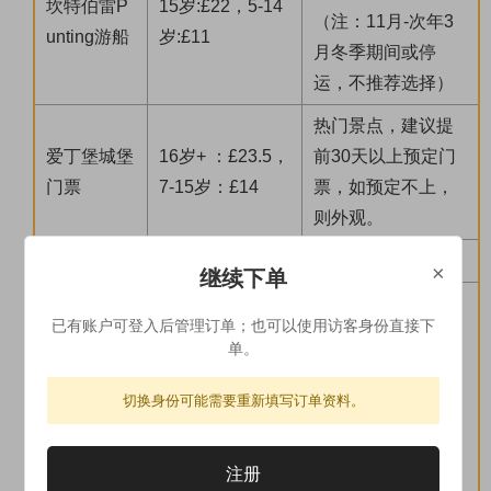
坎特伯雷P
15岁:£22，5-14
（注：11月-次年3
unting游船
岁:£11
月冬季期间或停
运，不推荐选择）
热门景点，建议提
爱丁堡城堡
16岁+ ：£23.5，
前30天以上预定门
门票
7-15岁：£14
票，如预定不上，
则外观。
自费提示
×
继续下单
1、价格仅供参考，均为景区首道大门票，门票价格因
已有账户可登入后管理订单；也可以使用访客身份直接下
季节变化会有浮动，具体以景点官方网站或者景点当
单。
天价格公告为准。
2、以上所列景点或自费如需参观，请定团后及时预定
切换身份可能需要重新填写订单资料。
门票，如需协助请联系我司客服。如因门票售整或景
点不开放等原因无法入内参观，我司不承担任何责
注册
任，也不接受相关投诉与违约补偿。