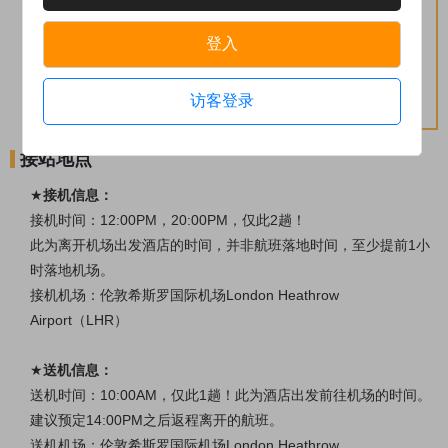
3、以上自费景点均为自选参加，导游不会强制；以上
登入
自费项目由于特殊管制导游均不陪同入内。
4、特色餐为推荐当地美食，是否可以安排请以导游行
访客登录
程当日通知为准。
接站地点
★
接机信息：
接机时间：
12:00PM，20:00PM，仅此2趟！
此为离开机场出发酒店的时间，并非航班落地时间，至少提前
1小
时落地机场。
接机机场：伦敦希斯罗国际机场
London Heathrow
Airport（LHR）
★
送机信息：
送机时间：
10:00AM，仅此1趟！此为酒店出发前往机场的时间。
建议预定14:00PM之后返程离开的航班。
送机机场：伦敦希斯罗国际机场
London Heathrow