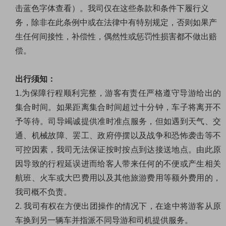
击蓝色字体查看）。我司仅在这些条款和条件下履行义
务，除非在此条例中或在法律中有特别规定，否则如果产
生任何间接性，补偿性，偶然性或惩罚性损害都不做出赔
偿。
出行须知：
1.
为保障行程顺利完整，游客有责任严格遵守导游给出的
集合时间。如果距离集合时间超过十分钟，车子将离开不
予等待。司导竭诚提供准时准点服务，但如遇到天气、交
通、机械故障、罢工、政府停摆以及战争和恐怖袭击等不
可控因素，我司无法保证按时按点到达接送地点。由此原
因导致的行程延误进而给客人带来任何的不便或产生相关
航班、火车或大巴费用以及其他旅游费用等额外费用的，
我司概不负责。
2.
我司有权在方便出团操作的情况下，在途中将游客从原
车换到另一辆车并指派不同导游和司机提供服务。