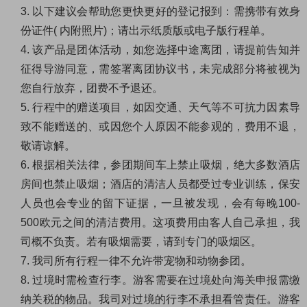
3.
以下建议会帮助您更快更好的登记报到：需携带有效身
份证件
(
内附照片
)
；请出示纸质版或电子版行程单。
4.
该产品是团体活动，如您选择中途离团，请提前告知并
征得导游同意，需签署离团协议书，未完成部分将被视为
您自行放弃，团费不予退还。
5.
行程中的赠送项目，如因交通、天气等不可抗力因素导
致不能赠送的、或因您个人原因不能参观的，费用不退，
敬请谅解。
6.
根据相关法律，参团期间车上禁止吸烟，绝大多数酒店
房间也禁止吸烟；酒店的清洁人员都受过专业训练，保安
人员也会专业的留下证据，一旦被发现，会有每晚
100-
500
欧元之间的清洁费用。这项费用由客人自己承担，我
司概不负责。若有吸烟需要，请到专门的吸烟区。
7.
我司所有行程一律不允许带宠物和动物参团。
8.
过境时需检查行李。游客需要在过境处向海关申报需缴
纳关税的物品。我司对过境的行李不承担看管责任。游客