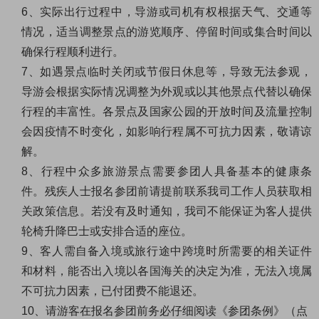
6
、实际出行过程中，导游或司机有权根据天气、交通等
情况，适当调整景点的游览顺序、停留时间或集合时间以
确保行程顺利进行。
7
、如遇景点临时关闭或节假日休息等，导致无法参观，
导游会根据实际情况调整为外观或以其他景点代替以确保
行程的丰富性。各景点及国家公园的开放时间及流量控制
会因疫情不时变化，如影响行程属不可抗力因素，敬请谅
解。
8
、行程中众多旅游景点需要参团人具备基本的健康条
件。残疾人士报名参团前请提前联系我司工作人员获取相
关政策信息。若没有及时通知，我司不能保证为客人提供
轮椅升降巴士或安排合适的座位。
9
、客人需自备入境或旅行途中跨境时所需要的相关证件
和材料，能否出入境以各国海关的决定为准，无法入境属
不可抗力因素，已付团费不能退还。
10
、请游客在报名参团前务必仔细阅读《
参团条例
》（点