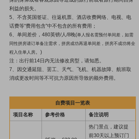
利益的损失。
5、
不含英国签证、往返机票、酒店收费网络、电视、电
话费等
“费用包含”中不包含的所有费用；
6、
单间差价，480
英镑
/人/8晚(
单人报名需预付单间差，如需
同性拼房请订单备注需求，拼房成功再退单间差，拼房不成功将全
。
)
程入住单人房
注：出行前
14日内无法修改房型，请知悉。
7、因交通延阻、罢工、天气、飞机、机器故障、航班取
消或更改时间等不可抗力原因所导致的额外费用。
自费项目一览表
项目名称
参考价格
备注说明
热门景点，建议提
前30天以上预订门