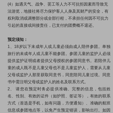
(4
）如遇天气、战争、罢工等人力不可抗拒因素而导致无
法游览，地接社将尽力保护客人人身及其财产的安全，有
权利取消或调整部分或全部行程，不承担任何因不可抗力
引起的直接或间接责任，已支付的团费概不退还。
预定须知：
1
、
18
岁以下未成年人或儿童必须由成人陪伴参团。单独
旅行的未成年人或儿童不能参团。参团儿童的监护人必须
提供监护证明或者提供父母授权的参团同意书。若陪伴儿
童的成人既不是儿童父母也不是儿童监护人，需要从儿童
父母或监护人那里获取同意书，同意陪同儿童过境。同意
书中需注明父母或监护人的姓名及联系方式。
2
、 请您在预定时务必提供准确、完整的信息，包括姓
名、性别、有效的证件（如护照、签证等），有效的联系
方式（首选是手机，如有问题，方便通知）、准确的航班
信息或参团地点等，以免产生预定错误，影响出行。如因