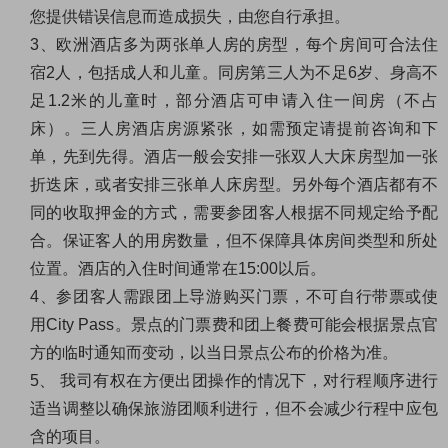
您提供错误信息而造成损失，由您自行承担。
3
、欧洲酒店多为两张单人房的房型，每个房间可合法住
宿
2
人，包括成人和儿童。同房第三人为不足
6
岁、身高不
足
1.2
米的儿童时，部分酒店可申请入住一间房（不占
床）。三人房酒店房源紧张，如需预定请提前咨询和下
单，先到先得。酒店一般会安排一张双人大床房型加一张
折迭床，或者安排三张单人床房型。另外每个酒店都有不
同的收取押金的方式，需要参团客人根据不同规定给予配
合。保证客人的用房数量，但不保障具体房间类型和所处
位置。酒店的入住时间通常在
15:00
以后。
4
、参团客人需跟团上导游购买门票，不可自行带票或使
用
City Pass
。景点的门票费和团上餐费可能会根据景点官
方的临时通知而变动，以当日景点公布的价格为准。
5
、 我司有权在方便出团操作的情况下，对行程顺序进行
适当调整以确保旅游团顺利进行，但不会减少行程中应包
含的项目。