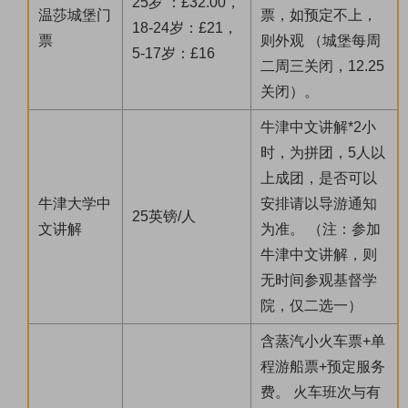
25岁 ：£32.00，
温莎城堡门
票，如预定不上，
18-24岁：£21，
票
则外观 （城堡每周
5-17岁：£16
二周三关闭，12.25
关闭）。
牛津中文讲解*2小
时，为拼团，5人以
上成团，是否可以
牛津大学中
安排请以导游通知
25英镑/人
文讲解
为准。 （注：参加
牛津中文讲解，则
无时间参观基督学
院，仅二选一）
含蒸汽小火车票+单
程游船票+预定服务
费。 火车班次与有