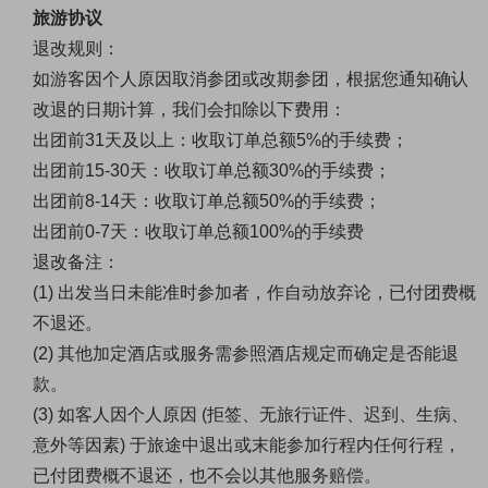
旅游协议
退改规则：
如游客因个人原因取消参团或改期参团，根据您通知确认
改退的日期计算，我们会扣除以下费用：
出团前
31
天及以上：收取订单总额
5%
的手续费；
出团前
15-30
天：收取订单总额
30%
的手续费；
出团前
8-14
天：收取订单总额
50%
的手续费；
出团前
0-7
天：收取订单总额
100%
的手续费
退改备注：
(1)
出发当日未能准时参加者，作自动放弃论，已付团费概
不退还。
(2)
其他加定酒店或服务需参照酒店规定而确定是否能退
款。
(3)
如客人因个人原因
(
拒签、无旅行证件、迟到、生病、
意外等因素
)
于旅途中退出或末能参加行程内任何行程，
已付团费概不退还，也不会以其他服务赔偿。