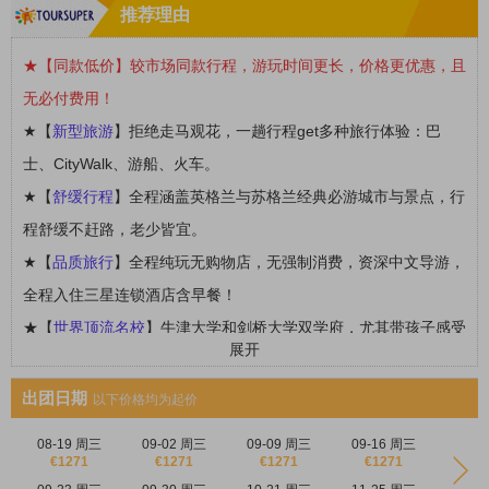
推荐理由
★【同款低价】较市场同款行程，游玩时间更长，价格更优惠，且
无必付费用！
★【
新型旅游
】拒绝走马观花，一趟行程get多种旅行体验：巴
士、CityWalk、游船、火车。
★【
舒缓行程
】全程涵盖英格兰与苏格兰经典必游城市与景点，行
程舒缓不赶路，老少皆宜。
★【
品质旅行
】全程纯玩无购物店，无强制消费，资深中文导游，
全程入住三星连锁酒店含早餐！
★【
世界顶流名校
】
牛津大学和剑桥大学
双学府，尤其带孩子感受
展开
世界名校氛围，种下名校梦！
★【
自然景观
】
特设
湖区国家公园
深度游，
一睹千百年地质变动
出团日期
以下价格均为起价
的天然美景，湖泊！
08-19 周三
09-02 周三
09-09 周三
09-16 周三
★【
爱丁堡深度游
】漫步在
爱丁堡古城
的任何一条街道，都仿佛走
€1271
€1271
€1271
€1271
进一部浪漫的苏格兰老电影！