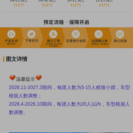
09-23 周三
09-30 周三
10-21 周三
11-25 周三
€1271
€1271
€1271
€1271
★【
影视同款
】《哈利波特》同款取景地：对角巷原型约克肉铺
街、温德米尔湖与牛津。
★
【
特色体验
】
徐志摩同款再别康桥的
剑桥撑船
，穿梭于伦敦心脏
的
泰晤士河游船
。
★
【
英式下
午茶
】约克网红餐厅
贝蒂茶室
Betty’s Tea Room，感受
英式下午茶的浪漫与精致
图文详情
★
【
宝藏小镇
】
探访英国宗教圣地
-
坎特伯雷
，如油画般的风景好
似现实版《莫奈花园》。
★
【
浪漫之旅
】
周杰伦《怎么了》
MV绝美拍摄地-
多佛白崖
，仿佛
温馨提示
置身于世界的尽头。
2026.11-2027.3
期间，每团人数为
5-15
人精致小团，车型
★【
怀旧之旅
】搭上复古氛围感满分的
湖区蒸汽小火车
，开启一趟
根据人数调整；
2026.4-2026.10
期间，每团人数为
20
人以内，车型根据人
穿越百年的怀旧之旅！
数调整。
★【
经典齐打卡
】
温莎城堡、爱丁堡城堡、大英博物馆、大本钟、
白金汉宫等一网打尽！