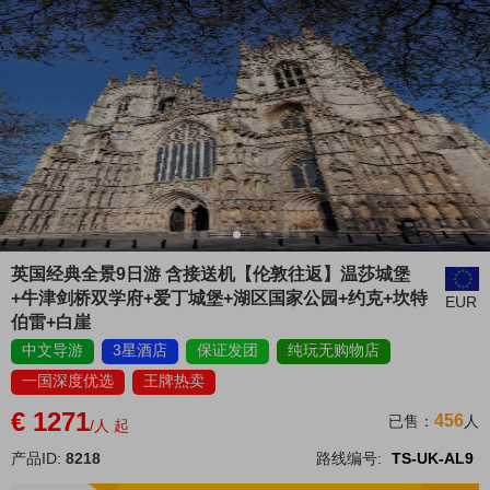
英国经典全景9日游 含接送机【伦敦往返】温莎城堡
+牛津剑桥双学府+爱丁城堡+湖区国家公园+约克+坎特
EUR
伯雷+白崖
中文导游
3星酒店
保证发团
纯玩无购物店
一国深度优选
王牌热卖
€ 1271
456
已售：
人
/人 起
产品ID:
8218
路线编号:
TS-UK-AL9