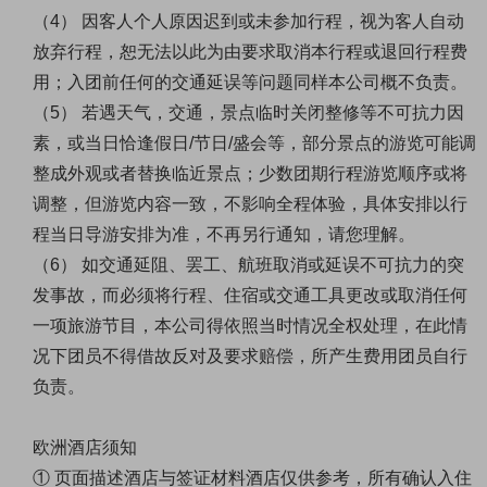
（
4） 因客人个人原因迟到或未参加行程，视为客人自动
放弃行程，恕无法以此为由要求取消本行程或退回行程费
用；入团前任何的交通延误等问题同样本公司概不负责。
（
5） 若遇天气，交通，景点临时关闭整修等不可抗力因
素，或当日恰逢假日/节日/盛会等，部分景点的游览可能调
整成外观或者替换临近景点；少数团期行程游览顺序或将
调整，但游览内容一致，不影响全程体验，具体安排以行
程当日导游安排为准，不再另行通知，请您理解。
（
6） 如交通延阻、罢工、航班取消或延误不可抗力的突
发事故，而必须将行程、住宿或交通工具更改或取消任何
一项旅游节目，本公司得依照当时情况全权处理，在此情
况下团员不得借故反对及要求赔偿，所产生费用团员自行
负责。
欧洲酒店须知
① 页面描述酒店与签证材料酒店仅供参考，所有确认入住