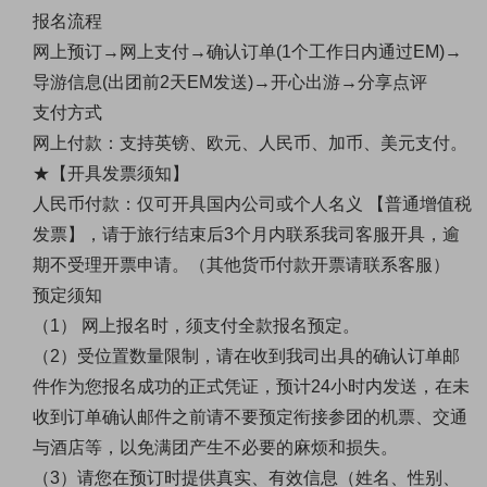
报名流程
网上预订
→网上支付→确认订单(1个工作日内通过EM)→
导游信息(出团前2天EM发送)→开心出游→分享点评
支付方式
网上付款：支持英镑、欧元、人民币、加币、美元支付。
★【开具发票须知】
人民币付款：仅可开具国内公司或个人名义
【普通增值税
发票】，请于旅行结束后
3个月内联系我司客服开具，逾
期不受理开票申请。（其他货币付款开票请联系客服）
预定须知
（
1） 网上报名时，须支付全款报名预定。
（
2）受位置数量限制，请在收到我司出具的确认订单邮
件作为您报名成功的正式凭证，预计24小时内发送，在未
收到订单确认邮件之前请不要预定衔接参团的机票、交通
与酒店等，以免满团产生不必要的麻烦和损失。
（
3）请您在预订时提供真实、有效信息（姓名、性别、