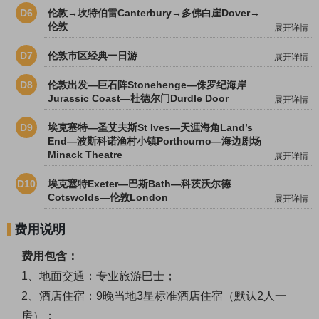
D6
伦敦→坎特伯雷Canterbury→多佛白崖Dover→
伦敦
展开详情
D7
伦敦市区经典一日游
展开详情
D8
伦敦出发—巨石阵Stonehenge—侏罗纪海岸
Jurassic Coast—杜德尔门Durdle Door
展开详情
D9
埃克塞特—圣艾夫斯St Ives—天涯海角Land’s
End—波斯科诺渔村小镇Porthcurno—海边剧场
Minack Theatre
展开详情
D10
埃克塞特Exeter—巴斯Bath—科茨沃尔德
Cotswolds—伦敦London
展开详情
费用说明
费用包含：
1、地面交通：专业旅游巴士；
2、酒店住宿：9晚当地3星标准酒店住宿（默认2人一
房）；