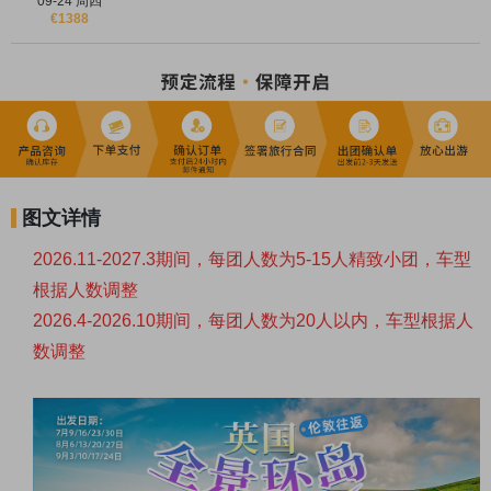
09-24 周四
€1388
★【
影视同款
】《哈利波特》同款取景地：对角巷原型约克肉铺
街、温德米尔湖与牛津。
★
【
特色体验
】
徐志摩同款再别康桥的
剑桥撑船
，穿梭于伦敦心脏
的
泰晤士河游船
。
★
【
英式下
午茶
】约克网红餐厅
贝蒂茶室
Betty’s Tea Room，感受
英式下午茶的浪漫与精致
图文详情
★
【
宝藏小镇
】
探访英国宗教圣地
-
坎特伯雷
，如油画般的风景好
似现实版《莫奈花园》。
2026.11-2027.3期间，每团人数为5-15人精致小团，车型
★
【
浪漫之旅
】
周杰伦《怎么了》
MV绝美拍摄地-
多佛白崖
，仿佛
根据人数调整
置身于世界的尽头。
2026.4-2026.10期间，每团人数为20人以内，车型根据人
数调整
★【
怀旧之旅
】搭上复古氛围感满分的
湖区蒸汽小火车
，开启一趟
穿越百年的怀旧之旅！
★【
经典齐打卡
】
温莎城堡、爱丁堡城堡、大英博物馆、大本钟、
白金汉宫等一网打尽！