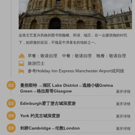
这座文艺复兴风格的图书馆巍峨、和谐、端庄，在一众建筑物的衬托
下，如骄傲的皇冠，不愧是牛津著名的地标之一。
早餐：敬请自理 中餐：敬请自理 晚餐：敬请自理
旅游巴士
参考Holiday Inn Express Manchester Airport或同级
D2
曼彻斯特 →湖区 Lake District→逃婚小镇Gretna
Green→格拉斯哥Glasgow
展开详情
D3
Edinburgh爱丁堡古城深度游
展开详情
D4
York 约克古城深度游
展开详情
D5
剑桥Cambridge→伦敦London
展开详情