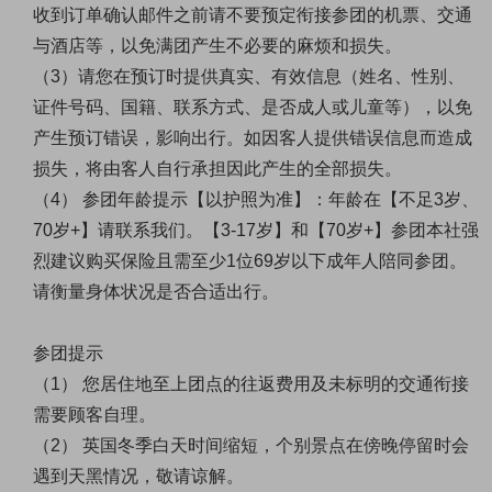
收到订单确认邮件之前请不要预定衔接参团的机票、交通
与酒店等，以免满团产生不必要的麻烦和损失。
（
3）请您在预订时提供真实、有效信息（姓名、性别、
证件号码、国籍、联系方式、是否成人或儿童等），以免
产生预订错误，影响出行。如因客人提供错误信息而造成
损失，将由客人自行承担因此产生的全部损失。
（
4
）
参团年龄提示【以护照为准】：年龄在【不足
3
岁、
70
岁
+
】请联系我们。【
3-17
岁】和【
70
岁
+
】参团本社强
烈建议购买保险且需至少
1
位
69
岁以下成年人陪同参团。
请衡量身体状况是否合适出行。
参团提示
（
1） 您居住地至上团点的往返费用及未标明的交通衔接
需要顾客自理。
（
2） 英国冬季白天时间缩短，个别景点在傍晚停留时会
遇到天黑情况，敬请谅解。