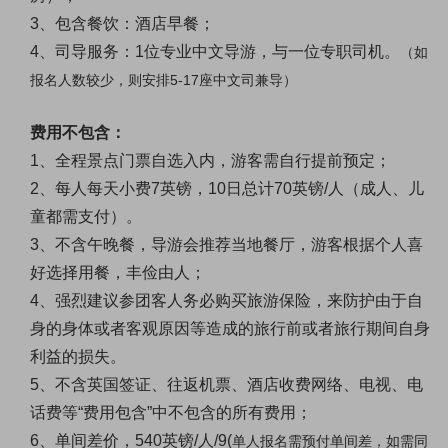
3、包含餐饮：酒店早餐；
4、司导服务：1位专业中文导游，与一位专职司机。
（如
报名人数较少，则安排5-17座中文司兼导）
费用不包含：
1、
全程景点门票自选入内，游客需自行提前预定；
2、
每人每天小费
7英镑，10日总计70英镑/人（成人、儿
童都需支付）。
3、
不含午晚餐，导游会推荐当地餐厅，游客根据个人喜
好选择用餐，丰俭由人；
4、
强烈建议参团客人务必购买旅游保险，来防护由于自
身的身体或者客观原因等造成的旅行前或者旅行期间自身
利益的损失。
5、
不含英国签证、往返机票、酒店收费网络、电视、电
话费等
“费用包含”中不包含的所有费用；
6、
单间差价，540
英镑
/人/9(
单人报名需预付单间差，如需同