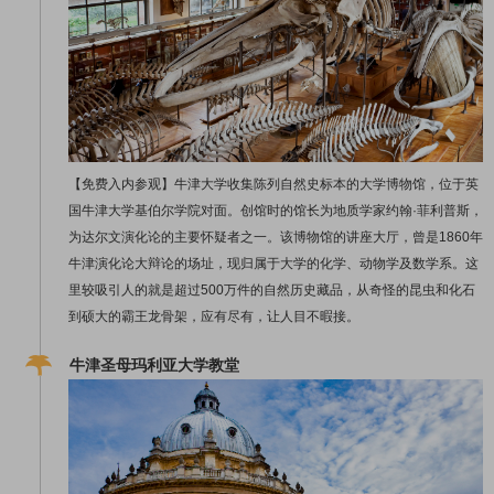
【免费入内参观】牛津大学收集陈列自然史标本的大学博物馆，位于英
国牛津大学基伯尔学院对面。创馆时的馆长为地质学家约翰·菲利普斯，
为达尔文演化论的主要怀疑者之一。该博物馆的讲座大厅，曾是1860年
牛津演化论大辩论的场址，现归属于大学的化学、动物学及数学系。这
里较吸引人的就是超过500万件的自然历史藏品，从奇怪的昆虫和化石
到硕大的霸王龙骨架，应有尽有，让人目不暇接。
牛津圣母玛利亚大学教堂