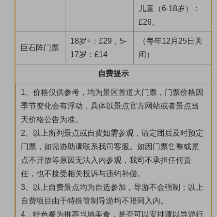
儿童（6-18岁）：
£26。
18岁+：£29，5-
（每年12月25日关
巨石阵门票
17岁：£14
闭）
自费提示
1、价格仅供参考，均为景区首道大门票，门票价格因
季节变化会有浮动，具体以景点官方网站或者景点当
天价格公告为准。
2、以上所列景点或自费如需参观，请定团后及时预定
门票，如需协助请联系我司客服。如因门票售整或景
点不开放等原因无法入内参观，我司不承担任何责
任，也不接受相关投诉与违约补偿。
3、以上自费景点均为自选参加，导游不会强制；以上
自费项目由于特殊管制导游均不陪同入内。
4、特色餐为推荐当地美食，是否可以安排请以导游行