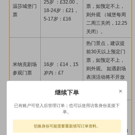
25岁 ：£32.00，
温莎城堡门
票，如预定不上，
18-24岁：£21，
票
则外观 （城堡每周
5-17岁：£16
二周三关闭，12.25
关闭）。
热门景点，建议提
前30天以上预定门
票，如预定不上，
米纳克剧场
16岁 ：£14，15
则外观。 如遇剧场
参观门票
岁内：£7
表演活动将不开放
参观票，届时将参
×
继续下单
观圣迈克尔山。
建议提前7天以上预
已有账户可登入后管理订单；也可以使用访客身份直接下
单。
定门票，如预定不
上，则外观。 旺季
切换身份可能需要重新填写订单资料。
价格（3月22-4月18