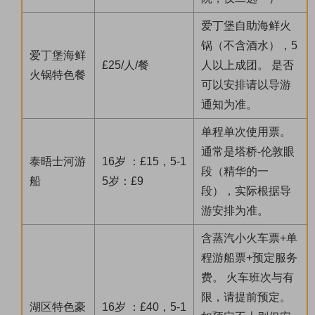
爱丁堡自助海鲜火
锅（不含酒水），5
爱丁堡海鲜
£25/人/餐
人以上成团。 是否
火锅特色餐
可以安排请以导游
通知为准。
单程单次使用票。
通常是塔桥-伦敦眼
泰晤士河游
16岁 ：£15，5-1
段（精华的一
船
5岁：£9
段），实际根据导
游安排为准。
含蒸汽小火车票+单
程游船票+预定服务
费。 火车班次与有
限，请提前预定。
湖区特色豪
16岁 ：£40，5-1