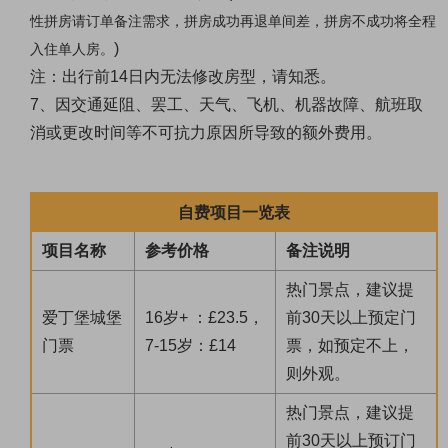
性拼房请订单备注需求，拼房成功再退单间差，拼房不成功将全程
)
入住单人房。
注：出行前
14日内无法修改房型，请知悉。
7、因交通延阻、罢工、天气、飞机、机器故障、航班取
消或更改时间等不可抗力原因所导致的额外费用。
自费项目一览表
项目名称
参考价格
备注说明
热门景点，建议提
爱丁堡城堡
16岁+ ：£23.5，
前30天以上预定门
门票
7-15岁：£14
票，如预定不上，
则外观。
热门景点，建议提
前30天以上预订门