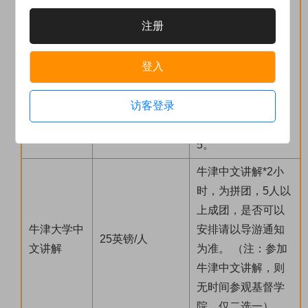
日，6月28-10月3
18岁+ ：£22.5-2
注册
牛津基督学
日）：成人：£24.
4.5，5-17岁：£1
院门票
5，儿童：£19.5；
7.5-19.5
登入
淡季价格（4月19
日-6月27日）：成
访客登录
人：£22.5，儿童
（5-17岁）：£17.
5。
牛津中文讲解*2小
时，为拼团，5人以
上成团，是否可以
牛津大学中
安排请以导游通知
25英镑/人
文讲解
为准。 （注：参加
牛津中文讲解，则
无时间参观基督学
院，仅二选一）