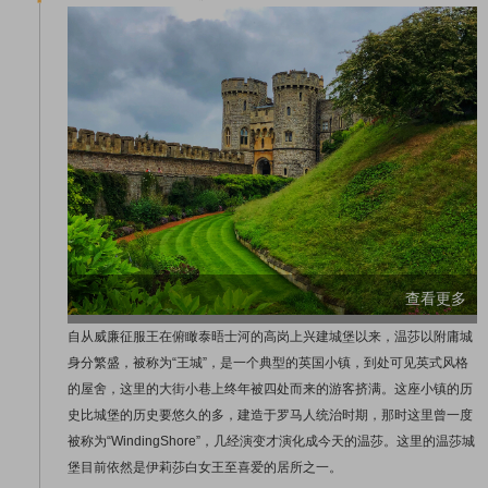
查看更多
自从威廉征服王在俯瞰泰晤士河的高岗上兴建城堡以来，温莎以附庸城
身分繁盛，被称为“王城”，是一个典型的英国小镇，到处可见英式风格
的屋舍，这里的大街小巷上终年被四处而来的游客挤满。这座小镇的历
史比城堡的历史要悠久的多，建造于罗马人统治时期，那时这里曾一度
被称为“WindingShore”，几经演变才演化成今天的温莎。这里的温莎城
堡目前依然是伊莉莎白女王至喜爱的居所之一。