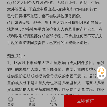
(3)
如客人因个人原因
(
拒签、无旅行证件、迟到、生病、
意外等因素
)
于旅途中退出或末能参加行程内任何行程，
已付团费概不退还，也不会以其他服务赔偿。
(4
）如遇天气、战争、罢工等人力不可抗拒因素而导致无
法游览，地接社将尽力保护客人人身及其财产的安全，有
权利取消或调整部分或全部行程，不承担任何因不可抗力
引起的直接或间接责任，已支付的团费概不退还。
预定须知：
1
、
18
岁以下未成年人或儿童必须由成人陪伴参团。单独
旅行的未成年人或儿童不能参团。参团儿童的监护人必须
提供监护证明或者提供父母授权的参团同意书。若陪伴儿
客服
童的成人既不是儿童父母也不是儿童监护人，需要从儿童
父母或监护人那里获取同意书，同意陪同儿童过境。同意
书中需注明父母或监护人的姓名及联系方式。
立即预订
2
、 请您在预定时务必提供准确、完整的信息，包括姓
首页
收藏
我的