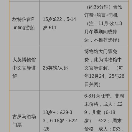
（约35分钟）含预
订费+船票+司机
坎特伯雷P
15岁:£22，5-14
（注：11月-次年3
unting游船
岁:£11
月冬季期间或停
运，不推荐选择）
博物馆大门票免
大英博物馆
费，此为博物馆中
中文官导讲
25英镑/人起
文官导讲解。 （每
解
年12月24、25与26
日关闭）
6-8月为旺季。非周
末价格，成人：£2
18岁+：£29-3
9，儿童（6-18
古罗马浴场
3，6-18岁：£22
岁）：£22； 周末
门票
-26
价格，成人：£33，