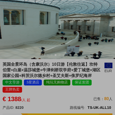
英国全景环岛（含康沃尔）10日游【伦敦往返】坎特
伯雷+白崖+温莎城堡+牛津剑桥双学府+爱丁城堡+湖区
EUR
国家公园+科茨沃尔德乡村+圣艾夫斯+侏罗纪海岸
中文导游
3星酒店
纯玩无购物店
保证发团
王牌热卖
€ 1388
80
已售：
人
/人 起
产品ID:
8220
路线编号:
TS-UK-ALL10