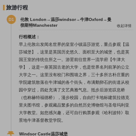
旅游行程
D1
伦敦 London→温莎windsor→牛津Oxford→曼
彻斯特Manchester
收起详情
行程概述：
早上伦敦出发闻名世界的皇室小镇温莎游览，重点参观【温
莎城堡】，这里是英国历史悠久、面积至大的城堡，也是英
国王室的传统住所之一。游罢前往世界一流学府【牛津大
学】，这是一座英国古老的大学，也是世界名列前茅的公立
大学之一。这里没有校门和围墙之界，三十多所古朴庄重的
学院建筑散落在牛津城的各个街头，布满鹅卵石的街道从校
园中穿过，四处充满了文艺典雅气息。抵步后游览叹息桥
（也称赫特福德桥），漫步校园，自由打卡地标建筑拉德克
里夫图书馆，参观藏品繁多的自然历史博物馆与圣母玛利亚
大学教堂。如您感兴趣，还可自行购票参观《哈利波特》取
景地牛津基督教堂学院。
Windsor Castle温莎城堡