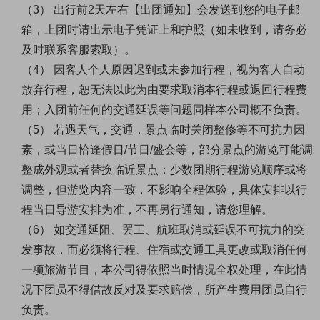
（
3） 出行前2天左右【出团通知】会发送到您的电子邮
箱，上团时请出示电子凭证上和护照（如未收到，请务必
及时联系客服索取）。
（
4） 因客人个人原因迟到或未参加行程，视为客人自动
放弃行程，恕无法以此为由要求取消本行程或退回行程费
用；入团前任何的交通延误等问题同样本公司概不负责。
（
5） 若遇天气，交通，景点临时关闭整修等不可抗力因
素，或当日恰逢假日/节日/盛会等，部分景点的游览可能调
整成外观或者替换临近景点；少数团期行程游览顺序或将
调整，但游览内容一致，不影响全程体验，具体安排以行
程当日导游安排为准，不再另行通知，请您理解。
（
6） 如交通延阻、罢工、航班取消或延误不可抗力的突
发事故，而必须将行程、住宿或交通工具更改或取消任何
一项旅游节目，本公司得依照当时情况全权处理，在此情
况下团员不得借故反对及要求赔偿，所产生费用团员自行
负责。