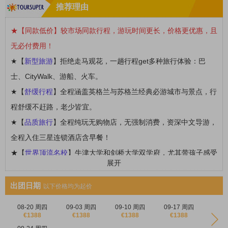
推荐理由
★【同款低价】较市场同款行程，游玩时间更长，价格更优惠，且
无必付费用！
★【
新型旅游
】拒绝走马观花，一趟行程get多种旅行体验：巴
士、CityWalk、游船、火车。
★【
舒缓行程
】全程涵盖英格兰与苏格兰经典必游城市与景点，行
程舒缓不赶路，老少皆宜。
★【
品质旅行
】全程纯玩无购物店，无强制消费，资深中文导游，
全程入住三星连锁酒店含早餐！
★【
世界顶流名校
】
牛津大学和剑桥大学
双学府，尤其带孩子感受
展开
世界名校氛围，种下名校梦！
★【
自然景观
】
特设
湖区国家公园
深度游，
一睹千百年地质变动
出团日期
以下价格均为起价
的天然美景，湖泊！
08-20 周四
09-03 周四
09-10 周四
09-17 周四
★【
爱丁堡深度游
】漫步在
爱丁堡古城
的任何一条街道，都仿佛走
€1388
€1388
€1388
€1388
进一部浪漫的苏格兰老电影！