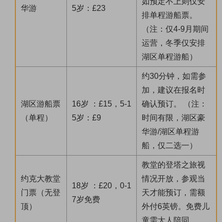
如预定不上则仅安
华游
5岁：£23
排单程游船票。
（注：仅4-9月期间
运营，冬季仅安排
湖区单程游船）
约30分钟，如需参
加，建议在报名时
湖区游船票
16岁 ：£15，5-1
确认预订。 （注：
（单程）
5岁：£9
时间有限，湖区豪
华游/湖区单程游
船，仅二选一）
教堂的登塔之旅视
约克大教堂
情况开放，参观当
18岁 ：£20，0-1
门票（无登
天才能预订，需额
7岁免费
顶）
外付6英镑。免费儿
童需大人陪同。