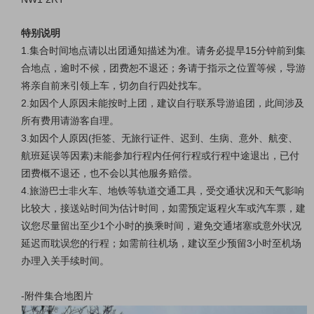
特别说明
1.集合时间地点请以出团通知描述为准。
请务必提早15分钟前到集
合地点，逾时不候，团费恕不退还；务请于指示之位置等候，导游
将亲自前来引领上车，切勿自行四处找车。
2.如因个人原因未能按时上团，建议自行联系导游追团，此间涉及
所有费用请游客自理。
3.如因个人原因(拒签、无旅行证件、迟到、生病、意外、航变、
航班延误等因素)未能参加行程内任何行程或行程中途退出，已付
团费概不退还，也不会以其他服务赔偿。
4.旅游巴士非火车、地铁等轨道交通工具，受交通状况和天气影响
比较大，接送站时间为估计时间，如需预定返程火车或汽车票，建
议您尽量留出至少1个小时的换乘时间，避免交通堵塞或意外状况
延迟而耽误您的行程；如需前往机场，建议至少预留3小时至机场
办理入关手续时间。
-附件集合地图片