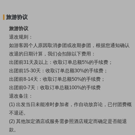
旅游协议
旅游协议
退改规则：
如游客因个人原因取消参团或改期参团，根据您通知确认
改退的日期计算，我们会扣除以下费用：
出团前
31
天及以上：收取订单总额
5%
的手续费；
出团前
15-30
天：收取订单总额
30%
的手续费；
出团前
8-14
天：收取订单总额
50%
的手续费；
出团前
0-7
天：收取订单总额
100%
的手续费
退改备注：
(1)
出发当日未能准时参加者，作自动放弃论，已付团费概
不退还。
(2)
其他加定酒店或服务需参照酒店规定而确定是否能退
款。