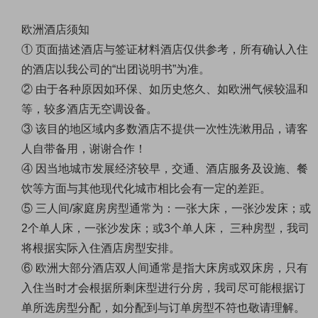
欧洲酒店须知
① 页面描述酒店与签证材料酒店仅供参考，所有确认入住
的酒店以我公司的“出团说明书”为准。
② 由于各种原因如环保、如历史悠久、如欧洲气候较温和
等，较多酒店无空调设备。
③ 该目的地区域内多数酒店不提供一次性洗漱用品，请客
人自带备用，谢谢合作！
④ 因当地城市发展经济较早，交通、酒店服务及设施、餐
饮等方面与其他现代化城市相比会有一定的差距。
⑤ 三人间/家庭房房型通常为：一张大床，一张沙发床；或
2个单人床，一张沙发床；或3个单人床， 三种房型，我司
将根据实际入住酒店房型安排。
⑥ 欧洲大部分酒店双人间通常是指大床房或双床房，只有
入住当时才会根据所剩床型进行分房，我司尽可能根据订
单所选房型分配，如分配到与订单房型不符也敬请理解。