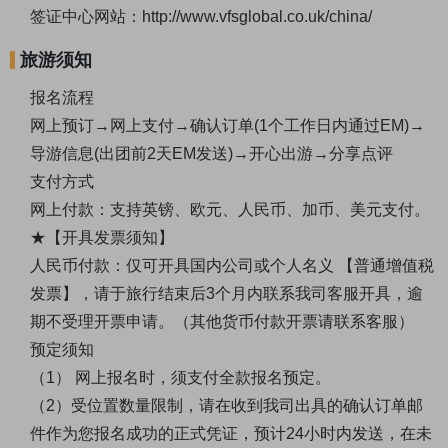
签证中心网站：
http://www.vfsglobal.co.uk/china/
旅游须知
报名流程
网上预订
→网上支付→确认订单(1个工作日内通过EM)→
导游信息(出团前2天EM发送)→开心出游→分享点评
支付方式
网上付款：支持英镑、欧元、人民币、加币、美元支付。
★【开具发票须知】
人民币付款：仅可开具国内公司或个人名义
【普通增值税
发票】，请于旅行结束后
3个月内联系我司客服开具，逾
期不受理开票申请。（其他货币付款开票请联系客服）
预定须知
（
1） 网上报名时，须支付全款报名预定。
（
2）受位置数量限制，请在收到我司出具的确认订单邮
件作为您报名成功的正式凭证，预计24小时内发送，在未