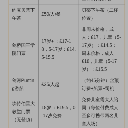
约克贝蒂下
贝蒂下午茶（二楼
£50/人/餐
午茶
位置）
非周末价格，成
人：£17，儿童（5-
17岁+ ：£17-1
剑桥国王学
17岁）：£14.5；
8，5-17岁：£14.
院门票
周末价格，成人：
5-15.5
£18，儿童（5-17
岁）：£15.5
剑河Puntin
（约45分钟）含预
£25/人起
g游船
订费+船票+司机
免费儿童需大人陪
坎特伯雷大
18岁 ：£19.5，0
同（每位付费成人
教堂门票
-17岁免费
至多可携带两名儿
（无登顶）
童入场）