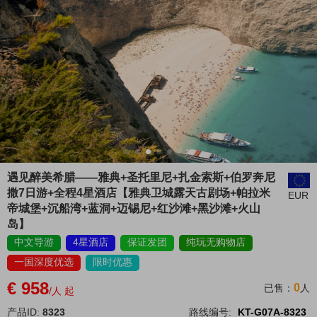
遇见醉美希腊——雅典+圣托里尼+扎金索斯+伯罗奔尼
撒7日游+全程4星酒店【雅典卫城露天古剧场+帕拉米
EUR
帝城堡+沉船湾+蓝洞+迈锡尼+红沙滩+黑沙滩+火山
岛】
中文导游
4星酒店
保证发团
纯玩无购物店
一国深度优选
限时优惠
€ 958
0
已售：
人
/人 起
产品ID:
8323
路线编号:
KT-G07A-8323