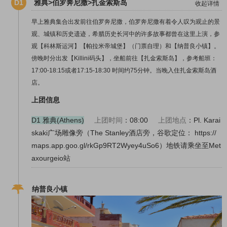
D1
雅典>伯罗奔尼撒>扎金索斯岛
收起详情
早上雅典集合出发前往伯罗奔尼撒，伯罗奔尼撒有着令人叹为观止的景
观、城镇和历史遗迹，希腊历史长河中的许多故事都曾在这里上演，参
观【科林斯运河】【帕拉米帝城堡】（门票自理）和【纳普良小镇】。
傍晚时分出发【Killini码头】，坐船前往【扎金索斯岛】，参考船班：
17:00-18:15或者17:15-18:30 时间约75分钟。当晚入住扎金索斯岛酒
店。
上团信息
D1 雅典(Athens)
上团时间
：08:00
上团地点
：Pl. Karai
skaki广场雕像旁（The Stanley酒店旁，谷歌定位： https://
maps.app.goo.gl/rkGp9RT2Wyey4uSo6）地铁请乘坐至Met
axourgeio站
纳普良小镇