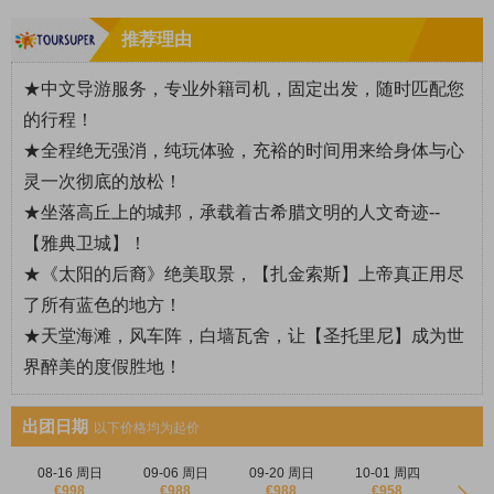
推荐理由
★中文导游服务，专业外籍司机，固定出发，随时匹配您
的行程！
★全程绝无强消，纯玩体验，充裕的时间用来给身体与心
灵一次彻底的放松！
★坐落高丘上的城邦，承载着古希腊文明的人文奇迹--
【雅典卫城】！
★《太阳的后裔》绝美取景，【扎金索斯】上帝真正用尽
了所有蓝色的地方！
★天堂海滩，风车阵，白墙瓦舍，让【圣托里尼】成为世
界醉美的度假胜地！
出团日期
以下价格均为起价
08-16 周日
09-06 周日
09-20 周日
10-01 周四
€998
€988
€988
€958