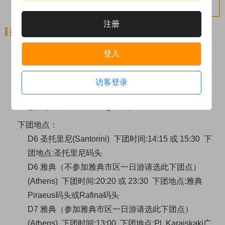
程当日通知为准。
注册
接站地点
上团地点：
登入
D1 雅典(Athens)
上团时间：08:00
上团地点：Pl.
Karaiskaki广场雕像旁（The Stanley酒店旁，谷歌定
访客登录
位： https://maps.app.goo.gl/rkGp9RT2Wyey4uSo6）
地铁请乘坐至Metaxourgeio站
下团地点：
D6 圣托里尼(Santorini) 下团时间:14:15 或 15:30 下
团地点:圣托里尼码头
D6 雅典（不参加雅典市区一日游请选此下团点）
(Athens) 下团时间:20:20 或 23:30 下团地点:雅典
Piraeus码头或Rafina码头
D7 雅典（参加雅典市区一日游请选此下团点）
(Athens) 下团时间:13:00 下团地点:Pl. Karaiskaki广