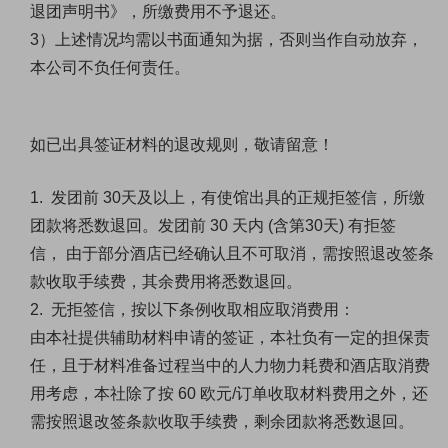
退团声明书》，所缴费用不予退还。
3）上述情况均需以书面通知为据，否则当作自动放弃，
本公司不负任何责任。
如已出具签证材料的退改规则，敬请留意！
1.
发团前
30天及
以上，有使馆出具的正规拒签信，所缴
团款将悉数退回。发团前
30
天内
(含第30
天
) 有拒签
信，
由于部分酒店已经确认且不可取消，需按照退改签条
款收取手续费，其余费用将悉数退回。
2. 无拒签信，按以下条例收取相应取消费用：
由本社提供辅助材料申请的签证，本社负有一定的担保责
任，且于材料准备过程当中的人力物力耗费和酒店
取消费
用考虑，本社除了按
60 欧元/订单收取材料费用之外，还
需按照退改签条款收取手续费，剩余团款将悉数退回。