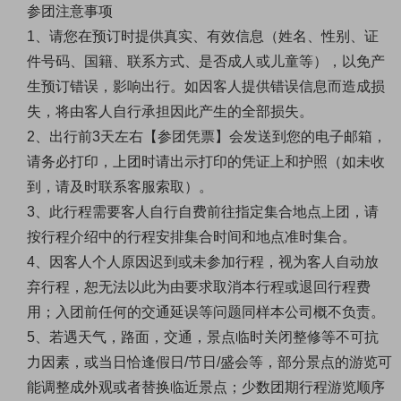
参团注意事项
1、请您在预订时提供真实、有效信息（姓名、性别、证
件号码、国籍、联系方式、是否成人或儿童等），以免产
生预订错误，影响出行。如因客人提供错误信息而造成损
失，将由客人自行承担因此产生的全部损失。
2、出行前3天左右【参团凭票】会发送到您的电子邮箱，
请务必打印，上团时请出示打印的凭证上和护照（如未收
到，请及时联系客服索取）。
3、此行程需要客人自行自费前往指定集合地点上团，请
按行程介绍中的行程安排集合时间和地点准时集合。
4、因客人个人原因迟到或未参加行程，视为客人自动放
弃行程，恕无法以此为由要求取消本行程或退回行程费
用；
入团前任何的交通延误等问题同样本公司概不负责
。
5、若遇天气，路面，交通，景点临时关闭整修等不可抗
力因素，或当日恰逢假日/节日/盛会等，部分景点的游览可
能调整成外观或者替换临近景点；少数团期行程游览顺序