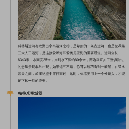
科林斯运河有欧洲巴拿马运河之称，是希腊的一条古运河，也是世界第
三大人工运河，是连接爱琴海和爱奥尼亚海的重要通道。运河全长
6343米，水面宽25米，岸到水下深约80余米，两边垂直如工整切割过
的悬崖景观非常壮观，如果运气不错，你可以碰巧看到一艘船，在碧水
蓝天之间，峭崖绝壁中穿行而过，这时，你需要用上一个长镜头，才能
记下这一刻的绝美。
帕拉米帝城堡