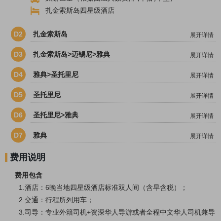
扎金索斯岛四星级酒店
D2
扎金索斯岛
展开详情
D3
扎金索斯岛>迈锡尼>雅典
展开详情
D4
雅典>圣托里尼
展开详情
D5
圣托里尼
展开详情
D6
圣托里尼>雅典
展开详情
D7
雅典
展开详情
费用说明
费用包含
1.酒店：6晚当地四星级酒店标准双人间（含早含税）；
2.交通：行程所列用车；
3.司导：专业外籍司机+资深华人导游或者全程中文华人司机兼导