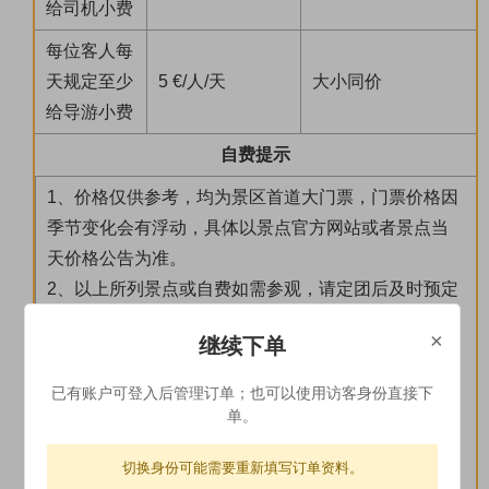
给司机小费
每位客人每
天规定至少
5 €/人/天
大小同价
给导游小费
自费提示
1、价格仅供参考，均为景区首道大门票，门票价格因
季节变化会有浮动，具体以景点官方网站或者景点当
天价格公告为准。
2、以上所列景点或自费如需参观，请定团后及时预定
门票，如需协助请联系我司客服。如因门票售整或景
×
继续下单
点不开放等原因无法入内参观，我司不承担任何责
任，也不接受相关投诉与违约补偿。
已有账户可登入后管理订单；也可以使用访客身份直接下
3、以上自费景点均为自选参加，导游不会强制；以上
单。
自费项目由于特殊管制导游均不陪同入内。
切换身份可能需要重新填写订单资料。
4、特色餐为推荐当地美食，是否可以安排请以导游行