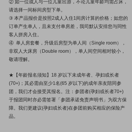
②
如一位成人与一位儿童出游
，不论
儿童
年龄均需占床，
请选择一间标间房型下单。
③
本产品报价是按照2成人入住1间房计算的价格；
如您的
订单产生单人，且未支付单房差，我司默认安排您与同性
客人拼房入住。
④ 单人房套餐，升级后房型为单人间（Single
r
oom
），
非双人大床房（Double r
oom
），单人间空间相对较小，
敬请理解。
★
【
年龄报名须知
】18 岁以下未成年者、孕妇或长者
(70+)；其必需由至少1名(65 岁以下)的成年亲友陪同参
团，我们才会接受其报名。注：参团者(孕妇或长者70+)
于报团同时亦必需签署「参团承诺免责声明书」为双方保
障。我们更建议(孕妇或长者)在参团前购买相应的保险产
品。