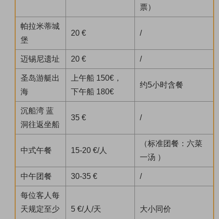
票）
帕拉米蒂城
20 €
/
堡
迈锡尼遗址
20 €
/
圣岛游艇出
上午船 150€，
约5小时含餐
海
下午船 180€
沉船湾 蓝
35 €
/
洞往返坐船
（标准团餐：六菜
中式午餐
15-20 €/人
一汤 ）
中午团餐
30-35 €
/
每位客人每
天规定至少
5 €/人/天
大小同价