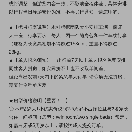
或将调整，但游览内容一致，不影响全程体验，具体安排
以行程当日导游安排为准，不再另行通知，请您理解。
★
【
携带行李说明
】
本社根据团队大小安排车辆，保证一
人一座。行李要求：每人上团一个随身包和一件车载行李
（规格为长宽高相加不得超过158cm，重量不得超过
23kg。
★
【
单人报名须知
】 ：出行前7天以上单人报名免费安排
同性客人拼房，如实际拼不上也不收取单间差。
但距离出发前7天内下的紧急单人订单, 请谅解无法拼房，
需支付全程单房差！
★
房型价格说明【重要！！】
①
本产品2大1小优惠价仅限2-5周岁不占床位且与2名家长
合住一间标间（房型：twin room/two single beds
）
预定，
如
需占床
或
5周岁以上，请按照成人提交订单
。