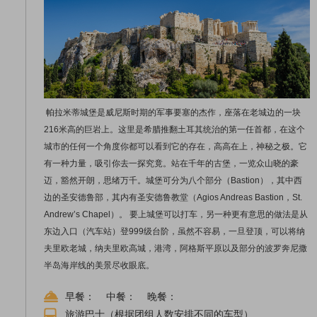
帕拉米蒂城堡是威尼斯时期的军事要塞的杰作，座落在老城边的一块
216米高的巨岩上。这里是希腊推翻土耳其统治的第一任首都，在这个
城市的任何一个角度你都可以看到它的存在，高高在上，神秘之极。它
有一种力量，吸引你去一探究竟。站在千年的古堡，一览众山晓的豪
迈，豁然开朗，思绪万千。城堡可分为八个部分（Bastion），其中西
边的圣安德鲁部，其内有圣安德鲁教堂（Agios Andreas Bastion，St.
Andrew’s Chapel）。 要上城堡可以打车，另一种更有意思的做法是从
东边入口（汽车站）登999级台阶，虽然不容易，一旦登顶，可以将纳
夫里欧老城，纳夫里欧高城，港湾，阿格斯平原以及部分的波罗奔尼撒
半岛海岸线的美景尽收眼底。
早餐： 中餐： 晚餐：
旅游巴士（根据团组人数安排不同的车型）