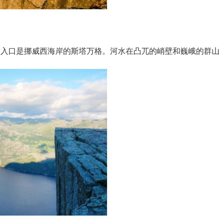
湾的入口是挪威西海岸的斯塔万格。河水在凸兀的峭壁和巍峨的群山