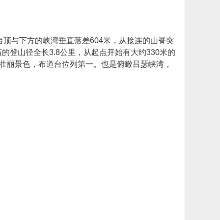
顶与下方的峡湾垂直落差604米，从接连的山脊突
登山径全长3.8公里，从起点开始有大约330米的
处壮丽景色，布道台位列第一。也是俯瞰吕瑟峡湾，