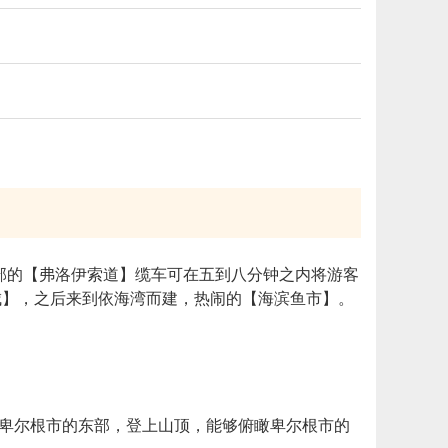
部的【弗洛伊索道】缆车可在五到八分钟之内将游客
城】，之后来到依海湾而建，热闹的【海滨鱼市】。
在卑尔根市的东部，登上山顶，能够俯瞰卑尔根市的