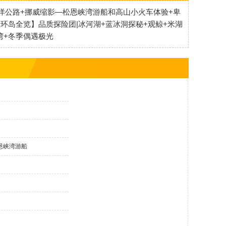
洋公路+挪威缩影—松恩峡湾游船和高山小火车体验+卑
环岛全览】品质探险团|冰河湖+蓝冰洞探秘+观鲸+米湖
湾+冬季偶遇极光
恩峡湾游船