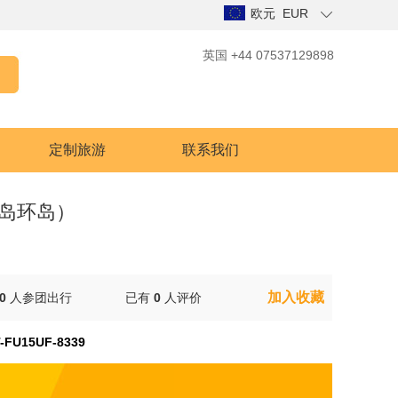
欧元 EUR
英国 +44 07537129898
定制旅游
联系我们
冰岛环岛）
加入收藏
0
人参团出行
已有
0
人评价
-FU15UF-8339