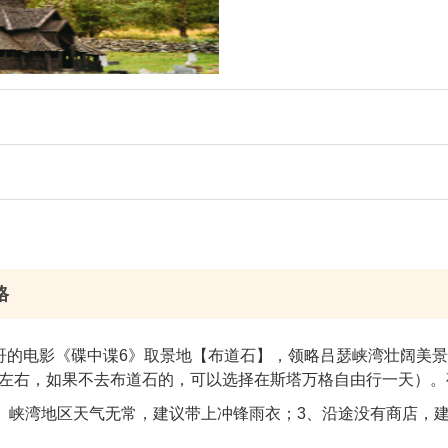
格
哥的电影《碟中谍6》取景地【布道石】，领略吕瑟峡湾壮阔美
时左右，如果不去布道石的，可以选择在斯塔万格自由行一天）
、峡湾地区天气无常，建议带上冲锋雨衣；3、沿途没有商店，