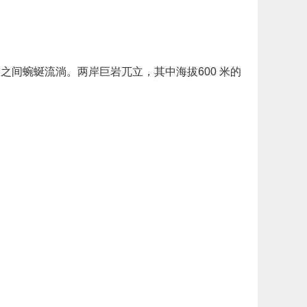
之间蜿蜒流淌。两岸巨岩兀立，其中海拔600 米的