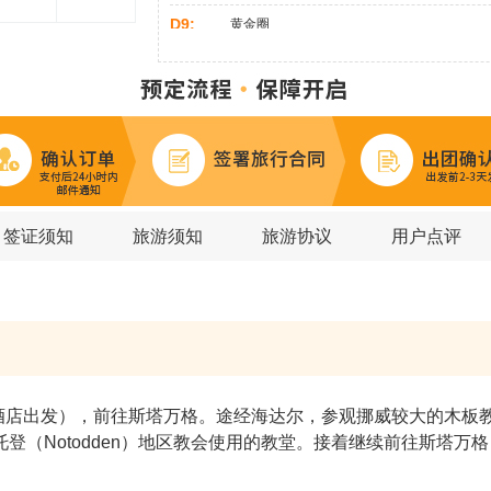
D9:
黄金圈
D10:
>
>
维克小镇
黑沙滩
DC-3 飞机残
D11:
>
>
杰古沙龙冰湖
蓝冰洞探险
钻石
D12:
>
>
The East Fjords
Petra石头博物馆
D13:
>
>
众神瀑布
黛提瀑布
米湖
D14:
观鲸
签证须知
旅游须知
旅游协议
用户点评
D15:
>
斯奈山半岛
草帽山
0加住酒店出发），前往斯塔万格。途经海达尔，参观挪威较大的木
）诺托登（Notodden）地区教会使用的教堂。接着继续前往斯