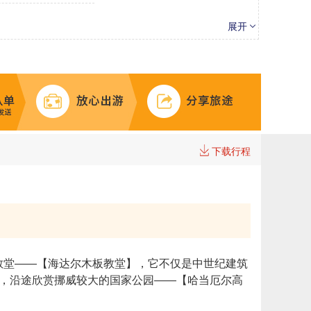
展开
>
骸
塞里雅兰瀑布
沙滩
鸟蛋Eggin i Gledivik
下载行程
板教堂——【海达尔木板教堂】，它不仅是中世纪建筑
塔万格，沿途欣赏挪威较大的国家公园——【哈当厄尔高