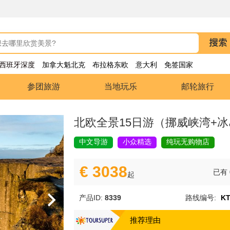
西班牙深度
加拿大魁北克
布拉格东欧
意大利
免签国家
参团旅游
当地玩乐
邮轮旅行
北欧全景15日游（挪威峡湾+
中文导游
小众精选
纯玩无购物店
€ 3038
已有
起
产品ID:
8339
路线编号:
KT
推荐理由