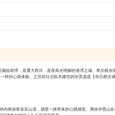
区频临碧湾，直通大西洋，是座风光明媚的港湾之城。卑尔根东
来不一样的心跳体验。之后前往北欧木建筑的珍贵遗迹【布吕根古
分钟内将游客送至山顶，感受一路带来的心跳感觉。弗洛伊恩山