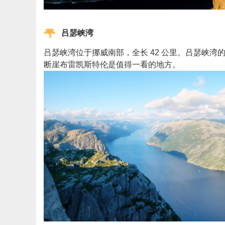
吕瑟峡湾
吕瑟峡湾位于挪威南部，全长 42 公里。吕瑟峡
断崖布雷凯斯特伦是值得一看的地方。