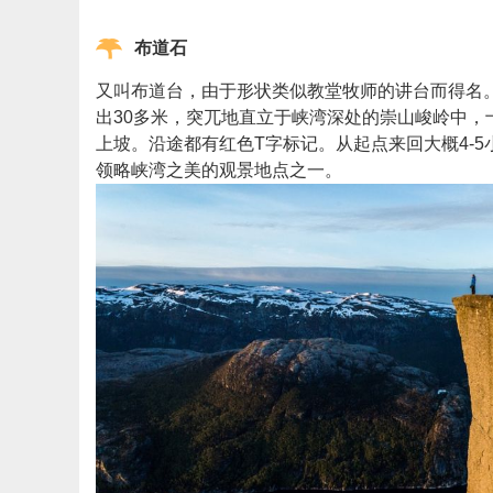
布道石
又叫布道台，由于形状类似教堂牧师的讲台而得名
出30多米，突兀地直立于峡湾深处的崇山峻岭中，十
上坡。沿途都有红色T字标记。从起点来回大概4-
领略峡湾之美的观景地点之一。