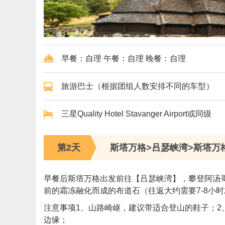
早餐：自理 午餐：自理 晚餐：自理
旅游巴士（根据团组人数安排不同的车型）
三星Quality Hotel Stavanger Airport或同级
第2天
斯塔万格>吕瑟峡湾>斯塔万
早餐后斯塔万格出发前往【吕瑟峡湾】，攀登阿汤
前的霜冻融化而成的布道石（往返大约需要7-8小
注意事项1、山路崎岖，建议带适合登山的鞋子；2
边缘；