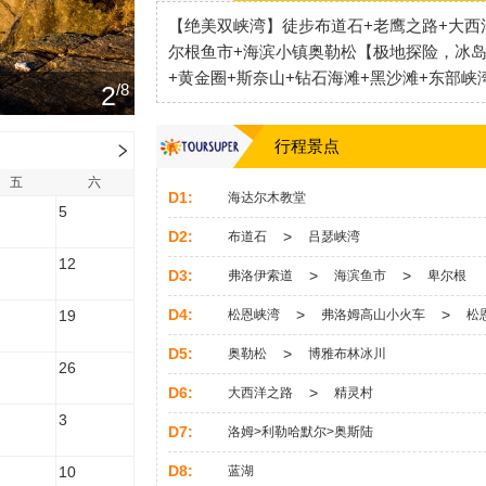
【绝美双峡湾】徒步布道石+老鹰之路+大西
尔根鱼市+海滨小镇奥勒松【极地探险，冰岛
+黄金圈+斯奈山+钻石海滩+黑沙滩+东部峡
2
/8
行程景点
五
六
D1:
海达尔木教堂
5
D2:
>
布道石
吕瑟峡湾
12
D3:
>
>
弗洛伊索道
海滨鱼市
卑尔根
D4:
>
>
松恩峡湾
弗洛姆高山小火车
松
19
D5:
>
奥勒松
博雅布林冰川
26
D6:
>
大西洋之路
精灵村
3
D7:
洛姆>利勒哈默尔>奥斯陆
D8:
蓝湖
10