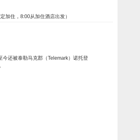
o）（若有预定加住，8:00从加住酒店出发）
被泰勒马克郡（Telemark）诺托登
。