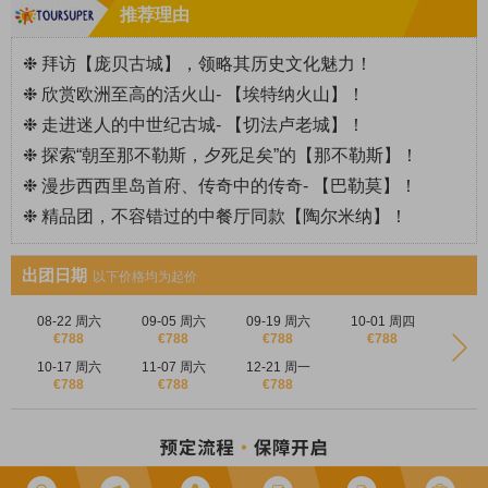
推荐理由
❉ 拜访【
庞贝古城
】
，领略其历史文化魅力！
❉ 欣赏欧洲至高的活火山- 【
埃特纳火山
】
！
❉ 走进迷人的中世纪古城-
【
切法卢老城
】
！
❉ 探索“朝至那不勒斯，夕死足矣”的【
那不勒斯
】
！
❉ 漫步西西里岛首府、传奇中的传奇- 【
巴勒莫
】
！
❉ 精品团，不容错过的中餐厅同款【
陶尔米纳
】
！
出团日期
以下价格均为起价
08-22 周六
09-05 周六
09-19 周六
10-01 周四
€788
€788
€788
€788
10-17 周六
11-07 周六
12-21 周一
€788
€788
€788