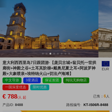
意大利西西里岛7日跟团游·【庞贝古城+翁贝托一世拱
廊街+神殿之谷+土耳其阶梯+戴奥尼夏之耳+阿波罗神
EUR
殿+大象喷泉+埃特纳火山+切法卢海滩】
中文导游
3星酒店
保证发团
纯玩无购物店
一国深度优选
限时优惠
€ 788
6
已售：
人
/人 起
产品ID:
8488
路线编号:
KT-IS06R-8488