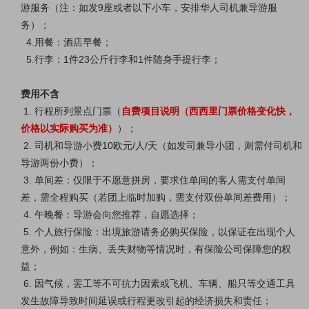
游服务（注：如发9座或者以下小车，安排华人司机兼导游服
务）；
4.用餐：酒店早餐；
5.行李：1件23公斤行李和1件随身手提行李；
费用不含
1. 行程所列景点门票（
自费项目说明（西西里门票价格变化快，
价格以实际购买为准）
）；
2. 司机和导游小费10欧元/人/天（如发司兼导小团，则需付司机和
导游两份小费）；
3. 单间差：仅限于不愿意拼房，要求住单间的客人需支付单间
差，需全程购买（若团上临时加购，需支付双份单间差费用）；
4. 午晚餐：导游会向您推荐，自愿选择；
5. 个人旅行保险：出境旅游请务必购买保险，以保证在出现个人
意外，例如：生病、丢失财物等情况时，有保险公司保障您的权
益；
6. 因气候，罢工等不可抗力因素或飞机、车辆、船只等交通工具
发生故障导致时间延误或行程更改引起的经济损失和责任；