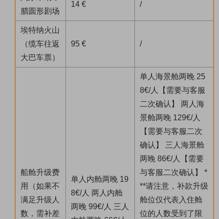
14 €
/
腊圆形剧场
埃特纳火山
（缆车往返
95 €
/
大巴车票）
单人海景舱两晚 25
8€/人【需要与客服
二次确认】 两人海
景舱两晚 129€/人
【需要与客服二次
确认】 三人海景舱
两晚 86€/人【需要
船舱升级费
与客服二次确认】 *
单人内舱两晚 19
用（如果不
**请注意，补款升级
8€/人 两人内舱
满足升级人
舱位仅代表入住舱
两晚 99€/人 三人
数，需补差
位的人数受到了限