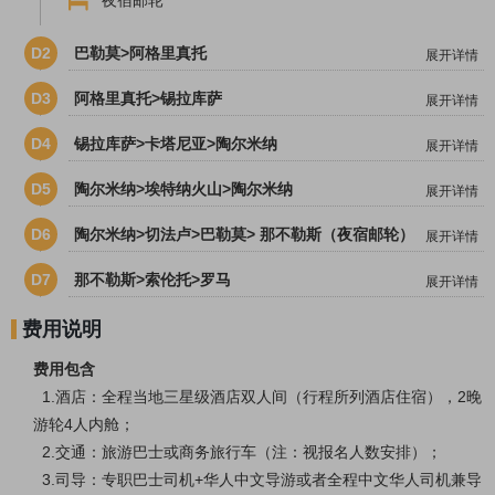
夜宿邮轮
D2
巴勒莫>阿格里真托
展开详情
D3
阿格里真托>锡拉库萨
展开详情
D4
锡拉库萨>卡塔尼亚>陶尔米纳
展开详情
D5
陶尔米纳>埃特纳火山>陶尔米纳
展开详情
D6
陶尔米纳>切法卢>巴勒莫> 那不勒斯（夜宿邮轮）
展开详情
D7
那不勒斯>索伦托>罗马
展开详情
费用说明
费用包含
1.酒店：全程当地三星级酒店双人间（行程所列酒店住宿），2晚
游轮4人内舱；
2.交通：旅游巴士或商务旅行车（注：视报名人数安排）；
3.司导：专职巴士司机+华人中文导游或者全程中文华人司机兼导