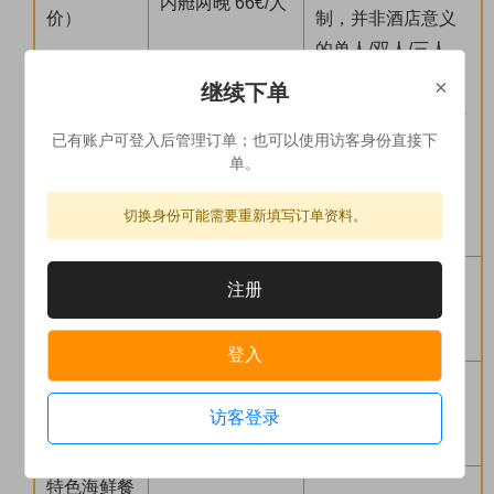
内舱两晚 66€/人
价）
制，并非酒店意义
的单人/双人/三人
间。 有可能遇到2
×
继续下单
人舱单人用，上下4
已有账户可登入后管理订单；也可以使用访客身份直接下
张床双人用等情
单。
况。具体以船公司
实际提供舱位为
切换身份可能需要重新填写订单资料。
准。 请谨慎下单。
中式午餐
注册
（标准团餐：五菜
（西西里
20-25 €/人
一汤）
段）
登入
中式晚餐
（标准团餐：五菜
（西西里
20-25 €/人
访客登录
一汤）
段）
特色海鲜餐