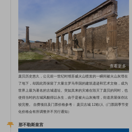
查看更多
庞贝历史悠久，公元前一世纪时维苏威火山喷发的一瞬间被火山灰埋在
了地下，却因此而保留了大量古罗马帝国的建筑遗迹和艺术文物，成为
世界上最为著名的古城遗址。突如其来的灾难在毁灭了庞贝的同时，也
使得当时的古城风貌得以永生，由于是被火山灰掩埋，街道房屋保存比
较完整。 自费项目及门票价格参考： 庞贝古城 12欧/人（门票因季节变
化价格会有所调整并不另行通知）
那不勒斯皇宫