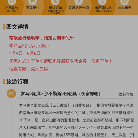
图文详情
南欧旅行活动季，指定团期享9折~
本产品9折活动团期：
4月4日，6月6日
优惠方式：下单前请联系客服获取代金券，后再下单！
位置有限，先到先得
旅游行程
D1
罗马>庞贝> 那不勒斯>巴勒莫（夜宿邮轮）
收起详情
罗马集合出发参观【庞贝古城】（自费项目），庞贝古城是亚平宁半岛
西南角坎佩尼亚地区一座历史悠久的古城，距风光绮丽的那不勒斯湾约
20千米，是一座背山面海的避暑胜地。之后前往那不勒斯。那不勒斯是
意大利南部城市，地中海的风景胜地之一，位于维苏威火山脚下的一个
海港大城，风景如画。游览那不勒斯古城区的【新堡】、天主教堂-【保