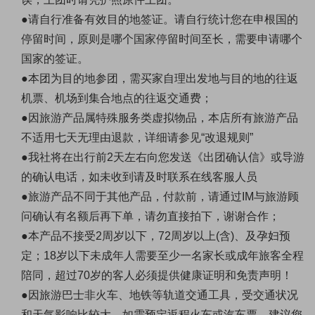
●请自行准备有效目的地签证。请自行统计您在申根国的
停留时间，原则是哪个国家停留时间至长，需要申请哪个
国家的签证。
●本团为目的地参团，需买家自理出发地与目的地的往返
机票、机场到集合地点的往返交通费；
●因旅游产品属特殊服务类虚拟物品，本店所有旅游产品
不适用七天无理由退款，详细请参见“改退规则”
●我社将在出行前2天左右向您发送《出团确认信》或导游
的确认电话，如未收到请及时联系在线客服人员
●旅游产品不同于其他产品，付款前，请通过IM与旅游顾
问确认有名额后再下单，请勿直接拍下，谢谢合作；
●本产品不接受2周岁以下，72周岁以上(含)、及孕妇预
定；18岁以下未成年人需要至少一名家长或成年旅客全程
陪同，超过70岁的客人必须提供健康证明和免责声明！
●因旅游巴士非火车、地铁等轨道交通工具，受交通状况
和天气影响比较大，如需预定返程火车或汽车票，建议您