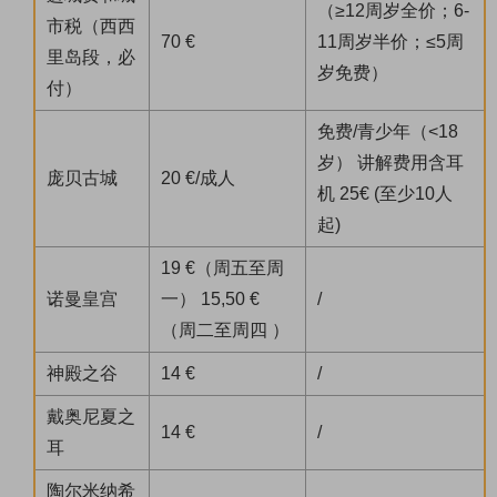
（≥12周岁全价；6-
市税（西西
70 €
11周岁半价；≤5周
里岛段，必
岁免费）
付）
免费/青少年（<18
岁） 讲解费用含耳
庞贝古城
20 €/成人
机 25€ (至少10人
起)
19 €（周五至周
诺曼皇宫
一） 15,50 €
/
（周二至周四 ）
神殿之谷
14 €
/
戴奥尼夏之
14 €
/
耳
陶尔米纳希