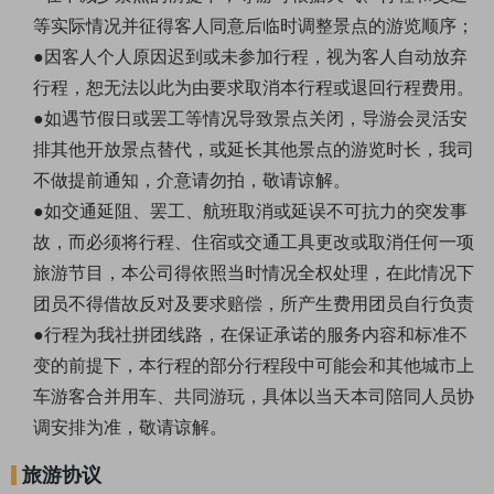
等实际情况并征得客人同意后临时调整景点的游览顺序；
●因客人个人原因迟到或未参加行程，视为客人自动放弃
行程，恕无法以此为由要求取消本行程或退回行程费用。
●如遇节假日或罢工等情况导致景点关闭，导游会灵活安
排其他开放景点替代，或延长其他景点的游览时长，我司
不做提前通知，介意请勿拍，敬请谅解。
●如交通延阻、罢工、航班取消或延误不可抗力的突发事
故，而必须将行程、住宿或交通工具更改或取消任何一项
旅游节目，本公司得依照当时情况全权处理，在此情况下
团员不得借故反对及要求赔偿，所产生费用团员自行负责
●行程为我社拼团线路，在保证承诺的服务内容和标准不
变的前提下，本行程的部分行程段中可能会和其他城市上
车游客合并用车、共同游玩，具体以当天本司陪同人员协
调安排为准，敬请谅解。
旅游协议