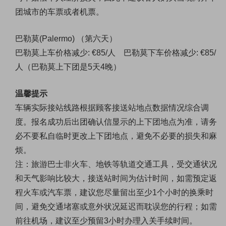
团城市的车票或者机票
。
巴勒莫(Palermo)
（第六天）
巴勒莫上车价格减少: €85/人 巴勒莫下车价格减少: €85/
人（巴勒莫上下团是5天4晚）
温馨提示
车辆实际接站线路根据顾客接送站地点数据情况综合调
度。报名成功后出团确认信显示的上下团地点为准，请务
必不要私自临时更改上下团地点，避免不必要的损失和麻
烦。
注：旅游巴士非火车、地铁等轨道交通工具，受交通状况
和天气影响比较大，接送站时间为估计时间，如需预定返
程火车或汽车票，建议您尽量留出至少1个小时的换乘时
间，避免交通堵塞或意外状况延迟而耽误您的行程；如需
前往机场，建议至少预留3小时办理入关手续时间。