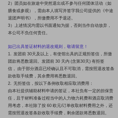
2）团员如在旅途中突然退出或不参与任何团体活动（如
膳食或参观），需由本人填写并签字我公司提供的《中途
退团声明书》，所缴费用不予退还。
3）上述情况均需以书面通知为据，否则当作自动放弃，
本公司不负任何责任。
如已出具签证材料的退改规则，敬请留意！
1.
发团前
30天及
以上，有使馆出具的正规拒签信，所缴
团款将悉数退回。发团前
30
天内
(含第30
天
) 有拒签
信，
由于部分酒店已经确认且不可取消，需按照退改签条
款收取手续费，其余费用将悉数退回。
2. 无拒签信，按以下条例收取相应取消费用：
由本社提供辅助材料申请的签证，本社负有一定的担保责
任，且于材料准备过程当中的人力物力耗费和酒店
取消费
用考虑，本社除了按
60 欧元/订单收取材料费用之外，还
需按照退改签条款收取手续费，剩余团款将悉数退回。