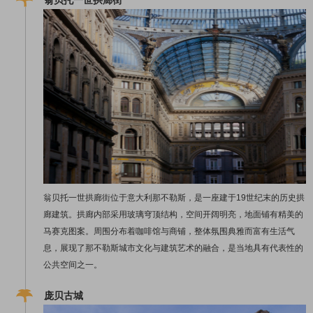
翁贝托一世拱廊街位于意大利那不勒斯，是一座建于19世纪末的历史拱
廊建筑。拱廊内部采用玻璃穹顶结构，空间开阔明亮，地面铺有精美的
马赛克图案。周围分布着咖啡馆与商铺，整体氛围典雅而富有生活气
息，展现了那不勒斯城市文化与建筑艺术的融合，是当地具有代表性的
公共空间之一。
庞贝古城