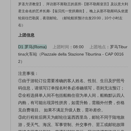
罗圣方济教堂】、拜访那不斯勒王的居所-【那不勒斯皇宫】及以意大利
君主命名的艺术长廊-【翁贝托一世拱廊街】。晚上从那不勒斯码头坐渡
轮前往巴勒莫，夜宿邮轮。（邮轮航班预计出发20:00，10个小时左
右）
上团信息
D1 罗马(Roma)
上团时间
：08:00
上团地点
：罗马Tibur
tina火车站（Piazzale della Stazione Tiburtina - CAP 0016
2）
注意事项：
①由于游轮订位需要准确的客人姓名、性别、生日及护照号
码信息，请填写订单报名时务必准确填写，否则无法预订；
②全程选择单人间不包括船舱住宿为单人间，船舱默认四人
内舱，有可能出现异性拼房，如需升舱，需额外付费，价格
见自费项目。 如果不满足升级人数，需补差价。
③此行程前后两天为邮轮往返西西里岛，邮轮不同于陆地旅
游，受天气、海况、军事管制、外交事件、罢工或邮轮故障