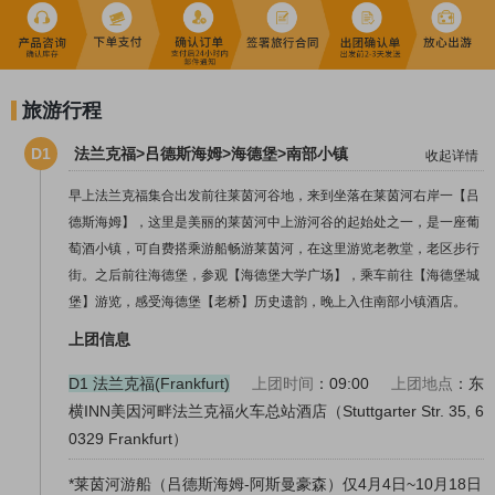
旅游行程
D1
法兰克福>吕德斯海姆>海德堡>南部小镇
收起详情
早上法兰克福集合出发前往莱茵河谷地，来到坐落在莱茵河右岸一【吕
德斯海姆】，这里是美丽的莱茵河中上游河谷的起始处之一，是一座葡
萄酒小镇，可自费搭乘游船畅游莱茵河，在这里游览老教堂，老区步行
街。之后前往海德堡，参观【海德堡大学广场】，乘车前往【海德堡城
堡】游览，感受海德堡【老桥】历史遗韵，晚上入住南部小镇酒店。
上团信息
D1 法兰克福(Frankfurt)
上团时间
：09:00
上团地点
：东
横INN美因河畔法兰克福火车总站酒店（Stuttgarter Str. 35, 6
0329 Frankfurt）
*莱茵河游船（吕德斯海姆-阿斯曼豪森）仅4月4日~10月18日