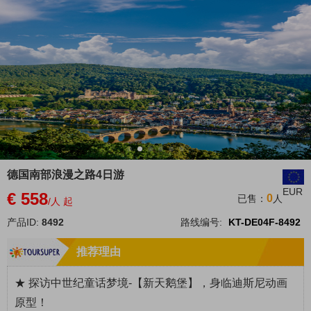
德国南部浪漫之路4日游
EUR
€ 558
0
已售：
人
/人 起
产品ID:
8492
路线编号:
KT-DE04F-8492
推荐理由
★
探访中世纪童话梦境-【
新天鹅堡
】，身临迪斯尼动画
原型
！