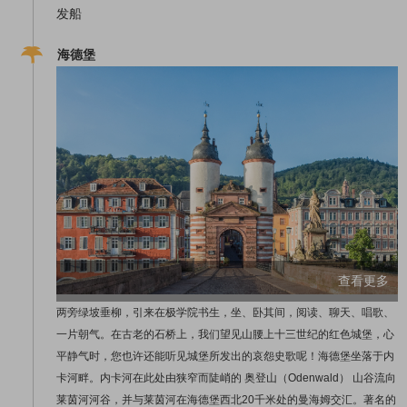
发船
海德堡
查看更多
两旁绿坡垂柳，引来在极学院书生，坐、卧其间，阅读、聊天、唱歌、
一片朝气。在古老的石桥上，我们望见山腰上十三世纪的红色城堡，心
平静气时，您也许还能听见城堡所发出的哀怨史歌呢！海德堡坐落于内
卡河畔。内卡河在此处由狭窄而陡峭的 奥登山（Odenwald） 山谷流向
莱茵河河谷，并与莱茵河在海德堡西北20千米处的曼海姆交汇。著名的