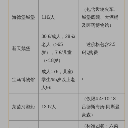
（包含齿轮火车、
海德堡城堡
11€/人
城堡庭院、大酒桶
及医药博物馆）
30 €/成人，28 €/
老人（>65
上述价格包含2.5
新天鹅堡
岁），7 €/儿童
€代购费
（<18岁）
成人17€，儿童/
宝马博物馆
学生/65岁以上老
/
人9€
（仅限4.4~10.18，
莱茵河游船
13 €/人
吕德斯海姆-阿斯曼
豪森）
（标准团餐：六菜