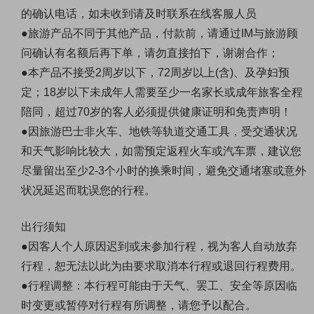
的确认电话，如未收到请及时联系在线客服人员
●旅游产品不同于其他产品，付款前，请通过IM与旅游顾
问确认有名额后再下单，请勿直接拍下，谢谢合作；
●本产品不接受2周岁以下，72周岁以上(含)、及孕妇预
定；18岁以下未成年人需要至少一名家长或成年旅客全程
陪同，超过70岁的客人必须提供健康证明和免责声明！
●因旅游巴士非火车、地铁等轨道交通工具，受交通状况
和天气影响比较大，如需预定返程火车或汽车票，建议您
尽量留出至少2-3个小时的换乘时间，避免交通堵塞或意外
状况延迟而耽误您的行程。
出行须知
●因客人个人原因迟到或未参加行程，视为客人自动放弃
行程，恕无法以此为由要求取消本行程或退回行程费用。
●行程调整：本行程可能由于天气、罢工、安全等原因临
时变更或暂停对行程有所调整，请您予以配合。