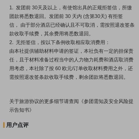
1.
发团前
30天及
以上，有使馆出具的正规拒签信，所缴
团款将悉数退回。发团前
30
天内
(含第30
天
) 有拒签
信，
由于部分酒店已经确认且不可取消，需按照退改签条
款收取手续费，其余费用将悉数退回。
2. 无拒签信，按以下条例收取相应取消费用：
由本社提供辅助材料申请的签证，本社负有一定的担保责
任，且于材料准备过程当中的人力物力耗费和酒店
取消费
用考虑，本社除了按
60 欧元/订单收取材料费用之外，还
需按照退改签条款收取手续费，剩余团款将悉数退回。
关于旅游协议的更多细节请查阅《
参团需知及安全风险提
示告知书
》
用户点评