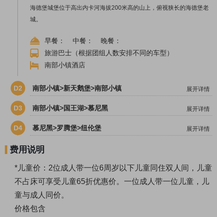
海德堡城堡位于高出内卡河海拔200米高的山上，俯视狭长的海德堡老
城。
早餐： 中餐： 晚餐：
旅游巴士（根据团组人数安排不同的车型）
南部小镇酒店
D2
南部小镇>新天鹅堡>南部小镇
展开详情
D3
南部小镇>国王湖>慕尼黑
展开详情
D4
慕尼黑>罗腾堡>纽伦堡
展开详情
费用说明
*儿童价：
2位成人带一位6周岁以下儿童同住双人间，儿童
不占床可享受儿童65折优惠价。一位成人带一位儿童，儿
童与成人同价
。
价格包含