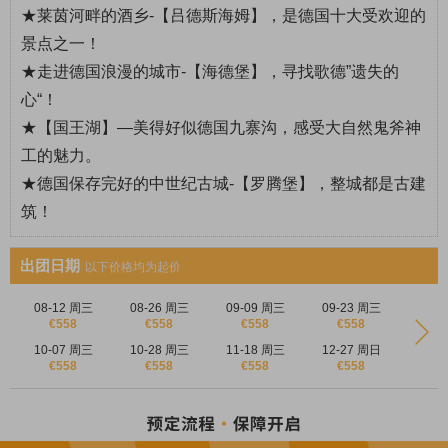
★
莱茵河畔的酒乡-【
吕德斯海姆
】，是德国十大受欢迎的
景点之一！
★
走进德国浪漫的城市-【
海德堡
】，寻找歌德”遗失的
心“！
★
【
国王湖
】—美得好似德国九寨沟，感受大自然鬼斧神
工的魅力。
★
德国保存完好的中世纪古城-【
罗腾堡
】，整城都是古建
筑！
出团日期
以下价格均为起价
08-12 周三
08-26 周三
09-09 周三
09-23 周三
€558
€558
€558
€558
10-07 周三
10-28 周三
11-18 周三
12-27 周日
€558
€558
€558
€558