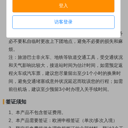
登入
温馨提示
访客登录
车辆实际接站线路根据顾客接送站地点数据情况综合调
度。报名成功后出团确认信显示的上下团地点为准，请务
必不要私自临时更改上下团地点，避免不必要的损失和麻
烦。
注：
旅游巴士非火车、地铁等轨道交通工具，受交通状况
和天气影响比较大，接送站时间为估计时间，如需预定返
程火车或汽车票，建议您尽量留出至少1个小时的换乘时
间，避免交通堵塞或意外状况延迟而耽误您的行程；如需
前往机场，建议至少预留3小时办理入关手续时间。
签证须知
1、本产品不包含签证费用。
2、本产品需要签证：欧洲申根签证（单次/多次入境）