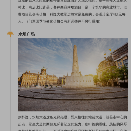
蕴涵的德意志民族的精神是其他建筑所无法比拟的。市中高楼大厦鳞次
栉比，商店比比皆是，各种商品琳琅满目，是一个繁华的商业城市。 自
费项目及参考价格：科隆大教堂进教堂是免费的，参观珍宝厅4欧元每
人。（门票因季节变化价格会有所调整并不另行通知）
水坝广场
别怀疑，水坝大道这条光鲜亮眼、熙来攘往的站前大道，就是市中心的
起点，堂皇大道的两侧充斥着纪念的魅力、咖啡馆的香味、悠扬的风琴