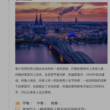
每个优秀的景点都会有这样的一道风景线，巴黎的塞纳河上有情人桥，
科隆的莱茵河上也有。这是霍亨索伦桥，跨越莱茵河，1910年前后建
成。科隆人相信，在桥上挂一把刻有两人名字的锁，一起把钥匙扔进桥
下的莱茵河，也就锁定了永恒的爱。科隆的爱情桥每天驶过1200列火
车，可以让更多人见证爱情。
早餐： 中餐： 晚餐：
旅游巴士（根据团组人数安排不同的车型）