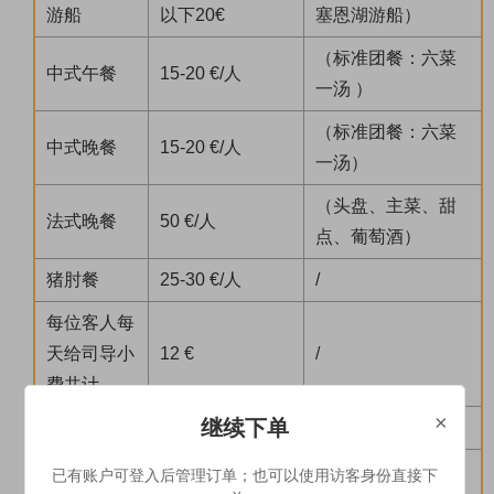
游船
以下20€
塞恩湖游船）
（标准团餐：六菜
中式午餐
15-20 €/人
一汤 ）
（标准团餐：六菜
中式晚餐
15-20 €/人
一汤）
（头盘、主菜、甜
法式晚餐
50 €/人
点、葡萄酒）
猪肘餐
25-30 €/人
/
每位客人每
天给司导小
12 €
/
费共计
×
继续下单
自费提示
1、价格仅供参考，均为景区首道大门票，门票价格因
已有账户可登入后管理订单；也可以使用访客身份直接下