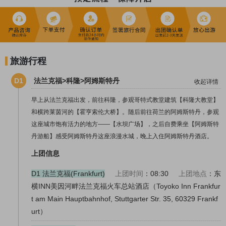
旅游行程
D1
法兰克福>科隆>阿姆斯特丹
收起详情
早上从法兰克福出发，前往科隆，参观哥特式教堂建筑【科隆大教堂】
和横跨莱茵河的【霍亨索伦大桥】。随后前往荷兰的阿姆斯特丹，参观
这座城市饱有活力的地方——【水坝广场】，之后自费乘坐【阿姆斯特
丹游船】感受阿姆斯特丹这座浪漫水城，晚上入住阿姆斯特丹酒店。
上团信息
D1 法兰克福(Frankfurt)
上团时间
：08:30
上团地点
：东
横INN美因河畔法兰克福火车总站酒店（Toyoko Inn Frankfur
t am Main Hauptbahnhof, Stuttgarter Str. 35, 60329 Frankf
urt）