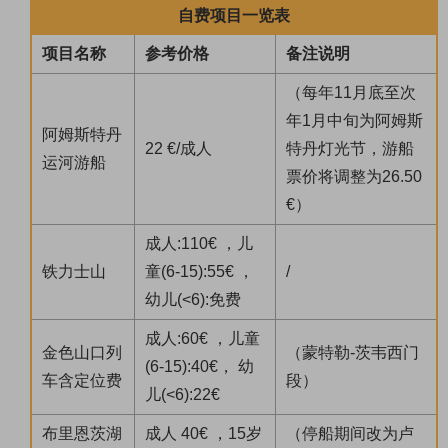
自费项目一览表
项目名称
参考价格
备注说明
（每年11月底至次
年1月中旬为阿姆斯
阿姆斯特丹
22 €/成人
特丹灯光节，游船
运河游船
票价将调整为26.50
€）
成人:110€ ，儿
铁力士山
童(6-15):55€ ，
/
幼儿(<6):免费
成人:60€ ，儿童
金色山口列
（蒙特勒-茨韦西门
(6-15):40€， 幼
车含定位费
段）
儿(<6):22€
布里恩茨湖
成人 40€ ，15岁
（停船期间改为卢