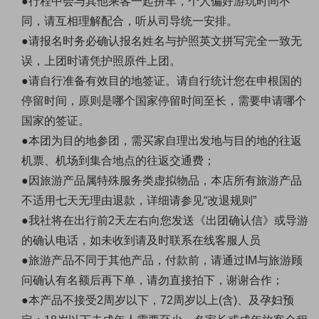
●行程中会与其他乘客一起拼车，个人偏好游玩时间不
同，请互相理解配合，听从司导统一安排。
●请报名时务必确认报名姓名与护照英文拼写完全一致无
误，上团时请凭护照原件上团。
●请自行准备有效目的地签证。请自行统计您在申根国的
停留时间，原则是哪个国家停留时间至长，需要申请哪个
国家的签证。
●本团为目的地参团，需买家自理出发地与目的地的往返
机票、机场到集合地点的往返交通费；
●因旅游产品属特殊服务类虚拟物品，本店所有旅游产品
不适用七天无理由退款，详细请参见“改退规则”
●我社将在出行前2天左右向您发送《出团确认信》或导游
的确认电话，如未收到请及时联系在线客服人员
●旅游产品不同于其他产品，付款前，请通过IM与旅游顾
问确认有名额后再下单，请勿直接拍下，谢谢合作；
●本产品不接受2周岁以下，72周岁以上(含)、及孕妇预