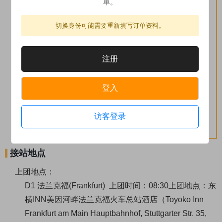
单。
季节变化会有浮动，具体以景点官方网站或者景点当
天价格公告为准。
切换身份可能需要重新填写订单资料。
2、以上所列景点或自费如需参观，请定团后及时预定
门票，如需协助请联系我司客服。如因门票售整或景
点不开放等原因无法入内参观，我司不承担任何责
注册
任，也不接受相关投诉与违约补偿。
3、以上自费景点均为自选参加，导游不会强制；以上
登入
自费项目由于特殊管制导游均不陪同入内。
4、特色餐为推荐当地美食，是否可以安排请以导游行
访客登录
程当日通知为准。
接站地点
上团地点：
D1 法兰克福(Frankfurt)
上团时间：08:30
上团地点：东
横INN美因河畔法兰克福火车总站酒店（Toyoko Inn
Frankfurt am Main Hauptbahnhof, Stuttgarter Str. 35,