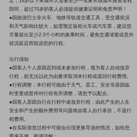
定；18岁以下未成年人需要至少一名家长或成年旅客全程
陪同，超过70岁的客人必须提供健康证明和免责声明！
●因旅游巴士非火车、地铁等轨道交通工具，受交通状况
和天气影响比较大，如需预定返程火车或汽车票，建议您
尽量留出至少2-3个小时的换乘时间，避免交通堵塞或意外
状况延迟而耽误您的行程。
出行须知
●因客人个人原因迟到或未参加行程，视为客人自动放弃
行程，恕无法以此为由要求取消本行程或退回行程费用。
●行程调整：本行程可能由于天气、罢工、安全等原因临
时变更或暂停对行程有所调整，请您予以配合。
●因客人原因自行在行程中途放弃行程，由此产生的人生
安全和产生的额外费用等问题将由客人自行承担，不退行
程费用。
●在实际游览过程中可能会出现更换导游的情况，如给您
带来不便，敬请谅解；