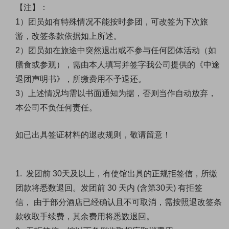
【注】：
1）团员如有特殊情况不能按时参团，可改签为下次旅
游，改签条款依据如上所述。
2）团员如在旅途中突然退出或不参与任何团体活动（如
膳食或参观），需由本人填写并签字我公司提供的《中途
退团声明书》，所缴费用不予退还。
3）上述情况均需以书面通知为据，否则当作自动放弃，
本公司不负任何责任。
如已出具签证材料的退改规则，敬请留意！
1.
发团前
30天及
以上，有使馆出具的正规拒签信，所缴
团款将悉数退回。发团前
30
天内
(含第30
天
) 有拒签
信，
由于部分酒店已经确认且不可取消，需按照退改签条
款收取手续费，其余费用将悉数退回。