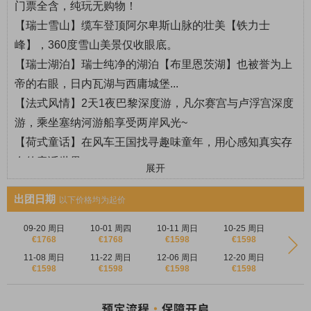
门票全含，纯玩无购物！
【
瑞士雪山
】缆车登顶阿尔卑斯山脉的壮美【铁力士
峰】，360度雪山美景仅收眼底。
【
瑞士湖泊
】瑞士纯净的湖泊【布里恩茨湖】也被誉为上
帝的右眼，日内瓦湖与西庸城堡...
【
法式风情
】2天1夜巴黎深度游，凡尔赛宫与卢浮宫深度
游，乘坐塞纳河游船享受两岸风光~
【
荷式童话
】
在风车王国找寻趣味童年，用心感知真实存
在的童话世界。
展开
【
德式风景
】海德堡城堡是浪漫德国的缩影，这座城市有
出团日期
太多的理由值得被偏爱，诗人歌德“把心遗失在海德堡”，
以下价格均为起价
马克吐温说海德堡是他“到过至美的地方”
09-20 周日
10-01 周四
10-11 周日
10-25 周日
€1768
€1768
€1598
€1598
11-08 周日
11-22 周日
12-06 周日
12-20 周日
€1598
€1598
€1598
€1598