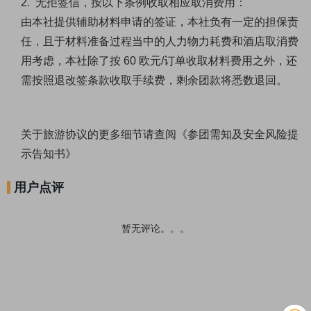
2. 无拒签信，按以下条例收取相应取消费用：
由本社提供辅助材料申请的签证，本社负有一定的担保责
任，且于材料准备过程当中的人力物力耗费和酒店
取消费
用考虑，本社除了按
60 欧元/订单收取材料费用之外，还
需按照退改签条款收取手续费，剩余团款将悉数退回。
关于旅游协议的更多细节请查阅《
参团需知及安全风险提
示告知书
》
用户点评
暂无评论。。。