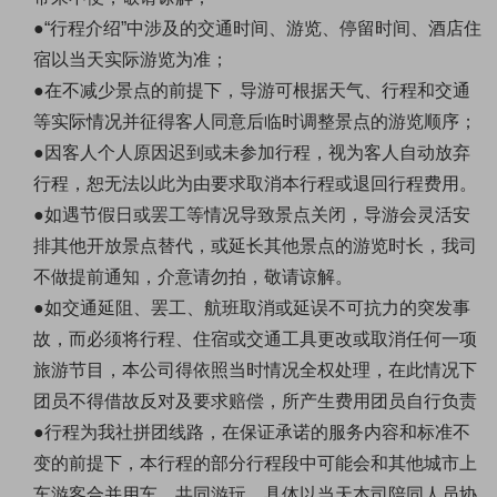
●“行程介绍”中涉及的交通时间、游览、停留时间、酒店住
宿以当天实际游览为准；
●在不减少景点的前提下，导游可根据天气、行程和交通
等实际情况并征得客人同意后临时调整景点的游览顺序；
●因客人个人原因迟到或未参加行程，视为客人自动放弃
行程，恕无法以此为由要求取消本行程或退回行程费用。
●如遇节假日或罢工等情况导致景点关闭，导游会灵活安
排其他开放景点替代，或延长其他景点的游览时长，我司
不做提前通知，介意请勿拍，敬请谅解。
●如交通延阻、罢工、航班取消或延误不可抗力的突发事
故，而必须将行程、住宿或交通工具更改或取消任何一项
旅游节目，本公司得依照当时情况全权处理，在此情况下
团员不得借故反对及要求赔偿，所产生费用团员自行负责
●行程为我社拼团线路，在保证承诺的服务内容和标准不
变的前提下，本行程的部分行程段中可能会和其他城市上
车游客合并用车、共同游玩，具体以当天本司陪同人员协