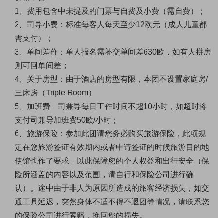
1、费用包含中未提及的门票与自费及小费（需自费）；
2、司导小费：标准每客人每天至少12欧元
（成人儿童都
需支付）
；
3、单间差价：
单人报名需补交单间差630欧，如有人拼房
则可回单间差；
4、关于房型：由于酒店的房型有限，本团不设置
家庭房/
三床房（Triple Room）
5、加班费：司兼导每日工作时间不超10小时，如超时将
支付司兼导加班费50欧/小时；
6、
旅游保险：参加此团请您务必购买旅游保险，此项规
定在您旅游签证有效期内或者申请签证的时候旅游目的地
使馆也作了要求，以此保障您的个人权益和出行安全（保
险所涵盖的内容以及范围，请自行和保险公司进行确
认）。途中由于非人为原因所造成的旅客经济损失，如交
通工具延迟，突然身体不适不得不退团等情况，请联系您
的保险公司进行索赔，挽回您的损失。