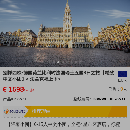
别样西欧▪德国荷兰比利时法国瑞士五国8日之旅【精致
中文小团】< 法兰克福上下>
EUR
€ 1598
0
已售：
人
/人 起
产品ID:
8531
路线编号:
KM-WE10F-8531
推荐理由
【
轻奢小
团
】6-15人中文小团，全程4星市区酒店，行程