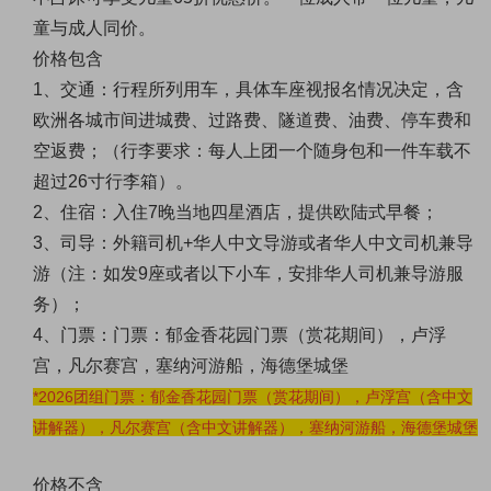
童与成人同价
。
价格包含
1、交通：
行程所列用车，具体车座视报名情况决定，含
欧洲各城市间进城费、过路费、隧道费、油费、停车费和
空返费；
（行李要求：每人上团一个随身包和一件车载不
超过26寸行李箱）。
2、住宿：入住7晚当地四星酒店，提供欧陆式早餐；
3、司导：
外籍司机+华人中文导游或者华人中文司机兼导
游（注：如发9座或者以下小车，安排华人司机兼导游服
务）；
4、门票：
门票：郁金香花园门票（赏花期间），卢浮
宫，凡尔赛宫，塞纳河游船，海德堡城堡
*2026团组门票：郁金香花园门票（赏花期间），卢浮宫（含中文
讲解器），凡尔赛宫（含中文讲解器），塞纳河游船，海德堡城堡
价格不含