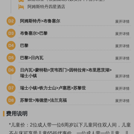
阿姆斯特丹四星酒店
D2
阿姆斯特丹>布鲁塞尔
展开详情
D3
布鲁塞尔>巴黎
展开详情
D4
巴黎
展开详情
D5
巴黎>日内瓦
展开详情
D6
日内瓦>蒙特勒>茨韦西门>因特拉肯>布里恩茨湖>
瑞士小镇
展开详情
D7
瑞士小镇>铁力士山>卢塞恩>苏黎世
展开详情
D8
苏黎世>海德堡>法兰克福
展开详情
费用说明
*儿童价：
2位成人带一位6周岁以下儿童同住双人间，儿童
不占床可享受儿童65折优惠价。一位成人带一位儿童，儿