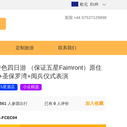
欧元 EUR
英国 +44 07537129898
定制旅游
联系我们
日游 （保证五星Faimront）原住
+圣保罗湾+阅兵仪式表演
-5星酒店
小众精选
加入收藏
561
人参团出行
已有
0
人评价
-FCEC04