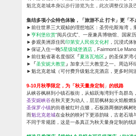
魁北克老城本身以步行游览为主，此次调整仅涉及
集结多项小众特色体验，
「
旅游不止 打卡
」更「不
►前往世界三大观鲸的理想地区：圣劳伦斯海湾，
►
亨利堡欣赏“
阅兵仪式
”、一座兼具博物馆、国家
►参观美洲原住民
印第安人民俗文化村
，沉浸式体
►保证入住一晚
5星级城堡酒店
，Fairmont Le
►前往魁省著名度假区
「
夏洛瓦地区
」
的
圣保罗湾小镇（
►
「
圣安妮大教堂
」
加拿大三大教堂之一。周边环
►魁北克老城（可付费升级魁北克酒店，更多时间
9-10月秋季限定，为「秋天量身定制
」
的线路
从峡谷枫林到小镇石板街，从鲸跃海湾到千岛群岛
圣安妮峡谷
在秋天更为动人，层层枫林如火焰般燃
圣保罗小镇
的街巷被红叶点缀，石板路两侧的枫树
而
魁北克老城
在金秋的映衬下更添韵味，古老石墙
不同于常规团，这是一条真正为秋天量身定制的线