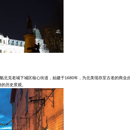
加拿大魁北克省魁北克老城下城区核心街道，始建于1680年，为北美现存至古老
特的历史景观。