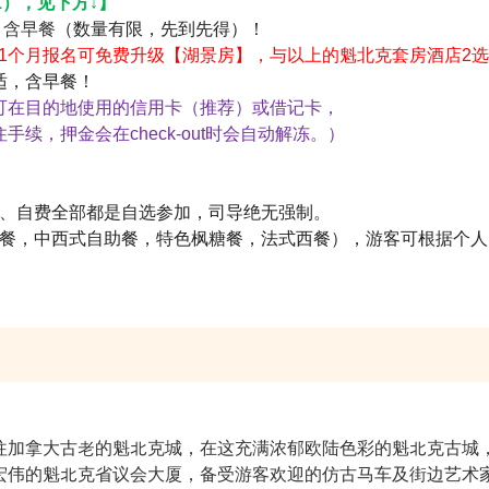
1），见下方↓】
，
含早餐
（数量有限，先到先得）！
1个月报名可免费升级【湖景房】，与以上的魁北克套房酒店2选
适，含早餐！
可在目的地使用的信用卡（推荐）或借记卡，
，押金会在check-out时会自动解冻。）
票、自费全部都是自选参加，司导绝无强制。
团餐，中西式自助餐，特色枫糖餐，法式西餐），游客可根据个
往加拿大古老的魁北克城，在这充满浓郁欧陆色彩的魁北克古城
宏伟的魁北克省议会大厦，备受游客欢迎的仿古马车及街边艺术