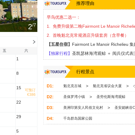
推荐理由
早鸟优惠二选一：
2
/7
1. 免费升级第二晚Fairmont Le Manoir Riche
2. 首晚魁北克常规酒店升级套房（含早餐）
【五星住宿】
Fairmont Le Manoir Ric
五
六
【独家行程】
圣凯瑟林海湾观鲸 ＋ 阅兵仪式表
1
【文化互动】
沉浸式原住民生活& 文明体验
【舒适出行】
无需早起打卡，让旅程回归舒心
行程景点
8
【品质尊享】
保证1晚Fairmont ＋ 1晚豪华套
D1:
>
>
魁北克古城
魁北克省议会大厦
15
放松身心、享受美景，尽情娱乐，假期中的绝
可预订
€386
D2:
>
圣保罗湾小镇
圣劳伦斯海湾观鲸
22
D3:
>
美洲印第安人民俗文化村
圣安妮峡谷Cany
29
D4:
千岛群岛国家公园
5