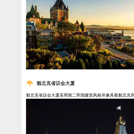
魁北克省议会大厦
魁北克省议会大厦采用第二帝国建筑风格并兼具着魁北克所