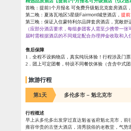
精选品质酒店【提前1个月报名可升级酒店（仅2选
首晚：提前1个月报名 可免费升级魁北克套房酒店
第二晚：夏洛瓦地区5星级
Fairmont
城堡酒店，
提前
第三晚：保证入住蒙特利尔
品牌
套房酒店，宽敞舒
（应部分酒店要求，每组参团客人需至少携带一张
届时需根据酒店的不同规定配合办理押金收取和入住手续
售后保障
1．全程不设购物店，真实纯玩体验！行程涉及门
2．团上可定团餐，特设不同餐饮体验（含含中式
旅游行程
第1天
多伦多市 – 魁北克市
行程概述
早上从多伦多出发穿过直达魁省省府魁北克市，前
雍容华贵的古堡大酒店，清秀脱俗的老教堂，气势