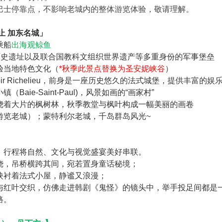
巴士停靠点，不影响老城内的整体游览体验，敬请理解。
止 加东名城」
乘船
出海观鲸鱼
历史遗址以及联合国教科文组织世界遗产等多重身份的军事堡垒
验当地特色文化（
*秋季此景点替换为圣安妮峡谷
）
 Manoir Richelieu，前身是一座历史悠久的法式城堡，提供丰富的娱
Baie-Saint-Paul)
，风景如画的“画家村”
绕着大片的枫树林，秋季教堂与枫叶构成一幅美丽的画卷
游览老城）；蒙特利尔老城，千岛群岛风光~
，行程将自然、文化与视觉盛宴美好串联。
烧，吊桥横跨其间，宛若置身童话秘境；
映衬着法式小屋，静谧又浪漫；
与红叶交织，仿佛走进韩剧《鬼怪》的镜头中，举手投足间都是
路。