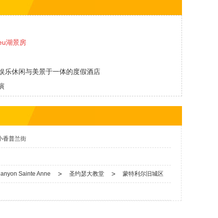
lieu湖景房
helieu 集娱乐休闲与美景于一体的度假酒店
演
与从容
房酒店
小香普兰街
佳享受
>
>
on Sainte Anne
圣约瑟大教堂
蒙特利尔旧城区