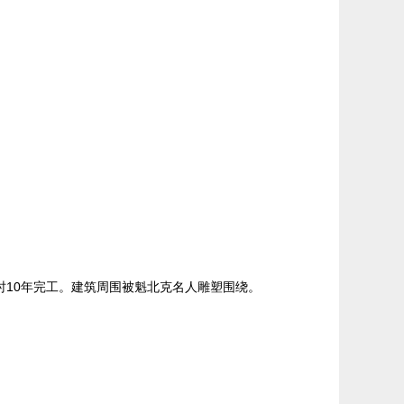
时10年完工。建筑周围被魁北克名人雕塑围绕。