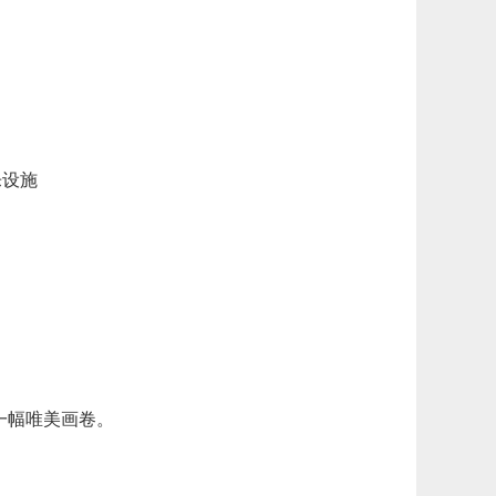
乐设施
一幅唯美画卷。