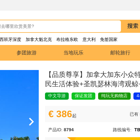
西班牙深度
加拿大魁北克
布拉格东欧
意大利
免签国家
参团旅游
当地玩乐
邮轮旅行
【品质尊享】加拿大加东小众特色四
民生活体验+圣凯瑟林海湾观鲸
中文导游
保证发团
纯玩无购物店
4
€ 386
已有
起
产品ID:
8794
路线编号:
TB