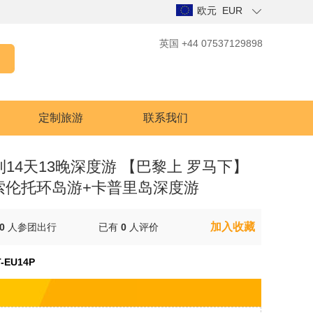
欧元 EUR
英国 +44 07537129898
定制旅游
联系我们
利14天13晚深度游 【巴黎上 罗马下】
索伦托环岛游+卡普里岛深度游
加入收藏
0
人参团出行
已有
0
人评价
-EU14P