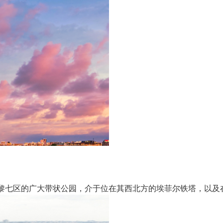
巴黎七区的广大带状公园，介于位在其西北方的埃菲尔铁塔，以及在其东南