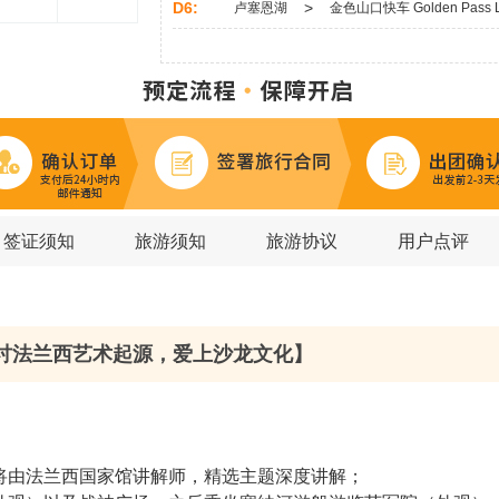
D6:
>
卢塞恩湖
金色山口快车 Golden Pass L
D7:
>
埃马努埃莱二世长廊
苏黎世旧城区
D8:
>
>
叹息桥
圣马可广场
圣马可大教
D9:
>
>
圣母百花大教堂
佛罗伦萨老桥
D10:
>
>
五渔村
比萨斜塔
奇迹广场
D11:
>
锡耶纳大教堂
皮恩扎
签证须知
旅游须知
旅游协议
用户点评
D12:
>
>
西班牙广场
万神殿
罗马斗兽场
D13:
>
>
阿马尔菲海岸
阿马尔菲小镇
波
D14:
蓝洞（卡布里岛）
讨法兰西艺术起源，爱上沙龙文化】
将由法兰西国家馆讲解师，精选主题深度讲解；