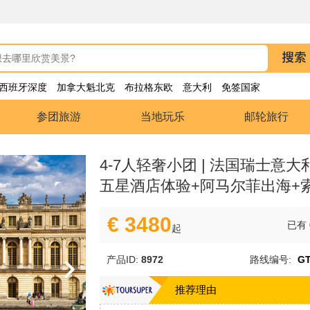
西班牙深度
加拿大魁北克
布拉格东欧
意大利
免签国家
参团旅游
当地玩乐
邮轮旅行
4-7人轻奢小团 | 法国瑞士意大
五星酒店体验+阿马尔菲出海+
€ 3480
已有
起
产品ID:
8972
路线编号:
GT
推荐理由