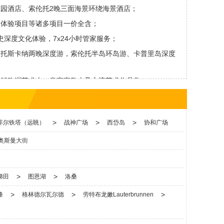
园酒店、索伦托2晚三面海景环绕海景酒店；
，体验项目等诸多项目一价全含；
史深度文化体验，7x24小时管家服务；
，托斯卡纳两晚深度游，索伦托半岛环岛游、卡普里岛深度
讲解欧洲艺术史、皇室宗教史及主流艺术作品集。
>
>
>
菲尔铁塔（远眺）
战神广场
西岱岛
协和广场
奥斯曼大街
>
>
梯田
图恩湖
洛桑
>
>
>
峰
格林德尔瓦尔德
劳特布龙嫩Lauterbrunnen