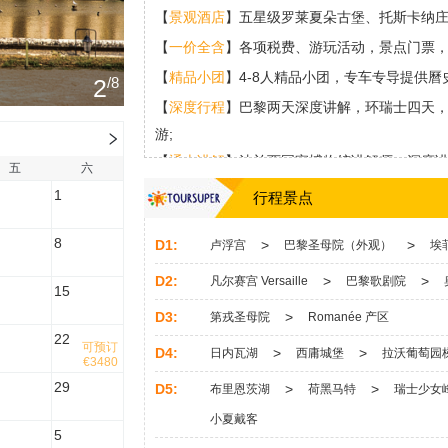
【
景观酒店
】五星级罗莱夏朵古堡、托斯卡纳庄
【
一价全含
】各项税费、游玩活动，景点门票
【
精品小团
】4-8人精品小团，专车专导提供曆
3
/8
【
深度行程
】巴黎两天深度讲解，环瑞士四天
游;
【
通史讲解
】法兰西国家博物馆讲解师，深度
五
六
1
行程景点
8
D1:
>
>
卢浮宫
巴黎圣母院（外观）
埃
D2:
>
>
凡尔赛宫 Versaille
巴黎歌剧院
15
D3:
>
第戎圣母院
Romanée 产区
22
可预订
D4:
>
>
日内瓦湖
西庸城堡
拉沃葡萄园
€3480
29
D5:
>
>
布里恩茨湖
荷黑马特
瑞士少女
小夏戴客
5