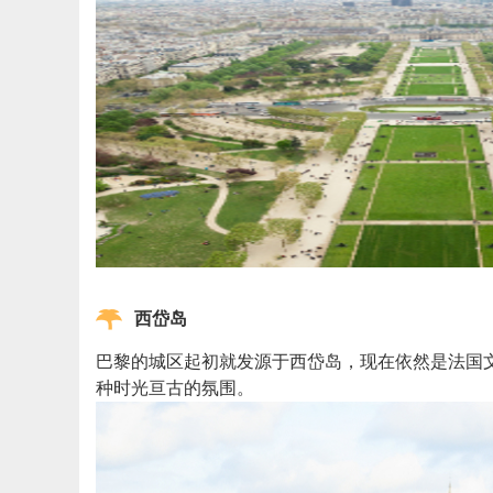
西岱岛
巴黎的城区起初就发源于西岱岛，现在依然是法国
种时光亘古的氛围。