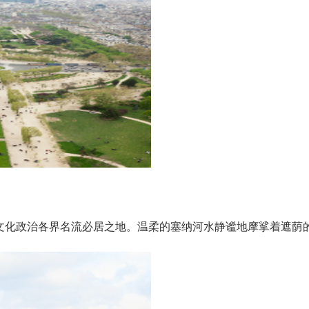
文化政治各界名流必居之地。温柔的塞纳河水静谧地摩挲着遮荫