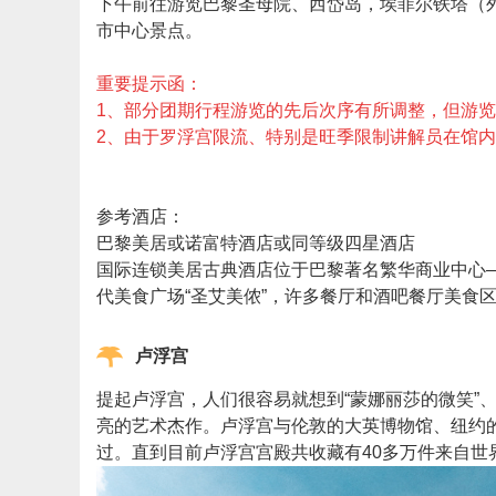
下午前往游览巴黎圣母院、西岱岛，埃菲尔铁塔（
市中心景点。
重要提示函：
1、部分团期行程游览的先后次序有所调整，但游
2、由于罗浮宫限流、特别是旺季限制讲解员在馆内
参考酒店：
巴黎美居或诺富特酒店或同等级四星酒店
国际连锁美居古典酒店位于巴黎著名繁华商业中心
代美食广场“圣艾美侬”，许多餐厅和酒吧餐厅美食
卢浮宫
提起卢浮宫，人们很容易就想到“蒙娜丽莎的微笑”
亮的艺术杰作。卢浮宫与伦敦的大英博物馆、纽约
过。直到目前卢浮宫宫殿共收藏有40多万件来自世