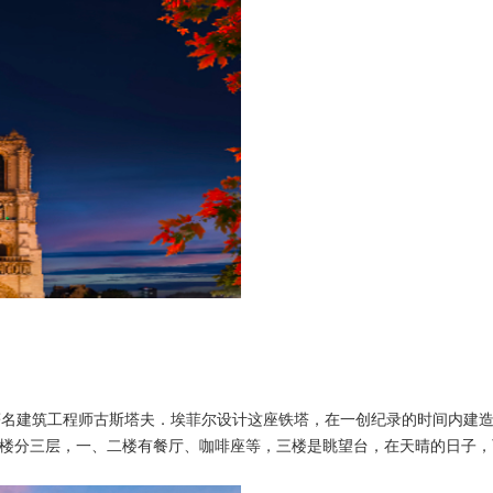
年，著名建筑工程师古斯塔夫．埃菲尔设计这座铁塔，在一创纪录的时间内
塔楼分三层，一、二楼有餐厅、咖啡座等，三楼是眺望台，在天晴的日子，