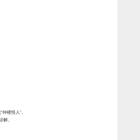
“钟楼怪人”。
谅解。