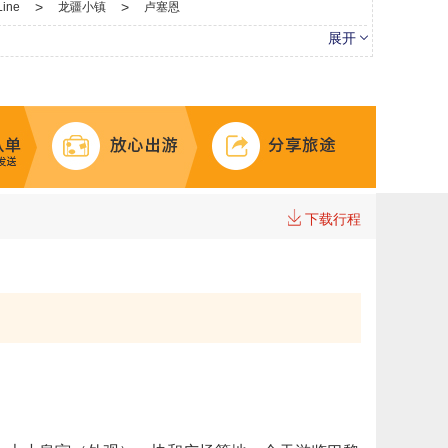
>
>
ine
龙疆小镇
卢塞恩
展开
>
>
米兰大教堂
苏黎世湖
堂
>
米开朗琪罗广场
市政广场
下载行程
>
特莱维喷泉（许愿池）
西塔诺