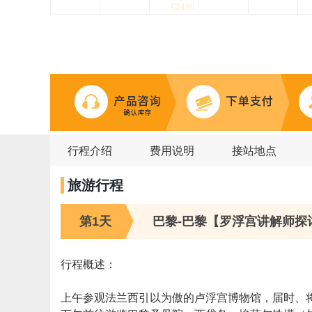
€3480
行程介绍
费用说明
接站地点
旅游行程
第1天
巴黎-巴黎【罗浮宫讲解师探
行程概述：
上午参观法兰西引以为傲的卢浮宫博物馆，届时、