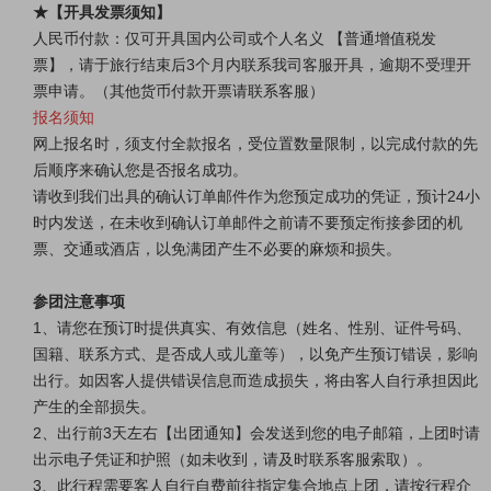
★【开具发票须知】
人民币付款：仅可开具国内公司或个人名义 【普通增值税发
票】，请于旅行结束后3个月内联系我司客服开具，逾期不受理开
票申请。（其他货币付款开票请联系客服）
报名须知
网上报名时，须支付全款报名，受位置数量限制，以完成付款的先
后顺序来确认您是否报名成功。
请收到我们出具的确认订单邮件作为您预定成功的凭证，预计24小
时内发送，在未收到确认订单邮件之前请不要预定衔接参团的机
票、交通或酒店，以免满团产生不必要的麻烦和损失。
参团注意事项
1、请您在预订时提供真实、有效信息（姓名、性别、证件号码、
国籍、联系方式、是否成人或儿童等），以免产生预订错误，影响
出行。如因客人提供错误信息而造成损失，将由客人自行承担因此
产生的全部损失。
2、出行前3天左右【出团通知】会发送到您的电子邮箱，上团时请
出示电子凭证和护照（如未收到，请及时联系客服索取）。
3、此行程需要客人自行自费前往指定集合地点上团，请按行程介