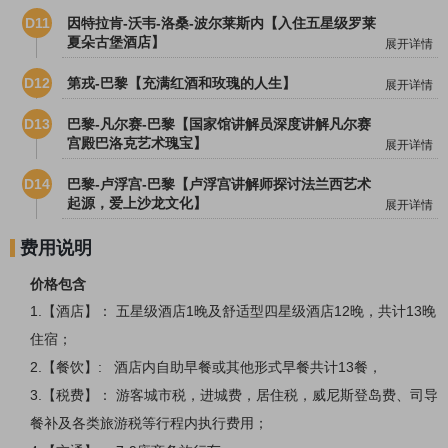
D11
因特拉肯-沃韦-洛桑-波尔莱斯内【入住五星级罗莱
夏朵古堡酒店】
展开详情
D12
第戎-巴黎【充满红酒和玫瑰的人生】
展开详情
D13
巴黎-凡尔赛-巴黎【国家馆讲解员深度讲解凡尔赛
宫殿巴洛克艺术瑰宝】
展开详情
D14
巴黎-卢浮宫-巴黎【卢浮宫讲解师探讨法兰西艺术
起源，爱上沙龙文化】
展开详情
费用说明
价格包含
1.【酒店】： 五星级酒店1晚及舒适型四星级酒店12晚，共计13晚
住宿；
2.【餐饮】: 酒店内自助早餐或其他形式早餐共计13餐，
3.【税费】： 游客城市税，进城费，居住税，威尼斯登岛费、司导
餐补及各类旅游税等行程内执行费用；