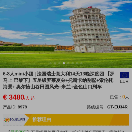
6-8人mini小团 | 法国瑞士意大利14天13晚深度团 【罗
马上 巴黎下】五星级罗莱夏朵+托斯卡纳别墅+索伦托
EUR
海景+ 奥尔恰山谷田园风光+米兰+金色山口列车
€ 3480
0
已售：
人
/人 起
产品ID:
8979
路线编号:
GT-EU34R
推荐理由