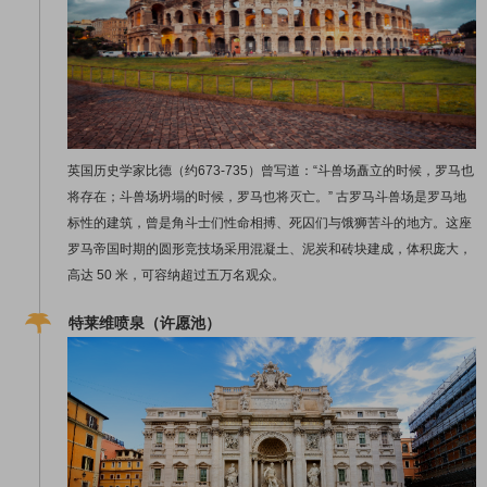
英国历史学家比德（约673-735）曾写道：“斗兽场矗立的时候，罗马也
将存在；斗兽场坍塌的时候，罗马也将灭亡。” 古罗马斗兽场是罗马地
标性的建筑，曾是角斗士们性命相搏、死囚们与饿狮苦斗的地方。这座
罗马帝国时期的圆形竞技场采用混凝土、泥炭和砖块建成，体积庞大，
高达 50 米，可容纳超过五万名观众。
特莱维喷泉（许愿池）