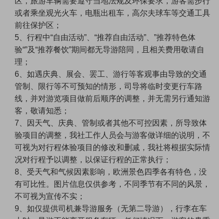
区，旅游车辆需要遵守当地法规及环保要求，游客需步行
或者乘坐观光火车，电瓶出租车，高尔夫球车等交通工具
前往保护区；
5、行程中“自由活动”、“推荐自由活动”、”推荐特色体
验“”及“推荐餐饮”期间都无导游陪同，且相关费用敬请自
理；
6、如遇庆典、展会、罢工、游行等客观事由导致的交通
管制、限行等不可预知的情形，司导将临时变更行车路
线，并对游览项目做前后顺序的调整，并无需另行通知游
客，敬请知悉；
7、因天气、庆典、管制或者其他不可控因素，所导致体
验项目的调整，我社工作人员会与游客做详细的说明，不
可视为对行程体验项目的修改和删减，我社将根据实际情
况对行程予以调整，以保证行程的正常执行；
8、受天气和气候因素影响，欧洲景色四季各有特色，没
有可比性。图片信息仅供参考，不同季节有不同的风景，
不可视为宣传不实；
9、如仅提供司机兼导游服务（无第二导游），行李在车