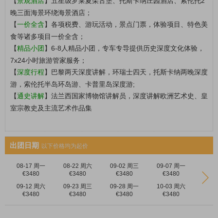
【
景观酒店
】五星级罗莱夏朵古堡、托斯卡纳庄园酒店、索伦托2
晚三面海景环绕海景酒店；
【
一
价全含
】各项税费、游玩活动，景点门票，体验项目、特色美
食等诸多项目一价全含；
【
精品小团
】6-8人精品小团，专车专导提供历史深度文化体验，
7x24小时旅游管家服务；
【
深度行程
】巴黎两天深度讲解，环瑞士四天，托斯卡纳两晚深度
游，索伦托半岛环岛游、卡普里岛深度游;
【
通史讲解
】法兰西国家博物馆讲解员，深度讲解欧洲艺术史、皇
室宗教史及主流艺术作品集
出团日期
以下价格均为起价
08-17 周一
08-22 周六
09-02 周三
09-07 周一
€3480
€3480
€3480
€3480
09-12 周六
09-23 周三
09-28 周一
10-03 周六
€3480
€3480
€3480
€3480