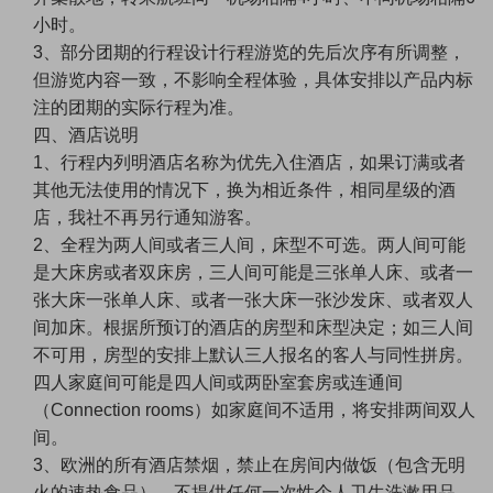
小时。
3、部分团期的行程设计行程游览的先后次序有所调整，
但游览内容一致，不影响全程体验，具体安排以产品内标
注的团期的实际行程为准。
四、酒店说明
1、行程内列明酒店名称为优先入住酒店，如果订满或者
其他无法使用的情况下，换为相近条件，相同星级的酒
店，我社不再另行通知游客。
2、全程为两人间或者三人间，床型不可选。两人间可能
是大床房或者双床房，三人间可能是三张单人床、或者一
张大床一张单人床、或者一张大床一张沙发床、或者双人
间加床。根据所预订的酒店的房型和床型决定；如三人间
不可用，房型的安排上默认三人报名的客人与同性拼房。
四人家庭间可能是四人间或两卧室套房或连通间
（Connection rooms）如家庭间不适用，将安排两间双人
间。
3、欧洲的所有酒店禁烟，禁止在房间内做饭（包含无明
火的速热食品），不提供任何一次性个人卫生洗漱用品。