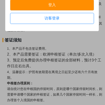
2.如因个人原因未能按时上团，建议自行联系导游追团，此间涉及
登入
所有费用请游客自理。
3.如因个人原因(无旅行证件、迟到、生病、意外等因素)未能参加
访客登录
行程内任何行程或行程中途退出，已付团费概不退还，也不会以其
他服务赔偿。
签证须知
1、本产品不包含签证费用。
2、本产品需要签证：欧洲申根签证（单次/多次入境）
3、预定后免费提供办理申根签证的全部材料，预计3个工
作日左右出具。
4、温馨提示：护照有效期需在离境之日起至少还有六个月有效
期。
申根签办理原则：
请自统计您在申根国的停留时间，原则是哪个国家停留时间长，则
需要申请哪个国家的申根签证，如果几个国家停留时间一样长，则
办理首个入境国的申根签。