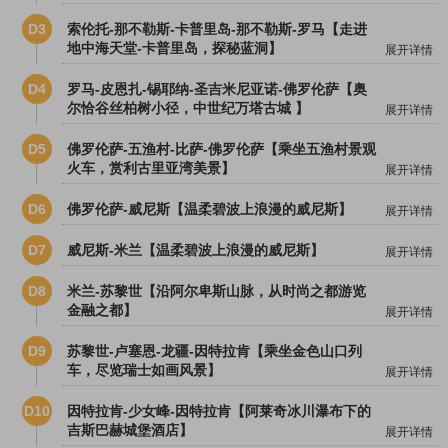
D3
索伦托-那不勒斯-卡普里岛-那不勒斯-罗马【走进
地中海天堂-卡普里岛，探秘蓝洞】
展开详情
D4
罗马-皮恩扎-锡耶纳-圣吉米尼亚诺-佛罗伦萨【奥
尔恰谷丝柏树小径，中世纪万塔古城 】
展开详情
D5
佛罗伦萨-五渔村-比萨-佛罗伦萨【乘坐五渔村景观
火车，赏利古里亚湾美景】
展开详情
D6
佛罗伦萨-威尼斯【温柔碧波上浪漫的威尼斯】
展开详情
D7
威尼斯-米兰【温柔碧波上浪漫的威尼斯】
展开详情
D8
米兰-苏黎世【沿阿尔卑斯山脉，从时尚之都游览
金融之都】
展开详情
D9
苏黎世-卢塞恩-龙疆-因特拉肯【乘坐金色山口列
车，尽览瑞士如画风景】
展开详情
D10
因特拉肯-少女峰-因特拉肯【阿莱奇冰川瀑布下的
吉斯巴赫城堡酒店】
展开详情