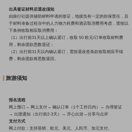
出具签证材料后退改须知
由旅行社提供辅助材料申请的签证，地接负有一定的担保责任，且
于材料准备过程当中的人力物力耗费和酒店取消费用考虑，需按以
下条例收取相应取消费用：
（1）出行前31天以上确认退订，收取 50 欧元/订单收取材料费
用，剩余团款悉数退还；
（2）出行前31天以内
确认
退订，需按退改签条款收取相应手续
费，剩余团款将悉数退回。
旅游须知
报名流程
网上预订→ 网上支付→ 确认订单（1个工作日内）→ 办理签证
→
出团通知（出行前2-3天）
→ 开心出游
→分享与点评
支付方式
网上付款：支持英镑、欧元、美元、人民币、加元支付。