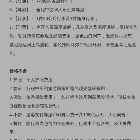
4.【交通】： 7-9座商务旅行车；
5.【导游】： 全程中文华人司机兼导游
6.【行李】： 1件23公斤行李及1件随身行李；
7.【门票】： 卢浮宫及深度讲解，凡尔赛宫及深度讲解，塞纳河游
船，勃艮第酒庄参观及品酒费用，金色山口列车，五渔村小火车、
威尼斯运河上岛渡轮，索伦托阿马尔菲出海环游、卡普里岛往返渡
船。
价格不含
1.护照：个人护照费用 ；
2.签证：行程中所列旅游国家所需的观光签证费用；
3.保险：旅游保险费用；（如行程内涉及到高风险运动，请核实旅
游保险是否包含该项运动）；
4.小费：游客支付导游和司机小费一共10欧/人/天，大小同价；
5.餐饮：除行程内包含的特色餐外、行程中不包含午、晚正餐费
用；