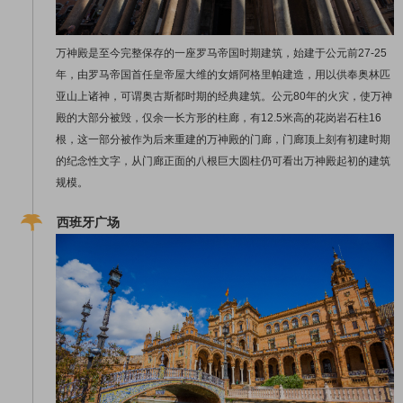
万神殿是至今完整保存的一座罗马帝国时期建筑，始建于公元前27-25
年，由罗马帝国首任皇帝屋大维的女婿阿格里帕建造，用以供奉奥林匹
亚山上诸神，可谓奥古斯都时期的经典建筑。公元80年的火灾，使万神
殿的大部分被毁，仅余一长方形的柱廊，有12.5米高的花岗岩石柱16
根，这一部分被作为后来重建的万神殿的门廊，门廊顶上刻有初建时期
的纪念性文字，从门廊正面的八根巨大圆柱仍可看出万神殿起初的建筑
规模。
西班牙广场