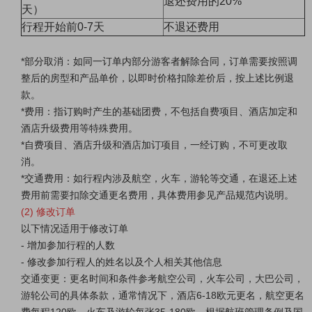
退还费用的20%
天）
行程开始前0-7天
不退还费用
*部分取消：如同一订单内部分游客者解除合同，订单需要按照调
整后的房型和产品单价，以即时价格扣除差价后，按上述比例退
款。
*费用：指订购时产生的基础团费，不包括自费项目、酒店加定和
酒店升级费用等特殊费用。
*自费项目、酒店升级和酒店加订项目，一经订购，不可更改取
消。
*交通费用：如行程内涉及航空，火车，游轮等交通，在退还上述
费用前需要扣除交通更名费用，具体费用参见产品规范内说明。
(2) 修改订单
以下情况适用于修改订单
- 增加参加行程的人数
- 修改参加行程人的姓名以及个人相关其他信息
交通变更：更名时间和条件参考航空公司，火车公司，大巴公司，
游轮公司的具体条款，通常情况下，酒店6-18欧元更名，航空更名
费每程120欧，火车及游轮每张35-180欧。根据航班管理条例及国