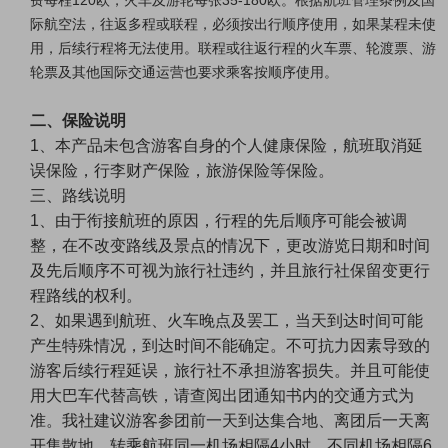
际航空法，往返多程或联程，必须按出行顺序使用，如果某程未使
用，后续行程将无法使用。联程或往返行程的火车票、轮渡票、游
轮票及其他国际交通运营也要求乘客按顺序使用。
二、保险说明
1、本产品未包含游客自身的个人健康保险，航班取消延
误保险，行李财产保险，旅游保险等保险。
三、路线说明
1、由于衔接航班的原因，行程的先后顺序可能会被调
整，在不改变路线及景点的情况下，更改游览日期和时间
及先后顺序不可视为旅行社违约，并且旅行社保留变更行
程路线的权利。
2、如果遇到航班、火车晚点及罢工，当天到达时间可能
产生特殊情况，到达时间不能确定。不可抗力因素导致的
游客后续行程延误，旅行社不承担游客损失。并且可能使
用大巴车代替高铁，请查阅出团通知书内的交通方式为
准。我社建议游客参团前一天到达集合地、离团后一天离
开集散地，转乘航班同一机场相隔4小时、不同机场相隔6