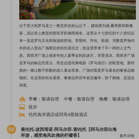
位于意大利罗马圣三一教堂所在的山丘下， 建筑师为德.桑蒂斯和斯佩
基，其以登上教堂的西班牙阶梯而闻名。这里从十七世纪到十八世纪以
来一直是罗马文化和旅游的胜地。李斯特、拜伦、歌德、无数蜚声海内
外的名人曾在广场附近的街坊居住过，给这里带来了不一样的人文气
息。西班牙广场上很多年轻人夏季会到此谈天，享受清凉。西班牙广场
是罗马的标志性景点，而且还是经典电影《罗马假日》的取景地。那经
典的一幕让数不胜数的游人慕名而来。广场对面是罗马著名的奢侈品购
物街。在这里的街头巷尾，奢侈品和百年老店遍布，除了购物，还适合
闲逛。
早餐：敬请自理 中餐：敬请自理 晚餐：敬请自理
徒步
伦托海岸酒店或同等4星级酒店
D2
索伦托-波西塔诺-阿马尔菲-索伦托【阿马尔菲出海
环游，感受海风吹佛的柠檬香】
展开详情