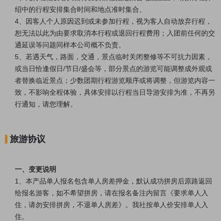
绍中的行程安排集合时间和地点准时集合。
4、因客人个人原因迟到或未参加行程，视为客人自动放弃行程，
恕无法以此为由要求取消本行程或退回行程费用；
入团前任何的交
通延误等问题同样本公司概不负责
。
5、若遇天气，路面，交通，景点临时关闭整修等不可抗力因素，
或当日恰逢假日/节日/盛会等，部分景点的游览可能调整成外观或
者替换临近景点；少数团期行程游览顺序或将调整，但游览内容一
致，不影响全程体验，具体安排以行程当日导游安排为准，不再另
行通知，请您理解。
旅游协议
一、变更说明
1、本产品单人报名包含单人房差押金，默认成功拼房后原路返回
给报名游客，如不希望拼房，请在报名备注内留言《要求单人入
住，请勿安排拼房，不退单人房差》。我社按单人价安排单人入
住。