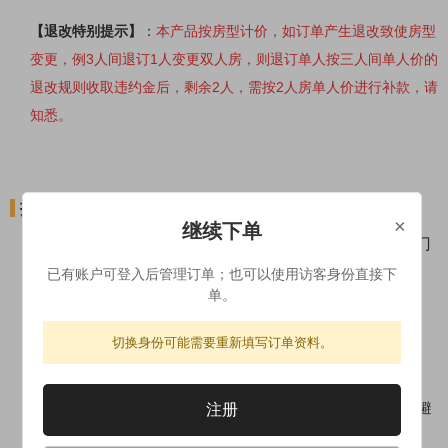
【
退改特别提示
】
：
本产品按房型计价，如订单产生退改致使房型
变更，例3人间退订1人变更双人房，则退订单人按三人间单人价的
退改规则收取违约金后，剩余2人，需按2人房单人价进行补款，请
知悉。
接站地点
×
继续下单
行程第1天自行前往08:30在罗马中央火车站附件某酒店门
口集合；
已有账户可登入后管理订单；也可以使用访客身份直接下
单。
行程第14天午后约18:00左右巴黎市区意大利广场解散。
【参考时间及地点，实际出发时间为出团通知书为准】
切换身份可能需要重新填写订单资料。
接站提示：
1. 请务必提早抵达集合点，接人停留约5分钟，请及时联系导游避
注册
免错失行程。