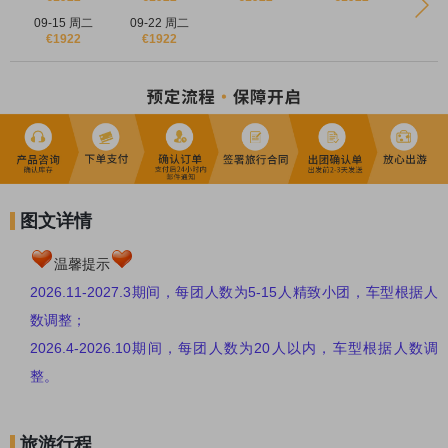
英式下午茶的浪漫与精致
09-15 周二
09-22 周二
€1922
€1922
★
【
宝藏小镇
】
探访英国宗教圣地
-
坎特伯雷
，如油画般的风景好
似现实版《莫奈花园》。
★
【
浪漫之旅
】
周杰伦《怎么了》
MV绝美拍摄地-
多佛白崖
，仿佛
置身于世界的尽头。
★【
怀旧之旅
】搭上复古氛围感满分的
湖区蒸汽小火车
，开启一趟
穿越百年的怀旧之旅！
图文详情
★【
经典齐打卡
】
温莎城堡、爱丁堡城堡、大英博物馆、大本钟、
白金汉宫等一网打尽！
温馨提示
★ 探访索尔兹伯里的
巨石阵
的奥秘，感叹欧洲著名史前时代文化
2026.11-2027.3
期间，每团人数为
5-15
人精致小团，车型根据人
神庙遗址的神奇！
数调整；
★ 游览“世界十大至美户外剧场之一”
米纳克剧场
，建造者倾尽一生
2026.4-2026.10
期间，每团人数为
20
人以内，车型根据人数调
开凿出的梦剧场！
整。
★ 走进英国美丽乡村的代表-
拜伯里
，无论是《国家地理》杂志，
还是网络评选，或是旅游网推荐：
“ 此生必去的三十六个地方”,
旅游行程