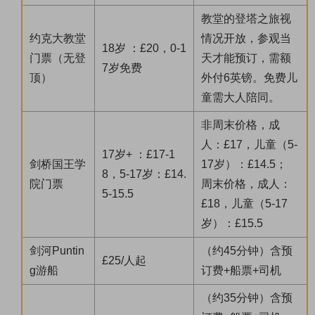
教堂的登塔之旅视
约克大教堂
情况开放，参观当
18岁 ：£20，0-1
门票（无登
天才能预订，需额
7岁免费
顶）
外付6英镑。免费儿
童需大人陪同。
非周末价格，成
人：£17，儿童（5-
17岁+ ：£17-1
剑桥国王学
17岁）：£14.5；
8，5-17岁：£14.
院门票
周末价格，成人：
5-15.5
£18，儿童（5-17
岁）：£15.5
剑河Puntin
（约45分钟）含预
£25/人起
g游船
订费+船票+司机
（约35分钟）含预