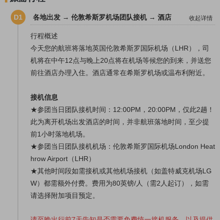
等，拜伯里都会榜上有名。
D1
各地出发 → 伦敦希斯罗机场团队接机 → 酒店
收起详情
★浓缩了亿万年历史的
侏罗纪海岸
是
英国美丽海岸线，
也是著名的
行程概述
徒步圣地
。
今天您的航班将落地英国伦敦希斯罗国际机场（LHR），司
机将在中午12点与晚上20点将在机场等候您的到来，并送您
前往酒店办理入住。酒店通常在希斯罗机场或温布利附近。
接机信息
★参团当日团队接机时间：
12:00PM
，2
0:00PM
，仅此2趟！
此为离开机场出发酒店的时间，并非航班落地时间，至少提
前1小时落地机场。
★参团当日团队接机机场：伦敦希斯罗国际机场London Heat
hrow Airport（LHR）
★其他时间段如需接机或其他机场
接机
（如
盖特威克机场
LG
W
）都需额外付费。费用为80英镑/人（需2人起订），如需
请选择附加项目预定。
请至晚出行前7天告知是否需要免费统一接机服务，以及提供