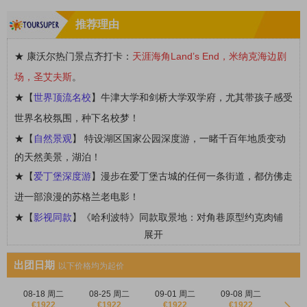
推荐理由
★ 康沃尔热门
景点
齐打卡：
天涯海角
Land’s End，米纳克海边剧
场，圣艾夫斯
。
★【
世界顶流名校
】
牛津大学和剑桥大学
双学府，尤其带孩子感受
世界名校氛围，种下名校梦！
★【
自然景观
】
特设
湖区国家公园
深度游，
一睹千百年地质变动
的天然美景，湖泊！
★【
爱丁堡深度游
】漫步在
爱丁堡古城
的任何一条街道，都仿佛走
进一部浪漫的苏格兰老电影！
★【
影视同款
】《哈利波特》同款取景地：对角巷原型约克肉铺
展开
街、温德米尔湖与牛津。
★
【
特色体验
】
徐志摩同款再别康桥的
剑桥撑船
，穿梭于伦敦心脏
出团日期
以下价格均为起价
的
泰晤士河游船
。
08-18 周二
08-25 周二
09-01 周二
09-08 周二
★
【
英式下
午茶
】约克网红餐厅
贝蒂茶室
Betty’s Tea Room，感受
€1922
€1922
€1922
€1922