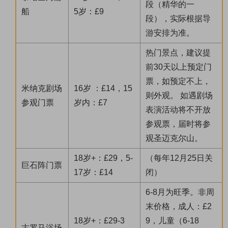
段（精华的一
船
5岁：£9
段），实际根据导
游安排为准。
热门景点，建议提
前30天以上预定门
票，如预定不上，
米纳克剧场
16岁 ：£14，15
则外观。 如遇剧场
参观门票
岁内：£7
表演活动将不开放
参观票，届时将参
观圣迈克尔山。
18岁+：£29，5-
（每年12月25日关
巨石阵门票
17岁：£14
闭）
6-8月为旺季。非周
末价格，成人：£2
18岁+：£29-3
9，儿童（6-18
古罗马浴场