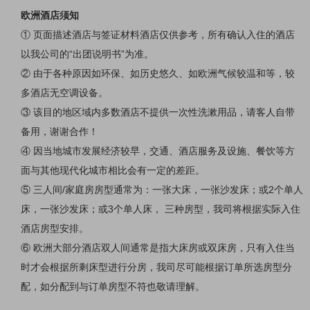
欧洲酒店须知
① 页面描述酒店与签证材料酒店仅供参考，所有确认入住的酒店
以我公司的“出团说明书”为准。
② 由于各种原因如环保、如历史悠久、如欧洲气候较温和等，较
多酒店无空调设备。
③ 该目的地区域内多数酒店不提供一次性洗漱用品，请客人自带
备用，谢谢合作！
④ 因当地城市发展经济较早，交通、酒店服务及设施、餐饮等方
面与其他现代化城市相比会有一定的差距。
⑤ 三人间/家庭房房型通常为：一张大床，一张沙发床；或2个单人
床，一张沙发床；或3个单人床， 三种房型，我司将根据实际入住
酒店房型安排。
⑥ 欧洲大部分酒店双人间通常是指大床房或双床房，只有入住当
时才会根据所剩床型进行分房，我司尽可能根据订单所选房型分
配，如分配到与订单房型不符也敬请理解。