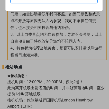
天价格公告为准。
2、以上所列景点或自费如需参观，请定团后及时预定
门票，如需协助请联系我司客服。如因门票售整或景
点不开放等原因无法入内参观，我司不承担任何责
任，也不接受相关投诉与违约补偿。
3、以上自费景点均为自选参加，导游不会强制；以上
自费项目由于特殊管制导游均不陪同入内。
4、特色餐为推荐当地美食，是否可以安排请以导游行
程当日通知为准。
接站地点
★
接机信息：
接机时间：
12:00PM，20:00PM，仅此2趟！
此为离开机场出发酒店的时间，并非航班落地时间，至少
提前
1小时落地机场。
接机机场：伦敦希斯罗国际机场
London Heathrow
Airport（LHR）