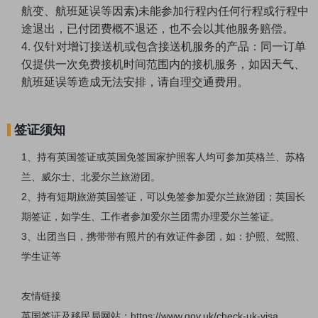
航变、航班延误等因素)未能参加行程内任何行程或行程中
途退出，已付团费概不退还，也不会以其他服务赔偿。
4. 仅针对
增订接送机或包含接送机服务
的产品：同一订单
仅提供一次免费接机时间范围内的接机服务，如因天气、
航班延误等造成无法安排，请自理交通费用。
签证须知
1、持有英国签证或英国免签国家护照客人均可参加英格兰、苏格
兰、威尔士、北爱尔兰旅游团。
2、持有短期旅游英国签证，可以免签参加爱尔兰旅游团；英国长
期签证，如学生、工作者参加爱尔兰团需办理爱尔兰签证。
3、出团当日，携带带有照片的有效证件参团，如：护照、驾照、
学生证等
友情链接
英国签证及移民局网站：
https://www.gov.uk/check-uk-visa