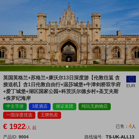
英国英格兰+苏格兰+康沃尔13日深度游【伦敦往返 含
接送机】含1日伦敦自由行+温莎城堡+牛津剑桥双学府
EUR
+爱丁城堡+湖区国家公园+科茨沃尔德乡村+圣艾夫斯
+侏罗纪海岸
中文导游
3星酒店
保证发团
纯玩无购物店
一国深度优选
王牌热卖
€ 1922
4
已售：
人
/人 起
产品ID:
9004
路线编号:
TS-UK-ALL13