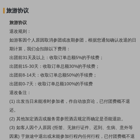
旅游协议
旅游协议
退改规则：
如游客因个人原因取消参团或改期参团，根据您通知确认改退的日
期计算，我们会扣除以下费用：
出团前
31
天及以上：收取订单总额
5%
的手续费；
出团前
15-30
天：收取订单总额
30%
的手续费；
出团前
8-14
天：收取订单总额
50%
的手续费；
出团前
0-7
天：收取订单总额
100%
的手续费
退改备注：
(1)
出发当日未能准时参加者，作自动放弃论，已付团费概不退
还。
(2)
其他加定酒店或服务需参照酒店规定而确定是否能退款。
(3)
如客人因个人原因
(
拒签、无旅行证件、迟到、生病、意外等
因素
)
于旅途中退出或末能参加行程内任何行程，已付团费概不退