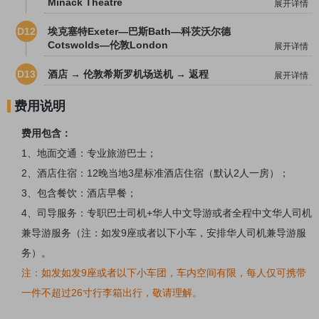
Minack Theatre
展开详情
D12
埃克塞特Exeter—巴斯Bath—科茨沃尔德
Cotswolds—伦敦London
展开详情
D13
酒店 → 伦敦希斯罗机场送机 → 返程
展开详情
费用说明
费用包含：
1、地面交通：专业旅游巴士；
2、酒店住宿：12晚当地3星标准酒店住宿（默认2人一房）；
3、包含餐饮：酒店早餐；
4、司导服务：专职巴士司机+华人中文导游或者全程中文华人司机
兼导游服务（注：如发9座或者以下小车，安排华人司机兼导游服
务）。
注：如发
如发9座或者以下小车团，车内空间有限，每人仅可携带
一件不超过26寸行李箱出行，敬请理解。