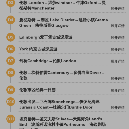
D3
伦敦 London→温莎windsor→牛津Oxford→曼
彻斯特Manchester
展开详情
D4
曼彻斯特 →湖区 Lake District→逃婚小镇Gretna
Green→格拉斯哥Glasgow
展开详情
D5
Edinburgh爱丁堡古城深度游
展开详情
D6
York 约克古城深度游
展开详情
D7
剑桥Cambridge→伦敦London
展开详情
D8
伦敦→坎特伯雷Canterbury→多佛白崖Dover→
伦敦
展开详情
D9
伦敦市区经典一日游
展开详情
D10
伦敦出发—巨石阵Stonehenge—侏罗纪海岸
Jurassic Coast—杜德尔门Durdle Door
展开详情
D11
埃克塞特—圣艾夫斯St Ives—天涯海角Land’s
End—波斯科诺渔村小镇Porthcurno—海边剧场