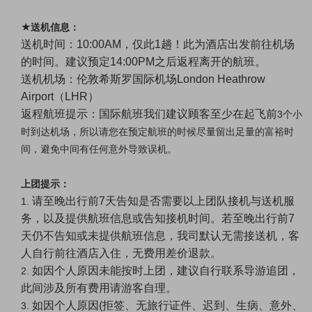
★
送机信息：
送机时间：
10:00AM，仅此1趟！此为酒店出发前往机场
的时间。建议预定14:00PM之后返程离开的航班。
送机机场：伦敦希斯罗国际机场
London Heathrow
Airport（LHR）
返程
航班提示：国际航班我们建议顾客至少在起飞前
3个小
时到达机场，所以请您在预定航班的时候尽量留出足量的富裕时
间，避免中间有任何意外导致误机。
上团提示：
请至晚出行前
7天告知是否需要以上团队接机与送机服
1.
务，以及提供航班信息或告知接机时间。若至晚出行前7
天仍不告知或未提供航班信息，我司默认无需接送机，客
人自行前往酒店入住，无费用差价退款。
如因个人原因未能按时上团，建议自行联系导游追团，
2.
此间涉及所有费用请游客自理。
如因个人原因
(拒签、无旅行证件、迟到、生病、意外、
3.