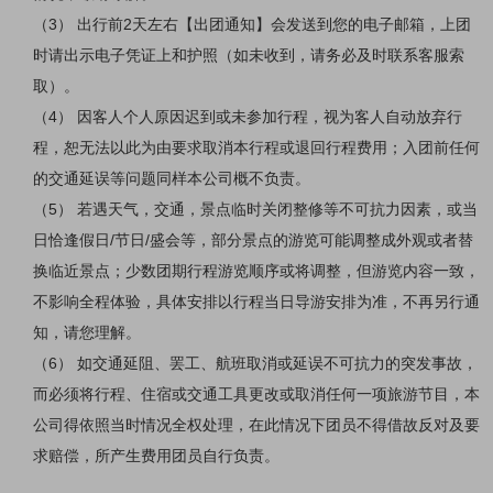
（
3） 出行前2天左右【出团通知】会发送到您的电子邮箱，上团
时请出示电子凭证上和护照（如未收到，请务必及时联系客服索
取）。
（
4） 因客人个人原因迟到或未参加行程，视为客人自动放弃行
程，恕无法以此为由要求取消本行程或退回行程费用；入团前任何
的交通延误等问题同样本公司概不负责。
（
5） 若遇天气，交通，景点临时关闭整修等不可抗力因素，或当
日恰逢假日/节日/盛会等，部分景点的游览可能调整成外观或者替
换临近景点；少数团期行程游览顺序或将调整，但游览内容一致，
不影响全程体验，具体安排以行程当日导游安排为准，不再另行通
知，请您理解。
（
6） 如交通延阻、罢工、航班取消或延误不可抗力的突发事故，
而必须将行程、住宿或交通工具更改或取消任何一项旅游节目，本
公司得依照当时情况全权处理，在此情况下团员不得借故反对及要
求赔偿，所产生费用团员自行负责。