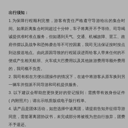
出行须知：
1.
为保障行程顺利完整，游客有责任严格遵守导游给出的集合时
间。如果距离集合时间超过十分钟，车子将离开不予等待。司导竭
诚提供准时准点服务，但如遇到天气、交通、机械故障、罢工、政
府停摆以及战争和恐怖袭击等不可控因素，我司无法保证按时按点
到达接送地点。由此原因导致的行程延误进而给客人带来任何的不
便或产生相关航班、火车或大巴费用以及其他旅游费用等额外费用
的，我司概不负责。
2.
我司有权在方便出团操作的情况下，在途中将游客从原车换到另
一辆车并指派不同导游和司机提供服务。
3.
以下建议会帮助您更快更好的登记报到：需携带有效身份证件
(
内附照片
)
；请出示纸质版或电子版行程单。
4.
该产品是团体活动，如您选择中途离团，请提前告知并征得导游
同意，需签署离团协议书，未完成部分将被视为您自行放弃，团费
不予退还。