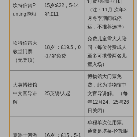
订费+船票+司机
坎特伯雷P
15岁:£22，5-14
（注：11月-次年3
unting游船
岁:£11
月冬季期间或停
运，不推荐选择）
免费儿童需大人陪
坎特伯雷大
18岁 ：£19.5，0
同（每位付费成人
教堂门票
-17岁免费
至多可携带两名儿
（无登顶）
童入场）
博物馆大门票免
大英博物馆
费，此为博物馆中
中文官导讲
25英镑/人起
文官导讲解。 （每
解
年12月24、25与26
日关闭）
单程单次使用票。
通常是塔桥-伦敦眼
泰晤士河游
16岁 ：£15，5-1