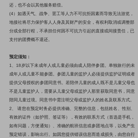
还，也不会以其他服务赔偿。
(4
）如遇天气、战争、罢工等人力不可抗拒因素而导致无法游览，
地接社将尽力保护客人人身及其财产的安全，有权利取消或调整部
分或全部行程，不承担任何因不可抗力引起的直接或间接责任，已
支付的团费概不退还。
预定须知：
1
、
18
岁以下未成年人或儿童必须由成人陪伴参团。单独旅行的未
成年人或儿童不能参团。参团儿童的监护人必须提供监护证明或者
提供父母授权的参团同意书。若陪伴儿童的成人既不是儿童父母也
不是儿童监护人，需要从儿童父母或监护人那里获取同意书，同意
陪同儿童过境。同意书中需注明父母或监护人的姓名及联系方式。
2
、 请您在预定时务必提供准确、完整的信息，包括姓名、性别、
有效的证件（如护照、签证等），有效的联系方式（首选是手机，
如有问题，方便通知）、准确的航班信息或参团地点等，以免产生
预定错误，影响出行。如因您提供错误信息而造成损失，由您自行