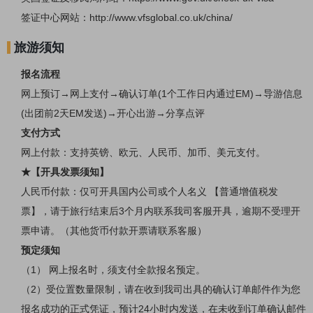
签证中心网站：
http://www.vfsglobal.co.uk/china/
旅游须知
报名流程
网上预订
→网上支付→确认订单(1个工作日内通过EM)→导游信息
(出团前2天EM发送)→开心出游→分享点评
支付方式
网上付款：支持英镑、欧元、人民币、加币、美元支付。
★【开具发票须知】
人民币付款：仅可开具国内公司或个人名义
【普通增值税发
票】，请于旅行结束后
3个月内联系我司客服开具，逾期不受理开
票申请。（其他货币付款开票请联系客服）
预定须知
（
1） 网上报名时，须支付全款报名预定。
（
2）受位置数量限制，请在收到我司出具的确认订单邮件作为您
报名成功的正式凭证，预计24小时内发送，在未收到订单确认邮件