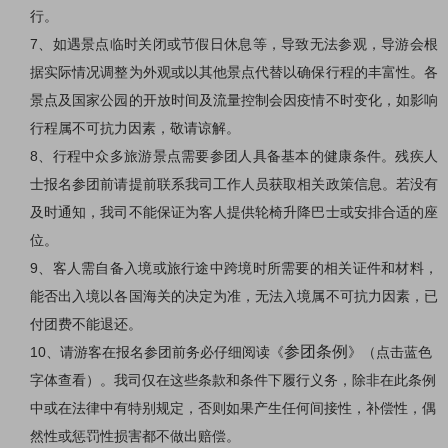
行。
7
、如遇景点临时关闭或节假日休息等，导致无法参观，导游会根
据实际情况调整为外观或以其他景点代替以确保行程的丰富性。各
景点及国家公园的开放时间及流量控制会因疫情不时变化，如影响
行程属不可抗力因素，敬请谅解。
8
、行程中众多旅游景点需要参团人具备基本的健康条件。残疾人
士报名参团前请提前联系我司工作人员获取相关政策信息。若没有
及时通知，我司不能保证为客人提供轮椅升降巴士或安排合适的座
位。
9
、客人需自备入境或旅行途中跨境时所需要的相关证件和材料，
能否出入境以各国海关的决定为准，无法入境属不可抗力因素，已
付团费不能退还。
参团条例
10
、请游客在报名参团前务必仔细阅读《
》（点击蓝色
字体查看）。我司仅在这些条款和条件下履行义务，除非在此条例
中或在法律中有特别规定，否则如果产生任何间接性，补偿性，偶
然性或惩罚性损害都不做出赔偿。