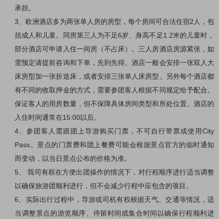
承担。
3
、欧洲酒店多为两张单人房的房型，每个房间可合法住宿
2
人，包
括成人和儿童。同房第三人为不足
6
岁、身高不足
1.2
米的儿童时，
部分酒店可申请入住一间房（不占床）。三人房酒店房源紧张，如
需预定请提前咨询和下单，先到先得。酒店一般会安排一张双人大
床房型加一张折迭床，或者安排三张单人床房型。另外每个酒店都
有不同的收取押金的方式，需要参团客人根据不同规定给予配合。
保证客人的用房数量，但不保障具体房间类型和所处位置。酒店的
入住时间通常在
15:00
以后。
4
、参团客人需跟团上导游购买门票，不可自行带票或使用
City
Pass
。景点的门票费和团上餐费可能会根据景点官方的临时通知
而变动，以当日景点公布的价格为准。
5
、 我司有权在方便出团操作的情况下，对行程顺序进行适当调整
以确保旅游团顺利进行，但不会减少行程中应包含的项目。
6
、实际出行过程中，导游或司机有权根据天气、交通等情况，适
当调整景点的游览顺序、停留时间或集合时间以确保行程顺利进