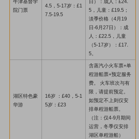
牛津基督学
日）：成人：£24.
4.5，5-17岁：£1
院门票
5，儿童：£19.5；
7.5-19.5
淡季价格（4月19
日-6月27日）：成
人：£22.5，儿童
（5-17岁）：£17.
5。
含蒸汽小火车票+单
程游船票+预定服务
费。 火车班次与有
限，请提前预定。
湖区特色豪
16岁 ：£40，5-1
如预定不上则仅安
华游
5岁：£23
排单程游船票。
（注：仅4-9月期间
运营，冬季仅安排
湖区单程游船）