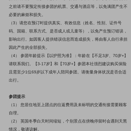
之前请不要预定衔接参团的机票、交通与酒店等，以免满团产生不
必要的麻烦和损失。
（
3）请您在预订时提供真实、有效信息（姓名、性别、证件号
码、国籍、联系方式、是否成人或儿童等），以免产生预订错误，
影响出行。如因客人提供错误信息而造成损失，将由客人自行承担
因此产生的全部损失。
（
4
）
参团年龄提示【以护照为准】：年龄在【不足
3
岁、
70
岁
+
】
请联系我们。【
3-17
岁】和【
70
岁
+
】参团本社强烈建议购买保险
且需至少
1
位
69
岁以下成年人陪同参团。请衡量身体状况是否合适
出行。
参团提示
（
1） 您居住地至上团点的往返费用及未标明的交通衔接需要顾客
自理。
（
2） 英国冬季白天时间缩短，个别景点在傍晚停留时会遇到天黑
情况，敬请谅解。