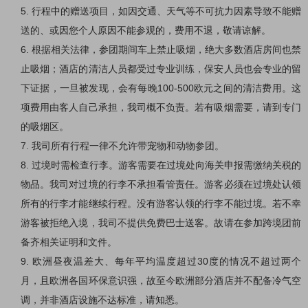
5.
行程中的赠送项目，如因交通、天气等不可抗力因素导致不能赠
送的、或因您个人原因不能参观的，费用不退，敬请谅解。
6.
根据相关法律，参团期间车上禁止吸烟，绝大多数酒店房间也禁
止吸烟；酒店的清洁人员都受过专业训练，保安人员也会专业的留
下证据，一旦被发现，会有每晚
100-500
欧元之间的清洁费用。这
项费用由客人自己承担，我司概不负责。若有吸烟需要，请到专门
的吸烟区。
7.
我司所有行程一律不允许带宠物和动物参团。
8.
过境时需检查行李。游客需要在过境处向海关申报需缴纳关税的
物品。我司对过境的行李不承担看管责任。游客必须在过境处认领
所有的行李才能继续行程。没有游客认领的行李不能过境。若不幸
游客被拒绝入境，我司不提供免费巴士送客。故请在参加跨境团前
备齐相关证明和文件。
9.
欧洲昼夜温差大、每年平均温度超过
30
度的情况不超过两个
月，且欧洲各国环保意识强，故至今欧洲部分酒店并不配备冷气空
调，并非酒店设施不达标准，请知悉。