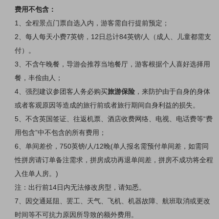
费用不包含：
1、
全程景点门票自选入内，游客需自行提前预定；
2、
每人每天小费
7英镑，12日总计84英镑/人（成人、儿童都需支
付）。
3、
不含午晚餐，导游会推荐当地餐厅，游客根据个人喜好选择用
餐，丰俭由人；
4、
强烈建议参团客人务必购买
旅游保险
，来防护由于自身的身体
或者客观原因等造成的旅行前或者旅行期间自身利益的损失。
5、
不含英国签证、往返机票、酒店收费网络、电视、电话费等
“费
用包含”中不包含的所有费用；
6、
单间差价，750
英镑
/人/12晚(
单人报名需预付单间差，如需同
性拼房请订单备注需求，拼房成功再退单间差，拼房不成功将全程
入住单人房。
)
注：出行前
14日内无法修改房型，请知悉。
7、因交通延阻、罢工、天气、飞机、机器故障、航班取消或更改
时间等不可抗力原因所导致的额外费用。