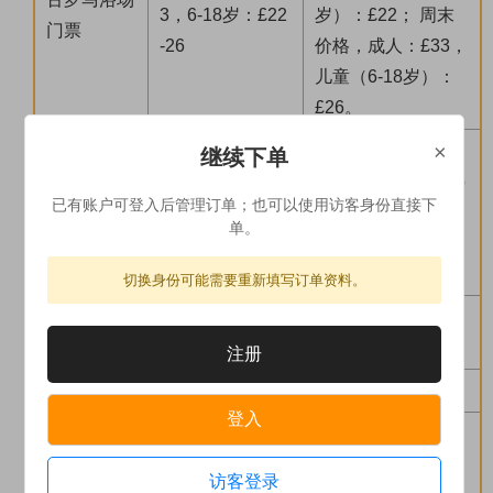
3，6-18岁：£22
岁）：£22； 周末
门票
-26
价格，成人：£33，
儿童（6-18岁）：
£26。
×
爱丁堡自助海鲜火
继续下单
锅（不含酒水），5
爱丁堡海鲜
已有账户可登入后管理订单；也可以使用访客身份直接下
£25/人/餐
人以上成团。 是否
火锅特色餐
单。
可以安排请以导游
通知为准。
切换身份可能需要重新填写订单资料。
约克贝蒂下
贝蒂下午茶（二楼
£50/人/餐
午茶
位置）
注册
自费提示
登入
1、价格仅供参考，均为景区首道大门票，门票价格因
季节变化会有浮动，具体以景点官方网站或者景点当
访客登录